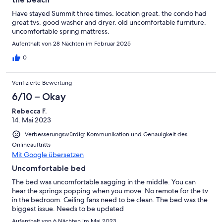
Have stayed Summit three times. location great. the condo had
great tvs. good washer and dryer. old uncomfortable furniture.
uncomfortable spring mattress.
Aufenthalt von 28 Nächten im Februar 2025
0
Verifizierte Bewertung
6/10 – Okay
Rebecca F.
14. Mai 2023
Verbesserungswürdig: Kommunikation und Genauigkeit des
Onlineauftritts
Mit Google übersetzen
Uncomfortable bed
The bed was uncomfortable sagging in the middle. You can
hear the springs popping when you move. No remote for the tv
in the bedroom. Ceiling fans need to be clean. The bed was the
biggest issue. Needs to be updated
Aufenthalt von 6 Nächten im Mai 2023