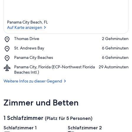
Panama City Beach, FL
Auf Karte anzeigen
Place,
Thomas Drive
‪2 Gehminuten‬
Thomas
Auf Karte anzeigen
Place,
St. Andrews Bay
‪6 Gehminuten‬
Drive
St.
Place,
Panama City Beaches
‪6 Gehminuten‬
Andrews
Panama
Bay
Airport,
Panama City, Florida (ECP-Northwest Florida
‪29 Autominuten‬
City
Panama
Beaches Intl.)
Beaches
City,
Weitere Infos zu dieser Gegend
Florida
(ECP-
Northwest
Florida
Zimmer und Betten
Beaches
Intl.)
1 Schlafzimmer
(Platz für 5 Personen)
Schlafzimmer 1
Schlafzimmer 2