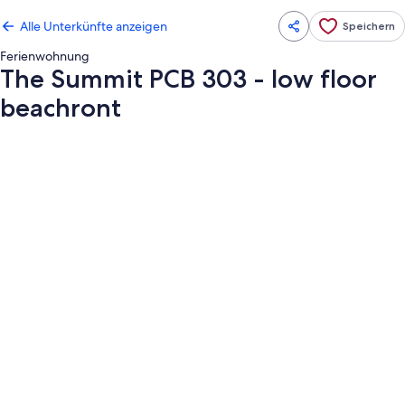
Alle Unterkünfte anzeigen
Speichern
Ferienwohnung
The Summit PCB 303 - low floor
beachront
Fotogalerie
von
The