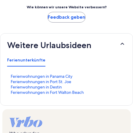
Wie können wir unsere Website verbessern?
Feedback geben
Weitere Urlaubsideen
Ferienunterkünfte
L
Ferienwohnungen in Panama City
i
L
Ferienwohnungen in Port St. Joe
n
i
L
Ferienwohnungen in Destin
k
n
i
L
Ferienwohnungen in Fort Walton Beach
,
k
n
i
d
,
k
n
e
d
,
k
r
e
d
,
d
r
e
d
i
d
r
e
e
i
d
r