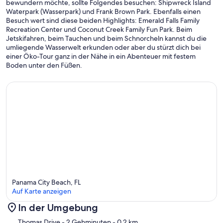
bewundern möchte, sollte Folgendes besuchen: Shipwreck Island
Waterpark (Wasserpark) und Frank Brown Park. Ebenfalls einen
Besuch wert sind diese beiden Highlights: Emerald Falls Family
Recreation Center und Coconut Creek Family Fun Park. Beim
Jetskifahren, beim Tauchen und beim Schnorcheln kannst du die
umliegende Wasserwelt erkunden oder aber du stürzt dich bei
einer Öko-Tour ganz in der Nähe in ein Abenteuer mit festem
Boden unter den Füßen.
Panama City Beach, FL
Auf Karte anzeigen
In der Umgebung
Karte
Thomas Drive
- 2 Gehminuten
- 0.2 km