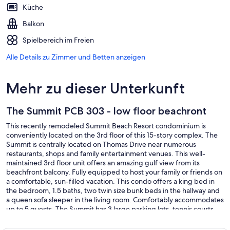
Küche
Balkon
Spielbereich im Freien
Alle Details zu Zimmer und Betten anzeigen
Mehr zu dieser Unterkunft
The Summit PCB 303 - low floor beachront
This recently remodeled Summit Beach Resort condominium is
conveniently located on the 3rd floor of this 15-story complex. The
Summit is centrally located on Thomas Drive near numerous
restaurants, shops and family entertainment venues. This well-
maintained 3rd floor unit offers an amazing gulf view from its
beachfront balcony. Fully equipped to host your family or friends on
a comfortable, sun-filled vacation. This condo offers a king bed in
the bedroom, 1.5 baths, two twin size bunk beds in the hallway and
a queen sofa sleeper in the living room. Comfortably accommodates
up to 5 guests. The Summit has 3 large parking lots, tennis courts,
basketball court, shuffleboard court, indoor gym, 4 pools, 3 hot
tubs and dry saunas. Additionally, there is a gift shop/convenience