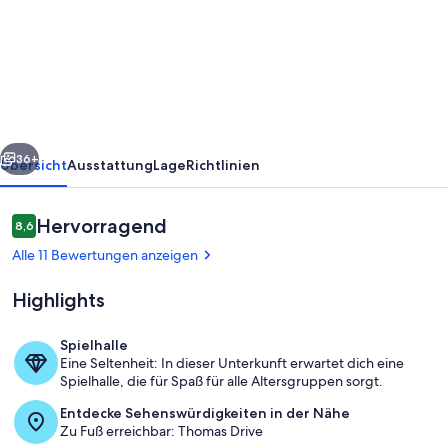
Summit
PCB
303
-
low
rück
Weiter
floor
36+
Übersicht
Ausstattung
Lage
Richtlinien
beachront
Bewertungen
Hervorragend
8,6
8,6 von 10.
Alle 11 Bewertungen anzeigen
Highlights
Spielhalle
Eine Seltenheit: In dieser Unterkunft erwartet dich eine
Pool
Spielhalle, die für Spaß für alle Altersgruppen sorgt.
Entdecke Sehenswürdigkeiten in der Nähe
Zu Fuß erreichbar: Thomas Drive