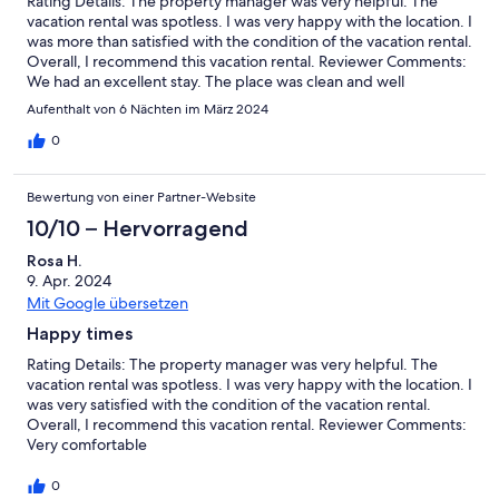
Rating Details: The property manager was very helpful. The
vacation rental was spotless. I was very happy with the location. I
was more than satisfied with the condition of the vacation rental.
Overall, I recommend this vacation rental. Reviewer Comments:
We had an excellent stay. The place was clean and well
maintained. The pools were nice and the access to the beach
Aufenthalt von 6 Nächten im März 2024
was great.
0
Bewertung von einer Partner-Website
10/10 – Hervorragend
Rosa H.
9. Apr. 2024
Mit Google übersetzen
Happy times
Rating Details: The property manager was very helpful. The
vacation rental was spotless. I was very happy with the location. I
was very satisfied with the condition of the vacation rental.
Overall, I recommend this vacation rental. Reviewer Comments:
Very comfortable
0