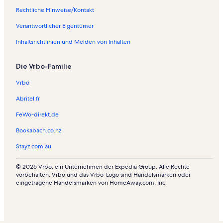
n
e
i
r
Rechtliche Hinweise/Kontakt
w
n
e
i
o
w
n
e
Verantwortlicher Eigentümer
h
o
w
n
n
h
o
w
Inhaltsrichtlinien und Melden von Inhalten
u
n
h
o
n
u
n
h
Die Vrbo-Familie
g
n
u
n
e
g
n
u
Vrbo
n
e
g
n
i
n
e
g
Abritel.fr
n
i
n
e
P
n
i
n
FeWo-direkt.de
a
P
n
i
n
o
D
n
Bookabach.co.nz
a
r
e
F
Stayz.com.au
m
t
s
o
a
S
t
r
C
t
i
t
© 2026 Vrbo, ein Unternehmen der Expedia Group. Alle Rechte
i
.
n
W
vorbehalten. Vrbo und das Vrbo-Logo sind Handelsmarken oder
eingetragene Handelsmarken von HomeAway.com, Inc.
t
J
a
y
o
l
e
t
o
n