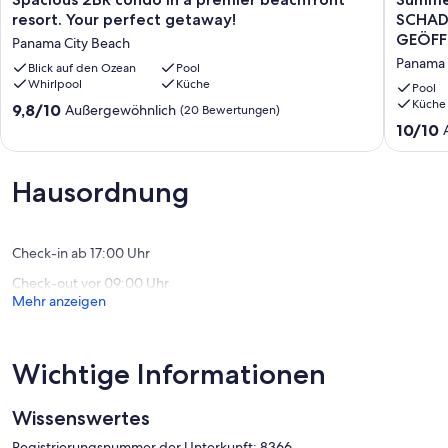
2BR
wks
resort. Your perfect getaway!
SCHADE
condo
ist
GEÖFF
Panama City Beach
in
weg!
Panama 
a
Blick auf den Ozean
Pool
KEIN
Whirlpool
Küche
premier
HURRIC
Pool
beachfront
SCHADE
Küche
9.8
9,8/10
Außergewöhnlich
(20 Bewertungen)
resort.
ALLES
von
10.0
10/10
Your
IN
10,
von
perfect
RESORT
Außergewöhnlich,
10,
getaway!
&
(20
Außerge
Hausordnung
Panama
PCBEA
Bewertungen)
(126
City
GEBIET
Bewert
Beach
GEÖFFN
Panama
Check-in ab 17:00 Uhr
City
Check-out vor 09:00 Uhr
Beach
Mehr anzeigen
Wichtige Informationen
Wissenswertes
Registrierungsnummer der Unterkunft: 8366