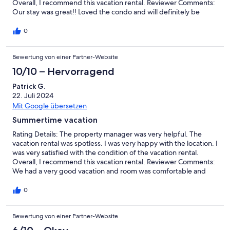
Overall, I recommend this vacation rental. Reviewer Comments:
Our stay was great!! Loved the condo and will definitely be
staying again.
0
Bewertung von einer Partner-Website
10/10 – Hervorragend
Patrick G.
22. Juli 2024
Mit Google übersetzen
Summertime vacation
Rating Details: The property manager was very helpful. The
vacation rental was spotless. I was very happy with the location. I
was very satisfied with the condition of the vacation rental.
Overall, I recommend this vacation rental. Reviewer Comments:
We had a very good vacation and room was comfortable and
reasonable. Staff and resort was well maintained and we
enjoyed our stay. The only complaint was that the elevators was
0
crowded most of our stay so we took the stairs almost every trip
but I understand that the hotel was full!!!
Bewertung von einer Partner-Website