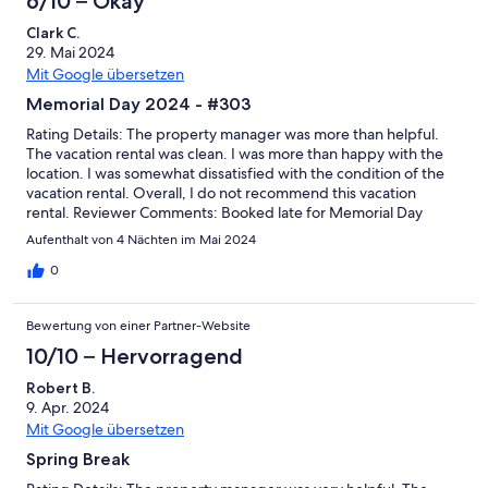
6/10 – Okay
Clark C.
29. Mai 2024
Mit Google übersetzen
Memorial Day 2024 - #303
Rating Details: The property manager was more than helpful.
The vacation rental was clean. I was more than happy with the
location. I was somewhat dissatisfied with the condition of the
vacation rental. Overall, I do not recommend this vacation
rental. Reviewer Comments: Booked late for Memorial Day
Weekend 2024. Property is one of the original properties in the
Aufenthalt von 4 Nächten im Mai 2024
Thomas Drive area so don't expect "new" anything. With that
said, the property location is ideal if you want to be near the
0
original Thomas Drive end of PCB. Located right next to the old
Spinnakers (hopefully to be the new Tooties one day). Unit 303
Bewertung von einer Partner-Website
has old, dated but functional furniture and appliances.
Generally clean with some minor needs for repair. Very
10/10 – Hervorragend
functional for a family of 4 that wants a PCB beach experience
Robert B.
without breaking the bank. Summit people were very
9. Apr. 2024
responsive. Owners were not. 3rd floor is nice considering that
the elevators are always full. If you want boojie - this is not your
Mit Google übersetzen
place. If you want a place to sleep at the beach that is safe and
Spring Break
generally clean - give it a look.