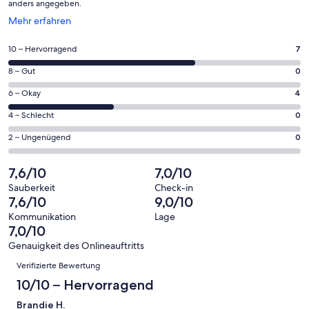
anders angegeben.
Wird
Mehr erfahren
in
einem
7
10 – Hervorragend
7
neuen
von
Fenster
0
8 – Gut
0
insgesamt
geöffnet
von
11
4
6 – Okay
4
insgesamt
Gästebewertungen
von
11
0
4 – Schlecht
0
haben
insgesamt
Gästebewertungen
von
eine
11
0
2 – Ungenügend
0
haben
insgesamt
Bewertung
Gästebewertungen
von
eine
11
von
haben
insgesamt
7,6/10
7,0/10
Bewertung
Gästebewertungen
10
eine
11
von
haben
Sauberkeit
Check-in
-
Bewertung
Gästebewertungen
7,6/10
9,0/10
8
eine
Hervorragend
von
haben
-
Bewertung
Kommunikation
Lage
6
eine
7,0/10
Gut
von
-
Bewertung
4
Genauigkeit des Onlineauftritts
Okay
von
Bewertungen
-
Verifizierte Bewertung
2
Schlecht
-
10/10 – Hervorragend
Ungenügend
Brandie H.