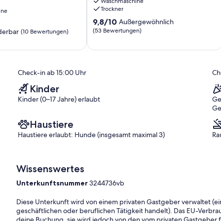
Waschmaschine
Fully
Trockner
ine
Fenced
9.8
Yard
9,8/10
Außergewöhnlich
von
Brevard
(53 Bewertungen)
erbar
(10 Bewertungen)
10,
Außergewöhnlich,
(53
Bewertungen)
Check-in ab 15:00 Uhr
Ch
)
Kinder
Kinder (0–17 Jahre) erlaubt
Ge
Ge
Haustiere
Haustiere erlaubt: Hunde (insgesamt maximal 3)
Ra
Wissenswertes
Unterkunftsnummer
3244736vb
Diese Unterkunft wird von einem privaten Gastgeber verwaltet (ein
geschäftlichen oder beruflichen Tätigkeit handelt). Das EU-Verbrauc
deine Buchung, sie wird jedoch von den vom privaten Gastgeber