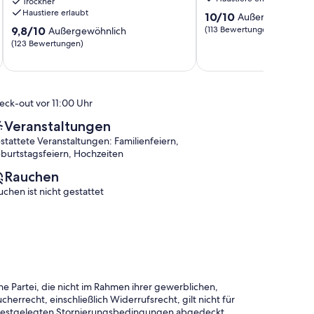
Trockner
and
Haustiere erlaubt
10.0
10/10
Außergewöhnlic
a
von
9.8
log
9,8/10
(113 Bewertungen)
Außergewöhnlich
10,
von
cabin
(123 Bewertungen)
Außergewöhnlich,
10,
feel.
(113
Außergewöhnlich,
Fireplace.
Bewertungen)
(123
Brevard
Bewertungen)
eck-out vor 11:00 Uhr
Veranstaltungen
stattete Veranstaltungen: Familienfeiern,
burtstagsfeiern, Hochzeiten
Rauchen
uchen ist nicht gestattet
e Partei, die nicht im Rahmen ihrer gewerblichen,
herrecht, einschließlich Widerrufsrecht, gilt nicht für
 festgelegten Stornierungsbedingungen abgedeckt.