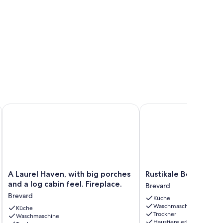
iews
 Fenced Yard
A Laurel Haven, with big porches and a log cabin feel. Firepla
Rustikale Berghütte
A
Rustikale
A Laurel Haven, with big porches
Rustikale Berghütte
Laurel
Berghütte
and a log cabin feel. Fireplace.
Brevard
Haven,
Brevard
Brevard
Küche
with
Waschmaschine
big
Küche
Trockner
Waschmaschine
porches
Haustiere erlaubt