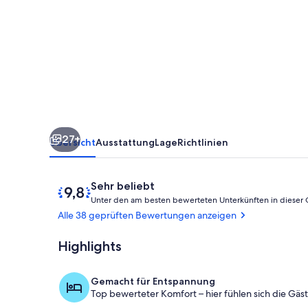
with
Cedar
Sauna,
Hot
Tub
and
Cold
27+
Plunge
Übersicht
Ausstattung
Lage
Richtlinien
Tub
Bewertungen
9,8
Sehr beliebt
von
Unter den am besten bewerteten Unterkünften in dieser
10,
Alle 38 geprüften Bewertungen anzeigen
Sehr
beliebt
Highlights
Terrasse/Pati
Gemacht für Entspannung
Top bewerteter Komfort – hier fühlen sich die Gäs