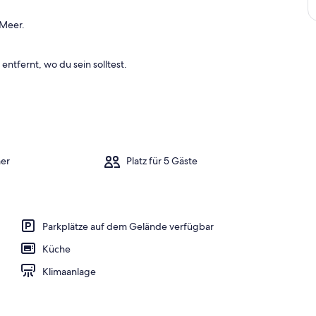
a
 Meer.
m
b
entfernt, wo du sein solltest.
e
s
t
e
n
b
e
er
Platz für 5 Gäste
w
e
r
t
e
Parkplätze auf dem Gelände verfügbar
t
e
Küche
n
Klimaanlage
U
n
t