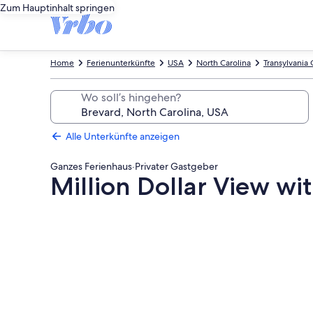
Zum Hauptinhalt springen
Home
Ferienunterkünfte
USA
North Carolina
Transylvania
Wo soll’s hingehen?
Alle Unterkünfte anzeigen
Ganzes Ferienhaus
·
Privater Gastgeber
Million Dollar View w
Fotogalerie
von
Million
Dollar
View