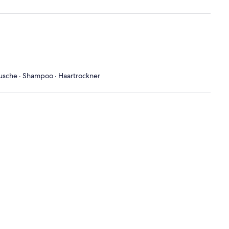
d
 Dusche · Shampoo · Haartrockner