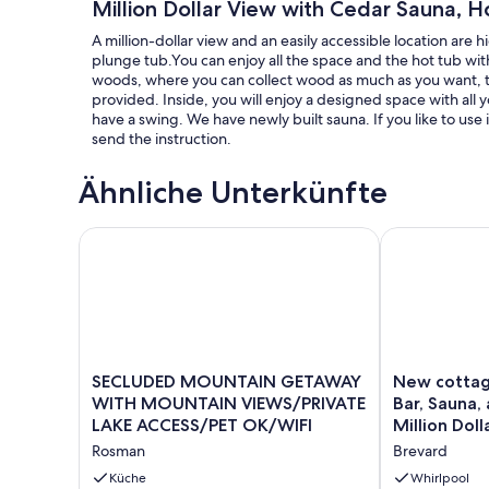
Million Dollar View with Cedar Sauna, 
A million-dollar view and an easily accessible location are 
plunge tub.You can enjoy all the space and the hot tub with
woods, where you can collect wood as much as you want, to e
provided. Inside, you will enjoy a designed space with all
have a swing. We have newly built sauna. If you like to use 
send the instruction.
Ähnliche Unterkünfte
SECLUDED MOUNTAIN GETAWAY WITH MOUNTAIN V
New cottage w
SECLUDED
New
SECLUDED MOUNTAIN GETAWAY
New cottage
MOUNTAIN
cottage
WITH MOUNTAIN VIEWS/PRIVATE
Bar, Sauna,
GETAWAY
with
LAKE ACCESS/PET OK/WIFI
Million Doll
WITH
Hot
Rosman
Brevard
MOUNTAIN
Tub,
VIEWS/PRIVATE
Tiki
Küche
Whirlpool