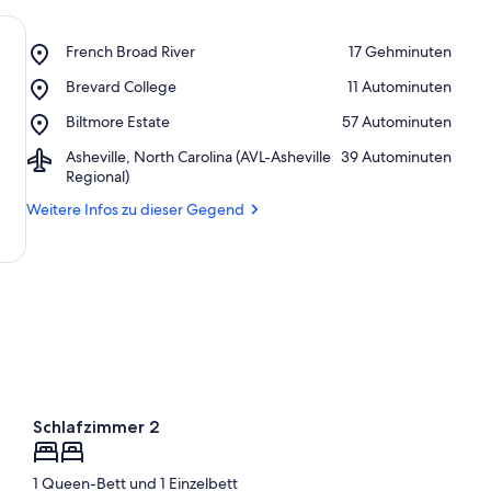
e
r
k
Place,
French Broad River
‪17 Gehminuten‬
ü
French
n
Place,
Brevard College
‪11 Autominuten‬
Broad
f
Brevard
River
Place,
Biltmore Estate
‪57 Autominuten‬
t
College
Biltmore
e
Airport,
Asheville, North Carolina (AVL-Asheville
‪39 Autominuten‬
Estate
n
Asheville,
Regional)
North
i
Weitere Infos zu dieser Gegend
Carolina
n
(AVL-
Asheville
d
Regional)
i
e
s
e
r
G
e
Schlafzimmer 2
g
e
n
1 Queen-Bett und 1 Einzelbett