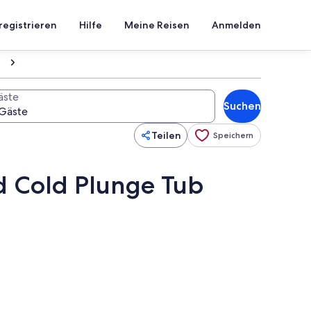
registrieren
Hilfe
Meine Reisen
Anmelden
äste
Suchen
Teilen
Speichern
nd Cold Plunge Tub