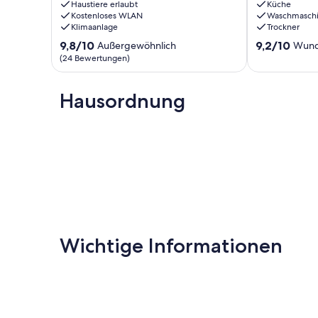
LAKE
Haustiere erlaubt
Bar,
Küche
Kostenloses WLAN
Waschmasch
ACCESS/PET
Sauna,
Klimaanlage
Trockner
OK/WIFI
and
Rosman
Plunge
9.8
9.2
9,8/10
9,2/10
Außergewöhnlich
Wund
Tub.
von
von
(24 Bewertungen)
Million
10,
10,
Dollar
Außergewöhnlich,
Wunderbar,
Views
(24
Hausordnung
(10
Brevard
Bewertungen)
Bewertungen
Wichtige Informationen