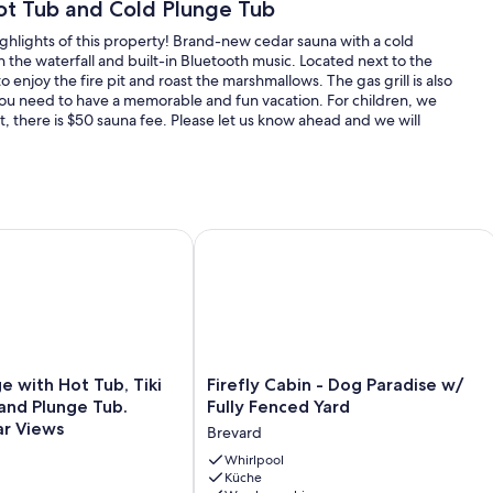
Hot Tub and Cold Plunge Tub
highlights of this property! Brand-new cedar sauna with a cold
 the waterfall and built-in Bluetooth music. Located next to the
njoy the fire pit and roast the marshmallows. The gas grill is also
 you need to have a memorable and fun vacation. For children, we
it, there is $50 sauna fee. Please let us know ahead and we will
IEWS/PRIVATE LAKE ACCESS/PET OK/WIFI
ith Hot Tub, Tiki Bar, Sauna, and Plunge Tub. Million Dollar V
Firefly Cabin - Dog Paradise w/ Fully
Firefly
 with Hot Tub, Tiki
Firefly Cabin - Dog Paradise w/
Cabin
 and Plunge Tub.
Fully Fenced Yard
-
ar Views
Brevard
Dog
Paradise
Whirlpool
Küche
w/