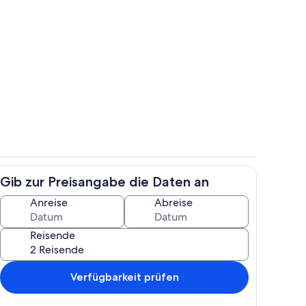
h
Wohnbereich
Gib zur Preisangabe die Daten an
e
Eigene Küche
Anreise
Abreise
Reisende
Verfügbarkeit prüfen