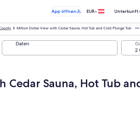
•
App öffnen
EUR
Unterkunft 
 County
Million Dollar View with Cedar Sauna, Hot Tub and Cold Plunge Tub
Daten
G
ith Cedar Sauna, Hot Tub a