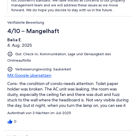
not Southern's standard. We have voiced all concerns to our property
management team and we will address these issues as we move
forward. We do hope you decide to stay with us in the future.
Verifizierte Bewertung
4/10 – Mangelhaft
Belia E.
4. Aug. 2025
Gut: Check-in, Kommunikation, Lage und Genauigkeit des
Onlineauftritts
Verbesserungswürdig: Sauberkeit
Mit Google übersetzen
Cons- the condition of condo needs attention. Toilet paper
holder was broken. The AC unit was leaking, the room was
dusty, especially the ceiling fan and there was dust and fuzz
stuck to the wall where the headboard is. Not very visible during
the day, but st night, when you turn the lamp on, you can see it
perfectly. We had to put a bucket underneath the ac unit in the
Aufenthalt von 3 Nächten im Juli 2025
balcony bc of the leak. If not, we were stepping in water
puddles. Pros- great location, great view, studio had everything
0
I needed, the pool was beautiful and definitely busy, if you love
crowds.