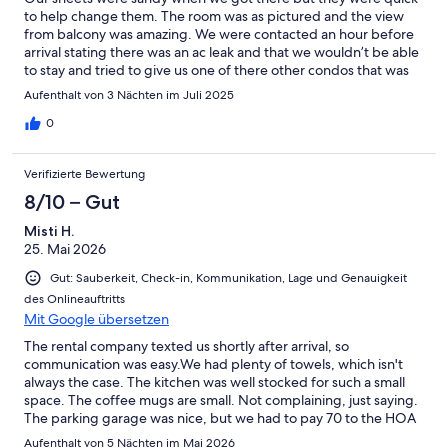
to help change them. The room was as pictured and the view
from balcony was amazing. We were contacted an hour before
arrival stating there was an ac leak and that we wouldn’t be able
to stay and tried to give us one of there other condos that was
not in the same area as shores of Panama and the condo didn’t
Aufenthalt von 3 Nächten im Juli 2025
have a big pool and all the other amenities we paid for. I called
and talked to multiple people with southern vacation rentals
0
while also getting text messages from them. One lady on the
phone said that the room wasn’t in great condition (which I
Verifizierte Bewertung
understand bc of the leak) I asked if the ac still worked and she
wouldn’t tell me but the person texting me said it did work but
8/10 – Gut
still leaked and that we could have 50% of our money back if we
Misti H.
wanted to stay there. The lady on the phone was ignoring the
25. Mai 2026
fact that someone from their company was telling me that we
could still stay there (I kept telling her I would like to stay at the
Gut: Sauberkeit, Check-in, Kommunikation, Lage und Genauigkeit
shores of Panama) she said she already changed the booking to
des Onlineauftritts
the other place and couldn’t go back on it. I was very upset
Mit Google übersetzen
because we wanted to stay there. My father in law ended up
calling and finally someone let us switch back to shores of
The rental company texted us shortly after arrival, so
Panama with 50% refunded. All in all we had a great time and
communication was easy.We had plenty of towels, which isn't
everything else was clean. Just dealt with a lot of
always the case. The kitchen was well stocked for such a small
miscommunication from the rental company.
space. The coffee mugs are small. Not complaining, just saying.
The parking garage was nice, but we had to pay 70 to the HOA
for parking, which was not included in the original rental fee,
Aufenthalt von 5 Nächten im Mai 2026