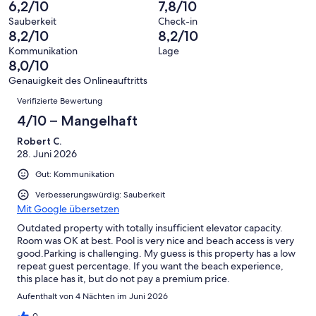
insgesamt
6,2/10
7,8/10
Bewertung
Gästebewertungen
10
eine
20
von
haben
Sauberkeit
Check-in
-
Bewertung
Gästebewertungen
8,2/10
8,2/10
8
eine
Hervorragend
von
haben
-
Bewertung
Kommunikation
Lage
6
eine
8,0/10
Gut
von
-
Bewertung
4
Genauigkeit des Onlineauftritts
Okay
von
Bewertungen
-
Verifizierte Bewertung
2
Schlecht
-
4/10 – Mangelhaft
Ungenügend
Robert C.
28. Juni 2026
Gut: Kommunikation
Verbesserungswürdig: Sauberkeit
Mit Google übersetzen
Outdated property with totally insufficient elevator capacity.
Room was OK at best. Pool is very nice and beach access is very
good.Parking is challenging. My guess is this property has a low
repeat guest percentage. If you want the beach experience,
this place has it, but do not pay a premium price.
Aufenthalt von 4 Nächten im Juni 2026