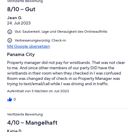
Verifizierte Bewertung
8/10 – Gut
Jean G.
24. Juli 2023
Gut: Sauberkeit, Lage und Genauigkeit des Onlineauftritts
Verbesserungswürdig: Check-in
Mit Google übersetzen
Panama City
Property manager did not pay for wristbands. That was not clear
to me. And since other members of our party DID have the
wristbands in their room when they checked in I was confused
Room was changed day of check-in so Property Manager was
trying to text/email/call while I was driving and in traffic.
Aufenthalt von 3 Nächten im Juli 2023
0
Verifizierte Bewertung
4/10 – Mangelhaft
Katie D.