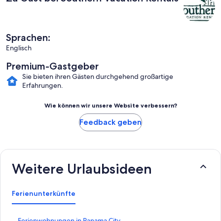
Sprachen:
Englisch
Premium-Gastgeber
Sie bieten ihren Gästen durchgehend großartige
Erfahrungen.
Wie können wir unsere Website verbessern?
Feedback geben
Weitere Urlaubsideen
Ferienunterkünfte
L
Ferienwohnungen in Panama City