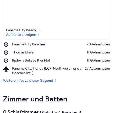
Panama City Beach, FL
Auf Karte anzeigen
Place,
Panama City Beaches
‪6 Gehminuten‬
Panama
Auf Karte anzeigen
Place,
Thomas Drive
‪11 Gehminuten‬
City
Thomas
Beaches
Place,
Ripley's Believe It or Not
‪11 Gehminuten‬
Drive
Ripley's
Airport,
Panama City, Florida (ECP-Northwest Florida
‪27 Autominuten‬
Believe
Panama
Beaches Intl.)
It
City,
or
Weitere Infos zu dieser Gegend
Florida
Not
(ECP-
Northwest
Florida
Zimmer und Betten
Beaches
Intl.)
0 Schlafzimmer
(Platz für 4 Personen)