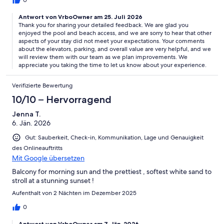
0
Antwort von VrboOwner am 25. Juli 2026
Thank you for sharing your detailed feedback. We are glad you
enjoyed the pool and beach access, and we are sorry to hear that other
aspects of your stay did not meet your expectations. Your comments
about the elevators, parking, and overall value are very helpful, and we
will review them with our team as we plan improvements. We
appreciate you taking the time to let us know about your experience.
Verifizierte Bewertung
10/10 – Hervorragend
Jenna T.
6. Jän. 2026
Gut: Sauberkeit, Check-in, Kommunikation, Lage und Genauigkeit
des Onlineauftritts
Mit Google übersetzen
Balcony for morning sun and the prettiest , softest white sand to
stroll at a stunning sunset !
Aufenthalt von 2 Nächten im Dezember 2025
0
Antwort von VrboOwner am 7. Jän. 2026