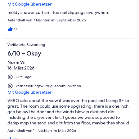
Mit Google übersetzen
moldy shower curtain - toe nail clippings everywhere
Aufenthalt von 7 Nächten im September 2025
0
Verifizierte Bewertung
6/10 – Okay
Norm W.
16. März 2026
Gut: Lage
Verbesserungswürdig: Kommunikation
Mit Google übersetzen
VRBO asks about the view it was over the pool and facing SE so
great. The room could use some upgrading, there is a one inch
gap below the door and the winds blow in dust and dirt
including the dryer vent lint. I guess we were supposed to
damp mop the sand and dirt from the floor, maybe they should
supply a vacum because the broom was old and not doing the
Aufenthalt von 14 Nächten im März 2026
job. Last comment is we killed 3 cockroaches it seemed