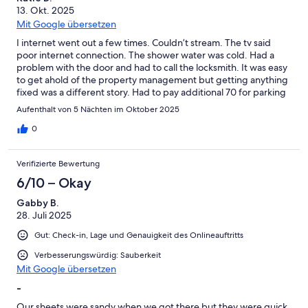
13. Okt. 2025
Mit Google übersetzen
I internet went out a few times. Couldn’t stream. The tv said
poor internet connection. The shower water was cold. Had a
problem with the door and had to call the locksmith. It was easy
to get ahold of the property management but getting anything
fixed was a different story. Had to pay additional 70 for parking
and wristbands which I did not see in the listing. The pillow
Aufenthalt von 5 Nächten im Oktober 2025
cases were either dirty from the closet or stained. They had a
toilet plunger under the sink where we were supposed to put
0
our bathroom toiletries? The facility itself is nice. The elevator
stayed broken on our side of the condo so we would have to
Verifizierte Bewertung
wait 20 minutes. The parking is a pain. My daughter got sick and
instead of leaving from deck 12 in the parking garage that takes
6/10 – Okay
10 minutes to get out of, they had a vending machine with
Gabby B.
medicine that was over priced.
28. Juli 2025
Gut: Check-in, Lage und Genauigkeit des Onlineauftritts
Verbesserungswürdig: Sauberkeit
Mit Google übersetzen
-
Our sheets were sandy when we got there but they were quick