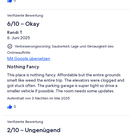
everytime we turned the bathroom light on after returning to
0
the room there would be one, The last one returned to the
overflow in the sink but we flushed him out and killed him.
Verifizierte Bewertung
Maybe cleaning should regularly flush all the overflows as this is
a common hidding place a little bleach would kill future eggs.
6/10 – Okay
Randi T.
6. Juni 2025
Verbesserungswürdig: Sauberkeit, Lage und Genauigkeit des
Onlineauftritts
Mit Google übersetzen
Nothing Fancy
This place is nothing fancy. Affordable but the entire grounds
smelt like weed the entire trip. The elevators were clogged and
got stuck often. The parking garage is super tight so drive a
smaller vehicle if possible. The room needs some updates.
Aufenthalt von 3 Nächten im Mai 2025
0
Verifizierte Bewertung
2/10 – Ungenügend