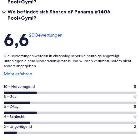
Pool+Gym!?
Wo befindet sich Shores of Panama #1406,
Pool+Gym!?
Bewertungen
6,6
20 Bewertungen
Die Bewertungen werden in chronologischer Reihenfolge angezeigt,
unterliegen einem Moderationsprozess und wurden verifiziert, sofern nicht
anders angegeben.
Wird
Mehr erfahren
in
einem
5
10 – Hervorragend
5
neuen
von
Fenster
4
8 – Gut
4
insgesamt
geöffnet
von
20
5
6 – Okay
5
insgesamt
Gästebewertungen
von
20
4
4 – Schlecht
4
haben
insgesamt
Gästebewertungen
von
eine
20
2
2 – Ungenügend
2
haben
insgesamt
Bewertung
Gästebewertungen
von
eine
20
von
haben