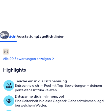
of
Panama
#1406,
Pool+Gym!
rück
Weiter
19+
Übersicht
Ausstattung
Lage
Richtlinien
Bewertungen
6,6
6,6 von 10.
Alle 20 Bewertungen anzeigen
Highlights
Tauche ein in die Entspannung
Entspanne dich im Pool mit Top-Bewertungen − deinem
Unterkunftsgelände
perfekten Ort zum Relaxen.
Entspanne dich im Innenpool
Eine Seltenheit in dieser Gegend: Gehe schwimmen, egal
bei welchem Wetter.