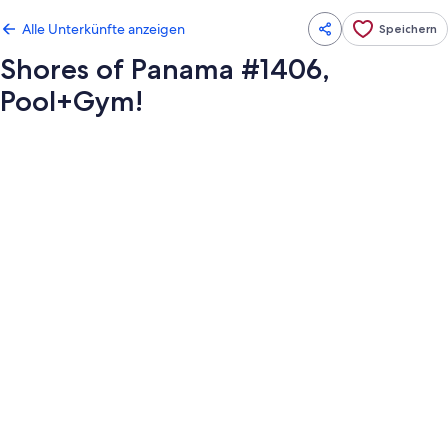
Alle Unterkünfte anzeigen
Speichern
Shores of Panama #1406,
Pool+Gym!
Fotogalerie
von
Shores