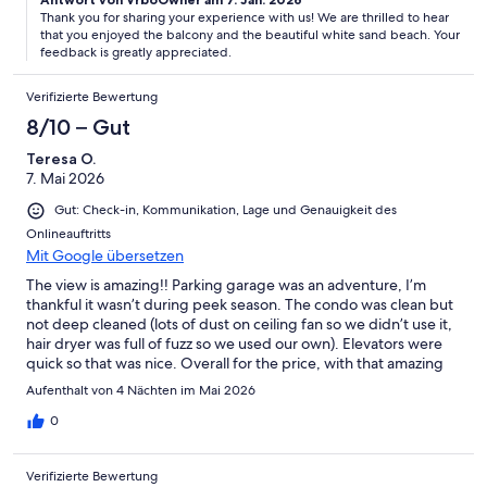
Thank you for sharing your experience with us! We are thrilled to hear
that you enjoyed the balcony and the beautiful white sand beach. Your
feedback is greatly appreciated.
Verifizierte Bewertung
8/10 – Gut
Teresa O.
7. Mai 2026
Gut: Check-in, Kommunikation, Lage und Genauigkeit des
Onlineauftritts
Mit Google übersetzen
The view is amazing!! Parking garage was an adventure, I’m
thankful it wasn’t during peek season. The condo was clean but
not deep cleaned (lots of dust on ceiling fan so we didn’t use it,
hair dryer was full of fuzz so we used our own). Elevators were
quick so that was nice. Overall for the price, with that amazing
view the outdated decor and not being deep cleaned is
Aufenthalt von 4 Nächten im Mai 2026
something we could overlook.
0
Verifizierte Bewertung