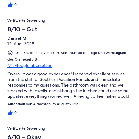
0
Verifizierte Bewertung
8/10 – Gut
Darael M.
12. Aug. 2025
Gut: Sauberkeit, Check-in, Kommunikation, Lage und Genauigkeit
des Onlineauftritts
Mit Google übersetzen
Overall it was a good experience! i received excellent service
from the staff of Southern Vacation Rentals and immediate
responses to my questions. The bathroom was clean and well
stocked with towells, and although the kirchen could use some
updates, everything worked well! A keurig coffee maker would
be a good addition.
Aufenthalt von 4 Nächten im August 2025
0
Verifizierte Bewertung
6/10 – Okay