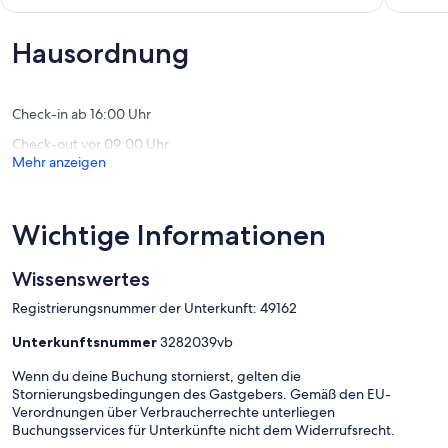
Modern
Resort
10,
von
Beachfront
Ameniti
Außerge
10,
Studio-
Panama
(8
Außergewöhnlich,
Hausordnung
Perfect
City
Bewert
(48
Place
Beach
Bewertungen)
in
Paradise!
Check-in ab 16:00 Uhr
Panama
Check-out vor 09:00 Uhr
City
Mehr anzeigen
Beach
Wichtige Informationen
Wissenswertes
Registrierungsnummer der Unterkunft: 49162
Unterkunftsnummer
3282039vb
Wenn du deine Buchung stornierst, gelten die
Stornierungsbedingungen des Gastgebers. Gemäß den EU-
Verordnungen über Verbraucherrechte unterliegen
Buchungsservices für Unterkünfte nicht dem Widerrufsrecht.