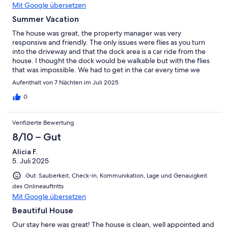
Mit Google übersetzen
Summer Vacation
The house was great, the property manager was very
responsive and friendly. The only issues were flies as you turn
into the driveway and that the dock area is a car ride from the
house. I thought the dock would be walkable but with the flies
that was impossible. We had to get in the car every time we
wanted to go down to the dock. But the house itself was
Aufenthalt von 7 Nächten im Juli 2025
perfect, we all fit comfortably and appreciated the baby gates,
many bathrooms, and the space.
0
Verifizierte Bewertung
8/10 – Gut
Alicia F.
5. Juli 2025
Gut: Sauberkeit, Check-in, Kommunikation, Lage und Genauigkeit
des Onlineauftritts
Mit Google übersetzen
Beautiful House
Our stay here was great! The house is clean, well appointed and