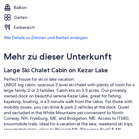
Balkon
Garten
Essbereich
Alle Details zu Zimmer und Betten anzeigen
Mehr zu dieser Unterkunft
Large Ski Chalet Cabin on Kezar Lake
Perfect house for ski or lake vacation.
LARGE log cabin, spacious 3 level ski chalet with plenty of room for a
large family, 2 or 3 families. Cabin sits on 3.5 acres. Our privately
owned dock on beautiful serene Kezar Lake, great for fishing,
kayaking, boating, is a 5 minute walk from the cabin. For those with
mobility issues, you can drive & park 2 vehicles at the dock. Quiet
and secluded in the White Mountains yet convenient to North
Conway, NH, Fryeburg, ME, and Bridgeton, ME. Access to ITS80,
snowmobile trails. Ideal for a vacation at the lake, weekend ski trips,
snowmobile trips, close to Pleasant Mt. (Shawnee Peak) & Mt.
Cranmore, and 55 min to Sunday River.