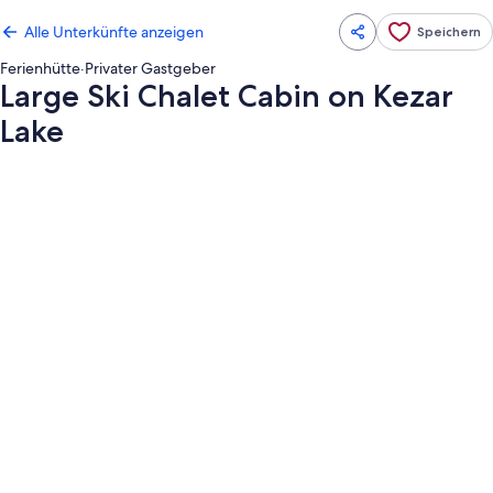
Alle Unterkünfte anzeigen
Speichern
Ferienhütte
·
Privater Gastgeber
Large Ski Chalet Cabin on Kezar
Lake
Fotogalerie
von
Large