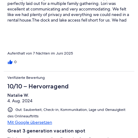
perfectly laid out for a multiple family gathering. Lori was
excellent at communicating and very accommodating. We felt
like we had plenty of privacy and everything we could need in a
rental house.The dock and lake access fell short for us. We had
expected to be able to swim and fish there but it was too mucky
and buggy for our group. Lori did point us in the direction of a
local beach about 15 minutes drive that we were able to utilize
for swimming. Besides this one preference, we would definitely
stay again or recommend this for an excellent vacation!
Aufenthalt von 7 Nächten im Juni 2025
0
Verifizierte Bewertung
10/10 – Hervorragend
Natalie W.
4. Aug. 2024
Gut: Sauberkeit, Check-in, Kommunikation, Lage und Genauigkeit
des Onlineauftritts
Mit Google übersetzen
Great 3 generation vacation spot