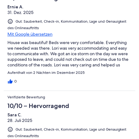
Ernie A.
31. Dez. 2025
Gut: Sauberkeit, Check-in, Kommunikation, Lage und Genauigkeit
des Onlineauftritts
Mit Google übersetzen
House was beautiful! Beds were very comfortable. Everything
we needed was there. Lori was very accommodating and easy
to communicate with. We got an ice storm on the day we were
supposed to leave, and could not check out on time due to the
conditions of the roads. Lori was very caring and helped us
problem-solve while putting safety first. If anyone stays in the
Aufenthalt von 2 Nächten im Dezember 2025
winter months when there is potential for storms, I would highly
recommend traveling with a vehicle with all wheel or 4 wheel
0
drive. But as I mentioned, the host was wonderful and the place
was beautiful!
Verifizierte Bewertung
10/10 – Hervorragend
Sara C.
28. Juli 2025
Gut: Sauberkeit, Check-in, Kommunikation, Lage und Genauigkeit
des Onlineauftritts