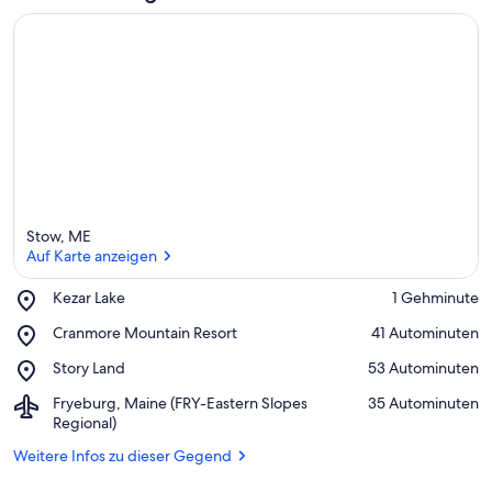
ü
n
f
t
e
n
i
n
d
Stow, ME
i
Auf Karte anzeigen
e
s
e
Place,
Kezar Lake
‪1 Gehminute‬
r
Kezar
Auf Karte anzeigen
Place,
Cranmore Mountain Resort
‪41 Autominuten‬
Lake
Cranmore
G
Place,
Story Land
‪53 Autominuten‬
Mountain
e
Story
Resort
g
Airport,
Fryeburg, Maine (FRY-Eastern Slopes
‪35 Autominuten‬
Land
e
Fryeburg,
Regional)
n
Maine
d
Weitere Infos zu dieser Gegend
(FRY-
Eastern