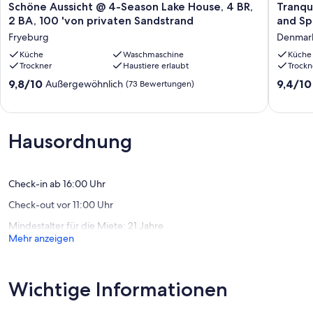
Schöne
Tranquil
Schöne Aussicht @ 4-Season Lake House, 4 BR,
Tranqu
Aussicht
Lakefron
2 BA, 100 'von privaten Sandstrand
and Sp
@
Retreat
Fryeburg
Denmar
4-
with
Season
Küche
Waschmaschine
Private
Küche
Trockner
Haustiere erlaubt
Trockn
Lake
Beach
House,
and
9.8
9.4
9,8/10
9,4/10
Außergewöhnlich
(73 Bewertungen)
4
Spaciou
von
von
BR,
Living
10,
10,
2
Denmar
Außergewöhnlich,
Außerge
BA,
(73
(3
Hausordnung
100
Bewertungen)
Bewert
'von
privaten
Sandstrand
Check-in ab 16:00 Uhr
Fryeburg
Check-out vor 11:00 Uhr
Mindestalter für die Miete: 21 Jahre
Mehr anzeigen
Wichtige Informationen