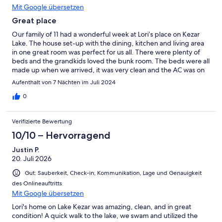
Mit Google übersetzen
Great place
Our family of 11 had a wonderful week at Lori’s place on Kezar
Lake. The house set-up with the dining, kitchen and living area
in one great room was perfect for us all. There were plenty of
beds and the grandkids loved the bunk room. The beds were all
made up when we arrived, it was very clean and the AC was on
to cool off, as it was a very hot week. The extra fridge in the
Aufenthalt von 7 Nächten im Juli 2024
basement area was a huge help. My son and his partner stayed
down there with the dog and it was perfect for them with a
0
living area, a bathroom and bedroom with beds to spare. The
porch was nice in the morning ,when it was cool , where we’d
Verifizierte Bewertung
have breakfast, but it was so hot in the afternoon and evening
that we couldn’t use it after that. The lake was a short walk away
10/10 – Hervorragend
and we literally stayed in almost the entire day, all week. We
Justin P.
kayaked, canoed, and paddle boarded as well as just floating in
20. Juli 2026
our tubes. I highly recommend using a kayak or canoe to
explore the Sucker Brook area of the lake. We saw Great Blue
Gut: Sauberkeit, Check-in, Kommunikation, Lage und Genauigkeit
Herons, Eagles, Loons, and in the past, Sandhills Cranes. Lori was
des Onlineauftritts
very prompt communicating with us and she is an absolute
Mit Google übersetzen
delight! We are already signed up for next year.
Lori's home on Lake Kezar was amazing, clean, and in great
condition! A quick walk to the lake, we swam and utilized the