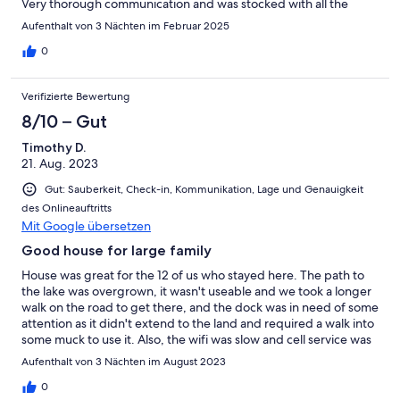
Very thorough communication and was stocked with all the
kitchen essentials, games, movies, sleds (and looks like summer
Aufenthalt von 3 Nächten im Februar 2025
stuff too), and even more things I wouldn't expect from your
average rental. The only two things to note are the house is not
0
exactly on the lake, it is a short walk with it's own access point,
and yes, there are a few places that the house could use some
Verifizierte Bewertung
care, but nothing concerning that would make me question
renting it again!
8/10 – Gut
Timothy D.
21. Aug. 2023
Gut: Sauberkeit, Check-in, Kommunikation, Lage und Genauigkeit
des Onlineauftritts
Mit Google übersetzen
Good house for large family
House was great for the 12 of us who stayed here. The path to
the lake was overgrown, it wasn't useable and we took a longer
walk on the road to get there, and the dock was in need of some
attention as it didn't extend to the land and required a walk into
some muck to use it. Also, the wifi was slow and cell service was
minimal therefore please keep that in mind. Outdoor areas were
Aufenthalt von 3 Nächten im August 2023
great. We used the grill and firepit each night and never ate a
meal outside the house. Large fridge and dishwasher was used
0