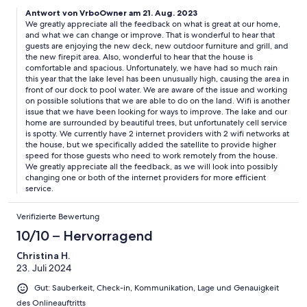
quite a bit. Everyone said their beds were comfortable and the
Antwort von VrboOwner am 21. Aug. 2023
house had more than enough pillows, lines, and towels.
We greatly appreciate all the feedback on what is great at our home,
and what we can change or improve. That is wonderful to hear that
guests are enjoying the new deck, new outdoor furniture and grill, and
the new firepit area. Also, wonderful to hear that the house is
comfortable and spacious. Unfortunately, we have had so much rain
this year that the lake level has been unusually high, causing the area in
front of our dock to pool water. We are aware of the issue and working
on possible solutions that we are able to do on the land. Wifi is another
issue that we have been looking for ways to improve. The lake and our
home are surrounded by beautiful trees, but unfortunately cell service
is spotty. We currently have 2 internet providers with 2 wifi networks at
the house, but we specifically added the satellite to provide higher
speed for those guests who need to work remotely from the house.
We greatly appreciate all the feedback, as we will look into possibly
changing one or both of the internet providers for more efficient
service.
Verifizierte Bewertung
10/10 – Hervorragend
Christina H.
23. Juli 2024
Gut: Sauberkeit, Check-in, Kommunikation, Lage und Genauigkeit
des Onlineauftritts