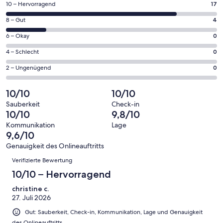
einem
17
10 – Hervorragend
17
neuen
von
Fenster
4
8 – Gut
4
insgesamt
geöffnet
von
21
0
6 – Okay
0
insgesamt
Gästebewertungen
von
21
0
4 – Schlecht
0
haben
insgesamt
Gästebewertungen
von
eine
21
0
2 – Ungenügend
0
haben
insgesamt
Bewertung
Gästebewertungen
von
eine
21
von
haben
insgesamt
10/10
10/10
Bewertung
Gästebewertungen
10
eine
21
von
haben
Sauberkeit
Check-in
-
Bewertung
Gästebewertungen
10/10
9,8/10
8
eine
Hervorragend
von
haben
-
Bewertung
Kommunikation
Lage
6
eine
9,6/10
Gut
von
-
Bewertung
4
Genauigkeit des Onlineauftritts
Okay
von
Bewertungen
-
Verifizierte Bewertung
2
Schlecht
-
10/10 – Hervorragend
Ungenügend
christine c.
27. Juli 2026
Gut: Sauberkeit, Check-in, Kommunikation, Lage und Genauigkeit
des Onlineauftritts