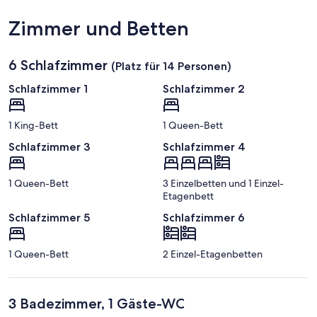
Slopes
Regional)
Zimmer und Betten
6 Schlafzimmer
(Platz für 14 Personen)
Schlafzimmer 1
Schlafzimmer 2
1 King-Bett
1 Queen-Bett
Schlafzimmer 3
Schlafzimmer 4
1 Queen-Bett
3 Einzelbetten und 1 Einzel-
Etagenbett
Schlafzimmer 5
Schlafzimmer 6
1 Queen-Bett
2 Einzel-Etagenbetten
3 Badezimmer, 1 Gäste-WC