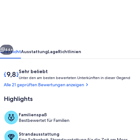
Ski
Chalet
Cabin
on
Kezar
rück
Weiter
Lake
44+
Übersicht
Ausstattung
Lage
Richtlinien
Bewertungen
9,8
Sehr beliebt
U
von
Unter den am besten bewerteten Unterkünften in dieser Gegend
n
10,
Alle 21 geprüften Bewertungen anzeigen
t
Sehr
e
beliebt
Highlights
r
d
Familienspaß
e
Außenbereich
Bestbewertet für Familien
n
a
Strandausstattung
m
Eine Seltenheit: Strandausstattung für die Zeit am Meer.