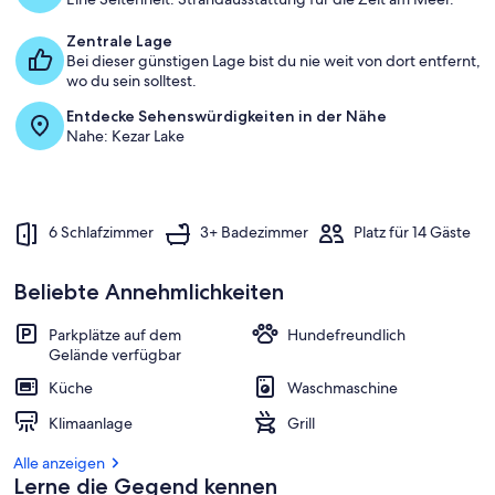
b
Zentrale Lage
e
Bei dieser günstigen Lage bist du nie weit von dort entfernt,
s
wo du sein solltest.
t
Entdecke Sehenswürdigkeiten in der Nähe
e
Nahe: Kezar Lake
n
b
e
w
6 Schlafzimmer
3+ Badezimmer
Platz für 14 Gäste
e
r
t
Beliebte Annehmlichkeiten
e
t
Parkplätze auf dem
Hundefreundlich
e
Gelände verfügbar
n
Küche
Waschmaschine
U
n
Klimaanlage
Grill
t
e
Alle anzeigen
r
Lerne die Gegend kennen
k