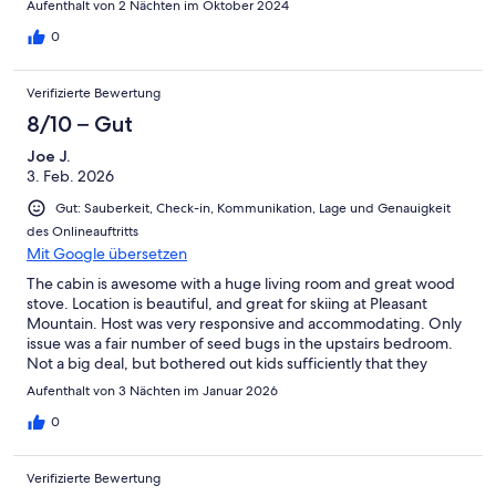
Aufenthalt von 2 Nächten im Oktober 2024
0
Verifizierte Bewertung
8/10 – Gut
Joe J.
3. Feb. 2026
Gut: Sauberkeit, Check-in, Kommunikation, Lage und Genauigkeit
des Onlineauftritts
Mit Google übersetzen
The cabin is awesome with a huge living room and great wood
stove. Location is beautiful, and great for skiing at Pleasant
Mountain. Host was very responsive and accommodating. Only
issue was a fair number of seed bugs in the upstairs bedroom.
Not a big deal, but bothered out kids sufficiently that they
wouldn't sleep there. Probably just needs a quick visit from the
Aufenthalt von 3 Nächten im Januar 2026
exterminator.
0
Verifizierte Bewertung