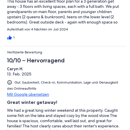
This house has an excellent floor plan for a 3 generation get
away - 3 floors with living spaces, each with a full bath. We put
grandparents on main floor, parents and younger children
upstairs (2 queens & bunkroom), teens on the lower level (2
bedrooms). Great outside deck - again with enough space so
different generations can have their own spaces. Swimming in
Aufenthalt von 4 Nächten im Juli 2024
Kezar Lake was just what we hoped for - warm water and quiet
part of the lake. Dock has been improved since one of the
1
earlier comments. Hosts are excellent communicators.
Verifizierte Bewertung
10/10 – Hervorragend
Caryn H.
13. Feb. 2025
Gut: Sauberkeit, Check-in, Kommunikation, Lage und Genauigkeit
des Onlineauftritts
Mit Google übersetzen
Great winter getaway!
We had a great long winter weekend at this property. Caught
some fish on the lake and stayed cozy by the wood stove.The
house is spacious, comfortable, well laid out, and great for
families! The host clearly cares about their renter's experience.