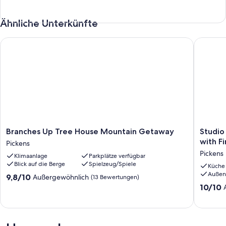
Ähnliche Unterkünfte
Branches Up Tree House Mountain Getaway
Studio in
Branches
Studio
Branches Up Tree House Mountain Getaway
Studio
Up
in
with Fi
Pickens
Tree
the
Pickens
Klimaanlage
Parkplätze verfügbar
House
Heart
Blick auf die Berge
Spielzeug/Spiele
Mountain
of
Küche
Außen
Getaway
Pickens
9.8
9,8/10
Außergewöhnlich
(13 Bewertungen)
Pickens
Roof
von
10.0
10/10
top
10,
von
Deck
Außergewöhnlich,
10,
with
(13
Außerge
Fire
Bewertungen)
(6