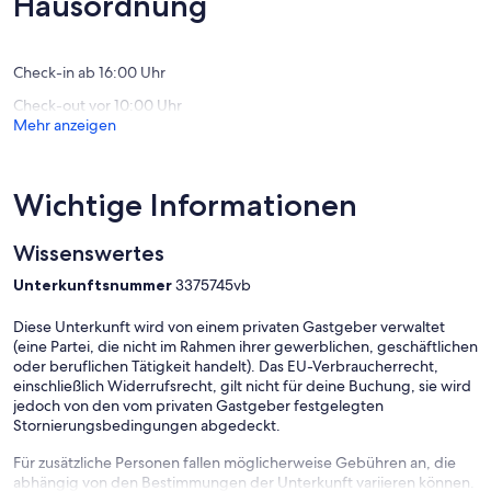
Hausordnung
pit
Bewert
Pickens
Check-in ab 16:00 Uhr
Check-out vor 10:00 Uhr
Mehr anzeigen
Wichtige Informationen
Wissenswertes
Unterkunftsnummer
3375745vb
Diese Unterkunft wird von einem privaten Gastgeber verwaltet
(eine Partei, die nicht im Rahmen ihrer gewerblichen, geschäftlichen
oder beruflichen Tätigkeit handelt). Das EU-Verbraucherrecht,
einschließlich Widerrufsrecht, gilt nicht für deine Buchung, sie wird
jedoch von den vom privaten Gastgeber festgelegten
Stornierungsbedingungen abgedeckt.
Für zusätzliche Personen fallen möglicherweise Gebühren an, die
abhängig von den Bestimmungen der Unterkunft variieren können.