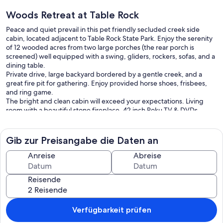
Woods Retreat at Table Rock
Peace and quiet prevail in this pet friendly secluded creek side
cabin, located adjacent to Table Rock State Park. Enjoy the serenity
of 12 wooded acres from two large porches (the rear porch is
screened) well equipped with a swing, gliders, rockers, sofas, and a
dining table.
Private drive, large backyard bordered by a gentle creek, and a
great fire pit for gathering. Enjoy provided horse shoes, frisbees,
and ring game.
The bright and clean cabin will exceed your expectations. Living
room with a beautiful stone fireplace, 42 inch Roku TV & DVDs,
comfy seating, and a great space for family games, or quiet time.
Wi-Fi service account and password on fridge magnet.
Two private bedrooms + loft over the living room provide a total of 1
Gib zur Preisangabe die Daten an
queen, 2 full, and 2 twin beds.
The oversized bathroom with freestanding tub & a dressing table is
Anreise
Abreise
well appointed and indulgent.
Full kitchen includes fridge, stove/oven, microwave, Keurig
Reisende
w/coffee, teas, and hot chocolate. A Weber grill, both indoor and
outdoor dining tables, and a generous abundance of kitchenware
making mealtime a breeze.
New washer/ dryer and extra linens are provided.
Verfügbarkeit prüfen