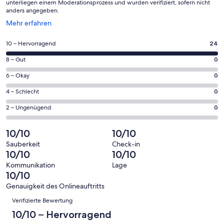
unterliegen einem Moderationsprozess und wurden verifiziert, sofern nicht
anders angegeben.
Wird
Mehr erfahren
in
einem
24
10 – Hervorragend
24
neuen
von
Fenster
0
8 – Gut
0
insgesamt
geöffnet
von
24
0
6 – Okay
0
insgesamt
Gästebewertungen
von
24
0
4 – Schlecht
0
haben
insgesamt
Gästebewertungen
von
eine
24
0
2 – Ungenügend
0
haben
insgesamt
Bewertung
Gästebewertungen
von
eine
24
von
haben
insgesamt
10/10
10/10
Bewertung
Gästebewertungen
10
eine
24
von
haben
Sauberkeit
Check-in
-
Bewertung
Gästebewertungen
10/10
10/10
8
eine
Hervorragend
von
haben
-
Bewertung
Kommunikation
Lage
6
eine
10/10
Gut
von
-
Bewertung
4
Genauigkeit des Onlineauftritts
Okay
von
Bewertungen
-
Verifizierte Bewertung
2
Schlecht
-
10/10 – Hervorragend
Ungenügend