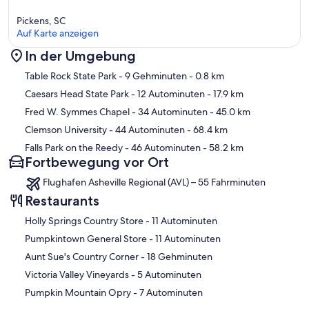
Pickens, SC
Auf Karte anzeigen
In der Umgebung
Karte
Table Rock State Park
- 9 Gehminuten
- 0.8 km
Caesars Head State Park
- 12 Autominuten
- 17.9 km
Fred W. Symmes Chapel
- 34 Autominuten
- 45.0 km
Clemson University
- 44 Autominuten
- 68.4 km
Falls Park on the Reedy
- 46 Autominuten
- 58.2 km
Fortbewegung vor Ort
Flughafen Asheville Regional (AVL) – 55 Fahrminuten
Restaurants
‪Holly Springs Country Store - ‬11 Autominuten
‪Pumpkintown General Store - ‬11 Autominuten
‪Aunt Sue's Country Corner - ‬18 Gehminuten
‪Victoria Valley Vineyards - ‬5 Autominuten
‪Pumpkin Mountain Opry - ‬7 Autominuten