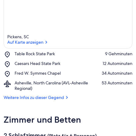
n
f
t
e
n
i
Pickens, SC
n
Auf Karte anzeigen
d
Place,
Table Rock State Park
‪9 Gehminuten‬
i
Table
Auf Karte anzeigen
e
Place,
Caesars Head State Park
‪12 Autominuten‬
Rock
s
Caesars
State
e
Place,
Fred W. Symmes Chapel
‪34 Autominuten‬
Head
Park
r
Fred
State
Airport,
Asheville, North Carolina (AVL-Asheville
‪53 Autominuten‬
W.
Park
Asheville,
Regional)
G
Symmes
North
e
Chapel
Weitere Infos zu dieser Gegend
Carolina
g
(AVL-
e
Asheville
n
Regional)
d
Zimmer und Betten
2 Schlafzimmer
(Platz für 6 Personen)