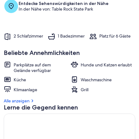
b
Entdecke Sehenswürdigkeiten in der Nähe
e
In der Nähe von: Table Rock State Park
s
t
e
n
2 Schlafzimmer
1 Badezimmer
Platz für 6 Gäste
b
e
w
Beliebte Annehmlichkeiten
e
r
Parkplätze auf dem
Hunde und Katzen erlaubt
t
Gelände verfügbar
e
t
Küche
Waschmaschine
e
Klimaanlage
Grill
n
Alle anzeigen
U
Lerne die Gegend kennen
n
t
e
r
k
ü