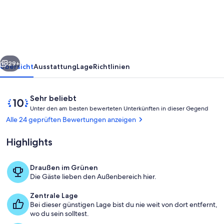
at
Table
Rock
rück
Weiter
29+
Übersicht
Ausstattung
Lage
Richtlinien
Bewertungen
10
Sehr beliebt
U
von
Unter den am besten bewerteten Unterkünften in dieser Gegend
n
10,
Alle 24 geprüften Bewertungen anzeigen
t
Sehr
e
beliebt
Highlights
r
d
Draußen im Grünen
e
Speisen im Freien
Die Gäste lieben den Außenbereich hier.
n
Zentrale Lage
a
Bei dieser günstigen Lage bist du nie weit von dort entfernt,
m
wo du sein solltest.