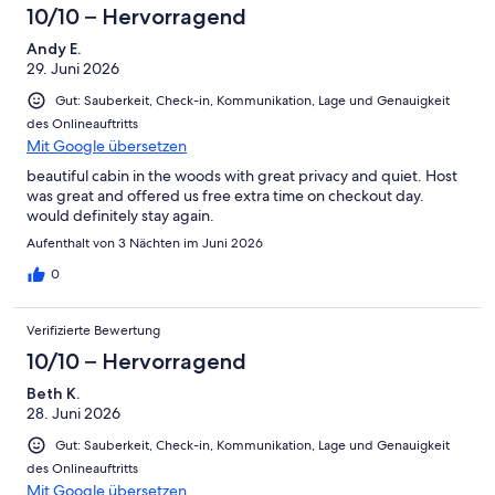
the fire pit area our last evening. We spotted a beautiful owl
10/10 – Hervorragend
perched in the backyard and the neighborhood bear checking
Andy E.
for food down at Aunt Sue’s (restaurant/ice cream) several
29. Juni 2026
times. Table Rock State Park is a wonderful place to take your
family. We enjoyed swimming in the lake and an amazing
Gut: Sauberkeit, Check-in, Kommunikation, Lage und Genauigkeit
waterfall that we found off of a hiking trail. You are only minutes
des Onlineauftritts
to the State Park from this property! The locals are very friendly
Mit Google übersetzen
as well! Best vacation we’ve had in a long time! We all felt so
refreshed after our stay in this beautiful area of South Carolina!
beautiful cabin in the woods with great privacy and quiet. Host
Richard is extremely kind and helpful. My husband enjoyed
was great and offered us free extra time on checkout day.
having a phone conversation with him about the history of the
would definitely stay again.
area. Our family dog, Maggie, had an amazing time as well! We
Aufenthalt von 3 Nächten im Juni 2026
will for sure visit again! The Sponseller’s
0
Verifizierte Bewertung
10/10 – Hervorragend
Beth K.
28. Juni 2026
Gut: Sauberkeit, Check-in, Kommunikation, Lage und Genauigkeit
des Onlineauftritts
Mit Google übersetzen