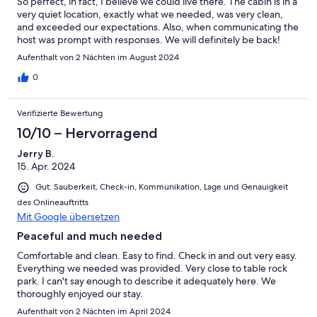
So perfect, in fact, I believe we could live there. The cabin is in a
very quiet location, exactly what we needed, was very clean,
and exceeded our expectations. Also, when communicating the
host was prompt with responses. We will definitely be back!
Thanks for a great stay!
Aufenthalt von 2 Nächten im August 2024
0
Verifizierte Bewertung
10/10 – Hervorragend
Jerry B.
15. Apr. 2024
Gut: Sauberkeit, Check-in, Kommunikation, Lage und Genauigkeit
des Onlineauftritts
Mit Google übersetzen
Peaceful and much needed
Comfortable and clean. Easy to find. Check in and out very easy.
Everything we needed was provided. Very close to table rock
park. I can't say enough to describe it adequately here. We
thoroughly enjoyed our stay.
Aufenthalt von 2 Nächten im April 2024