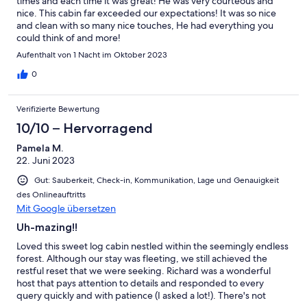
times and each time it was great! He was very courteous and
nice. This cabin far exceeded our expectations! It was so nice
and clean with so many nice touches, He had everything you
could think of and more!
Aufenthalt von 1 Nacht im Oktober 2023
0
Verifizierte Bewertung
10/10 – Hervorragend
Pamela M.
22. Juni 2023
Gut: Sauberkeit, Check-in, Kommunikation, Lage und Genauigkeit
des Onlineauftritts
Mit Google übersetzen
Uh-mazing!!
Loved this sweet log cabin nestled within the seemingly endless
forest. Although our stay was fleeting, we still achieved the
restful reset that we were seeking. Richard was a wonderful
host that pays attention to details and responded to every
query quickly and with patience (I asked a lot!). There's not