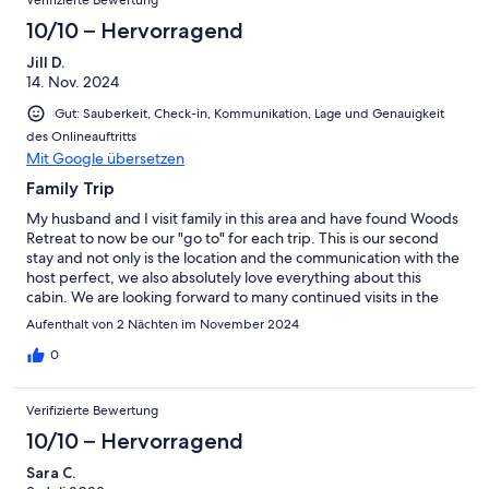
Verifizierte Bewertung
10/10 – Hervorragend
Jill D.
14. Nov. 2024
Gut: Sauberkeit, Check-in, Kommunikation, Lage und Genauigkeit
des Onlineauftritts
Mit Google übersetzen
Family Trip
My husband and I visit family in this area and have found Woods
Retreat to now be our "go to" for each trip. This is our second
stay and not only is the location and the communication with the
host perfect, we also absolutely love everything about this
cabin. We are looking forward to many continued visits in the
future! Jill and Jim
Aufenthalt von 2 Nächten im November 2024
0
Verifizierte Bewertung
10/10 – Hervorragend
Sara C.