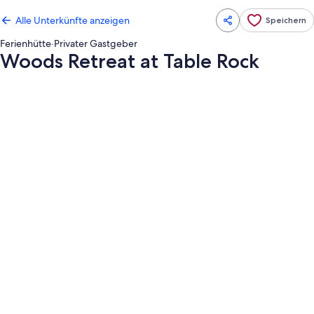
Alle Unterkünfte anzeigen
Speichern
Ferienhütte
·
Privater Gastgeber
Woods Retreat at Table Rock
Fotogalerie
von
Woods
Retreat