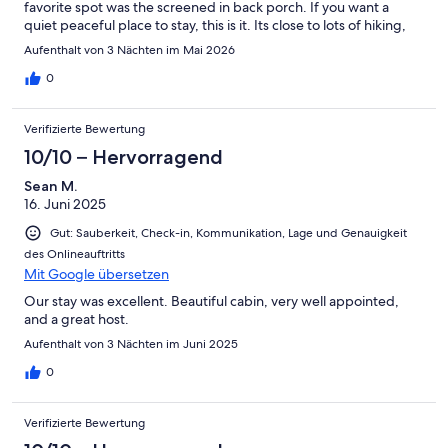
favorite spot was the screened in back porch. If you want a
quiet peaceful place to stay, this is it. Its close to lots of hiking,
Victoria Valley Vineyard. Great cabin.
Aufenthalt von 3 Nächten im Mai 2026
0
Verifizierte Bewertung
10/10 – Hervorragend
Sean M.
16. Juni 2025
Gut: Sauberkeit, Check-in, Kommunikation, Lage und Genauigkeit
des Onlineauftritts
Mit Google übersetzen
Our stay was excellent. Beautiful cabin, very well appointed,
and a great host.
Aufenthalt von 3 Nächten im Juni 2025
0
Verifizierte Bewertung