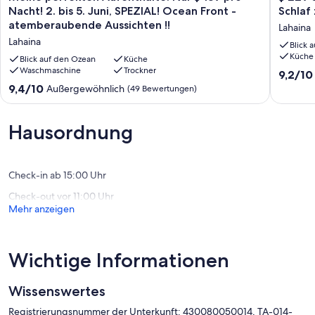
perfekten
229
fällig 60 Tage vor Anreise.
Nacht! 2. bis 5. Juni, SPEZIAL! Ocean Front -
Schlaf
Aufenthalte:
SPECIAL
Hawaii Steuernummer # GE-014-071-8080-01
atemberaubende Aussichten !!
Lahaina
Nur
bis
# TA-014-071-8080-01
Lahaina
$
9/3/19
Blick 
Stichwort: Eigentumswohnung
Küche
139
Direkt
Blick auf den Ozean
Küche
pro
Waschmaschine
Trockner
am
9.2
9,2/10
Nacht!
Meer!
von
9.4
9,4/10
Außergewöhnlich
(49 Bewertungen)
2.
Schlaf
10,
von
bis
zu
Wunder
10,
5.
Sound
(73
Außergewöhnlich,
Hausordnung
Juni,
of
Bewert
(49
SPEZIAL!
the
Bewertungen)
Ocean
Waves!
Front
Lahaina
Check-in ab 15:00 Uhr
-
Check-out vor 11:00 Uhr
atemberaubende
Mehr anzeigen
Aussichten
!!
Lahaina
Wichtige Informationen
Wissenswertes
Registrierungsnummer der Unterkunft: 430080050014, TA-014-