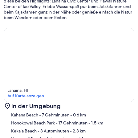
diese beiden Highlights: Lahaina Civic Center und Hawaii Nature
Center of Iao Valley. Erlebe Wasserspaß pur beim Jetskifahren und
beim Kajakfahren ganz in der Nähe oder genieße einfach die Natur
beim Wandern oder beim Reiten.
Lahaina, HI
Auf Karte anzeigen
In der Umgebung
Karte
Kahana Beach
- 7 Gehminuten
- 0.6 km
Honokowai Beach Park
- 17 Gehminuten
- 1.5 km
Keka’a Beach
- 3 Autominuten
- 2.3 km