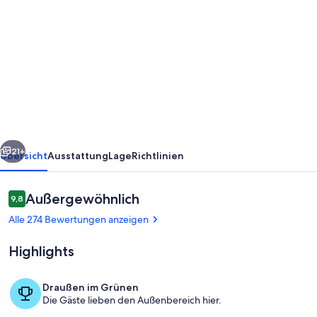
von
$
125
/
Mai
Verkauf
Aloha
rück
Weiter
Hale
21+
Übersicht
Ausstattung
Lage
Richtlinien
Ocean
View
Bewertungen
Außergewöhnlich
9,8
9,8 von 10.
Maui
Alle 274 Bewertungen anzeigen
Eigentumswohnung
Highlights
umgebaut
im
Draußen im Grünen
Ocean
Die Gäste lieben den Außenbereich hier.
Unterkunftsgelände