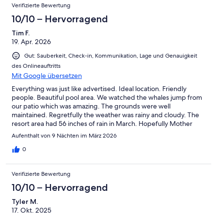
Verifizierte Bewertung
10/10 – Hervorragend
Tim F.
19. Apr. 2026
Gut: Sauberkeit, Check-in, Kommunikation, Lage und Genauigkeit
des Onlineauftritts
Mit Google übersetzen
Everything was just like advertised. Ideal location. Friendly
people. Beautiful pool area. We watched the whales jump from
our patio which was amazing. The grounds were well
maintained. Regretfully the weather was rainy and cloudy. The
resort area had 56 inches of rain in March. Hopefully Mother
Nature will be more cooperative next trip.
Aufenthalt von 9 Nächten im März 2026
0
Verifizierte Bewertung
10/10 – Hervorragend
Tyler M.
17. Okt. 2025