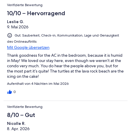
Verifizierte Bewertung
10/10 – Hervorragend
Leslie G.
9. Mai 2026
Gut: Sauberkeit, Check-in, Kommunikation, Lage und Genauigkeit
des Onlineauftritts
Mit Google übersetzen
Thank goodness for the AC in the bedroom, because it is humid
in May! We loved our stay here, even though we weren’t at the
condo very much. You do hear the people above you, but for
the most part it’s quite! The turtles at the lava rock beach are the
icing on the cake!
Aufenthalt von 4 Nächten im Mai 2026
0
Verifizierte Bewertung
8/10 – Gut
Nicolle R.
8. Apr. 2026