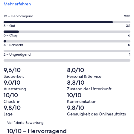
Wird
Mehr erfahren
in
einem
235
10 – Hervorragend
235
neuen
von
Fenster
32
8 – Gut
32
insgesamt
geöffnet
von
274
6
6 – Okay
6
insgesamt
Gästebewertungen
von
274
0
4 – Schlecht
0
haben
insgesamt
Gästebewertungen
von
eine
274
1
2 – Ungenügend
1
haben
insgesamt
Bewertung
Gästebewertungen
von
eine
274
von
haben
insgesamt
9,6/10
8,0/10
Bewertung
Gästebewertungen
10
eine
274
von
haben
Sauberkeit
Personal & Service
-
Bewertung
Gästebewertungen
9,0/10
8,8/10
8
eine
Hervorragend
von
haben
-
Bewertung
Ausstattung
Zustand der Unterkunft
6
eine
10/10
10/10
Gut
von
-
Bewertung
4
Check-in
Kommunikation
Okay
von
9,8/10
9,8/10
-
2
Schlecht
Lage
Genauigkeit des Onlineauftritts
-
Bewertungen
Verifizierte Bewertung
Ungenügend
10/10 – Hervorragend