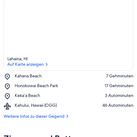
Lahaina, HI
Auf Karte anzeigen
Place,
Kahana Beach
‪7 Gehminuten‬
Kahana
Auf Karte anzeigen
Place,
Honokowai Beach Park
‪17 Gehminuten‬
Beach
Honokowai
Place,
Keka’a Beach
‪3 Autominuten‬
Beach
Keka’a
Park
Airport,
Kahului, Hawaii (OGG)
‪46 Autominuten‬
Beach
Kahului,
Hawaii
Weitere Infos zu dieser Gegend
(OGG)