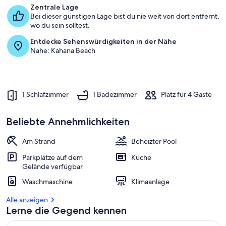
Front
Zentrale Lage
Complex
Bei dieser günstigen Lage bist du nie weit von dort entfernt,
wo du sein solltest.
Entdecke Sehenswürdigkeiten in der Nähe
Nahe: Kahana Beach
1 Schlafzimmer
1 Badezimmer
Platz für 4 Gäste
Beliebte Annehmlichkeiten
Am Strand
Beheizter Pool
Parkplätze auf dem
Küche
Gelände verfügbar
Waschmaschine
Klimaanlage
Alle anzeigen
Lerne die Gegend kennen