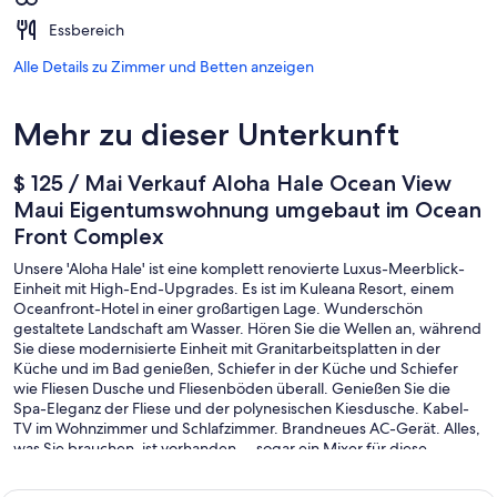
Essbereich
Alle Details zu Zimmer und Betten anzeigen
Mehr zu dieser Unterkunft
$ 125 / Mai Verkauf Aloha Hale Ocean View
Maui Eigentumswohnung umgebaut im Ocean
Front Complex
Unsere 'Aloha Hale' ist eine komplett renovierte Luxus-Meerblick-
Einheit mit High-End-Upgrades. Es ist im Kuleana Resort, einem
Oceanfront-Hotel in einer großartigen Lage. Wunderschön
gestaltete Landschaft am Wasser. Hören Sie die Wellen an, während
Sie diese modernisierte Einheit mit Granitarbeitsplatten in der
Küche und im Bad genießen, Schiefer in der Küche und Schiefer
wie Fliesen Dusche und Fliesenböden überall. Genießen Sie die
Spa-Eleganz der Fliese und der polynesischen Kiesdusche. Kabel-
TV im Wohnzimmer und Schlafzimmer. Brandneues AC-Gerät. Alles,
was Sie brauchen, ist vorhanden ... sogar ein Mixer für diese
tropischen Getränke! Waschmaschine und Trockner in der
Wohnung für Ihre Bequemlichkeit sowie ein Fön, Bügeleisen,