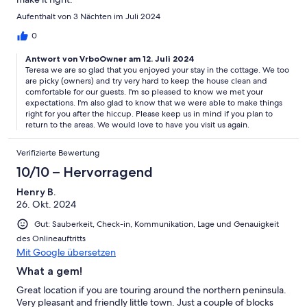
Aufenthalt von 3 Nächten im Juli 2024
0
Antwort von VrboOwner am 12. Juli 2024
Teresa we are so glad that you enjoyed your stay in the cottage. We too
are picky (owners) and try very hard to keep the house clean and
comfortable for our guests. I'm so pleased to know we met your
expectations. I'm also glad to know that we were able to make things
right for you after the hiccup. Please keep us in mind if you plan to
return to the areas. We would love to have you visit us again.
Verifizierte Bewertung
10/10 – Hervorragend
Henry B.
26. Okt. 2024
Gut: Sauberkeit, Check-in, Kommunikation, Lage und Genauigkeit
des Onlineauftritts
Mit Google übersetzen
What a gem!
Great location if you are touring around the northern peninsula.
Very pleasant and friendly little town. Just a couple of blocks