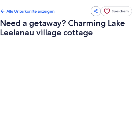
Alle Unterkünfte anzeigen
Speichern
Need a getaway? Charming Lake
Leelanau village cottage
Fotogalerie
von
Need