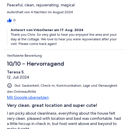
Peaceful, clean, rejuvenating, magical
Aufenthalt von 4 Nächten im August 2024
0
Antwort von VrboOwner am 17. Aug. 2024
Thank you Chris. So very glad to hear you enjoyed the area and your
stay at the cottage. We love to hear you were rejuvenated after your
visit. Please come back again!
Verifizierte Bewertung
10/10 – Hervorragend
Teresa S.
12. Juli 2024
Gut: Sauberkeit, Check-in, Kommunikation, Lage und Genauigkeit
des Onlineauftritts
Mit Google übersetzen
Very clean, great location and super cute!
I am picky about cleanliness, everything about the house felt
very clean. pleased with location and bed was comfortable. had
a little hiccup in check in, but host went above and beyond to
make it right.