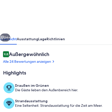
a
getaway?
Charming
Lake
Leelanau
rück
Weiter
village
24+
Übersicht
Ausstattung
Lage
Richtlinien
cottage
Bewertungen
Außergewöhnlich
9,8
9,8 von 10.
Alle 24 Bewertungen anzeigen
Highlights
Draußen im Grünen
Die Gäste lieben den Außenbereich hier.
Außenbereich
Strandausstattung
Eine Seltenheit: Strandausstattung für die Zeit am Meer.