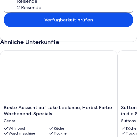
Reisende
Verfügbarkeit prüfen
Ähnliche Unterkünfte
Beste Aussicht auf Lake Leelanau, Herbst Farbe Wochenend-S
Suttons 
Beste
Suttons
Beste Aussicht auf Lake Leelanau, Herbst Farbe
Sutton
Aussicht
Bay-
Wochenend-Specials
in die 
auf
3
Cedar
Suttons
Lake
Schlafz
Leelanau,
Whirlpool
Küche
im
Küche
Waschmaschine
Trockner
Trockn
Herbst
Dorf.