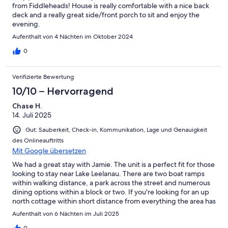
from Fiddleheads! House is really comfortable with a nice back
deck and a really great side/front porch to sit and enjoy the
evening.
Aufenthalt von 4 Nächten im Oktober 2024
0
Verifizierte Bewertung
10/10 – Hervorragend
Chase H.
14. Juli 2025
Gut: Sauberkeit, Check-in, Kommunikation, Lage und Genauigkeit
des Onlineauftritts
Mit Google übersetzen
We had a great stay with Jamie. The unit is a perfect fit for those
looking to stay near Lake Leelanau. There are two boat ramps
within walking distance, a park across the street and numerous
dining options within a block or two. If you're looking for an up
north cottage within short distance from everything the area has
to offer I can't recommend this option enough. We will
Aufenthalt von 6 Nächten im Juli 2025
definitely try to book again. 10/10 highly recommend.