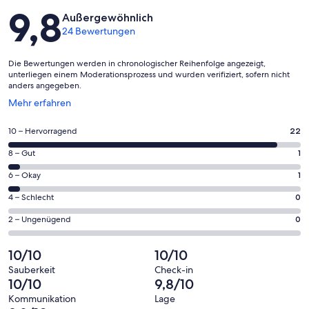
Bewertungen
9,8
Außergewöhnlich
24 Bewertungen
Die Bewertungen werden in chronologischer Reihenfolge angezeigt,
unterliegen einem Moderationsprozess und wurden verifiziert, sofern nicht
anders angegeben.
Wird
Mehr erfahren
in
einem
22
10 – Hervorragend
22
neuen
von
Fenster
1
8 – Gut
1
insgesamt
geöffnet
von
24
1
6 – Okay
1
insgesamt
Gästebewertungen
von
24
0
4 – Schlecht
0
haben
insgesamt
Gästebewertungen
von
eine
24
0
2 – Ungenügend
0
haben
insgesamt
Bewertung
Gästebewertungen
von
eine
24
von
haben
insgesamt
10/10
10/10
Bewertung
Gästebewertungen
10
eine
24
von
haben
Sauberkeit
Check-in
-
Bewertung
Gästebewertungen
10/10
9,8/10
8
eine
Hervorragend
von
haben
-
Bewertung
Kommunikation
Lage
6
eine