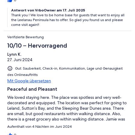
0
Antwort von VrboOwner am 17. Juli 2025
Thank you ! We love to be home base for guests that want to enjoy all
the Leelanau Peninsula has to offer. So glad you found us and please
come visit again!!
Verifizierte Bewertung
10/10 – Hervorragend
Lynn K.
27. Juni 2024
Gut: Sauberkeit, Check-in, Kommunikation, Lage und Genauigkeit
des Onlineauftritts
Mit Google übersetzen
Peaceful and Pleasant
We loved staying here. The place was spotless and very well-
decorated and equipped. The location was perfect for going to
Leland, Sutton’s Bay, and the Sleeping Bear Dunes area. There
are small, but good restaurants within walking distance. Also,
there is a great grocery also within walking distance. Jamie was
an excellent hostess making sure that we had everything. Loved
Aufenthalt von 4 Nächten im Juni 2024
it!