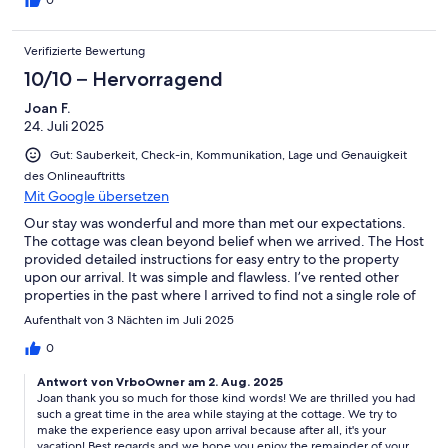
0
Verifizierte Bewertung
10/10 – Hervorragend
Joan F.
24. Juli 2025
Gut: Sauberkeit, Check-in, Kommunikation, Lage und Genauigkeit
des Onlineauftritts
Mit Google übersetzen
Our stay was wonderful and more than met our expectations.
The cottage was clean beyond belief when we arrived. The Host
provided detailed instructions for easy entry to the property
upon our arrival. It was simple and flawless. I’ve rented other
properties in the past where I arrived to find not a single role of
paper towels or toilet paper or liquid soap at the sinks. All of
Aufenthalt von 3 Nächten im Juli 2025
these things were available at this site. I had no reason to expect
a full week’s vacation to be supplied with these essentials but it
0
sure was nice that they were available upon our arrival. The
Antwort von VrboOwner am 2. Aug. 2025
location of the cottage provided walking access (within two
Joan thank you so much for those kind words! We are thrilled you had
blocks) to a grocery store (NJ’s IGA) plus two restaurants
such a great time in the area while staying at the cottage. We try to
(Fiddleheads and Dick’s Pour House). It was also within about 5
make the experience easy upon arrival because after all, it's your
miles drive time to Leland’s Fishtown or Sutton’s Bay charming
vacation! Best regards and we hope you enjoy the remainder of your