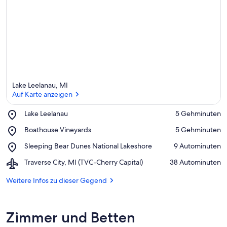
Lake Leelanau, MI
Auf Karte anzeigen
Place,
Lake Leelanau
‪5 Gehminuten‬
Lake
Auf Karte anzeigen
Place,
Boathouse Vineyards
‪5 Gehminuten‬
Leelanau
Boathouse
Place,
Sleeping Bear Dunes National Lakeshore
‪9 Autominuten‬
Vineyards
Sleeping
Airport,
Traverse City, MI (TVC-Cherry Capital)
‪38 Autominuten‬
Bear
Traverse
Dunes
City,
Weitere Infos zu dieser Gegend
National
MI
Lakeshore
(TVC-
Cherry
Zimmer und Betten
Capital)