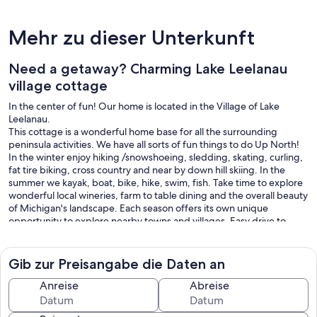
Mehr zu dieser Unterkunft
Need a getaway? Charming Lake Leelanau
village cottage
In the center of fun! Our home is located in the Village of Lake
Leelanau.
This cottage is a wonderful home base for all the surrounding
peninsula activities. We have all sorts of fun things to do Up North!
In the winter enjoy hiking /snowshoeing, sledding, skating, curling,
fat tire biking, cross country and near by down hill skiing. In the
summer we kayak, boat, bike, hike, swim, fish. Take time to explore
wonderful local wineries, farm to table dining and the overall beauty
of Michigan's landscape. Each season offers its own unique
opportunity to explore nearby towns and villages. Easy drive to
Glen Arbor, Northport, and even Traverse City. All are within 30
minutes of the cottage. Our Lake Leelanau home is walkable to a
grocery, a mercantile store, several restaurants and wineries. More
Gib zur Preisangabe die Daten an
shopping and things to see and do are a mere 10 minutes' drive to
either Suttons Bay or Leland and historic Fishtown. Local
Anreise
Abreise
destinations are endless and we love sharing where to go and what
to see if you're not sure.