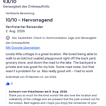
9,8/10
Gut
von
-
Bewertung
4
Genauigkeit des Onlineauftritts
Okay
von
Bewertungen
-
Verifizierte Bewertung
2
Schlecht
-
10/10 – Hervorragend
Ungenügend
Verifizierter Reisender
2. Aug. 2026
Gut: Sauberkeit, Check-in, Kommunikation, Lage und Genauigkeit
des Onlineauftritts
Mit Google übersetzen
Lovely little cottage in a great location. We loved being able to
walk to an (old but usable) playground right off the back yard,
grocery store, and down the road to the lake. The backyard is
private and was great for my kids. Some road noise, but that
wasn’t a problem for us. Also really good wifi - I had to work
remotely a couple of times and that was seamless. Overall lovely
Aufenthalt von 15 Nächten im Juli 2026
little cottage, great location, easy to get to Suttons Bay and
other beaches.
0
Antwort von VrboOwner am 5. Aug. 2026
Thank you so much for the kind words! We also love the location and
walkability of the cottage and are pleased that the park worked out for
the kiddos. Best regards and I hope you enjoy the remainder of your