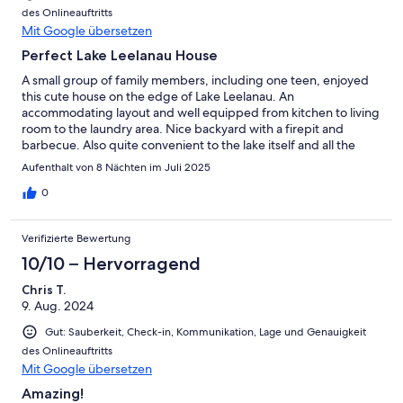
des Onlineauftritts
Mit Google übersetzen
Perfect Lake Leelanau House
A small group of family members, including one teen, enjoyed
this cute house on the edge of Lake Leelanau. An
accommodating layout and well equipped from kitchen to living
room to the laundry area. Nice backyard with a firepit and
barbecue. Also quite convenient to the lake itself and all the
little eateries that are making the town of Lake Leelanau a
Aufenthalt von 8 Nächten im Juli 2025
delightful place to hang. Loved the stay!
0
Verifizierte Bewertung
10/10 – Hervorragend
Chris T.
9. Aug. 2024
Gut: Sauberkeit, Check-in, Kommunikation, Lage und Genauigkeit
des Onlineauftritts
Mit Google übersetzen
Amazing!