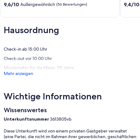
Farbe
Gehen
9.6
9.4
9,6/10
9,4/10
Außergewöhnlich
(56 Bewertungen)
Wochenend-
Sie
von
von
Specials
in
10,
10,
Cedar
die
Außergewöhnlich,
Außerge
Stadt
(56
(59
Hausordnung
Suttons
Bewertungen)
Bewert
Bay
Check-in ab 15:00 Uhr
Check-out vor 10:00 Uhr
Mindestalter für die Miete: 25 Jahre
Mehr anzeigen
Wichtige Informationen
Wissenswertes
Unterkunftsnummer
3613805vb
Diese Unterkunft wird von einem privaten Gastgeber verwaltet
(eine Partei, die nicht im Rahmen ihrer gewerblichen, geschäftlichen