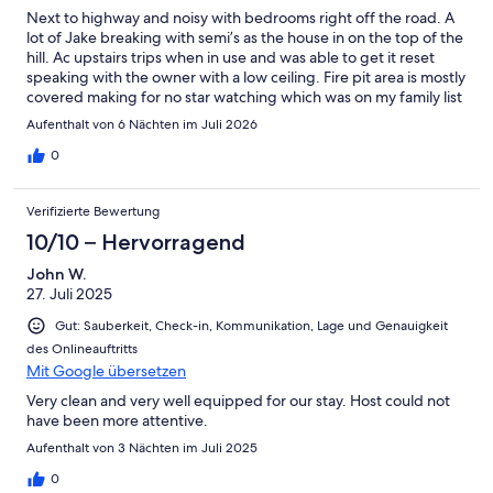
Next to highway and noisy with bedrooms right off the road. A
lot of Jake breaking with semi’s as the house in on the top of the
hill. Ac upstairs trips when in use and was able to get it reset
speaking with the owner with a low ceiling. Fire pit area is mostly
covered making for no star watching which was on my family list
to do with local street lighting also not helpful. Tv was super
Aufenthalt von 6 Nächten im Juli 2026
slow for movies. I also had to politely ask not to conduct
gardening on the property while we were there. Could use a
0
little more privacy. Did not use front porch as it is right off of
road.
Verifizierte Bewertung
10/10 – Hervorragend
John W.
27. Juli 2025
Gut: Sauberkeit, Check-in, Kommunikation, Lage und Genauigkeit
des Onlineauftritts
Mit Google übersetzen
Very clean and very well equipped for our stay. Host could not
have been more attentive.
Aufenthalt von 3 Nächten im Juli 2025
0