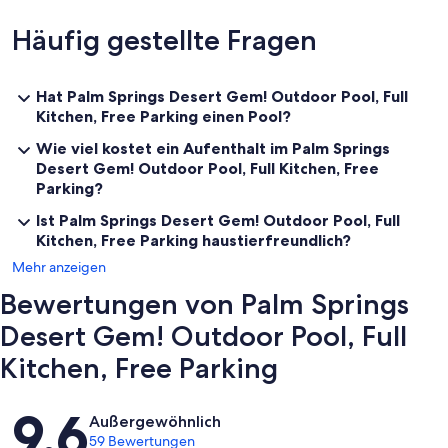
deposit, returned after check-out if no damages occur.
Häufig gestellte Fragen
✦ A mandatory resort fee of $28.63 per night will be collected upon
check-in, not included in the daily rate.
✦ Pets are not allowed.
Hat Palm Springs Desert Gem! Outdoor Pool, Full
Kitchen, Free Parking einen Pool?
✦ We use multi-unit listings, so rooms are similar but may have small
differences.
Wie viel kostet ein Aufenthalt im Palm Springs
Desert Gem! Outdoor Pool, Full Kitchen, Free
✦ A government-issued ID and matching credit card are required at
Parking?
check-in for incidental hold.
✦ Front desk is open 8am–10pm; check-in starts at 4pm.
Ist Palm Springs Desert Gem! Outdoor Pool, Full
✦ Bedroom includes 1 queen/2 singles.
Kitchen, Free Parking haustierfreundlich?
✦ If arriving after hours, call hotel directly the day-of arrival
Mehr anzeigen
Bewertungen von Palm Springs
Desert Gem! Outdoor Pool, Full
Kitchen, Free Parking
Bewertungen
9,6
Außergewöhnlich
59 Bewertungen