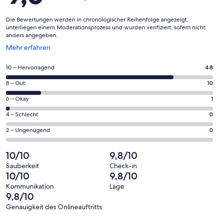
Die Bewertungen werden in chronologischer Reihenfolge angezeigt,
unterliegen einem Moderationsprozess und wurden verifiziert, sofern nicht
anders angegeben.
Wird
Mehr erfahren
in
einem
48
10 – Hervorragend
48
neuen
von
Fenster
10
8 – Gut
10
insgesamt
geöffnet
von
59
1
6 – Okay
1
insgesamt
Gästebewertungen
von
59
0
4 – Schlecht
0
haben
insgesamt
Gästebewertungen
von
eine
59
0
2 – Ungenügend
0
haben
insgesamt
Bewertung
Gästebewertungen
von
eine
59
von
haben
insgesamt
10/10
9,8/10
Bewertung
Gästebewertungen
10
eine
59
von
haben
Sauberkeit
Check-in
-
Bewertung
Gästebewertungen
10/10
9,8/10
8
eine
Hervorragend
von
haben
-
Bewertung
Kommunikation
Lage
6
eine
9,8/10
Gut
von
-
Bewertung
4
Genauigkeit des Onlineauftritts
Okay
von
Bewertungen
-