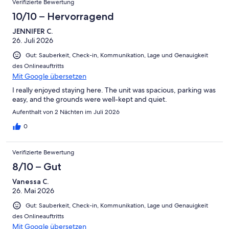
Verifizierte Bewertung
2
Schlecht
-
10/10 – Hervorragend
Ungenügend
JENNIFER C.
26. Juli 2026
Gut: Sauberkeit, Check-in, Kommunikation, Lage und Genauigkeit
des Onlineauftritts
Mit Google übersetzen
I really enjoyed staying here. The unit was spacious, parking was
easy, and the grounds were well-kept and quiet.
Aufenthalt von 2 Nächten im Juli 2026
0
Verifizierte Bewertung
8/10 – Gut
Vanessa C.
26. Mai 2026
Gut: Sauberkeit, Check-in, Kommunikation, Lage und Genauigkeit
des Onlineauftritts
Mit Google übersetzen