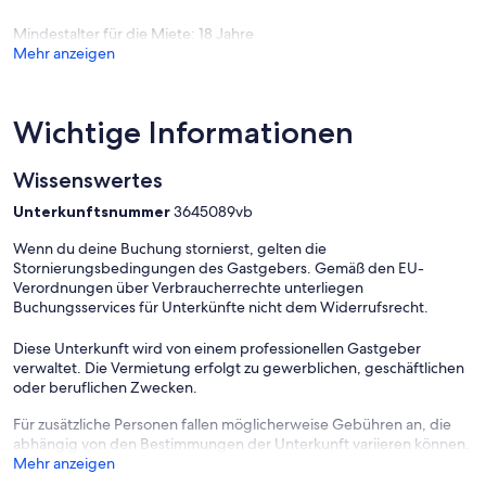
for entry.
Mindestalter für die Miete: 18 Jahre
———————————————
Mehr anzeigen
Guest Access:
During your stay, you will have access to the property and amenities
according to the following schedule:
Wichtige Informationen
✦ Check-in is available from 04:00 pm.
Wissenswertes
✦ Fitness center is available.
Unterkunftsnummer
3645089vb
✦ Outdoor shared pool is available, opened from 8:00AM to
Wenn du deine Buchung stornierst, gelten die
10:00PM.
Stornierungsbedingungen des Gastgebers. Gemäß den EU-
Additional features:
Verordnungen über Verbraucherrechte unterliegen
• Heated pool
Buchungsservices für Unterkünfte nicht dem Widerrufsrecht.
✦ Free parking lot – 1 space(s).
Diese Unterkunft wird von einem professionellen Gastgeber
verwaltet. Die Vermietung erfolgt zu gewerblichen, geschäftlichen
———————————————
oder beruflichen Zwecken.
Other Things to Note:
Für zusätzliche Personen fallen möglicherweise Gebühren an, die
There are several additional things to note:
abhängig von den Bestimmungen der Unterkunft variieren können.
Mehr anzeigen
✦ A credit/debit card is required at check-in for a $150 refundable