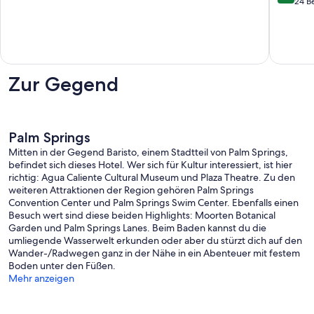
10,
von
24 B
Tuscany
Springs
Sehr
10,
Warm
gut,
Wunder
Sands
32
24
Bewertungen
Bewert
Zur Gegend
Palm Springs
Mitten in der Gegend Baristo, einem Stadtteil von Palm Springs,
befindet sich dieses Hotel. Wer sich für Kultur interessiert, ist hier
richtig: Agua Caliente Cultural Museum und Plaza Theatre. Zu den
weiteren Attraktionen der Region gehören Palm Springs
Convention Center und Palm Springs Swim Center. Ebenfalls einen
Besuch wert sind diese beiden Highlights: Moorten Botanical
Garden und Palm Springs Lanes. Beim Baden kannst du die
umliegende Wasserwelt erkunden oder aber du stürzt dich auf den
Wander-/Radwegen ganz in der Nähe in ein Abenteuer mit festem
Boden unter den Füßen.
Mehr anzeigen