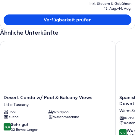
aktuelle
inkl. Steuern & Gebühren
Preis
13. Aug.–14. Aug.
beträgt
155 €.
Verfügbarkeit prüfen
Ähnliche Unterkünfte
Desert Condo w/ Pool & Balcony Views
Spanish-
Desert
Spanish
Desert Condo w/ Pool & Balcony Views
Spanis
Condo
Style
Downto
Little Tuscany
w/
2-
Warm S
Pool
Whirlpool
Pool
bedroo
Küche
Waschmaschine
&
house
Küche
Koste
Balcony
near
8.0
Sehr gut
8,0
Views
Downto
von
32 Bewertungen
9.2
Wun
9,2
Little
Palm