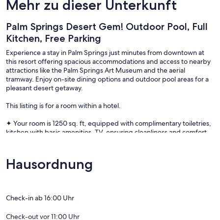
Mehr zu dieser Unterkunft
Palm Springs Desert Gem! Outdoor Pool, Full
Kitchen, Free Parking
Experience a stay in Palm Springs just minutes from downtown at
this resort offering spacious accommodations and access to nearby
attractions like the Palm Springs Art Museum and the aerial
tramway. Enjoy on-site dining options and outdoor pool areas for a
pleasant desert getaway.
This listing is for a room within a hotel.
✦ Your room is 1250 sq. ft, equipped with complimentary toiletries,
kitchen with basic amenities, TV, ensuring cleanliness and comfort
throughout your stay.
✦ Cleaning services availability and frequency vary by stay
Hausordnung
There are a few additional details to know before you book:
✦ The minimum age required for check-in is 18 years old.
Check-in ab 16:00 Uhr
✦ Please ensure you have a valid ID for check-in, as it is mandatory
Check-out vor 11:00 Uhr