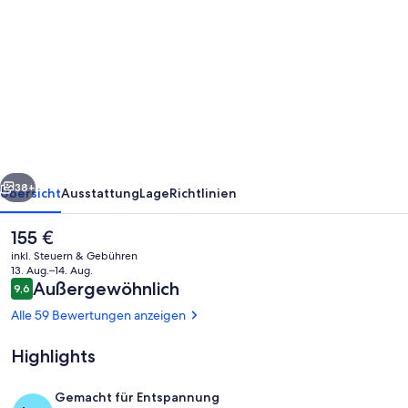
von
Palm
Springs
Desert
Gem!
Outdoor
Pool,
rück
Weiter
Full
38+
Übersicht
Ausstattung
Lage
Richtlinien
Kitchen,
Der
155 €
Free
aktuelle
inkl. Steuern & Gebühren
Parking
Preis
13. Aug.–14. Aug.
beträgt
Bewertungen
Außergewöhnlich
9,6
9,6 von 10.
155 €.
Alle 59 Bewertungen anzeigen
Highlights
Unterkunftsgelände
Gemacht für Entspannung