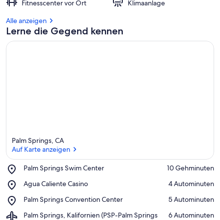
Fitnesscenter vor Ort
Klimaanlage
Alle anzeigen
Lerne die Gegend kennen
Palm Springs, CA
Auf Karte anzeigen
Place,
Palm Springs Swim Center
‪10 Gehminuten‬
Palm
Auf Karte anzeigen
Place,
Agua Caliente Casino
‪4 Autominuten‬
Springs
Agua
Swim
Place,
Palm Springs Convention Center
‪5 Autominuten‬
Caliente
Center
Palm
Casino
Airport,
Palm Springs, Kalifornien (PSP-Palm Springs
‪6 Autominuten‬
Springs