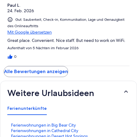
Paul L.
24. Feb. 2026
Gut: Sauberkeit, Check-in, Kommunikation, Lage und Genauigkeit
des Onlineauftritts
Mit Google übersetzen
Great place. Convenient. Nice staff. But need to work on WiFi.
Aufenthalt von 5 Nächten im Februar 2026
0
Alle Bewertungen anzeigen
Weitere Urlaubsideen
Ferienunterkünfte
L
Ferienwohnungen in Big Bear City
i
L
Ferienwohnungen in Cathedral City
n
i
L
Ferienwohnungen in Desert Hot Springs