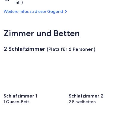
Palm
Intl.)
Convention
Springs,
Center
Weitere Infos zu dieser Gegend
Kalifornien
(PSP-
Palm
Springs
Zimmer und Betten
Intl.)
2 Schlafzimmer
(Platz für 6 Personen)
Schlafzimmer 1
Schlafzimmer 2
1 Queen-Bett
2 Einzelbetten