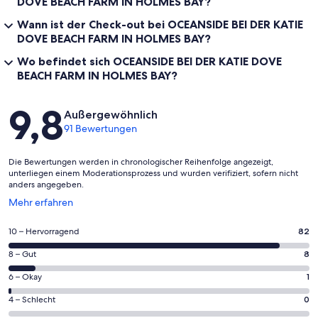
DOVE BEACH FARM IN HOLMES BAY?
Wann ist der Check-out bei OCEANSIDE BEI DER KATIE
DOVE BEACH FARM IN HOLMES BAY?
Wo befindet sich OCEANSIDE BEI DER KATIE DOVE
BEACH FARM IN HOLMES BAY?
Bewertungen
9,8
Außergewöhnlich
91 Bewertungen
Die Bewertungen werden in chronologischer Reihenfolge angezeigt,
unterliegen einem Moderationsprozess und wurden verifiziert, sofern nicht
anders angegeben.
Wird
Mehr erfahren
in
einem
82
10 – Hervorragend
82
neuen
von
Fenster
8
8 – Gut
8
insgesamt
geöffnet
von
91
1
6 – Okay
1
insgesamt
Gästebewertungen
von
91
0
4 – Schlecht
0
haben
insgesamt
Gästebewertungen
von