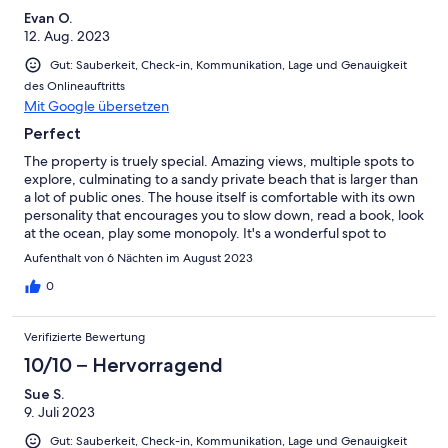
Evan O.
12. Aug. 2023
Gut: Sauberkeit, Check-in, Kommunikation, Lage und Genauigkeit
des Onlineauftritts
Mit Google übersetzen
Perfect
The property is truely special. Amazing views, multiple spots to
explore, culminating to a sandy private beach that is larger than
a lot of public ones. The house itself is comfortable with its own
personality that encourages you to slow down, read a book, look
at the ocean, play some monopoly. It's a wonderful spot to
spend time.
Aufenthalt von 6 Nächten im August 2023
0
Verifizierte Bewertung
10/10 – Hervorragend
Sue S.
9. Juli 2023
Gut: Sauberkeit, Check-in, Kommunikation, Lage und Genauigkeit