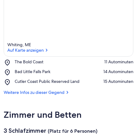
Whiting, ME
Auf Karte anzeigen
Place,
The Bold Coast
‪11 Autominuten‬
The
Auf Karte anzeigen
Place,
Bad Little Falls Park
‪14 Autominuten‬
Bold
Bad
Coast
Place,
Cutler Coast Public Reserved Land
‪15 Autominuten‬
Little
Cutler
Falls
Coast
Weitere Infos zu dieser Gegend
Park
Public
Reserved
Land
Zimmer und Betten
3 Schlafzimmer
(Platz für 6 Personen)