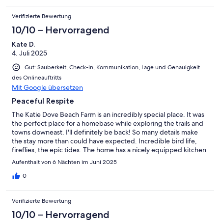
Verifizierte Bewertung
10/10 – Hervorragend
Kate D.
4. Juli 2025
Gut: Sauberkeit, Check-in, Kommunikation, Lage und Genauigkeit
des Onlineauftritts
Mit Google übersetzen
Peaceful Respite
The Katie Dove Beach Farm is an incredibly special place. It was
the perfect place for a homebase while exploring the trails and
towns downeast. I'll definitely be back! So many details make
the stay more than could have expected. Incredible bird life,
fireflies, the epic tides. The home has a nicely equipped kitchen
and the view from the porch and deck are so lovely. Thank you
Aufenthalt von 6 Nächten im Juni 2025
Peter and Cindy!
0
Verifizierte Bewertung
10/10 – Hervorragend