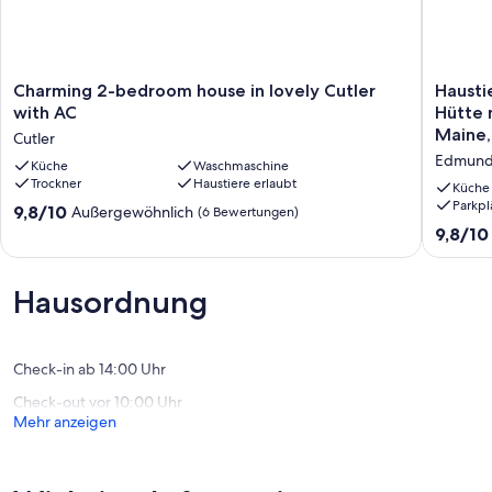
Charming
Haustier
Charming 2-bedroom house in lovely Cutler
Hausti
2-
Vollstän
with AC
Hütte 
bedroom
ausgerü
Maine,
Cutler
house
Hütte
Edmund
in
Küche
Waschmaschine
mit
Trockner
Haustiere erlaubt
lovely
Blick
Küche
Cutler
auf
Parkpl
9.8
9,8/10
Außergewöhnlich
(6 Bewertungen)
with
das
von
9.8
9,8/10
AC
Wasser
10,
von
Cutler
in
Außergewöhnlich,
10,
Downea
(6
Außerge
Hausordnung
Maine,
Bewertungen)
(20
Schlafm
Bewert
für
4
Check-in ab 14:00 Uhr
Edmund
Check-out vor 10:00 Uhr
Townshi
Mehr anzeigen