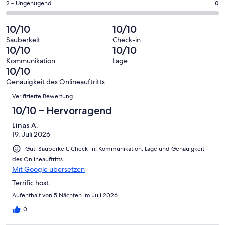
eine
91
0
2 – Ungenügend
0
haben
insgesamt
Bewertung
Gästebewertungen
von
eine
91
von
haben
insgesamt
10/10
10/10
Bewertung
Gästebewertungen
10
eine
91
von
haben
Sauberkeit
Check-in
-
Bewertung
Gästebewertungen
10/10
10/10
8
eine
Hervorragend
von
haben
-
Bewertung
Kommunikation
Lage
6
eine
10/10
Gut
von
-
Bewertung
4
Genauigkeit des Onlineauftritts
Okay
von
Bewertungen
-
Verifizierte Bewertung
2
Schlecht
-
10/10 – Hervorragend
Ungenügend
Linas A.
19. Juli 2026
Gut: Sauberkeit, Check-in, Kommunikation, Lage und Genauigkeit
des Onlineauftritts
Mit Google übersetzen
Terrific host.
Aufenthalt von 5 Nächten im Juli 2026
0