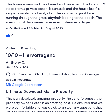
This house is very well maintained and furnished! The location, 2
steps from a private beach, is fantastic and the house itself is
very enjoyable for a family of 6. The kids had a great time
running through the grass labyrinth leading to the beach. The
area is full of discoveries : sceneries, fishermen villages,
delicacies, beaches, crafts, seafood, blueberries, etc. The
Aufenthalt von 7 Nächten im August 2023
owners are very nice and responsive. We had a great time!
0
Verifizierte Bewertung
10/10 – Hervorragend
Anthony C.
30. Sep. 2023
Gut: Sauberkeit, Check-in, Kommunikation, Lage und Genauigkeit
des Onlineauftritts
Mit Google übersetzen
Ultimate Downeast Maine Property
This is an absolutely amazing property. First and foremost, the
property owner, Peter, is an amazing host. He ensured that we
were comfortable and was quick to answer any questions that
we had and make suggestions. Second, the location is perfect.