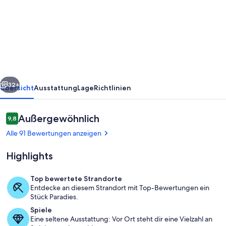
BEI
DER
KATIE
DOVE
BEACH
rück
Weiter
FARM
32+
Übersicht
Ausstattung
Lage
Richtlinien
IN
HOLMES
Bewertungen
Außergewöhnlich
9,8
9,8 von 10.
BAY
Alle 91 Bewertungen anzeigen
Highlights
Top bewertete Strandorte
Entdecke an diesem Strandort mit Top-Bewertungen ein
Terrasse/Patio
Stück Paradies.
Spiele
Eine seltene Ausstattung: Vor Ort steht dir eine Vielzahl an