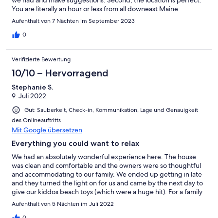
You are literally an hour or less from all downeast Maine
attractions. Third, the rental is immaculate and and well cared
Aufenthalt von 7 Nächten im September 2023
for. You will be comfortable after a long day of exploring. To
sum it all up, this place is absolutely perfect if you are wanting to
0
unplug and explore downeast Maine.
Verifizierte Bewertung
10/10 – Hervorragend
Stephanie S.
9. Juli 2022
Gut: Sauberkeit, Check-in, Kommunikation, Lage und Genauigkeit
des Onlineauftritts
Mit Google übersetzen
Everything you could want to relax
We had an absolutely wonderful experience here. The house
was clean and comfortable and the owners were so thoughtful
and accommodating to our family. We ended up getting in late
and they turned the light on for us and came by the next day to
give our kiddos beach toys (which were a huge hit). For a family
to vacation, it can sometimes be a bit stressful, but I was happy
Aufenthalt von 5 Nächten im Juli 2022
to let the kids run around outside and just chill the rest of the
time at the house and down by the beach. We commented as
0