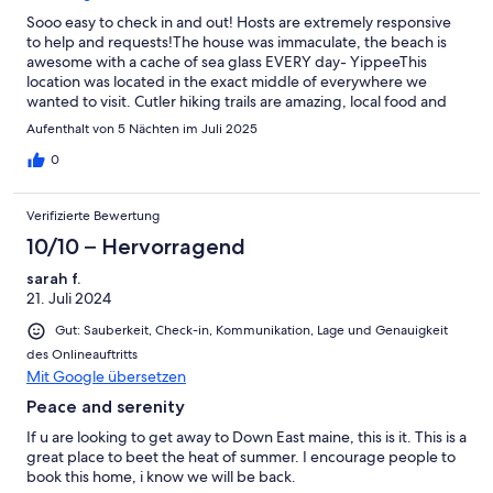
Sooo easy to check in and out! Hosts are extremely responsive
to help and requests!The house was immaculate, the beach is
awesome with a cache of sea glass EVERY day- YippeeThis
location was located in the exact middle of everywhere we
wanted to visit. Cutler hiking trails are amazing, local food and
grocery stores close by. Jasper beach, Rogue Bluffs, etc.Stay-
Aufenthalt von 5 Nächten im Juli 2025
you wont be disappointed...
0
Verifizierte Bewertung
10/10 – Hervorragend
sarah f.
21. Juli 2024
Gut: Sauberkeit, Check-in, Kommunikation, Lage und Genauigkeit
des Onlineauftritts
Mit Google übersetzen
Peace and serenity
If u are looking to get away to Down East maine, this is it. This is a
great place to beet the heat of summer. I encourage people to
book this home, i know we will be back.