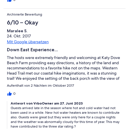
we left that it didn’t even feel like we needed a vacation from
our vacation.
Archivierte Bewertung
6/10 – Okay
Maralee S.
24. Okt. 2017
Mit Google übersetzen
Down East Experience...
The hosts were extremely friendly and welcoming at Katy Dove
Beach Farm providing easy directions, a history of the land and
recommendations to a favorite hike not on the maps. Western
Head Trail met our coastal hike imaginations, it was a stunning
trail! We enjoyed the setting of the back porch with the view of
the bay and found some comfort in this older farm. I’m certain
Aufenthalt von 2 Nächten im Oktober 2017
Peter will have resolved the smell issue of water for his next
arrival. Thank you for our down east experience Peter and
0
Cindy.
Antwort von VrboOwner am 27. Juni 2023
Guests arrived late in the season where hot and cold water had not
been used in a while. New hot water heaters are known to contribute
also. Guests were great but they were only here for a couple nights
and the weather was abnormally cloudy for this time of year. This may
have contributed to the three star rating.?