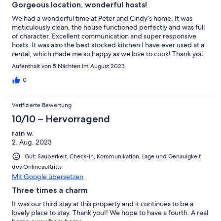
Gorgeous location, wonderful hosts!
We had a wonderful time at Peter and Cindy’s home. It was
meticulously clean, the house functioned perfectly and was full
of character. Excellent communication and super responsive
hosts. It was also the best stocked kitchen I have ever used at a
rental, which made me so happy as we love to cook! Thank you
for a beautiful stay for our family!
Aufenthalt von 5 Nächten im August 2023
0
Verifizierte Bewertung
10/10 – Hervorragend
rain w.
2. Aug. 2023
Gut: Sauberkeit, Check-in, Kommunikation, Lage und Genauigkeit
des Onlineauftritts
Mit Google übersetzen
Three times a charm
It was our third stay at this property and it continues to be a
lovely place to stay. Thank you!! We hope to have a fourth. A real