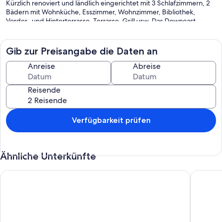
Kürzlich renoviert und ländlich eingerichtet mit 3 Schlafzimmern, 2
Bädern mit Wohnküche, Esszimmer, Wohnzimmer, Bibliothek,
Vorder- und Hinterterrasse, Terrasse, Grill usw. Das Downeast-
Gebiet ist spektakulär mit zahlreichen kühnen Küstenwanderungen,
Kajakfahren, Golfplätzen, Restaurants, Bootfahren, Angeln,
Campobello-Insel, Walbeobachtung, Acadia, Bar Harbor usw., die
Gib zur Preisangabe die Daten an
alle bequem zu erreichen sind.
Anreise
Abreise
Reisende
Verfügbarkeit prüfen
Ähnliche Unterkünfte
Charming 2-bedroom house in lovely Cutler with AC
Haustier