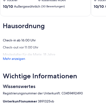
Trockner
Kostenloses WLAN
Trockn
Private
von
&
Lenox,
10.0
10.0
10/10
10/10
Außergewöhnlich
(30 Bewertungen)
Minutes
Stockbr
von
von
to
und
10,
10,
Lenox
Tanglew
Außergewöhnlich,
Außerge
Lee
Lee
(30
(99
Hausordnung
Bewertungen)
Bewert
Check-in ab 16:00 Uhr
Check-out vor 11:00 Uhr
Mindestalter für die Miete: 18 Jahre
Mehr anzeigen
Wichtige Informationen
Wissenswertes
Registrierungsnummer der Unterkunft: C0459492490
Unterkunftsnummer
3891325vb