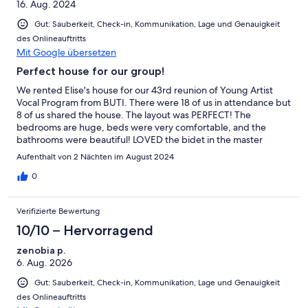
16. Aug. 2024
hope for in a VRBO rental. We were lucky to find it and hope to
come back again !
Gut: Sauberkeit, Check-in, Kommunikation, Lage und Genauigkeit
des Onlineauftritts
Mit Google übersetzen
Perfect house for our group!
We rented Elise's house for our 43rd reunion of Young Artist
Vocal Program from BUTI. There were 18 of us in attendance but
8 of us shared the house. The layout was PERFECT! The
bedrooms are huge, beds were very comfortable, and the
bathrooms were beautiful! LOVED the bidet in the master
bathroom! The layout of the house allowed us to not have to be
Aufenthalt von 2 Nächten im August 2024
so quiet. Lots of great comfortable furniture and a huge kitchen
and dining room area for our group. We sat out back our last
0
night in the very comfortable patio furniture and had such a
relaxing evening telling stories and reminiscing. Elise answered
Verifizierte Bewertung
all of my questions and was very kind in her communication. We
definitely will be back, hopefully in 2 years for our 45th reunion.
10/10 – Hervorragend
Only suggestion is that more towels be provided. In addition to
zenobia p.
a bath and face towel for each person, some towels in the
6. Aug. 2026
bathrooms would have been helpful and some extra pillows for
comfort. The air conditioning cooled really well and having the
Gut: Sauberkeit, Check-in, Kommunikation, Lage und Genauigkeit
fans was very helpful. Great internet too! Thank you Elise for a
des Onlineauftritts
wonderful weekend, and thank you for the early checkin. It