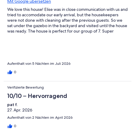
Mit Google übersetzen
really helped since some of us had been traveling early that
morning.
We love this house! Elise was in close communication with us and
tried to accomodate our early arrival, but the housekeepers
were not done with cleaning after the previous guests. So we
sat under the gazebo in the backyard and visited until the house
was ready. The house is perfect for our group of 7. Super
comfortable beds with fluffy pillows and high quality
sheets/pillow cases, fully stocked kitchen, lovely sun room to
gather, and relaxing jacuzzi tub and bidet toilet in the master
bathroom! There were a few items in the house that needed
repairing and Elise was quick to arrange to have everything
fixed for us. The house is fit with 5 thermostats which allows us
Aufenthalt von 5 Nächten im Juli 2026
to personally set the temperatures to our liking. The acoustics of
0
the house are also very well done - our voices did not carry
throughout the house so that when some woke up or went to
sleep earlier, it was relatively quiet still. Definitely planning on
Verifizierte Bewertung
staying again! Thank you Elise!
10/10 – Hervorragend
pat f.
27. Apr. 2026
Aufenthalt von 2 Nächten im April 2026
0