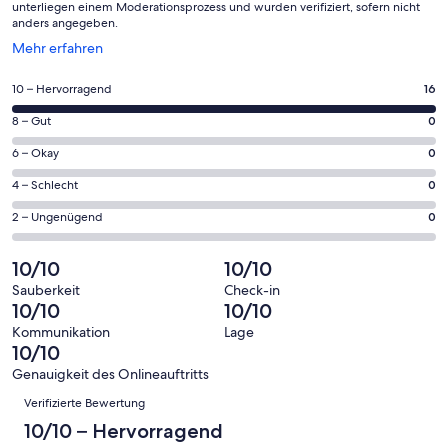
unterliegen einem Moderationsprozess und wurden verifiziert, sofern nicht
anders angegeben.
Wird
Mehr erfahren
in
einem
16
10 – Hervorragend
16
neuen
von
Fenster
0
8 – Gut
0
insgesamt
geöffnet
von
16
0
6 – Okay
0
insgesamt
Gästebewertungen
von
16
0
4 – Schlecht
0
haben
insgesamt
Gästebewertungen
von
eine
16
0
2 – Ungenügend
0
haben
insgesamt
Bewertung
Gästebewertungen
von
eine
16
von
haben
insgesamt
10/10
10/10
Bewertung
Gästebewertungen
10
eine
16
von
haben
Sauberkeit
Check-in
-
Bewertung
Gästebewertungen
10/10
10/10
8
eine
Hervorragend
von
haben
-
Bewertung
Kommunikation
Lage
6
eine
10/10
Gut
von
-
Bewertung
4
Genauigkeit des Onlineauftritts
Okay
von
Bewertungen
-
Verifizierte Bewertung
2
Schlecht
-
10/10 – Hervorragend