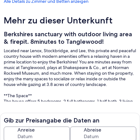
Alle Details zu Zimmer und Betten anzeigen
Mehr zu dieser Unterkunft
Berkshires sanctuary with outdoor living area
& firepit. 8minutes to Tanglewood!
Located near Lenox, Stockbridge, and Lee, this private and peaceful
country house with modern amenities offers a relaxing haven in a
prime location to enjoy the Berkshires! You are minutes away from
music at Tanglewood, plays at Shakespeare & Co., art at Norman
Rockwell Museum, and much more. When staying on the property,
enjoy the many spaces to socialize or relax inside or outside the
house while gazing at 3.8 acres of country landscape.
**The Space**
The house offers 5 bedrooms, 2 full bathrooms, 1 half bath, 3 living
spaces, a kitchen and a dining room. The open plan kitchen is fully
stocked and organized to whip up an amazing meal while keeping
the conversation going. The dining room has a large 10-person
Gib zur Preisangabe die Daten an
dining table. The bedrooms are located on either side of the
common areas offering tranquil spaces to relax, work, or sleep. The
Anreise
Abreise
entertainment room offers a 65” flatscreen TV to stream your