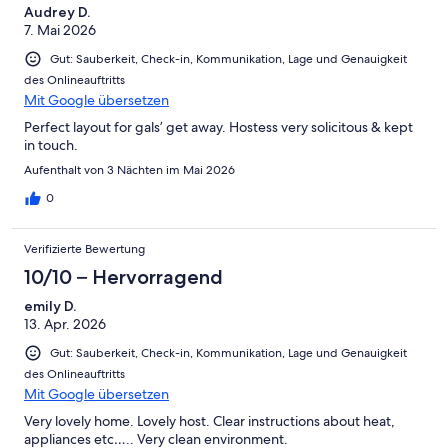
Ungenügend
Audrey D.
7. Mai 2026
Gut: Sauberkeit, Check-in, Kommunikation, Lage und Genauigkeit
des Onlineauftritts
Mit Google übersetzen
Perfect layout for gals’ get away. Hostess very solicitous & kept
in touch.
Aufenthalt von 3 Nächten im Mai 2026
0
Verifizierte Bewertung
10/10 – Hervorragend
emily D.
13. Apr. 2026
Gut: Sauberkeit, Check-in, Kommunikation, Lage und Genauigkeit
des Onlineauftritts
Mit Google übersetzen
Very lovely home. Lovely host. Clear instructions about heat,
appliances etc….. Very clean environment.