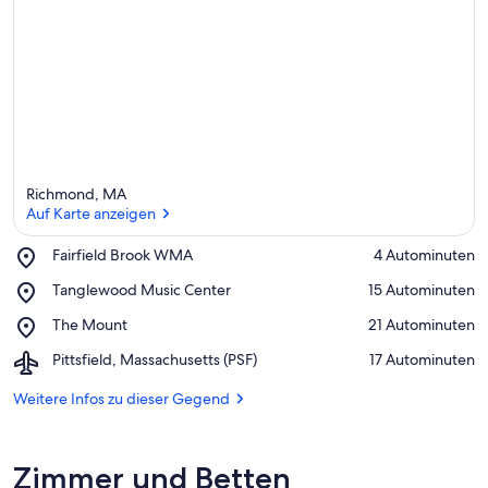
Richmond, MA
Auf Karte anzeigen
Place,
Fairfield Brook WMA
‪4 Autominuten‬
Fairfield
Auf Karte anzeigen
Place,
Tanglewood Music Center
‪15 Autominuten‬
Brook
Tanglewood
WMA
Place,
The Mount
‪21 Autominuten‬
Music
The
Center
Airport,
Pittsfield, Massachusetts (PSF)
‪17 Autominuten‬
Mount
Pittsfield,
Massachusetts
Weitere Infos zu dieser Gegend
(PSF)
Zimmer und Betten