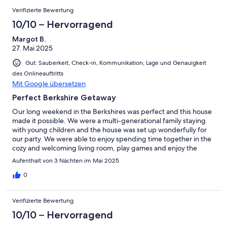
Verifizierte Bewertung
10/10 – Hervorragend
Margot B.
27. Mai 2025
Gut: Sauberkeit, Check-in, Kommunikation, Lage und Genauigkeit
des Onlineauftritts
Mit Google übersetzen
Perfect Berkshire Getaway
Our long weekend in the Berkshires was perfect and this house
made it possible. We were a multi-generational family staying
with young children and the house was set up wonderfully for
our party. We were able to enjoy spending time together in the
cozy and welcoming living room, play games and enjoy the
spectacular grounds. My two daughters were in love with the
Aufenthalt von 3 Nächten im Mai 2025
backyard and we had so much fun exploring and sitting around
the fire. The kitchen was well equipped to cook in and the
0
rooms were comfortable and well laid out. The location was
fantastic just 10 minutes away from Lenox and 15-20 minutes
Verifizierte Bewertung
away from Great Barrington allowing us to pop out throughout
the day to wander in the lovely towns or go out for dinner as a
10/10 – Hervorragend
family. We loved our stay so much we are already planning