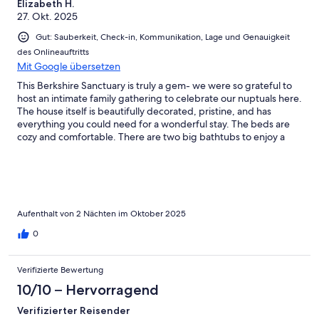
Elizabeth H.
another and would definitely rent this house with both family or
27. Okt. 2025
friends. Thank you again for such a fantastic and comfortable
home we could not have been happier.
Gut: Sauberkeit, Check-in, Kommunikation, Lage und Genauigkeit
des Onlineauftritts
Mit Google übersetzen
This Berkshire Sanctuary is truly a gem- we were so grateful to
host an intimate family gathering to celebrate our nuptuals here.
The house itself is beautifully decorated, pristine, and has
everything you could need for a wonderful stay. The beds are
cozy and comfortable. There are two big bathtubs to enjoy a
relaxing soak ! The kitchen is extremely well stocked with
excellent appliances, cookware, dishware and spices; my family
was able to cook 3 big meals during our stay here. My favorite
feature of the property is the gorgeous backyard with total
privacy and stunning views. We had our marriage ceremony
under the lovely trellis in the backyard. There is also a great
Aufenthalt von 2 Nächten im Oktober 2025
variety of patio furniture to enjoy as well as a big fire pit ! If I
0
could give this location more than 5 stars, I would. The
communication with the host was easeful with clear instructions
and she was available for any questions we had. She made the
Verifizierte Bewertung
entire experience as stress-free as possible for us. The location
10/10 – Hervorragend
in Richmond MA is a quick drive away to many beautiful spots.
Definitely consider booking your stay here for a romantic
Verifizierter Reisender
getaway or for a family gathering. It has everything you could