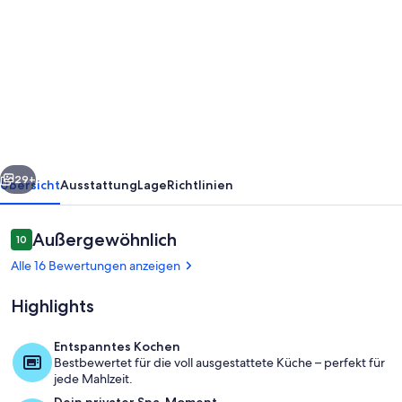
von
Berkshires
sanctuary
with
outdoor
living
area
rück
Weiter
&
29+
Übersicht
Ausstattung
Lage
Richtlinien
firepit.
8minutes
Bewertungen
Außergewöhnlich
10
10 von 10.
to
Alle 16 Bewertungen anzeigen
Tanglewood!
Highlights
Entspanntes Kochen
Bestbewertet für die voll ausgestattete Küche – perfekt für
Wohnbereich
jede Mahlzeit.