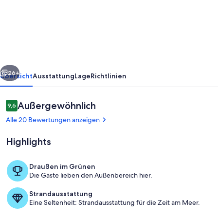
Zimmer-
Luxus-
Villa
direkt
am
rück
Weiter
See
26+
Übersicht
Ausstattung
Lage
Richtlinien
Balaton.
Private
Bewertungen
Außergewöhnlich
9,6
9,6 von 10.
Beach!
Alle 20 Bewertungen anzeigen
Highlights
Draußen im Grünen
Die Gäste lieben den Außenbereich hier.
Terrasse/Patio
Strandausstattung
Eine Seltenheit: Strandausstattung für die Zeit am Meer.