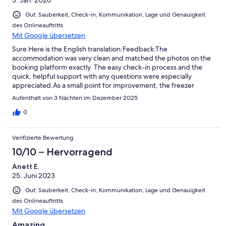
Gut: Sauberkeit, Check-in, Kommunikation, Lage und Genauigkeit
des Onlineauftritts
Mit Google übersetzen
Sure Here is the English translation:Feedback:The
accommodation was very clean and matched the photos on the
booking platform exactly. The easy check-in process and the
quick, helpful support with any questions were especially
appreciated.As a small point for improvement, the freezer
should be defrosted and the dishwasher needs descaling.
Aufenthalt von 3 Nächten im Dezember 2025
Overall, the stay was very pleasant.
0
Verifizierte Bewertung
10/10 – Hervorragend
Anett E.
25. Juni 2023
Gut: Sauberkeit, Check-in, Kommunikation, Lage und Genauigkeit
des Onlineauftritts
Mit Google übersetzen
Amazing