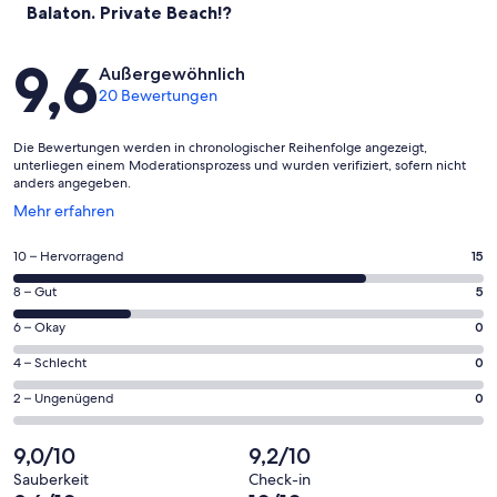
Balaton. Private Beach!?
Bewertungen
9,6
Außergewöhnlich
20 Bewertungen
Die Bewertungen werden in chronologischer Reihenfolge angezeigt,
unterliegen einem Moderationsprozess und wurden verifiziert, sofern nicht
anders angegeben.
Wird
Mehr erfahren
in
einem
15
10 – Hervorragend
15
neuen
von
Fenster
5
8 – Gut
5
insgesamt
geöffnet
von
20
0
6 – Okay
0
insgesamt
Gästebewertungen
von
20
0
4 – Schlecht
0
haben
insgesamt
Gästebewertungen
von
eine
20
0
2 – Ungenügend
0
haben
insgesamt
Bewertung
Gästebewertungen
von
eine
20
von
haben
insgesamt
9,0/10
9,2/10
Bewertung
Gästebewertungen
10
eine
20
von
haben
Sauberkeit
Check-in
-
Bewertung
Gästebewertungen