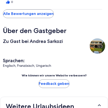
this restaurant should receive a well-deserved Michelin star. We
0
will definitely be coming back for our birthday!
Alle Bewertungen anzeigen
Über den Gastgeber
Zu Gast bei Andrea Sarkozi
Sprachen:
Englisch, Französisch, Ungarisch
Wie können wir unsere Website verbessern?
Feedback geben
Weitere Urlaubsideen