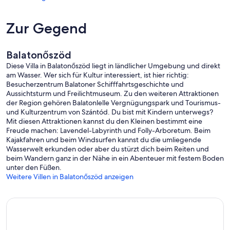
Draußen
Zur Gegend
• 700 m2 privater Garten am See, mit Rasen bedeckt
• 20 Meter langer privater Anlegesteg, der auf einem 4x4m großen
Sonnendeck endet und zum See führt.
Balatonőszöd
Der Wasserstand ist 50 cm nahe am Ufer und wird allmählich tiefer.
• Außenterrasse mit elektrischer Markise
Diese Villa in Balatonőszöd liegt in ländlicher Umgebung und direkt
• Zweiter Esstisch für bis zu 10 Personen
am Wasser. Wer sich für Kultur interessiert, ist hier richtig:
• Elektrischer Grill und offener Kamin im Garten
Besucherzentrum Balatoner Schifffahrtsgeschichte und
• Tischtennis und Tischfußball
Aussichtsturm und Freilichtmuseum. Zu den weiteren Attraktionen
• Sandkasten für Kinder
der Region gehören Balatonlelle Vergnügungspark und Tourismus-
• Fahrräder
und Kulturzentrum von Szántód. Du bist mit Kindern unterwegs?
• Kajak (3 Personen)
Mit diesen Attraktionen kannst du den Kleinen bestimmt eine
Freude machen: Lavendel-Labyrinth und Folly-Arboretum. Beim
Da sich das Haus in einem Wohngebiet befindet, akzeptieren wir
Kajakfahren und beim Windsurfen kannst du die umliegende
keine Junggesellen- oder Junggesellinnenabschiede,
Wasserwelt erkunden oder aber du stürzt dich beim Reiten und
Junggesellenabschiede, ähnliche Veranstaltungen oder größere
beim Wandern ganz in der Nähe in ein Abenteuer mit festem Boden
Gruppen als die Kapazität des Hauses. Danke für Ihr Verständnis.
unter den Füßen.
Weitere Villen in Balatonőszöd anzeigen
Naheliegende:
Das nächste Dorf ist Balatonszárszó. Hier finden Sie
Lebensmittelgeschäfte finden, frisches Gemüse jeden Tag auf dem
Bauernmarkt, Banken und Geldautomaten sowie eine lokale Ärzte
und Apotheke. Der Strand bietet auch verschiedene einfache