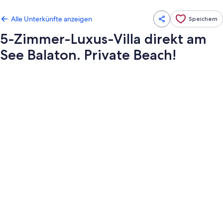
Alle Unterkünfte anzeigen
Speichern
5-Zimmer-Luxus-Villa direkt am
See Balaton. Private Beach!
Fotogalerie
von
5-