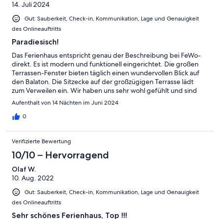
14. Juli 2024
Gut: Sauberkeit, Check-in, Kommunikation, Lage und Genauigkeit
des Onlineauftritts
Paradiesisch!
Das Ferienhaus entspricht genau der Beschreibung bei FeWo-
direkt. Es ist modern und funktionell eingerichtet. Die großen
Terrassen-Fenster bieten täglich einen wundervollen Blick auf
den Balaton. Die Sitzecke auf der großzügigen Terrasse lädt
zum Verweilen ein. Wir haben uns sehr wohl gefühlt und sind
sehr erholt nach Hause gefahren. Ein idyllischer Ort zum
Aufenthalt von 14 Nächten im Juni 2024
Ausspannen. Absoluter Lieblingsplatz war für uns die
Hollywoodschaukel am Ende des Steges. Jeden Abend
0
genossen wir hier die wundervollen Sonnenuntergänge. Sehr
empfehlenswert ist die kleine Pizzeria "Il Siziliano" gleich um die
Verifizierte Bewertung
Ecke. Hier kann man dem Pizzabäcker direkt bei der Arbeit
zusehen. Es geht schnell, ist preiswert und lecker. Wo sind
10/10 – Hervorragend
Reserven? Einige Einrichtungsgegenstände und
Olaf W.
Sportgegenstände haben schon engen Kontakt mit dem Zahn
10. Aug. 2022
der Zeit gehabt (Tischkicker, das Stand-up-Paddelbrett, Töpfe,
Geschirr, die 3 Fahrräder,...). Hier wäre die eine oder andere
Gut: Sauberkeit, Check-in, Kommunikation, Lage und Genauigkeit
Modernisierung wünschenswert. Der vorhandene Gasgrill hat
des Onlineauftritts
gut funktioniert. Besser eigene Fahrräder mitbringen! Dann
kann man auch gleich zum etwa 3 km entfernten Bäcker radeln.
Sehr schönes Ferienhaus, Top !!!