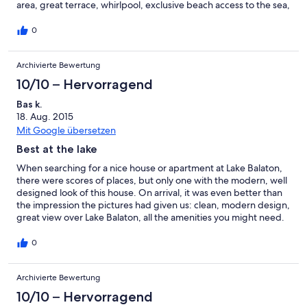
area, great terrace, whirlpool, exclusive beach access to the sea,
a very large lawn for playing frisbee etc. - in one word, all you
need for a group of 10 persons to have fun & relax for a week!
0
Totall recommended!
Archivierte Bewertung
10/10 – Hervorragend
Bas k.
18. Aug. 2015
Mit Google übersetzen
Best at the lake
When searching for a nice house or apartment at Lake Balaton,
there were scores of places, but only one with the modern, well
designed look of this house. On arrival, it was even better than
the impression the pictures had given us: clean, modern design,
great view over Lake Balaton, all the amenities you might need.
We had a wonderful week here, with lots of swimming, reading,
playing games (beating my son repeatedly at table tennis!) and
0
of course cooking. The best was our own home cooked
Goulash, over the open fire in the garden. And with a lot of nice
Archivierte Bewertung
restaurants in the villages nearby, we also ate out a lot. There
were a view minor details that could have been better: small
10/10 – Hervorragend
stuff not getting in the way of a great holiday:things not