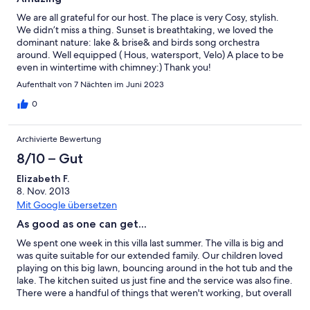
We are all grateful for our host. The place is very Cosy, stylish.
We didn’t miss a thing. Sunset is breathtaking, we loved the
dominant nature: lake & brise& and birds song orchestra
around. Well equipped ( Hous, watersport, Velo) A place to be
even in wintertime with chimney:) Thank you!
Aufenthalt von 7 Nächten im Juni 2023
0
Archivierte Bewertung
8/10 – Gut
Elizabeth F.
8. Nov. 2013
Mit Google übersetzen
As good as one can get...
We spent one week in this villa last summer. The villa is big and
was quite suitable for our extended family. Our children loved
playing on this big lawn, bouncing around in the hot tub and the
lake. The kitchen suited us just fine and the service was also fine.
There were a handful of things that weren't working, but overall
this place is perfect for a large group. The sunsets from the back