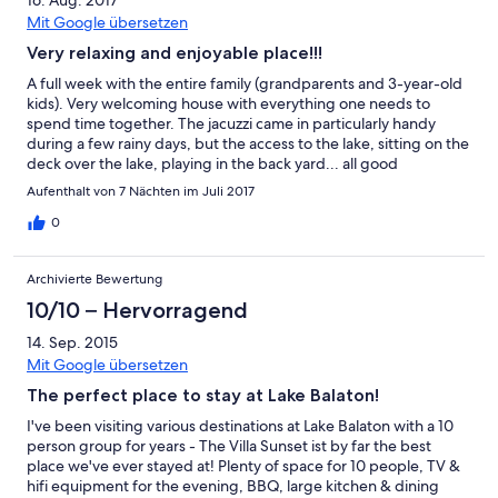
Mit Google übersetzen
Very relaxing and enjoyable place!!!
A full week with the entire family (grandparents and 3-year-old
kids). Very welcoming house with everything one needs to
spend time together. The jacuzzi came in particularly handy
during a few rainy days, but the access to the lake, sitting on the
deck over the lake, playing in the back yard... all good
memories. Thanks to the owners and the local
Aufenthalt von 7 Nächten im Juli 2017
housekeeping/logistics team for everything. Can only
recommend and would do it again.
0
Archivierte Bewertung
10/10 – Hervorragend
14. Sep. 2015
Mit Google übersetzen
The perfect place to stay at Lake Balaton!
I've been visiting various destinations at Lake Balaton with a 10
person group for years - The Villa Sunset ist by far the best
place we've ever stayed at! Plenty of space for 10 people, TV &
hifi equipment for the evening, BBQ, large kitchen & dining