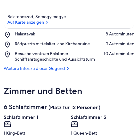
Balatonoszod, Somogy megye
Auf Karte anzeigen
Place,
Halastavak
‪8 Autominuten‬
Halastavak
Auf Karte anzeigen
Place,
Rádpuszta mittelalterliche Kirchenruine
‪9 Autominuten‬
Rádpuszta
Place,
Besucherzentrum Balatoner
‪10 Autominuten‬
mittelalterliche
Besucherzentrum
Schifffahrtsgeschichte und Aussichtsturm
Kirchenruine
Balatoner
Weitere Infos zu dieser Gegend
Schifffahrtsgeschichte
und
Aussichtsturm
Zimmer und Betten
6 Schlafzimmer
(Platz für 12 Personen)
Schlafzimmer 1
Schlafzimmer 2
1 King-Bett
1 Queen-Bett