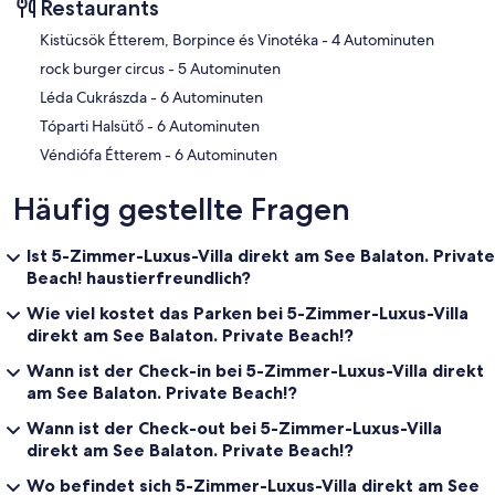
Keywords: See Ferienanlage, Luxus-Appartements, Balatonoszod
Restaurants
Luxus-Immobilien, Land Luxus-Appartement, Ferienhaus
‪Kistücsök Étterem, Borpince és Vinotéka - ‬4 Autominuten
‪rock burger circus - ‬5 Autominuten
‪Léda Cukrászda - ‬6 Autominuten
‪Tóparti Halsütő - ‬6 Autominuten
‪Véndiófa Étterem - ‬6 Autominuten
Häufig gestellte Fragen
Ist 5-Zimmer-Luxus-Villa direkt am See Balaton. Private
Beach! haustierfreundlich?
Wie viel kostet das Parken bei 5-Zimmer-Luxus-Villa
direkt am See Balaton. Private Beach!?
Wann ist der Check-in bei 5-Zimmer-Luxus-Villa direkt
am See Balaton. Private Beach!?
Wann ist der Check-out bei 5-Zimmer-Luxus-Villa
direkt am See Balaton. Private Beach!?
Wo befindet sich 5-Zimmer-Luxus-Villa direkt am See