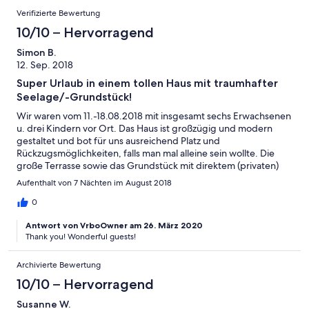
Verifizierte Bewertung
10/10 – Hervorragend
Simon B.
12. Sep. 2018
Super Urlaub in einem tollen Haus mit traumhafter
Seelage/-Grundstück!
Wir waren vom 11.-18.08.2018 mit insgesamt sechs Erwachsenen
u. drei Kindern vor Ort. Das Haus ist großzügig und modern
gestaltet und bot für uns ausreichend Platz und
Rückzugsmöglichkeiten, falls man mal alleine sein wollte. Die
große Terrasse sowie das Grundstück mit direktem (privaten)
Seezugang über den eigenen Steg sind ein absolutes Highlight!
Aufenthalt von 7 Nächten im August 2018
An Ausstattung (z.B. Küchenequipment, Whirlpool,
Tischtennisplatte, Kajak, Liegen, Klimaanlagen, Kühlschrank mit
0
Eiswürfelfunktion,...) mangelte es nicht. Obwohl wir den
Antwort von VrboOwner am 26. März 2020
Gesamteindruck mit max. Punktzahl bewerten gibt es kleine
Thank you! Wonderful guests!
Defizite, die aber leicht behoben werden könnten: Vorallem im
Küchenbereich findet man „bei genauerem Hinsehen“ doch
einige Abnutzungserscheinungen (z.B bei denTürgriffen,
Archivierte Bewertung
Plastikgläsern u. Geschirr). Die Kaffeemaschine sollte
10/10 – Hervorragend
ausgetauscht werden (defekte Kanne, zu klein für viele
Personen), einige Stühle (Terrasse) sollten ausgetauscht bzw.
Susanne W.