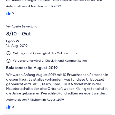
großer Außenterasse bietet viel Platz. Eine große Küche lädt
Aufenthalt von 14 Nächten im Juli 2022
zum kochen ein, auch Kesselgulasch selber machen kann man
im Garten über einer Feuerstelle. Leider gibt es zu Fuss keine
0
Einkaufsmöglichkeit sowie Restaurants in der Nähe, dieses muss
man immer mit Autos anfahren. Ansonsten ist die Villa natürlich
Verifizierte Bewertung
sehr zu empfehlen. Herzlichen Dank an Andrea!!! A&M mit
Freunden
8/10 – Gut
Egon W.
14. Aug. 2019
Gut: Lage und Genauigkeit des Onlineauftritts
Verbesserungswürdig: Check-in und Kommunikation
Balatonöszöd August 2019
Wir waren Anfang August 2019 mit 10 Erwachsenen Personen in
diesem Haus. Es ist alles vorhanden, was für diese Urlaubszeit
gebraucht wird. ABC, Tesco, Spar, EDEKA findet man in der
Hauptortschaft oder eine Ortschaft weiter. Kleinigkeiten sind in
die Jahre gekommen (Verschleiß) und sollten erneuert werden.
Vielleicht findet sich dazu ja Ende der diesjährigen Saison die
Aufenthalt von 7 Nächten im August 2019
Zeit dafür. Gesamtbewertung sehr positiv.
0