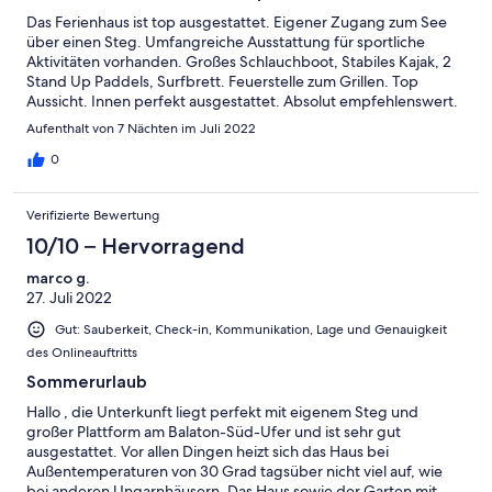
Dennoch ein absolutes Traumhaus in traumhafter Lage.
Das Ferienhaus ist top ausgestattet. Eigener Zugang zum See
Absolute Empfehlung.
über einen Steg. Umfangreiche Ausstattung für sportliche
Aktivitäten vorhanden. Großes Schlauchboot, Stabiles Kajak, 2
Stand Up Paddels, Surfbrett. Feuerstelle zum Grillen. Top
Aussicht. Innen perfekt ausgestattet. Absolut empfehlenswert.
Aufenthalt von 7 Nächten im Juli 2022
0
Verifizierte Bewertung
10/10 – Hervorragend
marco g.
27. Juli 2022
Gut: Sauberkeit, Check-in, Kommunikation, Lage und Genauigkeit
des Onlineauftritts
Sommerurlaub
Hallo , die Unterkunft liegt perfekt mit eigenem Steg und
großer Plattform am Balaton-Süd-Ufer und ist sehr gut
ausgestattet. Vor allen Dingen heizt sich das Haus bei
Außentemperaturen von 30 Grad tagsüber nicht viel auf, wie
bei anderen Ungarnhäusern. Das Haus sowie der Garten mit