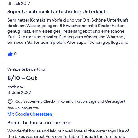
repariert werden. Das vorhandene Schlauchboot mit E-Motor
31. Juli 2017
ist in keinem guten Zustand. Jedoch hatten wir ein neues Kajak
Super Urlaub dank fantastischer Unterkunft
(4 P) zur Verfügung. Der Kontakt im Vorfeld mit der
Eigentümerin war sehr positiv, das Personal zur Hausübergabe
Sehr netter Kontakt im Vorfeld und vor Ort. Schöne Unterkunft
(An/Abreise) war etwas reserviert und konnte in Teilen (bei
direkt am Wasser gelegen. 8 Erwachsene mit 5 Kinder hatten
Rückfragen) keine Antwort geben (z.B. Welche Wandschalter
genug Platz, ein vielseitiges Freizeitangebot und eine schöne
sind für welche Beleuchtungen / Geräte relevant- „eigentlich
Zeit. Direkter und privater Zugang zum Wasser, ein Whirpool,
wichtig, da es an Mehrfachschalterleisten im Haus nicht mangelt
ein riesen Garten zum Spielen. Alles super. Schön gepflegt und
und teilweise die Funktionen für uns im unklaren blieben“...
sauber. Sehr zu empfehlen! Lieben Dank!
Trotz dieser aufgeführten negativen Kritik und diese darf bei
0
einer Villa für 3000€ pW auch sein, war es ein Traumurlaub und
auch Objekt, dass eine super Bewertung rechtfertigt!
Verifizierte Bewertung
8/10 – Gut
cathy w.
3. Juni 2022
Gut: Sauberkeit, Check-in, Kommunikation, Lage und Genauigkeit
des Onlineauftritts
Mit Google übersetzen
Beautiful house on the lake
Wonderful house and laid out well Love all the water toys Use of
the bikes was great Very comfortable. Though the furniture is