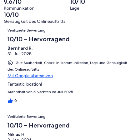
9,6/10
10/10
8
eine
Hervorragend
von
haben
-
Bewertung
Kommunikation
Lage
6
eine
10/10
Gut
von
-
Bewertung
4
Genauigkeit des Onlineauftritts
Okay
von
Bewertungen
-
Verifizierte Bewertung
2
Schlecht
-
10/10 – Hervorragend
Ungenügend
Bernhard R.
31. Juli 2025
Gut: Sauberkeit, Check-in, Kommunikation, Lage und Genauigkeit
des Onlineauftritts
Mit Google übersetzen
Fantastic location!
Aufenthalt von 6 Nächten im Juli 2025
0
Verifizierte Bewertung
10/10 – Hervorragend
Niklas H.
3. Jän. 2026