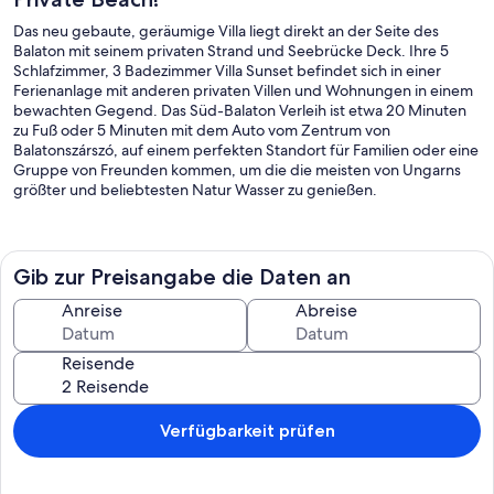
Das neu gebaute, geräumige Villa liegt direkt an der Seite des
Balaton mit seinem privaten Strand und Seebrücke Deck. Ihre 5
Schlafzimmer, 3 Badezimmer Villa Sunset befindet sich in einer
Ferienanlage mit anderen privaten Villen und Wohnungen in einem
bewachten Gegend. Das Süd-Balaton Verleih ist etwa 20 Minuten
zu Fuß oder 5 Minuten mit dem Auto vom Zentrum von
Balatonszárszó, auf einem perfekten Standort für Familien oder eine
Gruppe von Freunden kommen, um die die meisten von Ungarns
größter und beliebtesten Natur Wasser zu genießen.
Villa Sunset ist entworfen, um Platz für bis zu 10 Erwachsene oder 6-
8 Erwachsene mit 2-4 Kindern, so dass Sie viel mehr Platz und
Privatsphäre als ein Hotel.
Gib zur Preisangabe die Daten an
Dieses Ferienhaus bietet modernen Design und modernen
Anreise
Abreise
Annehmlichkeiten und ist mit allem, was Sie brauchen, um Ihren
Urlaub zu genießen ausgestattet. Die beeindruckenden Anwesen
Reisende
aus Ihrem Urlaub am See Unterkunft mit eigenem Bootssteg Deck,
von wo aus man in den See oder Sonnenbad erfrischen, während
Sie Ihr Lieblingsbuch. Im Garten gibt es Liegestühle, eine
Tischtennisplatte und einen Tischkicker sowie einen Sandkasten für
Verfügbarkeit prüfen
Kinder, um die ganze Generation zu unterhalten. Sie können einen
schönen Sommer Mahlzeit am offenen Kamin vorbereiten oder eine
Grillküche mit dem Elektro-Grill-Set. Darüber hinaus bieten ein 5-