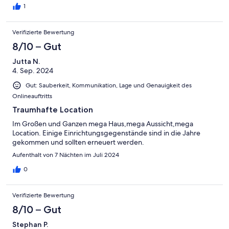
yard are worth the trip alone. We may just return one day!
1
Verifizierte Bewertung
8/10 – Gut
Jutta N.
4. Sep. 2024
Gut: Sauberkeit, Kommunikation, Lage und Genauigkeit des
Onlineauftritts
Traumhafte Location
Im Großen und Ganzen mega Haus,mega Aussicht,mega
Location. Einige Einrichtungsgegenstände sind in die Jahre
gekommen und sollten erneuert werden.
Aufenthalt von 7 Nächten im Juli 2024
0
Verifizierte Bewertung
8/10 – Gut
Stephan P.