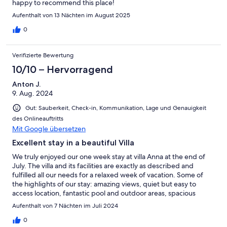
happy to recommend this place!
Aufenthalt von 13 Nächten im August 2025
0
Verifizierte Bewertung
10/10 – Hervorragend
Anton J.
9. Aug. 2024
Gut: Sauberkeit, Check-in, Kommunikation, Lage und Genauigkeit
des Onlineauftritts
Mit Google übersetzen
Excellent stay in a beautiful Villa
We truly enjoyed our one week stay at villa Anna at the end of
July. The villa and its facilities are exactly as described and
fulfilled all our needs for a relaxed week of vacation. Some of
the highlights of our stay: amazing views, quiet but easy to
access location, fantastic pool and outdoor areas, spacious
accommodation for a large family, overall well equipped and
Aufenthalt von 7 Nächten im Juli 2024
well maintained, and a great host.
0