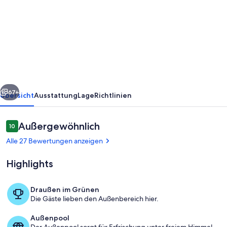
"Ein
Stück
Himmel".
Villa
mit
herrlichem
rück
Weiter
Meerblick,Pool
67+
Übersicht
Ausstattung
Lage
Richtlinien
und
Spielzimmer
Bewertungen
Außergewöhnlich
10
10 von 10.
Alle 27 Bewertungen anzeigen
Highlights
Draußen im Grünen
Die Gäste lieben den Außenbereich hier.
Pool
Außenpool