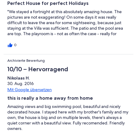
Perfect House for perfect Holidays
"We stayed a fortnight at this absolutely amazing house. The
pictures are not exaggerating! On some days it was really
difficult to leave the area for some sightseeing, because just
staying at the Villa was sufficient. The patio and the pool area
are top. The playroom is - not as often the case - really for
playing. You have enough room for table tennis. And we
needed it because we had two days of heavy rain. The support
0
is the best (but not obtrusive), inclusive the cleaning. You do
need a car and we used it for everything (there are no parking
Archivierte Bewertung
Problems). The restaurants at Porto Heli are expensive and not
the best. We had better lunch at every other place. Maybe
10/10 – Hervorragend
"Alexandra" is the only one we could recommend. There is no
better place for a vacation at Argolis than at Villa Anna!"
Nikolaas H.
30. Aug. 2016
Mit Google übersetzen
this is really a home away from home
Amazing views and big swimming pool, beautiful and nicely
decorated house. I stayed here with my brother's family and my
own, the house is big and on multiple levels, there's always a
quiet corner with a beautiful view. Fully recomended. Friendly
owners.