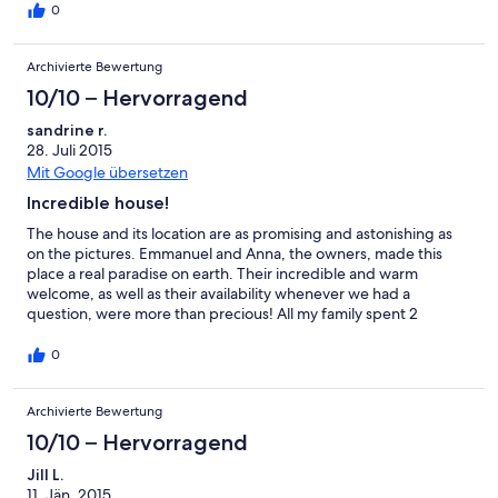
0
Archivierte Bewertung
10/10 – Hervorragend
sandrine r.
28. Juli 2015
Mit Google übersetzen
Incredible house!
The house and its location are as promising and astonishing as
on the pictures. Emmanuel and Anna, the owners, made this
place a real paradise on earth. Their incredible and warm
welcome, as well as their availability whenever we had a
question, were more than precious! All my family spent 2
unforgettable weeks there, enjoying the amazing view, the
great swimming pool and the cozy and so comfortable house.
0
Rooms are perfect (with air conditioning in every room) and
each one has its own bathroom so that everyone can enjoy
Archivierte Bewertung
privacy. There is a game center in the garage with all kinds of
games but we didn’t enjoy it a lot because we were spending
10/10 – Hervorragend
the whole days and evenings close to the swimming pool! The
house is ideally located at less than 10 minutes from Porto Helli
Jill L.
(restaurants, supermarkets…) and it faces Spetses Island that we
11. Jän. 2015