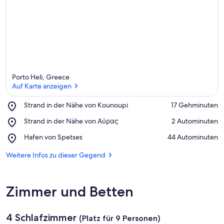
Porto Heli, Greece
Auf Karte anzeigen
Place,
Strand in der Nähe von Kounoupi
‪17 Gehminuten‬
Strand
Auf Karte anzeigen
Place,
Strand in der Nähe von Αύρας
‪2 Autominuten‬
in
Strand
der
Place,
Hafen von Spetses
‪44 Autominuten‬
in
Nähe
Hafen
der
von
von
Weitere Infos zu dieser Gegend
Nähe
Kounoupi
Spetses
von
Αύρας
Zimmer und Betten
4 Schlafzimmer
(Platz für 9 Personen)