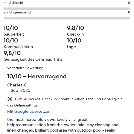
27
0
4 – Schlecht
0
haben
insgesamt
Gästebewertungen
von
eine
27
0
2 – Ungenügend
0
haben
insgesamt
Bewertung
Gästebewertungen
von
eine
27
von
haben
insgesamt
10/10
9,8/10
Bewertung
Gästebewertungen
10
eine
27
von
haben
Sauberkeit
Check-in
-
Bewertung
Gästebewertungen
10/10
10/10
8
eine
Hervorragend
von
haben
-
Bewertung
Kommunikation
Lage
6
eine
9,8/10
Gut
von
-
Bewertung
4
Genauigkeit des Onlineauftritts
Okay
von
Bewertungen
-
Verifizierte Bewertung
2
Schlecht
-
10/10 – Hervorragend
Ungenügend
Charles C.
1. Sep. 2025
Gut: Sauberkeit, Check-in, Kommunikation, Lage und Genauigkeit
des Onlineauftritts
Mit Google übersetzen
the most incredible views, lovely villa, great
help/communication from the owner, mid-stay cleaning and
linen changes, brilliant pool area with outdoor pool - really