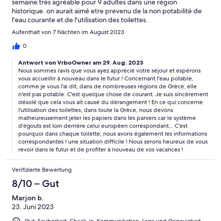
semaine très agréable pour 9 adultes dans une région
historique. on aurait aimé etre prevenu de la non potabilité de
l'eau courante et de l'utilisation des toilettes.
Aufenthalt von 7 Nächten im August 2023
0
Antwort von VrboOwner am 29. Aug. 2023
Nous sommes ravis que vous ayez apprécié votre séjour et espérons
vous accueillir à nouveau dans le futur ! Concernant l'eau potable,
comme je vous l'ai dit, dans de nombreuses régions de Grèce, elle
n'est pas potable. C'est quelque chose de courant. Je suis sincèrement
désolé que cela vous ait causé du dérangement ! En ce qui concerne
l'utilisation des toilettes, dans toute la Grèce, nous devons
malheureusement jeter les papiers dans les paniers car le système
d'égouts est loin derrière celui européen correspondant... C'est
pourquoi dans chaque toilette, nous avons également les informations
correspondantes ! une situation difficile ! Nous serons heureux de vous
revoir dans le futur et de profiter à nouveau de vos vacances !
Verifizierte Bewertung
8/10 – Gut
Marjon b.
23. Juni 2023
Gut: Sauberkeit, Check-in, Kommunikation, Lage und Genauigkeit