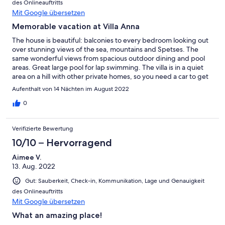
des Onlineauftritts
Mit Google übersetzen
Memorable vacation at Villa Anna
The house is beautiful: balconies to every bedroom looking out
over stunning views of the sea, mountains and Spetses. The
same wonderful views from spacious outdoor dining and pool
areas. Great large pool for lap swimming. The villa is in a quiet
area on a hill with other private homes, so you need a car to get
to supermarkets and the center of Porto Heli, both just a few
Aufenthalt von 14 Nächten im August 2022
minutes’ drive away. There are several picturesque beach coves
close to the villa for swimming in the sea. We found it a good
0
center for excursions e.g., Spetses, Hydra, Epidavros, Napflion,
Ermioni. The house is well-equipped (washing machine,
Verifizierte Bewertung
dishwasher, home entertainment etc.) and there was a
cleaning/linens replacement service midweek and at the
10/10 – Hervorragend
weekend (we stayed for 2 weeks). Our hosts were very friendly
Aimee V.
and in touch periodically by email to make sure we had
13. Aug. 2022
everything we needed.
Gut: Sauberkeit, Check-in, Kommunikation, Lage und Genauigkeit
des Onlineauftritts
Mit Google übersetzen
What an amazing place!