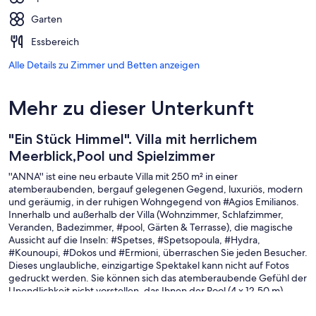
Garten
Essbereich
Alle Details zu Zimmer und Betten anzeigen
Mehr zu dieser Unterkunft
"Ein Stück Himmel". Villa mit herrlichem
Meerblick,Pool und Spielzimmer
''ANNA'' ist eine neu erbaute Villa mit 250 m² in einer
atemberaubenden, bergauf gelegenen Gegend, luxuriös, modern
und geräumig, in der ruhigen Wohngegend von #Agios Emilianos.
Innerhalb und außerhalb der Villa (Wohnzimmer, Schlafzimmer,
Veranden, Badezimmer, #pool, Gärten & Terrasse), die magische
Aussicht auf die Inseln: #Spetses, #Spetsopoula, #Hydra,
#Kounoupi, #Dokos und #Ermioni, überraschen Sie jeden Besucher.
Dieses unglaubliche, einzigartige Spektakel kann nicht auf Fotos
gedruckt werden. Sie können sich das atemberaubende Gefühl der
Unendlichkeit nicht vorstellen, das Ihnen der Pool (4 x 12,50 m)
bietet, wenn Sie morgens oder abends aufwachen. Die #villa ist