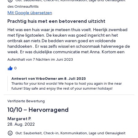
des Onlineauftritts
Mit Google übersetzen
Prachtig huis met een betoverend uitzicht
Het was een huis waar je meteen thuis voelt. Heerlijk zwembad
met fijne ligstoelen. De keuken was goed ingericht en het
ontbrak aan niets.De bedden waren goed en voldoende
handdoeken . Er was zelfs wissel en schoonmaak halverwege de
week. Er was duidelijke communicatie met Anna. Kortom een
fantastisch verblijf in Villa Anna I
Aufenthalt von 7 Nächten im Juni 2023
0
Antwort von VrboOwner am 8. Juli 2023
Thanks for your kind words! We hope to host you again in the near
future! Stay safe and enjoy the rest of your summer holidays!
Verifizierte Bewertung
10/10 – Hervorragend
Margaret P.
28. Aug. 2022
Gut: Sauberkeit, Check-in, Kommunikation, Lage und Genauigkeit