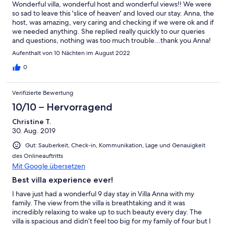
Wonderful villa, wonderful host and wonderful views!! We were
so sad to leave this 'slice of heaven' and loved our stay. Anna, the
host, was amazing, very caring and checking if we were ok and if
we needed anything. She replied really quickly to our queries
and questions, nothing was too much trouble...thank you Anna!
The views from the property were breath-taking and we'd love
Aufenthalt von 10 Nächten im August 2022
to stay there again one day. The pool was great and cleaned on
a daily basis and we had a house-cleaner once during our stay.
0
We would highly recommend this property, the photos are very
accurate. We fell in love with this property, the views and the
Verifizierte Bewertung
greek people! Thank you!!
10/10 – Hervorragend
Christine T.
30. Aug. 2019
Gut: Sauberkeit, Check-in, Kommunikation, Lage und Genauigkeit
des Onlineauftritts
Mit Google übersetzen
Best villa experience ever!
I have just had a wonderful 9 day stay in Villa Anna with my
family. The view from the villa is breathtaking and it was
incredibly relaxing to wake up to such beauty every day. The
villa is spacious and didn’t feel too big for my family of four but I