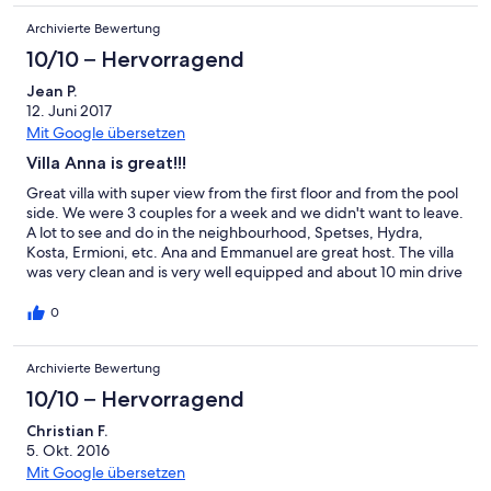
Archivierte Bewertung
10/10 – Hervorragend
Jean P.
12. Juni 2017
Mit Google übersetzen
Villa Anna is great!!!
Great villa with super view from the first floor and from the pool
side. We were 3 couples for a week and we didn't want to leave.
A lot to see and do in the neighbourhood, Spetses, Hydra,
Kosta, Ermioni, etc. Ana and Emmanuel are great host. The villa
was very clean and is very well equipped and about 10 min drive
to PHeli. A real 5 stars villa! Thanks to Emmanuel and Ana.
0
Archivierte Bewertung
10/10 – Hervorragend
Christian F.
5. Okt. 2016
Mit Google übersetzen