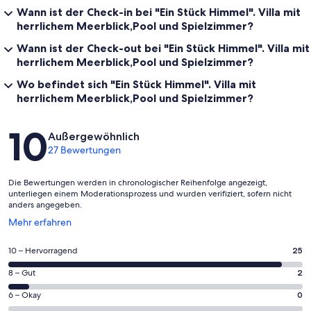
Wann ist der Check-in bei "Ein Stück Himmel". Villa mit
herrlichem Meerblick,Pool und Spielzimmer?
Wann ist der Check-out bei "Ein Stück Himmel". Villa mit
herrlichem Meerblick,Pool und Spielzimmer?
Wo befindet sich "Ein Stück Himmel". Villa mit
herrlichem Meerblick,Pool und Spielzimmer?
Bewertungen
10
Außergewöhnlich
27 Bewertungen
Die Bewertungen werden in chronologischer Reihenfolge angezeigt,
unterliegen einem Moderationsprozess und wurden verifiziert, sofern nicht
anders angegeben.
Wird
Mehr erfahren
in
einem
25
10 – Hervorragend
25
neuen
von
Fenster
2
8 – Gut
2
insgesamt
geöffnet
von
27
0
6 – Okay
0
insgesamt
Gästebewertungen
von