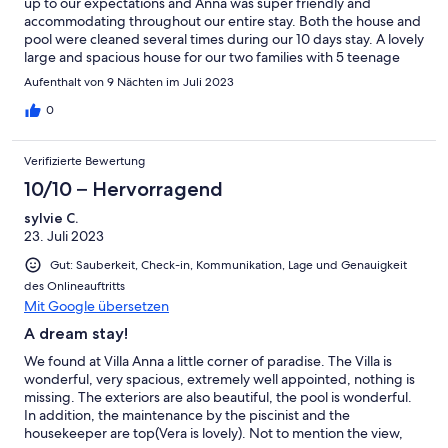
up to our expectations and Anna was super friendly and
accommodating throughout our entire stay. Both the house and
pool were cleaned several times during our 10 days stay. A lovely
large and spacious house for our two families with 5 teenage
children. Our warmest recommendations.
Aufenthalt von 9 Nächten im Juli 2023
0
Verifizierte Bewertung
10/10 – Hervorragend
sylvie C.
23. Juli 2023
Gut: Sauberkeit, Check-in, Kommunikation, Lage und Genauigkeit
des Onlineauftritts
Mit Google übersetzen
A dream stay!
We found at Villa Anna a little corner of paradise. The Villa is
wonderful, very spacious, extremely well appointed, nothing is
missing. The exteriors are also beautiful, the pool is wonderful.
In addition, the maintenance by the piscinist and the
housekeeper are top(Vera is lovely). Not to mention the view,