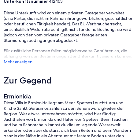
Unterkunftsnummer
412463
von Athen aus entweder auf dem Seeweg oder auf der Straße
leicht zu erreichen. Es gibt eine große Auswahl an täglichen Flügen,
die sowohl nach Zeitplan als auch nach Charter in #Athen fliegen.
Diese Unterkunft wird von einem privaten Gastgeber verwaltet
(eine Partei, die nicht im Rahmen ihrer gewerblichen, geschäftlichen
oder beruflichen Tätigkeit handelt). Das EU-Verbraucherrecht,
einschließlich Widerrufsrecht, gilt nicht für deine Buchung, sie wird
jedoch von den vom privaten Gastgeber festgelegten
Stornierungsbedingungen abgedeckt.
Für zusätzliche Personen fallen möglicherweise Gebühren an, die
abhängig von den Bestimmungen der Unterkunft variieren können.
Mehr anzeigen
Zur Gegend
Ermionida
Diese Villa in Ermionida liegt am Meer. Spetses Leuchtturm und
Kirche Sankt Gerasimos zählen zu den Sehenswürdigkeiten der
Region. Wer etwas unternehmen möchte, wird hier fündig:
Jachthafen von Ermionida und Hafen von Spetses. Beim Tauchen
und beim Schnorcheln kannst du die umliegende Wasserwelt
erkunden oder aber du stürzt dich beim Reiten und beim Wandern
ganz in der Nähe in ein Abenteuer mit festem Boden unter den