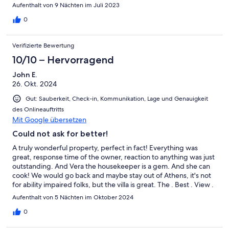
which is simply amazing. Everything is done to spend a dream
Aufenthalt von 9 Nächten im Juli 2023
vacation! An thank you to Anna for her patience , her
responsiveness and her kindness!
0
Verifizierte Bewertung
10/10 – Hervorragend
John E.
26. Okt. 2024
Gut: Sauberkeit, Check-in, Kommunikation, Lage und Genauigkeit
des Onlineauftritts
Mit Google übersetzen
Could not ask for better!
A truly wonderful property, perfect in fact! Everything was
great, response time of the owner, reaction to anything was just
outstanding. And Vera the housekeeper is a gem. And she can
cook! We would go back and maybe stay out of Athens, it's not
for ability impaired folks, but the villa is great. The . Best . View .
Ever!!!
Aufenthalt von 5 Nächten im Oktober 2024
0