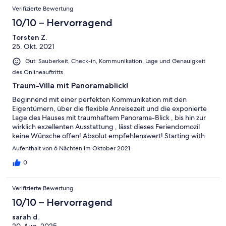
Verifizierte Bewertung
10/10 – Hervorragend
Torsten Z.
25. Okt. 2021
Gut: Sauberkeit, Check-in, Kommunikation, Lage und Genauigkeit
des Onlineauftritts
Traum-Villa mit Panoramablick!
Beginnend mit einer perfekten Kommunikation mit den
Eigentümern, über die flexible Anreisezeit und die exponierte
Lage des Hauses mit traumhaftem Panorama-Blick , bis hin zur
wirklich exzellenten Ausstattung , lässt dieses Feriendomozil
keine Wünsche offen! Absolut empfehlenswert! Starting with
perfect communication with the owners, through the flexible
Aufenthalt von 6 Nächten im Oktober 2021
arrival time and the exposed location of the house with a
fantastic panoramic view, to the really excellent equipment, this
0
holiday home leaves nothing to be desired! Highly
Recommended!
Verifizierte Bewertung
10/10 – Hervorragend
sarah d.
20. Aug. 2025