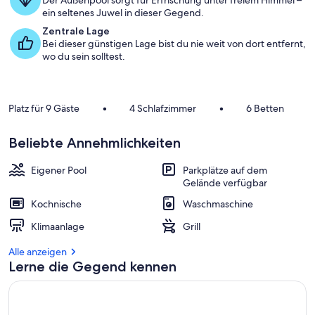
Der Außenpool sorgt für Erfrischung unter freiem Himmel –
ein seltenes Juwel in dieser Gegend.
Zentrale Lage
Bei dieser günstigen Lage bist du nie weit von dort entfernt,
wo du sein solltest.
Platz für 9 Gäste
•
4 Schlafzimmer
•
6 Betten
Beliebte Annehmlichkeiten
Eigener Pool
Parkplätze auf dem
Gelände verfügbar
Kochnische
Waschmaschine
Klimaanlage
Grill
Alle anzeigen
Lerne die Gegend kennen