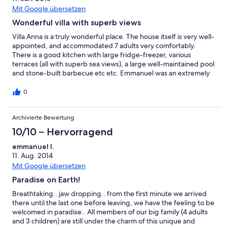
can reach in a few minutes with small taxi boats. Very nice and
Mit Google übersetzen
small beaches are reachable in few minutes and what makes the
Wonderful villa with superb views
stay really exclusive is that the area is spared from mass tourism.
We would be glad to return there very soon!
Villa Anna is a truly wonderful place. The house itself is very well-
appointed, and accommodated 7 adults very comfortably.
There is a good kitchen with large fridge-freezer, various
terraces (all with superb sea views), a large well-maintained pool
and stone-built barbecue etc etc. Emmanuel was an extremely
good host. He met us in town even though we arrived
extremely late, and guided us to the house. Even though he was
0
not staying nearby while we were there, he arranged for a
neighbour to help us with anything we needed e.g. when there
Archivierte Bewertung
were power cuts she arrived to turn on the generator. There are
various beaches, but the nearest is the best, a 5 minute car drive
10/10 – Hervorragend
or 12 minute walk. Car hire is essential.
emmanuel l.
11. Aug. 2014
Mit Google übersetzen
Paradise on Earth!
Breathtaking.. jaw dropping.. from the first minute we arrived
there until the last one before leaving, we have the feeling to be
welcomed in paradise.. All members of our big family (4 adults
and 3 children) are still under the charm of this unique and