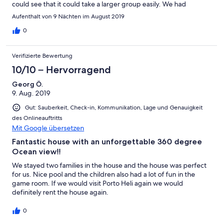
could see that it could take a larger group easily. We had
everything we needed and Emmanuel was very helpful both
Aufenthalt von 9 Nächten im August 2019
before and during our stay. Very friendly cleaners came in
regularly. We hired a car and did the 2 1/2 hour drive from
0
Athens airport but I think another time I would try and time my
flight in order to catch the ferry as the drive involved many hills
Verifizierte Bewertung
and bends. We rented a boat at a very reasonable price from a
boat rental in Porto Heli and found several deserted beaches.
10/10 – Hervorragend
The water taxi to Spetses is also a must - it’s like taking a little trip
Georg Ö.
to Venice and has a lovely atmosphere. The supermarkets in
9. Aug. 2019
Porto Heli were great and the bread, pastries and coffee from
Drougas bakery were a favourite.
Gut: Sauberkeit, Check-in, Kommunikation, Lage und Genauigkeit
des Onlineauftritts
Mit Google übersetzen
Fantastic house with an unforgettable 360 degree
Ocean view!!
We stayed two families in the house and the house was perfect
for us. Nice pool and the children also had a lot of fun in the
game room. If we would visit Porto Heli again we would
definitely rent the house again.
0