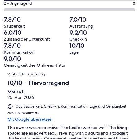
Gästebewertungen
von
eine
10
0
2 – Ungenügend
0
haben
insgesamt
Bewertung
Gästebewertungen
von
eine
10
von
haben
insgesamt
7,8/10
7,0/10
Bewertung
Gästebewertungen
10
eine
10
von
haben
Sauberkeit
Ausstattung
-
Bewertung
Gästebewertungen
6,0/10
9,2/10
8
eine
Hervorragend
von
haben
-
Bewertung
Zustand der Unterkunft
Check-in
6
eine
7,8/10
10/10
Gut
von
-
Bewertung
4
Kommunikation
Lage
Okay
von
9,0/10
-
2
Schlecht
Genauigkeit des Onlineauftritts
-
Bewertungen
Verifizierte Bewertung
Ungenügend
10/10 – Hervorragend
Maura L.
25. Apr. 2026
Gut: Sauberkeit, Check-in, Kommunikation, Lage und Genauigkeit
des Onlineauftritts
Mit Google übersetzen
The owner was responsive. The heater worked well. The living
spaces are as advertised. Traveling with 5 adults and a toddler;
the layout is great. Convenient location for day trips and hiking.