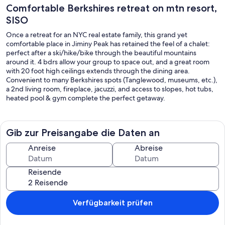
Comfortable Berkshires retreat on mtn resort,
SISO
Once a retreat for an NYC real estate family, this grand yet
comfortable place in Jiminy Peak has retained the feel of a chalet:
perfect after a ski/hike/bike through the beautiful mountains
around it. 4 bdrs allow your group to space out, and a great room
with 20 foot high ceilings extends through the dining area.
Convenient to many Berkshires spots (Tanglewood, museums, etc.),
a 2nd living room, fireplace, jacuzzi, and access to slopes, hot tubs,
heated pool & gym complete the perfect getaway.
Gib zur Preisangabe die Daten an
Anreise
Abreise
Reisende
Verfügbarkeit prüfen