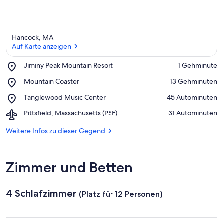
Hancock, MA
Auf Karte anzeigen
Place,
Jiminy Peak Mountain Resort
‪1 Gehminute‬
Jiminy
Auf Karte anzeigen
Place,
Mountain Coaster
‪13 Gehminuten‬
Peak
Mountain
Mountain
Place,
Tanglewood Music Center
‪45 Autominuten‬
Coaster
Resort
Tanglewood
Airport,
Pittsfield, Massachusetts (PSF)
‪31 Autominuten‬
Music
Pittsfield,
Center
Massachusetts
Weitere Infos zu dieser Gegend
(PSF)
Zimmer und Betten
4 Schlafzimmer
(Platz für 12 Personen)