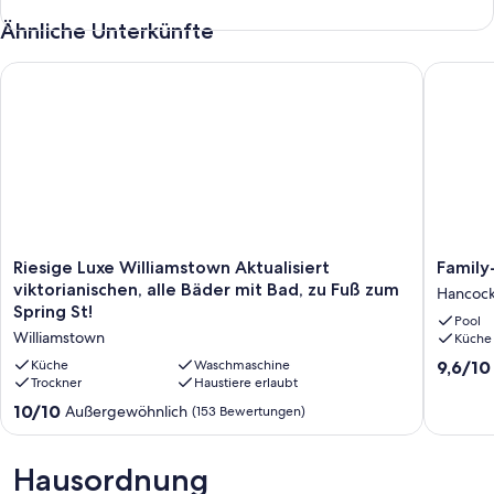
Ähnliche Unterkünfte
Riesige Luxe Williamstown Aktualisiert viktorianischen, alle B
Family-F
Riesige
Family-
Riesige Luxe Williamstown Aktualisiert
Family
Luxe
Friendly
viktorianischen, alle Bäder mit Bad, zu Fuß zum
Hancoc
Williamstown
Hancoc
Spring St!
Pool
Aktualisiert
Home:
Williamstown
Küche
viktorianischen,
Walk
alle
to
9.6
Küche
Waschmaschine
9,6/10
Bäder
Trockner
Haustiere erlaubt
Slopes!
von
mit
Hancoc
10,
10.0
10/10
Außergewöhnlich
(153 Bewertungen)
Bad,
Außerge
von
zu
(37
10,
Fuß
Bewert
Außergewöhnlich,
Hausordnung
zum
(153