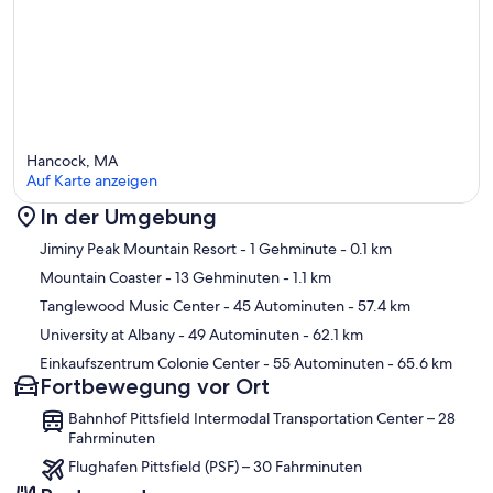
Hancock, MA
Auf Karte anzeigen
In der Umgebung
Karte
Jiminy Peak Mountain Resort
- 1 Gehminute
- 0.1 km
Mountain Coaster
- 13 Gehminuten
- 1.1 km
Tanglewood Music Center
- 45 Autominuten
- 57.4 km
University at Albany
- 49 Autominuten
- 62.1 km
Einkaufszentrum Colonie Center
- 55 Autominuten
- 65.6 km
Fortbewegung vor Ort
Bahnhof Pittsfield Intermodal Transportation Center – 28
Fahrminuten
Flughafen Pittsfield (PSF) – 30 Fahrminuten