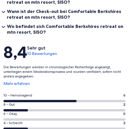
retreat on mtn resort, SISO?
Wann ist der Check-out bei Comfortable Berkshires
retreat on mtn resort, SISO?
Wo befindet sich Comfortable Berkshires retreat on
mtn resort, SISO?
Bewertungen
8,4
Sehr gut
10 Bewertungen
Die Bewertungen werden in chronologischer Reihenfolge angezeigt,
unterliegen einem Moderationsprozess und wurden verifiziert, sofern nicht
anders angegeben.
Wird
Mehr erfahren
in
einem
6
10 – Hervorragend
6
neuen
von
Fenster
2
8 – Gut
2
insgesamt
geöffnet
von
10
0
6 – Okay
0
insgesamt
Gästebewertungen
von
10
2
4 – Schlecht
2
haben
insgesamt