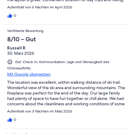
Aufenthalt von 6 Nächten im April 2026
0
Verifizierte Bewertung
8/10 – Gut
Russell R.
30. März 2026
Gut: Check-in, Kommunikation, Lage und Genauigkeit des
Onlineauftritts
Mit Google übersetzen
The location was excellent, within walking distance of ski trail.
Wonderful view of the ski area and surrounding mountains. The
fireplace was perfect for the end of the day. Our large family
had plenty of space to have fun together or chill alone. We had
concerns about the cleanliness and working conditions of some
electronics. Our concerns were communicated with the owner,
Aufenthalt von 3 Nächten im März 2026
and the response was positive. I am sure with corrections this
Comfortable Berkshire Retreat will be a 5 star stay.
0