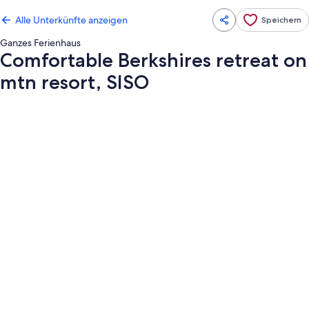
Alle Unterkünfte anzeigen
Speichern
Ganzes Ferienhaus
Comfortable Berkshires retreat on
mtn resort, SISO
Fotogalerie
von
Comfortable