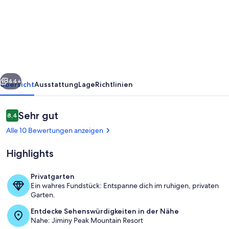
Berkshires
retreat
on
mtn
resort,
rück
Weiter
SISO
44+
Übersicht
Ausstattung
Lage
Richtlinien
Bewertungen
Sehr gut
8,4
8,4 von 10.
Alle 10 Bewertungen anzeigen
Highlights
Privatgarten
Ein wahres Fundstück: Entspanne dich im ruhigen, privaten
Pool
Garten.
Entdecke Sehenswürdigkeiten in der Nähe
Nahe: Jiminy Peak Mountain Resort