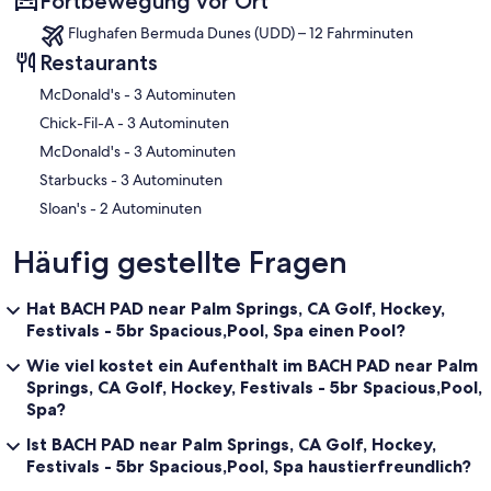
Fortbewegung vor Ort
Flughafen Bermuda Dunes (UDD) – 12 Fahrminuten
✔ Bathtub with a Shower
Restaurants
✔ Double/ Single Vanities
✔ Mirror
‪McDonald's - ‬3 Autominuten
✔ Toilet
‪Chick-Fil-A - ‬3 Autominuten
✔ Towels
✔ Hair Dryers
‪McDonald's - ‬3 Autominuten
✔ Essential Toiletries
‪Starbucks - ‬3 Autominuten
‪Sloan's - ‬2 Autominuten
★ GAME ROOM ★
Have hours of fun in our Friends themed game room! Choose from
Häufig gestellte Fragen
all kinds of different games, take selfies at Central Perk to capture
unforgettable moments with your group. This property currently
has:
Hat BACH PAD near Palm Springs, CA Golf, Hockey,
Festivals - 5br Spacious,Pool, Spa einen Pool?
✔ Foosball Table
Wie viel kostet ein Aufenthalt im BACH PAD near Palm
✔ Basketball Arcade
Springs, CA Golf, Hockey, Festivals - 5br Spacious,Pool,
✔ Smart TV with Nintendo mini
Spa?
Ist BACH PAD near Palm Springs, CA Golf, Hockey,
★ BACKYARD ★
Festivals - 5br Spacious,Pool, Spa haustierfreundlich?
Work on your vacation tan by relaxing next to the pool or unwind in