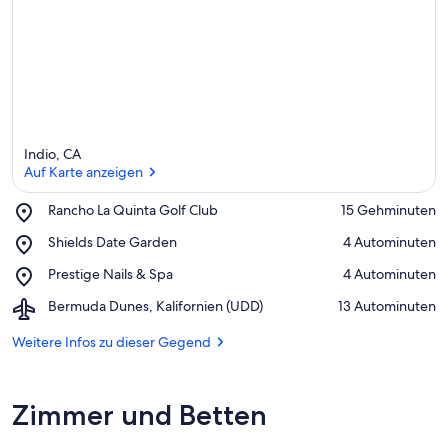
Indio, CA
Auf Karte anzeigen
Place,
Rancho La Quinta Golf Club
‪15 Gehminuten‬
Rancho
Auf Karte anzeigen
Place,
Shields Date Garden
‪4 Autominuten‬
La
Shields
Quinta
Place,
Prestige Nails & Spa
‪4 Autominuten‬
Date
Golf
Prestige
Garden
Club
Airport,
Bermuda Dunes, Kalifornien (UDD)
‪13 Autominuten‬
Nails
Bermuda
&
Dunes,
Weitere Infos zu dieser Gegend
Spa
Kalifornien
(UDD)
Zimmer und Betten