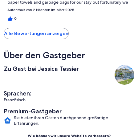
paper towels and garbage bags for our stay but fortunately we
brought some additional on our own. With groups greater than
Aufenthalt von 2 Nächten im März 2025
8, it would be nice to have additional dining room seating or as a
recommendation TV trays to allow for people to dine with those
0
at the table from the sofa.
Alle Bewertungen anzeigen
Über den Gastgeber
Zu Gast bei Jessica Tessier
Sprachen:
Französisch
Premium-Gastgeber
Sie bieten ihren Gästen durchgehend großartige
Erfahrungen.
Wie können wir unsere Website verbessern?