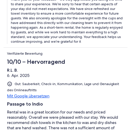
to share your experience. We’re sorry to hear that certain aspects of
your stay did not meet expectations. We have since refreshed our
towel inventory to ensure a more comfortable experience for future
guests. We also sincerely apologize for the oversight with the cups and
have addressed this directly with our cleaning team to prevent it from
happening again. As a short-term rental, the home is regularly enjoyed
by guests, and while we work hard to maintain everything to a high
standard, we appreciate your understanding. Your feedback helps us
continue improving, and we’re grateful for it
Verifizierte Bewertung
10/10 – Hervorragend
R.L. B.
6. Apr. 2025
Gut: Sauberkeit, Check-in, Kommunikation, Lage und Genauigkeit
des Onlineauftritts
Mit Google übersetzen
Passage to Indio
Rental was in a great location for our needs and priced
reasonably. Overall we were pleased with our stay. We would
recommend dish towels in the kitchen to was and dry dishes
that are hand washed. There was not a sufficient amount of