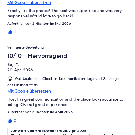
Mit Google übersetzen
pristine condition for future and returning guests. Sure, you can
have a great time, but please keep in mind that we have neighbours
Exactly like the photos! The host was super kind and was very
as well that want to enjoy their peace and tranquillity. Quiet Hours
responsive! Would love to go back!
after 9PM.
Aufenthalt von 2 Nächten im Mai 2026
$1000 If police are called due to noise complaints
0
We are accessible 24/7 if you have additional questions. Book now
so we can begin arranging your perfect vacation!
Verifizierte Bewertung
10/10 – Hervorragend
Suji Y.
20. Apr. 2026
↓↓↓↓↓↓↓↓↓↓↓↓↓↓↓↓↓↓↓FAQ↓↓↓↓↓↓↓↓↓↓↓
Gut: Sauberkeit, Check-in, Kommunikation, Lage und Genauigkeit
↓↓↓↓↓
des Onlineauftritts
POOL & SPA HEATING
Mit Google übersetzen
NOTE: contact us for heating
Host has great communication and the place looks accurate to
24hr notice recommended
listing. Overall great experience!
Pool takes 24hr+ during winter & 12hr+ in summer to heat
Spa takes 2hr to fully heat in winter & 1hr during summer
Aufenthalt von 5 Nächten im April 2026
NO GUESTS ACCESS TO HEATING EQUIPMENT!
0
Pool & spa CANNOT be heated at the same time!!
Antwort von VrboOwner am 26. Apr. 2026
Pool heating-