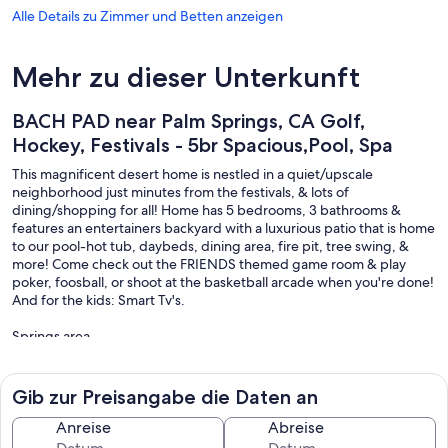
Alle Details zu Zimmer und Betten anzeigen
Mehr zu dieser Unterkunft
BACH PAD near Palm Springs, CA Golf,
Hockey, Festivals - 5br Spacious,Pool, Spa
This magnificent desert home is nestled in a quiet/upscale
neighborhood just minutes from the festivals, & lots of
dining/shopping for all! Home has 5 bedrooms, 3 bathrooms &
features an entertainers backyard with a luxurious patio that is home
to our pool-hot tub, daybeds, dining area, fire pit, tree swing, &
more! Come check out the FRIENDS themed game room & play
poker, foosball, or shoot at the basketball arcade when you're done!
And for the kids: Smart Tv's.
Springs area.
Max occupancy is 13- ( any extra will be $100 per person per day
and possible violation)
Gib zur Preisangabe die Daten an
The Home to the festivals and other world famous events in the
nearby cities of La Quinta/Indio. Paradise awaits you in this secluded
Anreise
Abreise
entertainers garden, complete with a dazzling pool and hot tub!