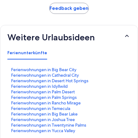
Feedback geben
Weitere Urlaubsideen
Ferienunterkünfte
L
Ferienwohnungen in Big Bear City
i
L
Ferienwohnungen in Cathedral City
n
i
L
Ferienwohnungen in Desert Hot Springs
k
n
i
L
Ferienwohnungen in Idyllwild
,
k
n
i
L
Ferienwohnungen in Palm Desert
d
,
k
n
i
L
Ferienwohnungen in Palm Springs
e
d
,
k
n
i
L
Ferienwohnungen in Rancho Mirage
r
e
d
,
k
n
i
L
Ferienwohnungen in Temecula
d
r
e
d
,
k
n
i
L
Ferienwohnungen in Big Bear Lake
i
d
r
e
d
,
k
n
i
L
Ferienwohnungen in Joshua Tree
e
i
d
r
e
d
,
k
n
i
L
Ferienwohnungen in Twentynine Palms
f
e
i
d
r
e
d
,
k
n
i
L
Ferienwohnungen in Yucca Valley
o
f
e
i
d
r
e
d
,
k
n
i