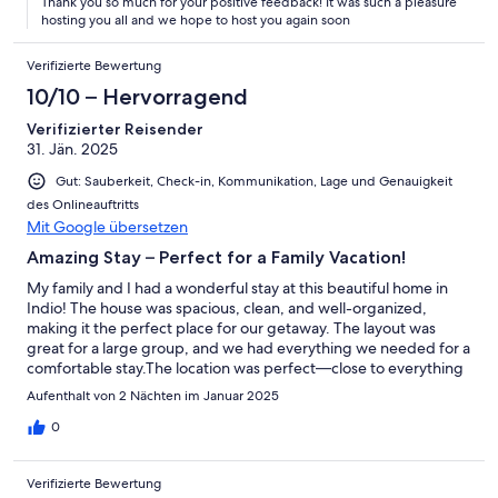
Thank you so much for your positive feedback! It was such a pleasure
Winter months: September- May $125/ day
hosting you all and we hope to host you again soon
Summer months: May - September $100/day
Verifizierte Bewertung
10/10 – Hervorragend
EARLY CHECK IN & LATE OUT
Early check in: additional charge of $25 every hour before 4pm (only
Verifizierter Reisender
if available- please contact us at least 24hrs for early check in)
31. Jän. 2025
Late check out: additional charge of $25 every hour after 11am (only
if available- please contact us 24hrs in advance)
Gut: Sauberkeit, Check-in, Kommunikation, Lage und Genauigkeit
des Onlineauftritts
PET FEE
Mit Google übersetzen
Additional charge of $150
MAX AMOUNT OF PETS 2
Amazing Stay – Perfect for a Family Vacation!
Please let us know upon booking if you plan to bring a pet.
My family and I had a wonderful stay at this beautiful home in
Indio! The house was spacious, clean, and well-organized,
DAMAGED/STAINED LINEN & TOWELS FEE
making it the perfect place for our getaway. The layout was
We take pride in providing clean & pleasing linens and towels.
great for a large group, and we had everything we needed for a
Therefore, guest will be charged a replacement fee for ANY linens
comfortable stay.The location was perfect—close to everything
or towels that are stained.
we wanted to do, yet peaceful and private. The hosts were
Linens include: sheets, comforters, bath towels, hand towels, bath
Aufenthalt von 2 Nächten im Januar 2025
responsive and made sure we had a great experience.Overall,
mats, kitchen towels and blankets.
this was an excellent stay, and we would absolutely book again.
0
Highly recommend!
Verifizierte Bewertung