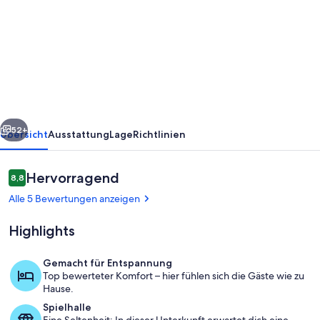
BACH
PAD
near
Palm
Springs,
CA
rück
Weiter
Golf,
52+
Übersicht
Ausstattung
Lage
Richtlinien
Hockey,
Festivals
Bewertungen
Hervorragend
8,8
8,8 von 10.
-
Alle 5 Bewertungen anzeigen
5br
Highlights
Spacious,Pool,
Spa
Gemacht für Entspannung
Top bewerteter Komfort – hier fühlen sich die Gäste wie zu
Wohnbereich
Hause.
Spielhalle