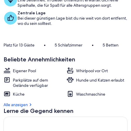
Eine Seltenheit: In dieser Unterkunft erwartet dich eine
Spielhalle, die für Spaß für alle Altersgruppen sorgt.
Zentrale Lage
Bei dieser günstigen Lage bist du nie weit von dort entfernt,
wo du sein solltest.
Platz für 13 Gäste
•
5 Schlafzimmer
•
5 Betten
Beliebte Annehmlichkeiten
Eigener Pool
Whirlpool vor Ort
Parkplätze auf dem
Hunde und Katzen erlaubt
Gelände verfügbar
Küche
Waschmaschine
Alle anzeigen
Lerne die Gegend kennen