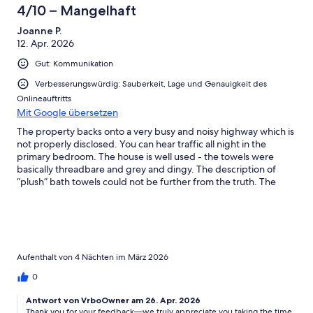
4/10 – Mangelhaft
Joanne P.
12. Apr. 2026
Gut: Kommunikation
Verbesserungswürdig: Sauberkeit, Lage und Genauigkeit des
Onlineauftritts
Mit Google übersetzen
The property backs onto a very busy and noisy highway which is
not properly disclosed. You can hear traffic all night in the
primary bedroom. The house is well used - the towels were
basically threadbare and grey and dingy. The description of
“plush” bath towels could not be further from the truth. The
owners should spent 20 at Costco and get new ones. We were
there for the Indian Wells tennis so we didn’t cook at the house
but found the glasses and cup dirty. I would not recommend
this house.
Aufenthalt von 4 Nächten im März 2026
0
Antwort von VrboOwner am 26. Apr. 2026
Thank you for your feedback—we truly appreciate you taking the time