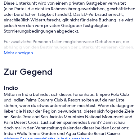
✔ Keurig Coffee Maker
Diese Unterkunft wird von einem privaten Gastgeber verwaltet
✔ Refrigerator/Freezer
(eine Partei, die nicht im Rahmen ihrer gewerblichen, geschäftlichen
✔ Dishwasher
oder beruflichen Tätigkeit handelt). Das EU-Verbraucherrecht,
✔ Split Sink - Hot & Cold Water
einschließlich Widerrufsrecht, gilt nicht für deine Buchung, sie wird
✔ Trays
jedoch von den vom privaten Gastgeber festgelegten
✔ Glassware Set
Stornierungsbedingungen abgedeckt.
✔ Silverware
✔ Pots & Pans
Für zusätzliche Personen fallen möglicherweise Gebühren an, die
abhängig von den Bestimmungen der Unterkunft variieren können.
Mehr anzeigen
Once the cooking is done, serve it on our beautiful dining table and
enjoy a delicious homemade meal. Dining table with seating for 6,
extra foldable chairs available in the garage.
Zur Gegend
★ SLEEPING ARRANGEMENTS – 5 BEDROOMS ★
Indio
Mitten in Indio befindet sich dieses Ferienhaus. Empire Polo Club
und Indian Palms Country Club & Resort sollten auf deiner Liste
Five bedrooms so comfortable, that it feels like you are sleeping on
stehen, wenn du etwas unternehmen möchtest. Wenn du dagegen
clouds.
lieber die Natur der Region bewunderst, bieten sich folgende Ziele
an: Santa Rosa and San Jacinto Mountains National Monument und
Palm Desert Cross. Lust auf ein spannendes Event? Dann schau
Master Bedroom: King-Size Bed, Ensuite Bathroom
doch mal in den Veranstaltungskalender dieser beiden Locations:
Bedroom 2: Queen-Size Bed
Indian Wells Tennis Garden und Agua Caliente Resort Casino.
Bedroom 3: King-Size Bed
Weitere Ferienunterkünfte in Indio anzeigen