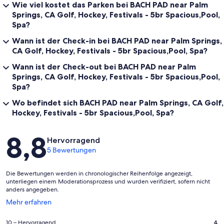
the hot tub, grab drinks and gather around the grill to cook some
Wie viel kostet das Parken bei BACH PAD near Palm
delicious BBQ! There are numerous options in this luxurious, fully
Springs, CA Golf, Hockey, Festivals - 5br Spacious,Pool,
fenced backyard.
Spa?
Wann ist der Check-in bei BACH PAD near Palm Springs,
✔ Swimming Pool (with heating available for an additional fee)
CA Golf, Hockey, Festivals - 5br Spacious,Pool, Spa?
✔ Hot Tub
Wann ist der Check-out bei BACH PAD near Palm
✔ Chaise Loungers ~ Gazebo ~ Daybed
✔ Fire Pit with Adirondack Chairs
Springs, CA Golf, Hockey, Festivals - 5br Spacious,Pool,
✔ Gas & Charcoal BBQ Grills
Spa?
✔ Dining Table with Seating for 6
Wo befindet sich BACH PAD near Palm Springs, CA Golf,
✔ Small DG rock
✔ Tree Swing Chair
Hockey, Festivals - 5br Spacious,Pool, Spa?
Bewertungen
8,8
Additional amenities placed for your convenience include:
Hervorragend
5 Bewertungen
✔ High-Speed Wi-Fi
Die Bewertungen werden in chronologischer Reihenfolge angezeigt,
✔ Self Check-In (Lockbox)
unterliegen einem Moderationsprozess und wurden verifiziert, sofern nicht
✔ New Air Conditioning
anders angegeben.
✔Highchair Playpen
✔ Washer/Dryer
Wird
Mehr erfahren
✔ Steamer/Drying Board
in
✔ Free Private Parking
einem
4
10 – Hervorragend
4