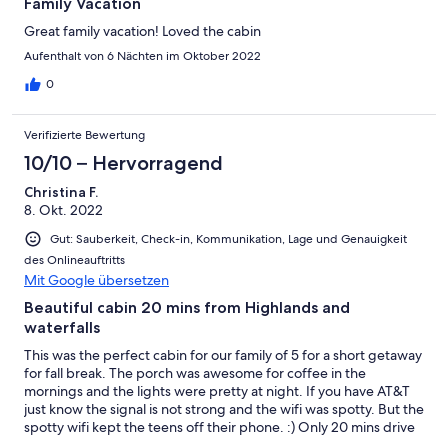
Family Vacation
Great family vacation! Loved the cabin
Aufenthalt von 6 Nächten im Oktober 2022
0
Verifizierte Bewertung
10/10 – Hervorragend
Christina F.
8. Okt. 2022
Gut: Sauberkeit, Check-in, Kommunikation, Lage und Genauigkeit
des Onlineauftritts
Mit Google übersetzen
Beautiful cabin 20 mins from Highlands and
waterfalls
This was the perfect cabin for our family of 5 for a short getaway
for fall break. The porch was awesome for coffee in the
mornings and the lights were pretty at night. If you have AT&T
just know the signal is not strong and the wifi was spotty. But the
spotty wifi kept the teens off their phone. :) Only 20 mins drive
to Highlands so perfect for day trips and checking out waterfalls