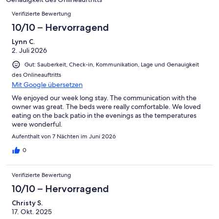
4
Okay
von
Bewertungen
-
Verifizierte Bewertung
2
Schlecht
-
10/10 – Hervorragend
Ungenügend
Lynn C.
2. Juli 2026
Gut: Sauberkeit, Check-in, Kommunikation, Lage und Genauigkeit
des Onlineauftritts
Mit Google übersetzen
We enjoyed our week long stay. The communication with the
owner was great. The beds were really comfortable. We loved
eating on the back patio in the evenings as the temperatures
were wonderful.
Aufenthalt von 7 Nächten im Juni 2026
0
Verifizierte Bewertung
10/10 – Hervorragend
Christy S.
17. Okt. 2025