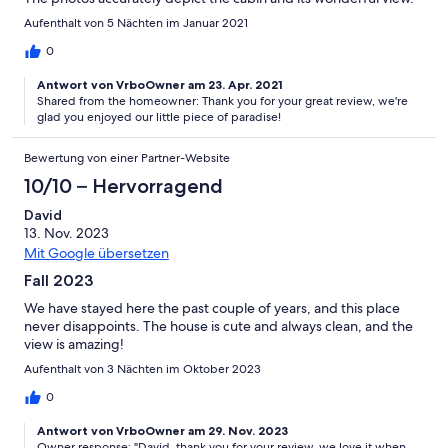
Aufenthalt von 5 Nächten im Januar 2021
0
Antwort von VrboOwner am 23. Apr. 2021
Shared from the homeowner: Thank you for your great review, we're
glad you enjoyed our little piece of paradise!
Bewertung von einer Partner-Website
10/10 – Hervorragend
David
13. Nov. 2023
Mit Google übersetzen
Fall 2023
We have stayed here the past couple of years, and this place
never disappoints. The house is cute and always clean, and the
view is amazing!
Aufenthalt von 3 Nächten im Oktober 2023
0
Antwort von VrboOwner am 29. Nov. 2023
Owner response: "David, thank you for your review, we love it when