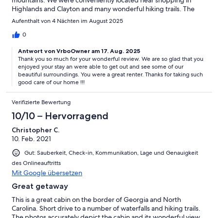
mountains. We were conveniently located near shopping in
Highlands and Clayton and many wonderful hiking trails. The
owner was extremely responsive to a couple of small issues we
Aufenthalt von 4 Nächten im August 2025
had after checking in.
0
Antwort von VrboOwner am 17. Aug. 2025
Thank you so much for your wonderful review. We are so glad that you
enjoyed your stay an were able to get out and see some of our
beautiful surroundings. You were a great renter. Thanks for taking such
good care of our home !!!
Verifizierte Bewertung
10/10 – Hervorragend
Christopher C.
10. Feb. 2021
Gut: Sauberkeit, Check-in, Kommunikation, Lage und Genauigkeit
des Onlineauftritts
Mit Google übersetzen
Great getaway
This is a great cabin on the border of Georgia and North
Carolina. Short drive to a number of waterfalls and hiking trails.
The photos accurately depict the cabin and its wonderful view.