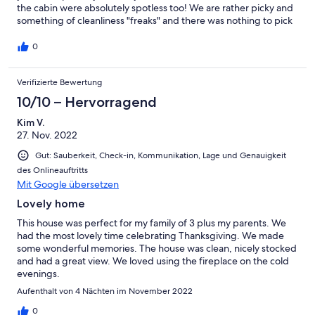
the cabin were absolutely spotless too! We are rather picky and
something of cleanliness "freaks" and there was nothing to pick
about :) The cleaning crew used here actually do their job with
pride! The King size bed in the main bedroom was really
0
comfortable with nice sheets and the bathroom towels are soft,
absorbent and of very good quality. Soaps, lotions, extra tp,
Verifizierte Bewertung
paper towels, etc. all there for your use. None of that "starter"
supply nonsense here!! We spent the tail end of each day on the
10/10 – Hervorragend
porch looking out over the mountains and it was so serene and
thee view really is good! A pair of Dark eyed Junkos were
Kim V.
building a nest in the fern by the door, and some Towhee's were
27. Nov. 2022
foraging around the base of the deck so if you love birds like we
Gut: Sauberkeit, Check-in, Kommunikation, Lage und Genauigkeit
do this is another great reason to stay here! There are even
des Onlineauftritts
binoculars to help with the one farther out. The owner, Dayle
Mit Google übersetzen
was superby responsive to all communication. All paved access
to the house and you even have access to the carport to keep
Lovely home
your bike(s) or a car under cover. That's a rare bonus!! This is a
hidden gem amongst the hundreds of rental properties out
This house was perfect for my family of 3 plus my parents. We
there and we will be staying here again. Thank you Dayle for a
had the most lovely time celebrating Thanksgiving. We made
wonderful rental experience!!
some wonderful memories. The house was clean, nicely stocked
and had a great view. We loved using the fireplace on the cold
evenings.
Aufenthalt von 4 Nächten im November 2022
0