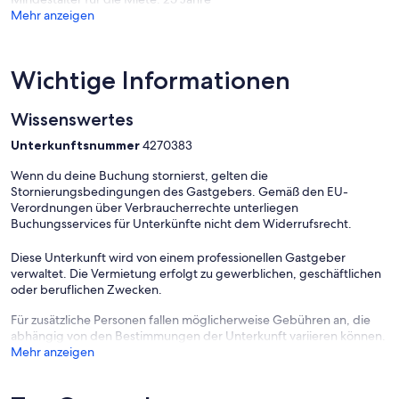
die Ferienvermietung. Probieren Sie Evolve noch heute aus!
Mehr anzeigen
- RICHTLINIEN -
- Rauchen verboten
Wichtige Informationen
- Keine Haustiere erlaubt
- Muss mindestens 25 Jahre alt sein, um zu buchen
Wissenswertes
- Eine zusätzliche Reinigungsgebühr von mindestens 150 USD. 00
wird dem Gast in Rechnung gestellt, wenn sich das Haus in einem
Unterkunftsnummer
4270383
unbefriedigenden Zustand befindet. Bitte bringen Sie es in den
Zustand zurück, in dem Sie es vorgefunden haben
Wenn du deine Buchung stornierst, gelten die
- Es können zusätzliche Gebühren und Steuern anfallen
Stornierungsbedingungen des Gastgebers. Gemäß den EU-
Verordnungen über Verbraucherrechte unterliegen
Buchungsservices für Unterkünfte nicht dem Widerrufsrecht.
Diese Unterkunft wird von einem professionellen Gastgeber
verwaltet. Die Vermietung erfolgt zu gewerblichen, geschäftlichen
oder beruflichen Zwecken.
Für zusätzliche Personen fallen möglicherweise Gebühren an, die
abhängig von den Bestimmungen der Unterkunft variieren können.
Mehr anzeigen