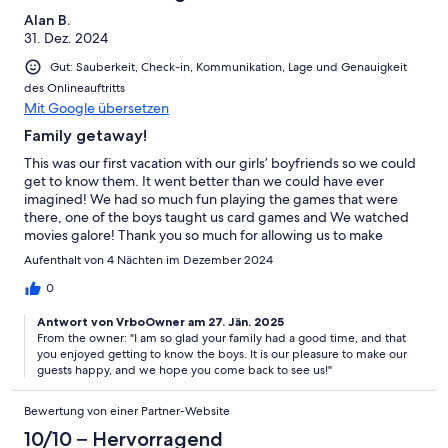
Alan B.
31. Dez. 2024
Gut: Sauberkeit, Check-in, Kommunikation, Lage und Genauigkeit
des Onlineauftritts
Mit Google übersetzen
Family getaway!
This was our first vacation with our girls’ boyfriends so we could
get to know them. It went better than we could have ever
imagined! We had so much fun playing the games that were
there, one of the boys taught us card games and We watched
movies galore! Thank you so much for allowing us to make
memories in your beautiful mountain home!
Aufenthalt von 4 Nächten im Dezember 2024
0
Antwort von VrboOwner am 27. Jän. 2025
From the owner: "I am so glad your family had a good time, and that
you enjoyed getting to know the boys. It is our pleasure to make our
guests happy, and we hope you come back to see us!"
Bewertung von einer Partner-Website
10/10 – Hervorragend