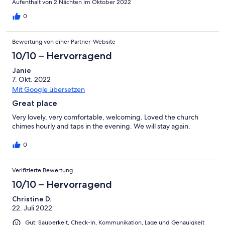
Aufenthalt von 2 Nächten im Oktober 2022
around the area. Wish we could have stayed longer it was that
nice. We will be back. 🧡
0
Bewertung von einer Partner-Website
10/10 – Hervorragend
Janie
7. Okt. 2022
Mit Google übersetzen
Great place
Very lovely, very comfortable, welcoming. Loved the church
chimes hourly and taps in the evening. We will stay again.
0
Verifizierte Bewertung
10/10 – Hervorragend
Christine D.
22. Juli 2022
Gut: Sauberkeit, Check-in, Kommunikation, Lage und Genauigkeit