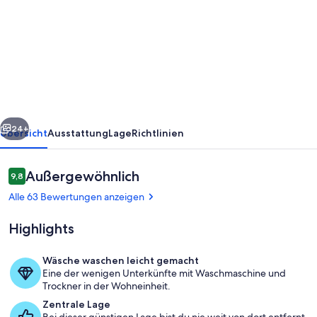
Sky
Valley
Home
w
/
Atemberaubende
rück
Weiter
Aussicht
24+
Übersicht
Ausstattung
Lage
Richtlinien
-
1
Bewertungen
Außergewöhnlich
9,8
9,8 von 10.
Mi
Alle 63 Bewertungen anzeigen
zum
Highlights
Resort
Wäsche waschen leicht gemacht
Eine der wenigen Unterkünfte mit Waschmaschine und
Wohnbereich
Trockner in der Wohneinheit.
Zentrale Lage