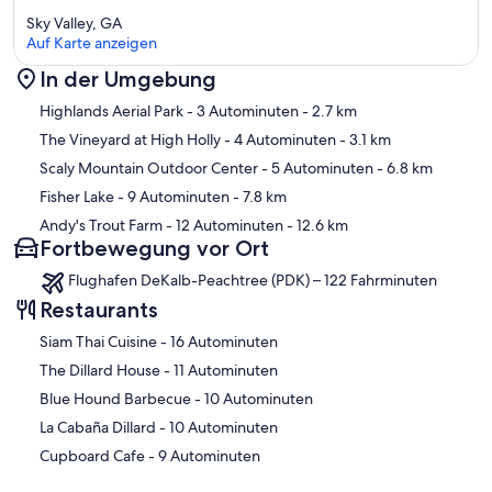
Sky Valley, GA
Auf Karte anzeigen
In der Umgebung
Karte
Highlands Aerial Park
- 3 Autominuten
- 2.7 km
The Vineyard at High Holly
- 4 Autominuten
- 3.1 km
Scaly Mountain Outdoor Center
- 5 Autominuten
- 6.8 km
Fisher Lake
- 9 Autominuten
- 7.8 km
Andy's Trout Farm
- 12 Autominuten
- 12.6 km
Fortbewegung vor Ort
Flughafen DeKalb-Peachtree (PDK) – 122 Fahrminuten
Restaurants
‪Siam Thai Cuisine - ‬16 Autominuten
‪The Dillard House - ‬11 Autominuten
‪Blue Hound Barbecue - ‬10 Autominuten
‪La Cabaña Dillard - ‬10 Autominuten
‪Cupboard Cafe - ‬9 Autominuten