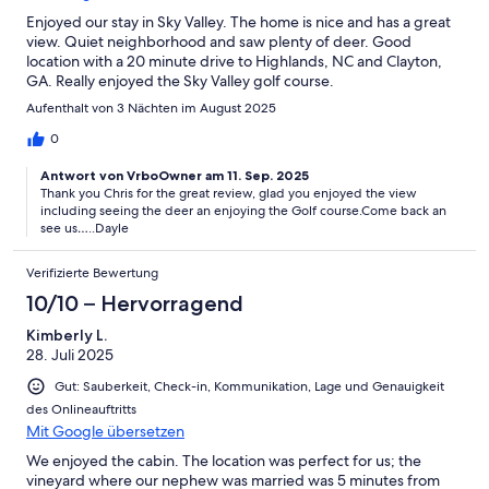
Enjoyed our stay in Sky Valley. The home is nice and has a great
view. Quiet neighborhood and saw plenty of deer. Good
location with a 20 minute drive to Highlands, NC and Clayton,
GA. Really enjoyed the Sky Valley golf course.
Aufenthalt von 3 Nächten im August 2025
0
Antwort von VrboOwner am 11. Sep. 2025
Thank you Chris for the great review, glad you enjoyed the view
including seeing the deer an enjoying the Golf course.Come back an
see us…..Dayle
Verifizierte Bewertung
10/10 – Hervorragend
Kimberly L.
28. Juli 2025
Gut: Sauberkeit, Check-in, Kommunikation, Lage und Genauigkeit
des Onlineauftritts
Mit Google übersetzen
We enjoyed the cabin. The location was perfect for us; the
vineyard where our nephew was married was 5 minutes from