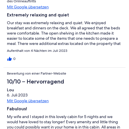
des Onlineauftritts
Mit Google übersetzen
Extremely relaxing and quiet
Our stay was extremely relaxing and quiet. We enjoyed
breakfast and dinners on the deck. We all agreed that the beds
were comfortable. The open shelving in the kitchen made it
easier to locate some of the items that one needs to prepare a
meal. There were additional extras located on the property that
we appreciated having available for our stay, but we didn't need
Aufenthalt von 4 Nächten im Juli 2023
like cotton swabs, cotton balls and travel sized toothpaste.
Great attention to details that not all rentals have in the area.
0
Plus, the cleaning staff does an amazingly thorough job. I would
highly recommend a stay here.
Bewertung von einer Partner-Website
10/10 – Hervorragend
Lou
6. Juli 2023
Mit Google übersetzen
Fabulous!
My wife and I stayed in this lovely cabin for 5 nights and we
would have loved to stay longer! Every amenity and little thing
you could possibly want in your home is in this cabin. All areas in