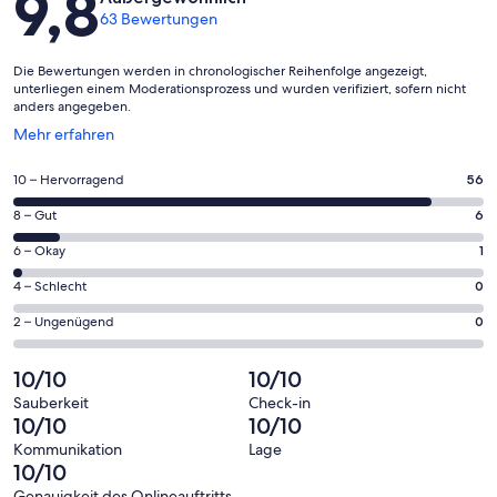
9,8
63 Bewertungen
Die Bewertungen werden in chronologischer Reihenfolge angezeigt,
unterliegen einem Moderationsprozess und wurden verifiziert, sofern nicht
anders angegeben.
Wird
Mehr erfahren
in
einem
56
10 – Hervorragend
56
neuen
von
Fenster
6
8 – Gut
6
insgesamt
geöffnet
von
63
1
6 – Okay
1
insgesamt
Gästebewertungen
von
63
0
4 – Schlecht
0
haben
insgesamt
Gästebewertungen
von
eine
63
0
2 – Ungenügend
0
haben
insgesamt
Bewertung
Gästebewertungen
von
eine
63
von
haben
insgesamt
10/10
10/10
Bewertung
Gästebewertungen
10
eine
63
von
haben
Sauberkeit
Check-in
-
Bewertung
Gästebewertungen
10/10
10/10
8
eine
Hervorragend
von
haben
-
Bewertung
Kommunikation
Lage
6
eine
10/10
Gut
von
-
Bewertung
Genauigkeit des Onlineauftritts