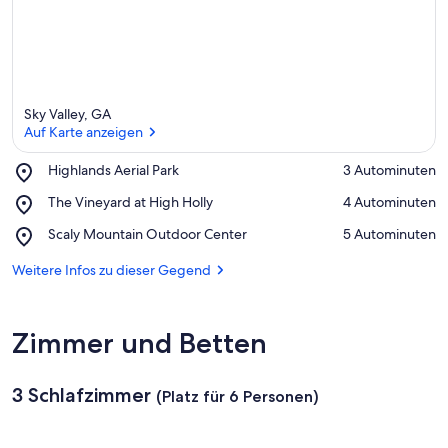
Sky Valley, GA
Auf Karte anzeigen
Place,
Highlands Aerial Park
‪3 Autominuten‬
Highlands
Auf Karte anzeigen
Place,
The Vineyard at High Holly
‪4 Autominuten‬
Aerial
The
Park
Place,
Scaly Mountain Outdoor Center
‪5 Autominuten‬
Vineyard
Scaly
at
Mountain
Weitere Infos zu dieser Gegend
High
Outdoor
Holly
Center
Zimmer und Betten
3 Schlafzimmer
(Platz für 6 Personen)