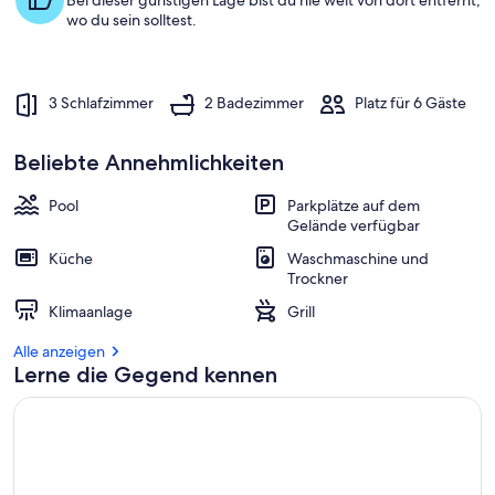
Bei dieser günstigen Lage bist du nie weit von dort entfernt,
wo du sein solltest.
3 Schlafzimmer
2 Badezimmer
Platz für 6 Gäste
Beliebte Annehmlichkeiten
Pool
Parkplätze auf dem
Gelände verfügbar
Küche
Waschmaschine und
Trockner
Klimaanlage
Grill
Alle anzeigen
Lerne die Gegend kennen