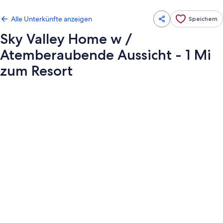
Alle Unterkünfte anzeigen
Speichern
Sky Valley Home w /
Atemberaubende Aussicht - 1 Mi
zum Resort
Fotogalerie
von