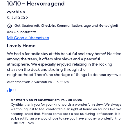
10/10 – Hervorragend
cynthia n.
6. Juli 2025
Gut: Sauberkeit, Check-in, Kommunikation, Lage und Genauigkeit
des Onlineauftritts
Mit Google übersetzen
Lovely Home
We had a fantastic stay at this beautiful and cozy home! Nestled
among the trees, it offers nice views and a peaceful
atmosphere. We especially enjoyed relaxing in the rocking
chairs on the deck and strolling through the
neighborhood.There’s no shortage of things to do nearby—we
visited the Biltmore House, went tubing, hiking, and swimming,
Aufenthalt von 7 Nächten im Juni 2025
and even caught some fireworks. Best of all, we spent quality
time playing games and rocking on the porch with the whole
0
family.This home is truly lovely and made our trip extra special.
Antwort von VrboOwner am 19. Juli 2025
Highly recommend!
Cynthia, thank you for your kind words a wonderful review. We always
want our guest to feel comfortable an right at home an sounds like we
accomplished that. Please come back a see us during leaf season. It is
so beautiful an we would love to see you have another wonderful trip
!!!!!!!! Oct - Nov