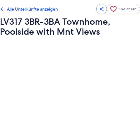
Alle Unterkünfte anzeigen
Speichern
LV317 3BR-3BA Townhome,
Poolside with Mnt Views
Fotogalerie
von
LV317