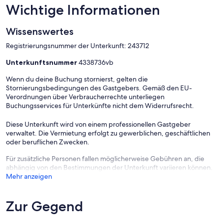
family pool, lap pool, kids’ splash area, and a relaxing hot tub. With
Wichtige Informationen
12 community pools and 11 hot tubs, you’re never far from a
refreshing swim or soak.
Wissenswertes
Registrierungsnummer der Unterkunft: 243712
Legacy Villas also boasts beautifully landscaped grounds with
Unterkunftsnummer
4338736vb
walking trails lined by fountains and lush greenery. The on-site café
(open seasonally) provides a convenient spot for breakfast or lunch,
Wenn du deine Buchung stornierst, gelten die
while the proximity to La Quinta’s renowned golf courses makes this
Stornierungsbedingungen des Gastgebers. Gemäß den EU-
community a golfer’s paradise.
Verordnungen über Verbraucherrechte unterliegen
Buchungsservices für Unterkünfte nicht dem Widerrufsrecht.
Diese Unterkunft wird von einem professionellen Gastgeber
Explore La Quinta and Beyond
verwaltet. Die Vermietung erfolgt zu gewerblichen, geschäftlichen
oder beruflichen Zwecken.
Located in the heart of La Quinta, LV317 is just minutes away from
world-class attractions and activities. Golf enthusiasts will
Für zusätzliche Personen fallen möglicherweise Gebühren an, die
appreciate the close proximity to PGA West and other acclaimed
abhängig von den Bestimmungen der Unterkunft variieren können.
courses. For music and art lovers, the nearby Empire Polo Club hosts
Mehr anzeigen
the Coachella and Stagecoach festivals, offering unforgettable
experiences.
Zur Gegend