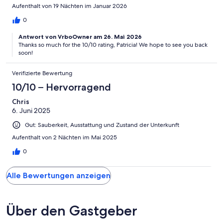
nearby attractions, or information about your vacation home, the
Aufenthalt von 19 Nächten im Januar 2026
portal ensures you’re always well-informed.
0
Antwort von VrboOwner am 26. Mai 2026
Thanks so much for the 10/10 rating, Patricia! We hope to see you back
Need assistance? We’re here for you every step of the way. With
soon!
text, chat, and email support, you can easily reach us before,
during, or after your stay with any questions or concerns.
Verifizierte Bewertung
10/10 – Hervorragend
Chris
At California Vacation Villas, we want your visit to feel like your very
6. Juni 2025
own vacation home—effortless, relaxing, and tailored to your
needs. Focus on making unforgettable memories, and let us take
Gut: Sauberkeit, Ausstattung und Zustand der Unterkunft
care of the rest!
Aufenthalt von 2 Nächten im Mai 2025
0
Alle Bewertungen anzeigen
Über den Gastgeber