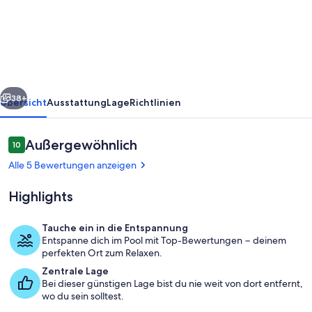
3BR-
3BA
Townhome,
Poolside
with
rück
Weiter
Mnt
38+
Übersicht
Ausstattung
Lage
Richtlinien
Views
Bewertungen
Außergewöhnlich
10
10 von 10.
Alle 5 Bewertungen anzeigen
Highlights
Tauche ein in die Entspannung
Entspanne dich im Pool mit Top-Bewertungen − deinem
Außenbereich
perfekten Ort zum Relaxen.
Zentrale Lage
Bei dieser günstigen Lage bist du nie weit von dort entfernt,
wo du sein solltest.