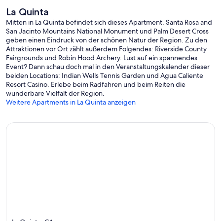
Outdoor enthusiasts can explore the scenic hiking trails at the Santa
La Quinta
Rosa and San Jacinto Mountains National Monument, or enjoy a
Mitten in La Quinta befindet sich dieses Apartment. Santa Rosa and
leisurely bike ride through the picturesque desert landscape. La
San Jacinto Mountains National Monument und Palm Desert Cross
Quinta’s vibrant Old Town is a short drive away, featuring boutique
geben einen Eindruck von der schönen Natur der Region. Zu den
shopping, fine dining, and seasonal events that capture the charm
Attraktionen vor Ort zählt außerdem Folgendes: Riverside County
of the area.
Fairgrounds und Robin Hood Archery. Lust auf ein spannendes
Event? Dann schau doch mal in den Veranstaltungskalender dieser
beiden Locations: Indian Wells Tennis Garden und Agua Caliente
Resort Casino. Erlebe beim Radfahren und beim Reiten die
For those seeking adventure, day trips to Palm Springs or Joshua
wunderbare Vielfalt der Region.
Tree National Park are within easy reach, offering even more
Weitere Apartments in La Quinta anzeigen
opportunities to explore the beauty of the Coachella Valley.
Book Your Stay at LV317
Whether you’re looking for a relaxing retreat or an action-packed
getaway, LV317 delivers the perfect home base for your La Quinta
vacation. With its upscale amenities, stunning views, and prime
location within Legacy Villas, this townhome is sure to make your
stay unforgettable. Book now and start planning your desert
escape!