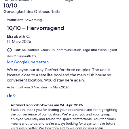
Okay
von
10/10
La Quinta is a golfer’s haven, with over 30 public and private
-
2
courses, including PGA West, which hosts the PGA Tour’s American
Schlecht
Genauigkeit des Onlineauftritts
-
Express tournament every January. For cultural enthusiasts, the area
Bewertungen
Verifizierte Bewertung
Ungenügend
shines with events like the La Quinta Arts Festival and the Riverside
County Fair and Date Festival.
10/10 – Hervorragend
Elizabeth C.
11. März 2026
Outdoor adventure abounds in the surrounding desert landscape.
Gut: Sauberkeit, Check-in, Kommunikation, Lage und Genauigkeit
Discover scenic hiking and biking trails in the Santa Rosa and San
des Onlineauftritts
Jacinto Mountains or spend the day exploring Joshua Tree National
Mit Google übersetzen
Park, just a short drive away.
We enjoyed our stay. Perfect for three couples. The unit is
located close to a satellite pool and the main club house so
convenient location. Would stay here again.
Whether you’re here to relax by the pool, explore La Quinta’s
Aufenthalt von 3 Nächten im März 2026
vibrant offerings, or experience the area’s iconic events, Legacy
Villas is your gateway to the ultimate California desert lifestyle.
0
Indulge in comfort, luxury, and accessibility—all from the heart of
this exceptional community.
Antwort von VrboOwner am 24. Apr. 2026
Elizabeth, thank you for sharing your experience and for highlighting
the convenience of our location. We're glad you and your group
enjoyed your stay and found the space comfortable. Your feedback
means a lot to us, and we're always looking for ways to make future
Getting Around:
visits even better. We look forward to welcoming you again.