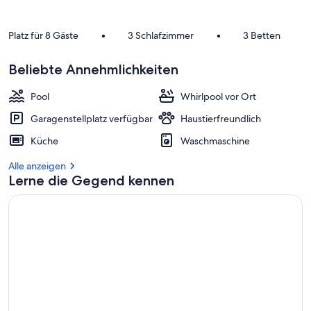
Platz für 8 Gäste
•
3 Schlafzimmer
•
3 Betten
Beliebte Annehmlichkeiten
Pool
Whirlpool vor Ort
Garagenstellplatz verfügbar
Haustierfreundlich
Küche
Waschmaschine
Alle anzeigen
Lerne die Gegend kennen