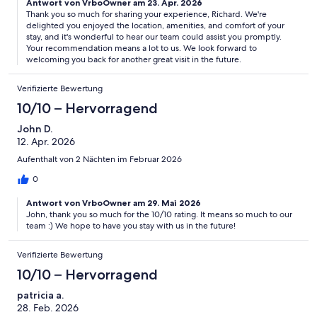
Antwort von VrboOwner am 23. Apr. 2026
Thank you so much for sharing your experience, Richard. We're
Other Things to Note:
delighted you enjoyed the location, amenities, and comfort of your
stay, and it's wonderful to hear our team could assist you promptly.
California Vacation Villas operates under the city of La Quinta
Your recommendation means a lot to us. We look forward to
business license number 762906.
welcoming you back for another great visit in the future.
Verifizierte Bewertung
Interaction with Guests:
10/10 – Hervorragend
John D.
Interaction with Guests at California Vacation Villas
12. Apr. 2026
Aufenthalt von 2 Nächten im Februar 2026
0
At California Vacation Villas, we’re dedicated to creating a seamless,
stress-free experience for every guest. Enjoy the ease of
Antwort von VrboOwner am 29. Mai 2026
contactless check-in and check-out with secure, automated door
John, thank you so much for the 10/10 rating. It means so much to our
locks that use unique codes for each stay, offering both safety and
team :) We hope to have you stay with us in the future!
convenience.
Verifizierte Bewertung
10/10 – Hervorragend
Our comprehensive guest portal serves as your ultimate resource,
patricia a.
providing property details, local recommendations, and highlights
28. Feb. 2026
right at your fingertips. Whether you’re looking for top restaurants,