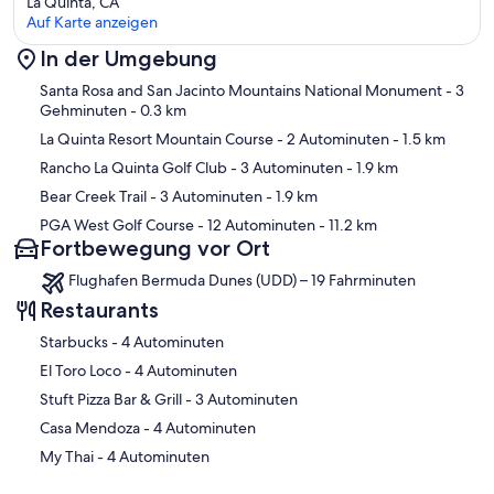
La Quinta, CA
Auf Karte anzeigen
Guest Access:
In der Umgebung
Guest Access with California Vacation Villas
Karte
Santa Rosa and San Jacinto Mountains National Monument
- 3
Gehminuten
- 0.3 km
La Quinta Resort Mountain Course
- 2 Autominuten
- 1.5 km
At California Vacation Villas, your comfort and peace of mind are our
Rancho La Quinta Golf Club
- 3 Autominuten
- 1.9 km
priorities. We provide secure, automated access for 24-hour
contactless check-in and check-out, ensuring your stay is effortless
Bear Creek Trail
- 3 Autominuten
- 1.9 km
from beginning to end.
PGA West Golf Course
- 12 Autominuten
- 11.2 km
Fortbewegung vor Ort
Flughafen Bermuda Dunes (UDD) – 19 Fahrminuten
Five days before your arrival, you’ll receive a unique door code that
Restaurants
activates at 4 PM on your check-in day and deactivates at 11 AM on
your check-out day. It’s simple, secure, and hassle-free!
‪Starbucks - ‬4 Autominuten
‪El Toro Loco - ‬4 Autominuten
‪Stuft Pizza Bar & Grill - ‬3 Autominuten
Legacy Villas enhances your experience with its 24-hour gated
‪Casa Mendoza - ‬4 Autominuten
entrance, offering an added layer of safety and tranquility for a
worry-free retreat.
‪My Thai - ‬4 Autominuten