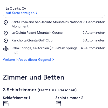
La Quinta, CA
Auf Karte anzeigen
Place,
Santa Rosa and San Jacinto Mountains National
‪3 Gehminuten‬
Santa
Monument
Auf Karte anzeigen
Rosa
Place,
La Quinta Resort Mountain Course
‪2 Autominuten‬
and
La
San
Place,
Rancho La Quinta Golf Club
‪3 Autominuten‬
Quinta
Jacinto
Rancho
Resort
Mountains
Airport,
Palm Springs, Kalifornien (PSP-Palm Springs
‪43 Autominuten‬
La
Mountain
National
Palm
Intl.)
Quinta
Course
Monument
Springs,
Golf
Weitere Infos zu dieser Gegend
Kalifornien
Club
(PSP-
Palm
Springs
Zimmer und Betten
Intl.)
3 Schlafzimmer
(Platz für 8 Personen)
Schlafzimmer 1
Schlafzimmer 2