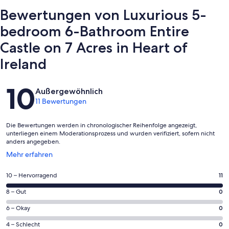
Bewertungen von Luxurious 5-
bedroom 6-Bathroom Entire
Castle on 7 Acres in Heart of
Ireland
Bewertungen
10
Außergewöhnlich
11 Bewertungen
Die Bewertungen werden in chronologischer Reihenfolge angezeigt,
unterliegen einem Moderationsprozess und wurden verifiziert, sofern nicht
anders angegeben.
Wird
Mehr erfahren
in
einem
11
10 – Hervorragend
11
neuen
von
Fenster
0
8 – Gut
0
insgesamt
geöffnet
von
11
0
6 – Okay
0
insgesamt
Gästebewertungen
von
11
0
4 – Schlecht
0