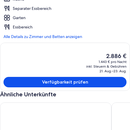
Separater Essbereich
Garten
Essbereich
Alle Details zu Zimmer und Betten anzeigen
Der
2.886 €
aktuelle
1.443 € pro Nacht
Preis
inkl. Steuern & Gebühren
beträgt
21. Aug.–23. Aug.
2.886 €.
Verfügbarkeit prüfen
Ähnliche Unterkünfte
Large, quiet, private country home close to Athlone | Sleeps 7 
The Rail