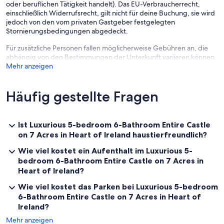
oder beruflichen Tätigkeit handelt). Das EU-Verbraucherrecht,
wardrobe and bathroom with triple-aspect views across the
einschließlich Widerrufsrecht, gilt nicht für deine Buchung, sie wird
garden. Bedroom 2 is a generous size with ensuite shower room.
jedoch von den vom privaten Gastgeber festgelegten
Three further bedroom suites positioned within the upper floors of
Stornierungsbedingungen abgedeckt.
the castle tower can be accessed by elevator or the original spiral
stone staircase. Bedrooms 3 and 5 are each equipped with large
Für zusätzliche Personen fallen möglicherweise Gebühren an, die
double beds, and 9.5FT ceiling height, Double-Glazed windows,
abhängig von den Bestimmungen der Unterkunft variieren können.
carpet flooring and each have ensuite shower rooms. Bedroom 4
Mehr anzeigen
has a single bed and has an ensuite shower room.
The Castle sits within 7 acres of private grounds that offer a serene
Häufig gestellte Fragen
and picturesque environment. Within this impeccably maintained
garden, visitors enjoy a network of walking trails that meander
through the lush landscape, providing ample opportunities for
leisurely strolls and moments of quiet reflection. A charming pond
Ist Luxurious 5-bedroom 6-Bathroom Entire Castle
further enhances the tranquil atmosphere, serving as a peaceful
on 7 Acres in Heart of Ireland haustierfreundlich?
focal point amidst the verdant surroundings. Beyond the Castle
perimeter, are pastoral agricultural lands. These fields not only
Wie viel kostet ein Aufenthalt im Luxurious 5-
contribute to the scenic beauty of the area but also ensure a high
bedroom 6-Bathroom Entire Castle on 7 Acres in
degree of privacy and seclusion for Moyvannan Castle. A sanctuary
Heart of Ireland?
away from the hustle and bustle of modern life.
Wie viel kostet das Parken bei Luxurious 5-bedroom
Steeped in Irish History, surrounded by nature and pampered by
6-Bathroom Entire Castle on 7 Acres in Heart of
modern comforts make Moyvannan Castle a truly unique and
Ireland?
memorable experience.
Mehr anzeigen