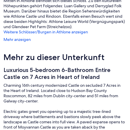
Mitten in Athlone befindet sich dieses Schloss. Zu den kulturellen
Höhepunkten gehört Folgendes: Luan Gallery und Derryglad Folk
Museum. Darüber hinaus bietet die Region Sehenswürdigkeiten
wie Athlone Castle und Rindoon. Ebenfalls einen Besuch wert sind
diese beiden Highlights: Athlone Leisure World (Vergnügungspark)
und Glendeer Pet Farm (Streichelzoo).
Weitere Schlösser/Burgen in Athlone anzeigen
Mehr anzeigen
Mehr zu dieser Unterkunft
Luxurious 5-bedroom 6-Bathroom Entire
Castle on 7 Acres in Heart of Ireland
Charming 16th century modernized Castle on secluded 7 Acres in
the Heart of Ireland. Located close to Hudson Bay County
Roscommon, 82 miles from Dublin city-center and 51 miles from
Galway city-center.
Electric gates greet you opening up to a majestic tree-lined
driveway where battlements and bastions slowly peek above the
landscape as Castle comes into full view. A paved expanse opens to
front of Moyvannan Castle as you are taken aback by the