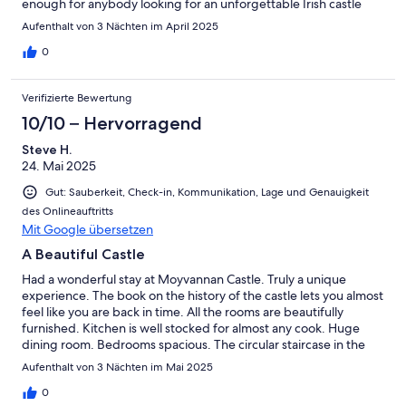
enough for anybody looking for an unforgettable Irish castle
experience!
Aufenthalt von 3 Nächten im April 2025
0
Verifizierte Bewertung
10/10 – Hervorragend
Steve H.
24. Mai 2025
Gut: Sauberkeit, Check-in, Kommunikation, Lage und Genauigkeit
des Onlineauftritts
Mit Google übersetzen
A Beautiful Castle
Had a wonderful stay at Moyvannan Castle. Truly a unique
experience. The book on the history of the castle lets you almost
feel like you are back in time. All the rooms are beautifully
furnished. Kitchen is well stocked for almost any cook. Huge
dining room. Bedrooms spacious. The circular staircase in the
turret is a little tight but a lift makes it easy to get up to the top
Aufenthalt von 3 Nächten im Mai 2025
bedroom (it was built a long time ago). The grounds are
beautiful and the outdoor seating area is perfect. You are out in
0