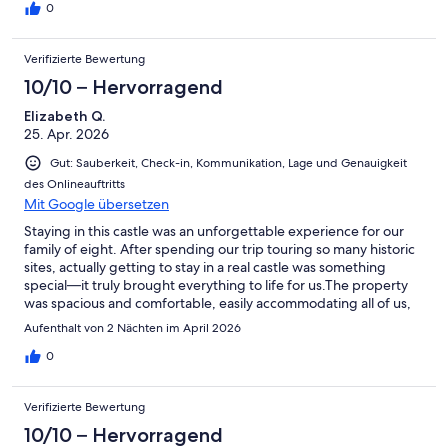
0
Verifizierte Bewertung
10/10 – Hervorragend
Elizabeth Q.
25. Apr. 2026
Gut: Sauberkeit, Check-in, Kommunikation, Lage und Genauigkeit
des Onlineauftritts
Mit Google übersetzen
Staying in this castle was an unforgettable experience for our
family of eight. After spending our trip touring so many historic
sites, actually getting to stay in a real castle was something
special—it truly brought everything to life for us.The property
was spacious and comfortable, easily accommodating all of us,
and it had such a unique charm you just can’t replicate anywhere
Aufenthalt von 2 Nächten im April 2026
else. We also really appreciated all the thoughtful extras—those
touches did not go unnoticed and made our stay even more
0
enjoyable.Thank you for such a memorable experience. We
would absolutely recommend this stay to anyone looking for
Verifizierte Bewertung
something unique and meaningful.
10/10 – Hervorragend