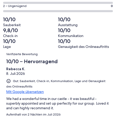
haben
insgesamt
Gästebewertungen
von
eine
11
0
2 – Ungenügend
0
haben
insgesamt
Bewertung
Gästebewertungen
von
eine
11
von
haben
insgesamt
10/10
10/10
Bewertung
Gästebewertungen
10
eine
11
von
haben
Sauberkeit
Ausstattung
-
Bewertung
Gästebewertungen
9,8/10
10/10
8
eine
Hervorragend
von
haben
-
Bewertung
Check-in
Kommunikation
6
eine
10/10
10/10
Gut
von
-
Bewertung
4
Lage
Genauigkeit des Onlineauftritts
Okay
von
Bewertungen
-
Verifizierte Bewertung
2
Schlecht
-
10/10 – Hervorragend
Ungenügend
Rebecca K.
8. Juli 2026
Gut: Sauberkeit, Check-in, Kommunikation, Lage und Genauigkeit
des Onlineauftritts
Mit Google übersetzen
We had a wonderful time in our castle - it was beautiful -
superbly appointed and set up perfectly for our group. Loved it
and can highly recommend it.
Aufenthalt von 2 Nächten im Juli 2026