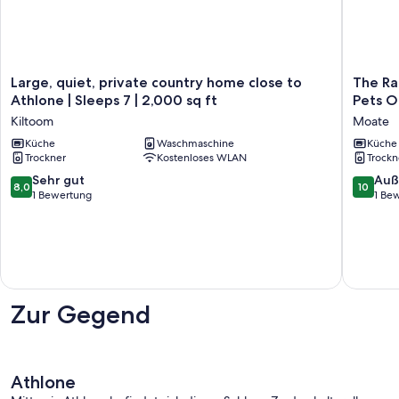
Large,
The
Large, quiet, private country home close to
The Ra
quiet,
Railway
Athlone | Sleeps 7 | 2,000 sq ft
Pets O
private
Lodge
Kiltoom
Moate
country
-
home
Küche
Waschmaschine
4
Küche
Trockner
Kostenloses WLAN
Trockn
close
Bedroo
to
Sleeps
8.0
10.0
Sehr gut
Auß
8,0
10
Athlone
11,
von
von
1 Bewertung
1 Be
|
Pets
10,
10,
Sleeps
Ok
Sehr
Außerge
7
Moate
gut,
1
|
1
Bewert
2,000
Bewertung
sq
ft
Zur Gegend
Kiltoom
Athlone