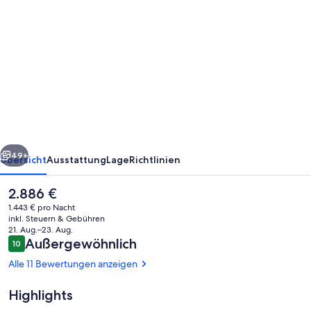
von
Luxurious
5-
bedroom
6-
Bathroom
Entire
rück
Weiter
Castle
49+
Übersicht
Ausstattung
Lage
Richtlinien
on
Der
2.886 €
7
aktuelle
1.443 € pro Nacht
Acres
Preis
inkl. Steuern & Gebühren
beträgt
21. Aug.–23. Aug.
in
2.886 €.
Bewertungen
Außergewöhnlich
10
10 von 10.
Heart
Alle 11 Bewertungen anzeigen
of
Highlights
Ireland
Außenbereich