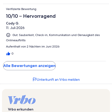
the country and wake to the sound of bleating sheep!! When
we arrived Joan was there to meet us and made sure we had
Verifizierte Bewertung
everything we needed. Highly recommended!!
10/10 – Hervorragend
Cody G.
11. Juli 2026
Gut: Sauberkeit, Check-in, Kommunikation und Genauigkeit des
Onlineauftritts
Aufenthalt von 2 Nächten im Juni 2026
0
Alle Bewertungen anzeigen
Unterkunft an Vrbo melden
Vrbo erkunden