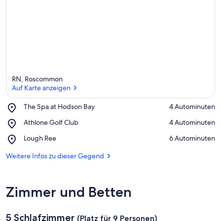
RN, Roscommon
Auf Karte anzeigen
Place,
The Spa at Hodson Bay
‪4 Autominuten‬
The
Auf Karte anzeigen
Place,
Athlone Golf Club
‪4 Autominuten‬
Spa
Athlone
at
Place,
Lough Ree
‪6 Autominuten‬
Golf
Hodson
Lough
Club
Bay
Ree
Weitere Infos zu dieser Gegend
Zimmer und Betten
5 Schlafzimmer
(Platz für 9 Personen)