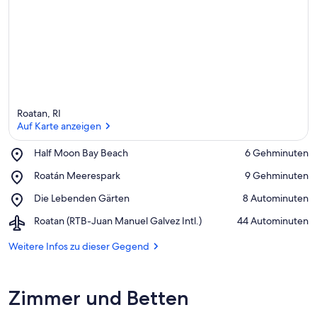
r
k
ü
n
f
t
e
n
Roatan, RI
i
Auf Karte anzeigen
n
Place,
Half Moon Bay Beach
‪6 Gehminuten‬
d
Half
Auf Karte anzeigen
i
Place,
Roatán Meerespark
‪9 Gehminuten‬
Moon
e
Roatán
Bay
s
Place,
Die Lebenden Gärten
‪8 Autominuten‬
Meerespark
Beach
e
Die
r
Airport,
Roatan (RTB-Juan Manuel Galvez Intl.)
‪44 Autominuten‬
Lebenden
Roatan
Gärten
G
(RTB-
Weitere Infos zu dieser Gegend
e
Juan
g
Manuel
e
Galvez
Zimmer und Betten
n
Intl.)
d