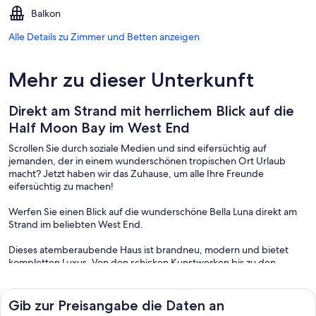
Balkon
Alle Details zu Zimmer und Betten anzeigen
Mehr zu dieser Unterkunft
Direkt am Strand mit herrlichem Blick auf die
Half Moon Bay im West End
Scrollen Sie durch soziale Medien und sind eifersüchtig auf
jemanden, der in einem wunderschönen tropischen Ort Urlaub
macht? Jetzt haben wir das Zuhause, um alle Ihre Freunde
eifersüchtig zu machen!
Werfen Sie einen Blick auf die wunderschöne Bella Luna direkt am
Strand im beliebten West End.
Dieses atemberaubende Haus ist brandneu, modern und bietet
kompletten Luxus. Von den schicken Kunstwerken bis zu den
hochwertigen Oberflächen werden Sie die Details dieses
Ferienhauses lieben.
Gib zur Preisangabe die Daten an
Aber seine hervorragende Lage bietet den wahren Reiz.