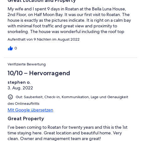
Great Location and Property
My wife and I spent 9 days in Roatan at the Bella Luna House,
2nd Floor, on Half Moon Bay. It was our first visit to Roatan. The
house is exactly as the pictures indicate. It is right on a calm bay
with minimal foot traffic and great view and proximity to
snorkeling. The house was wonderful including the roof top
area which was awesome. We were fortunate to have the
Aufenthalt von 9 Nächten im August 2022
rooftop all to ourselves. The porch of the 2nd floor was nice, but
the sand flees would be a bit of an issue when sitting on the
0
chairs, but it was fine at the table. Some people, in other
reviews complained about the evening noise in other reviews,
Verifizierte Bewertung
but it was not very loud or bothersome. We would definitely
stay there again. There are so many restaurants and bars close
10/10 – Hervorragend
by, even one next door, and we had great service and mails
stephen o.
throughout our trip. the people of Roatan were extremely, nice
3. Aug. 2022
warm and nice.
Gut: Sauberkeit, Check-in, Kommunikation, Lage und Genauigkeit
des Onlineauftritts
Mit Google übersetzen
Great Property
I’ve been coming to Roatan for twenty years and this is the 1st
time staying here. Great location and beautiful home. Very
clean. Owner and management team are great!