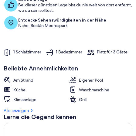
a
Bei dieser günstigen Lage bist du nie weit von dort entfernt,
m
wo du sein solltest.
b
Entdecke Sehenswürdigkeiten in der Nähe
e
Nahe: Roatán Meerespark
s
t
e
n
1 Schlafzimmer
1 Badezimmer
Platz für 3 Gäste
b
e
w
Beliebte Annehmlichkeiten
e
r
Am Strand
Eigener Pool
t
e
Küche
Waschmaschine
t
e
Klimaanlage
Grill
n
Alle anzeigen
U
Lerne die Gegend kennen
n
t
e