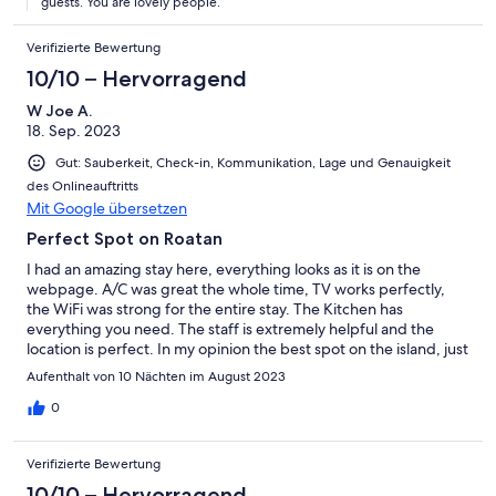
guests. You are lovely people.
Verifizierte Bewertung
10/10 – Hervorragend
W Joe A.
18. Sep. 2023
Gut: Sauberkeit, Check-in, Kommunikation, Lage und Genauigkeit
des Onlineauftritts
Mit Google übersetzen
Perfect Spot on Roatan
I had an amazing stay here, everything looks as it is on the
webpage. A/C was great the whole time, TV works perfectly,
the WiFi was strong for the entire stay. The Kitchen has
everything you need. The staff is extremely helpful and the
location is perfect. In my opinion the best spot on the island, just
steps away from the water, a grocery store and a variety of
Aufenthalt von 10 Nächten im August 2023
restaurants and bars. There are plenty of fun activities to get
into and the management team can help you with anything that
0
you would like to get into.
Verifizierte Bewertung
10/10 – Hervorragend