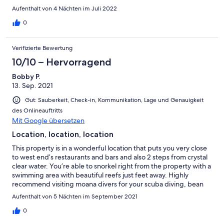
Aufenthalt von 4 Nächten im Juli 2022
0
Verifizierte Bewertung
10/10 – Hervorragend
Bobby P.
13. Sep. 2021
Gut: Sauberkeit, Check-in, Kommunikation, Lage und Genauigkeit
des Onlineauftritts
Mit Google übersetzen
Location, location, location
This property is in a wonderful location that puts you very close
to west end’s restaurants and bars and also 2 steps from crystal
clear water. You’re able to snorkel right from the property with a
swimming area with beautiful reefs just feet away. Highly
recommend visiting moana divers for your scuba diving, bean
crazy for breakfast or lunch and sundowners for drinks.
Aufenthalt von 5 Nächten im September 2021
0