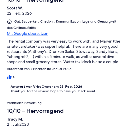
Scott W.
22. Feb. 2026
Gut: Sauberkeit, Check-in, Kommunikation, Lage und Genauigkeit
des Onlineauftritts
Mit Google übersetzen
The rental company was very easy to work with, and Marvin (the
onsite caretaker) was super helpful. There are many very good
restaurants (Anthony's, Drunken Sailor, Stowaway, Sandy Buns,
Yahongreh?,...) within a 5 minute walk, as well as several dive
shops and small grocery stores. Water taxi dock is also a couple
minute walk. The unit was very clean and comfortable, had
Aufenthalt von 7 Nächten im Januar 2026
everything we needed, and the views from balcony and rooftop
were fantastic. Everything that was under the control of the
0
rental company was five-star worthy. However, it's only fair to
Antwort von VrboOwner am 23. Feb. 2026
mention the noise from Frank's Hideaway at night. It was
Thank you for the review, hope to have you back soon!
extremely loud in the bedroom, and went until about 2am on
the weekends. If not for the noise issue, we would be happy to
return to Bella Luna again and again. As it is, we will probably
Verifizierte Bewertung
look for other locations managed by this rental company.
10/10 – Hervorragend
Tracy M.
21. Juli 2023