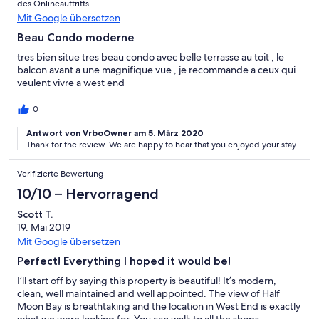
des Onlineauftritts
Mit Google übersetzen
Beau Condo moderne
tres bien situe tres beau condo avec belle terrasse au toit , le
balcon avant a une magnifique vue , je recommande a ceux qui
veulent vivre a west end
0
Antwort von VrboOwner am 5. März 2020
Thank for the review. We are happy to hear that you enjoyed your stay.
Verifizierte Bewertung
10/10 – Hervorragend
Scott T.
19. Mai 2019
Mit Google übersetzen
Perfect! Everything I hoped it would be!
I’ll start off by saying this property is beautiful! It’s modern,
clean, well maintained and well appointed. The view of Half
Moon Bay is breathtaking and the location in West End is exactly