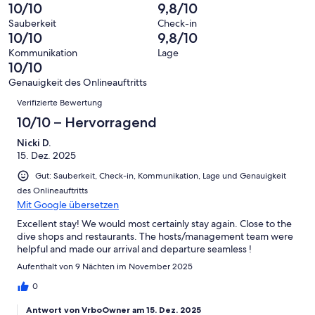
von
haben
insgesamt
10/10
9,8/10
Bewertung
Gästebewertungen
10
eine
36
von
haben
Sauberkeit
Check-in
-
Bewertung
Gästebewertungen
10/10
9,8/10
8
eine
Hervorragend
von
haben
-
Bewertung
Kommunikation
Lage
6
eine
10/10
Gut
von
-
Bewertung
4
Genauigkeit des Onlineauftritts
Okay
von
Bewertungen
-
Verifizierte Bewertung
2
Schlecht
-
10/10 – Hervorragend
Ungenügend
Nicki D.
15. Dez. 2025
Gut: Sauberkeit, Check-in, Kommunikation, Lage und Genauigkeit
des Onlineauftritts
Mit Google übersetzen
Excellent stay! We would most certainly stay again. Close to the
dive shops and restaurants. The hosts/management team were
helpful and made our arrival and departure seamless !
Aufenthalt von 9 Nächten im November 2025
0
Antwort von VrboOwner am 15. Dez. 2025