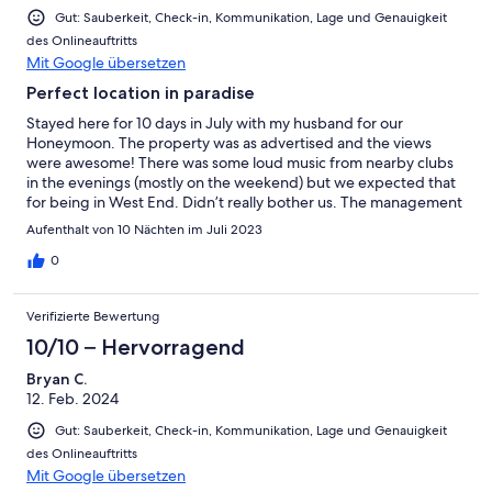
Gut: Sauberkeit, Check-in, Kommunikation, Lage und Genauigkeit
des Onlineauftritts
Mit Google übersetzen
Perfect location in paradise
Stayed here for 10 days in July with my husband for our
Honeymoon. The property was as advertised and the views
were awesome! There was some loud music from nearby clubs
in the evenings (mostly on the weekend) but we expected that
for being in West End. Didn’t really bother us. The management
was easy to contact and a breeze to work with. Steps away from
Aufenthalt von 10 Nächten im Juli 2023
the water and local restaurants. Loved it.
0
Verifizierte Bewertung
10/10 – Hervorragend
Bryan C.
12. Feb. 2024
Gut: Sauberkeit, Check-in, Kommunikation, Lage und Genauigkeit
des Onlineauftritts
Mit Google übersetzen