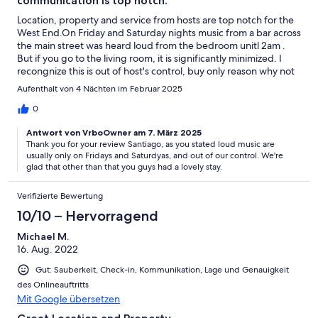
communication is top notch.
Location, property and service from hosts are top notch for the
West End.On Friday and Saturday nights music from a bar across
the main street was heard loud from the bedroom unitl 2am .
But if you go to the living room, it is significantly minimized. I
recongnize this is out of host's control, buy only reason why not
give my stay the full 5 stars. If one can plan around it, it should
Aufenthalt von 4 Nächten im Februar 2025
be no problem. We were diving early mornings, so staying up
late and joining the party wasn't an option during our
0
trip.Otherwise, highly recommend.
Antwort von VrboOwner am 7. März 2025
Thank you for your review Santiago, as you stated loud music are
usually only on Fridays and Saturdyas, and out of our control. We're
glad that other than that you guys had a lovely stay.
Verifizierte Bewertung
10/10 – Hervorragend
Michael M.
16. Aug. 2022
Gut: Sauberkeit, Check-in, Kommunikation, Lage und Genauigkeit
des Onlineauftritts
Mit Google übersetzen