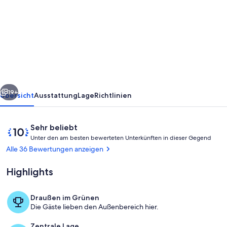
Direkt
am
Strand
mit
herrlichem
Blick
rück
Weiter
auf
19+
Übersicht
Ausstattung
Lage
Richtlinien
die
Half
Bewertungen
10
Sehr beliebt
Moon
U
von
Unter den am besten bewerteten Unterkünften in dieser Gegend
n
10,
Alle 36 Bewertungen anzeigen
Bay
t
Sehr
e
im
beliebt
Highlights
r
West
d
End
Draußen im Grünen
e
Terrasse/Patio
Die Gäste lieben den Außenbereich hier.
n
Zentrale Lage