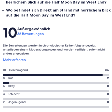
herrlichem Blick auf die Half Moon Bay im West End?
Wo befindet sich Direkt am Strand mit herrlichem Blick
auf die Half Moon Bay im West End?
Bewertungen
10
Außergewöhnlich
36 Bewertungen
Die Bewertungen werden in chronologischer Reihenfolge angezeigt,
unterliegen einem Moderationsprozess und wurden verifiziert, sofern nicht
anders angegeben.
Wird
Mehr erfahren
in
einem
34
10 – Hervorragend
34
neuen
von
Fenster
2
8 – Gut
2
insgesamt
geöffnet
von
36
0
6 – Okay
0
insgesamt
Gästebewertungen
von
36
0
4 – Schlecht
0
haben
insgesamt
Gästebewertungen
von
eine
36
0
2 – Ungenügend
0
haben
insgesamt
Bewertung
Gästebewertungen
von
eine
36