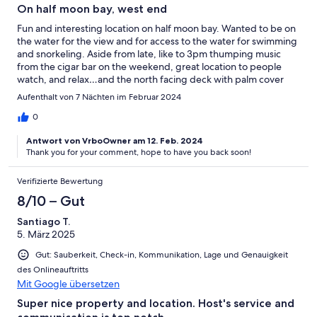
On half moon bay, west end
Fun and interesting location on half moon bay. Wanted to be on
the water for the view and for access to the water for swimming
and snorkeling. Aside from late, like to 3pm thumping music
from the cigar bar on the weekend, great location to people
watch, and relax…and the north facing deck with palm cover
means you won’t cook in the sun. Staff attentive and friendly.
Aufenthalt von 7 Nächten im Februar 2024
Next door Winston runs his own water taxi. There are three
excellent restaurants within rock throwing distance. Couch and
0
chair inside are a bit odd, could be more comfortable. Good
Antwort von VrboOwner am 12. Feb. 2024
chance we’ll be coming back
Thank you for your comment, hope to have you back soon!
Verifizierte Bewertung
8/10 – Gut
Santiago T.
5. März 2025
Gut: Sauberkeit, Check-in, Kommunikation, Lage und Genauigkeit
des Onlineauftritts
Mit Google übersetzen
Super nice property and location. Host's service and