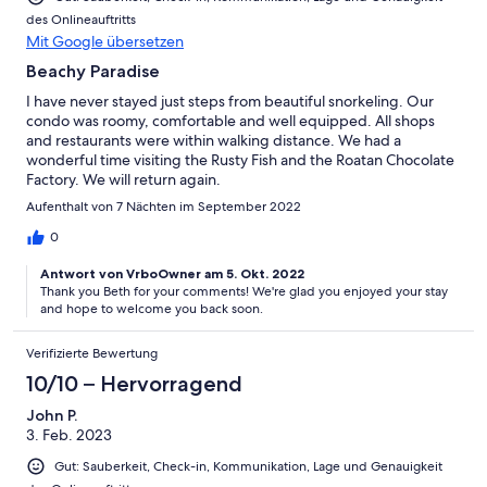
des Onlineauftritts
Mit Google übersetzen
Beachy Paradise
I have never stayed just steps from beautiful snorkeling. Our
condo was roomy, comfortable and well equipped. All shops
and restaurants were within walking distance. We had a
wonderful time visiting the Rusty Fish and the Roatan Chocolate
Factory. We will return again.
Aufenthalt von 7 Nächten im September 2022
0
Antwort von VrboOwner am 5. Okt. 2022
Thank you Beth for your comments! We're glad you enjoyed your stay
and hope to welcome you back soon.
Verifizierte Bewertung
10/10 – Hervorragend
John P.
3. Feb. 2023
Gut: Sauberkeit, Check-in, Kommunikation, Lage und Genauigkeit