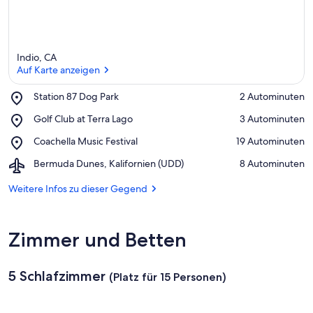
Indio, CA
Auf Karte anzeigen
Place,
Station 87 Dog Park
‪2 Autominuten‬
Station
Auf Karte anzeigen
Place,
Golf Club at Terra Lago
‪3 Autominuten‬
87
Golf
Dog
Place,
Coachella Music Festival
‪19 Autominuten‬
Club
Park
Coachella
at
Airport,
Bermuda Dunes, Kalifornien (UDD)
‪8 Autominuten‬
Music
Terra
Bermuda
Festival
Lago
Dunes,
Weitere Infos zu dieser Gegend
Kalifornien
(UDD)
Zimmer und Betten
5 Schlafzimmer
(Platz für 15 Personen)