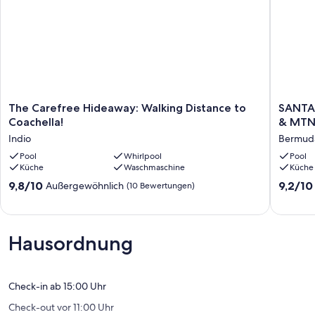
The
SANTA
The Carefree Hideaway: Walking Distance to
SANTA
Carefree
FE
Coachella!
& MTN
Hideaway:
MODER
Indio
Bermud
Walking
5BED/3
Distance
Pool
Whirlpool
WITH
Pool
Küche
Waschmaschine
Küche
to
POOL/S
Coachella!
&
9.8
9.2
9,8/10
9,2/10
Außergewöhnlich
(10 Bewertungen)
Indio
MTN
von
von
VIEWS
10,
10,
Bermud
Außergewöhnlich,
Wunder
Dunes
(10
(29
Hausordnung
Bewertungen)
Bewert
Check-in ab 15:00 Uhr
Check-out vor 11:00 Uhr