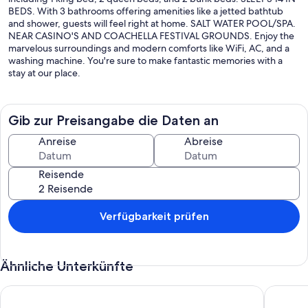
BEDS. With 3 bathrooms offering amenities like a jetted bathtub
and shower, guests will feel right at home. SALT WATER POOL/SPA.
NEAR CASINO'S AND COACHELLA FESTIVAL GROUNDS. Enjoy the
marvelous surroundings and modern comforts like WiFi, AC, and a
washing machine. You're sure to make fantastic memories with a
stay at our place.
Gib zur Preisangabe die Daten an
Anreise
Abreise
Reisende
Verfügbarkeit prüfen
Ähnliche Unterkünfte
The Carefree Hideaway: Walking Distance to Coachella!
SANTA F