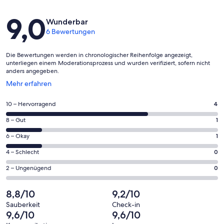
Bewertungen
9,0
Wunderbar
6 Bewertungen
Die Bewertungen werden in chronologischer Reihenfolge angezeigt,
unterliegen einem Moderationsprozess und wurden verifiziert, sofern nicht
anders angegeben.
Wird
Mehr erfahren
in
einem
4
10 – Hervorragend
4
neuen
von
Fenster
1
8 – Gut
1
insgesamt
geöffnet
von
6
1
6 – Okay
1
insgesamt
Gästebewertungen
von
6
0
4 – Schlecht
0
haben
insgesamt
Gästebewertungen
von
eine
6
0
2 – Ungenügend
0
haben
insgesamt
Bewertung
Gästebewertungen
von
eine
6
von
haben
insgesamt
8,8/10
9,2/10
Bewertung
Gästebewertungen
10
eine
6
von
haben
Sauberkeit
Check-in
-
Bewertung
Gästebewertungen
9,6/10
9,6/10
8
eine
Hervorragend
von
haben