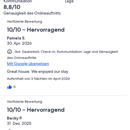
-
Bewertung
Kommunikation
Lage
6
eine
8,8/10
Gut
von
-
Bewertung
4
Genauigkeit des Onlineauftritts
Okay
von
Bewertungen
-
Verifizierte Bewertung
2
Schlecht
-
10/10 – Hervorragend
Ungenügend
Pamela S.
30. Apr. 2026
Gut: Sauberkeit, Check-in, Kommunikation, Lage und Genauigkeit
des Onlineauftritts
Mit Google übersetzen
Great house. We enjoyed our stay
Aufenthalt von 3 Nächten im April 2026
0
Verifizierte Bewertung
10/10 – Hervorragend
Becky P.
31. Dez. 2025