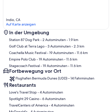
Indio, CA
Auf Karte anzeigen
In der Umgebung
Karte
Station 87 Dog Park
- 2 Autominuten
- 1.9 km
Golf Club at Terra Lago
- 3 Autominuten
- 2.3 km
Coachella Music Festival
- 19 Autominuten
- 11.6 km
Empire Polo Club
- 19 Autominuten
- 11.6 km
Stagecoach Festival
- 19 Autominuten
- 11.6 km
Fortbewegung vor Ort
Flughafen Bermuda Dunes (UDD) – 14 Fahrminuten
Restaurants
‪Love's Travel Stop - ‬4 Autominuten
‪Spotlight 29 Casino - ‬6 Autominuten
‪TravelCenters of America - ‬4 Autominuten
‪McDonald's - ‬4 Autominuten