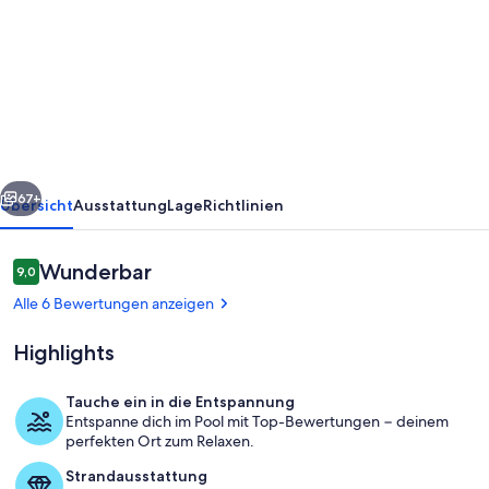
Indio
4000
SQ
FT
5bedroom.
3
rück
Weiter
BATH,
67+
Übersicht
Ausstattung
Lage
Richtlinien
SALT,
POOL
Bewertungen
Wunderbar
9,0
9,0 von 10.
,
Alle 6 Bewertungen anzeigen
SPA,
Highlights
WiFi
and
Tauche ein in die Entspannung
AC,
Entspanne dich im Pool mit Top-Bewertungen − deinem
Zimmer
perfekten Ort zum Relaxen.
COACHELLA,
Strandausstattung