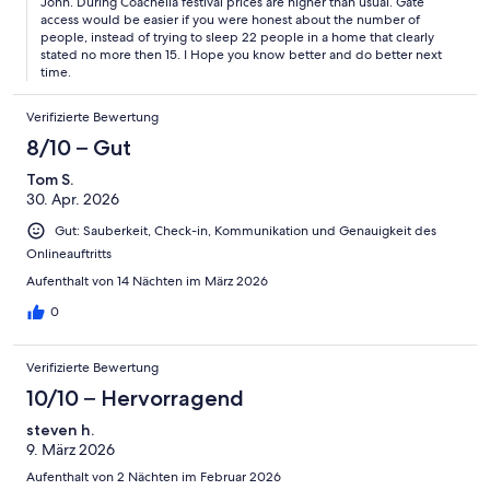
John. During Coachella festival prices are higher than usual. Gate
access would be easier if you were honest about the number of
people, instead of trying to sleep 22 people in a home that clearly
stated no more then 15. I Hope you know better and do better next
time.
Verifizierte Bewertung
8/10 – Gut
Tom S.
30. Apr. 2026
Gut: Sauberkeit, Check-in, Kommunikation und Genauigkeit des
Onlineauftritts
Aufenthalt von 14 Nächten im März 2026
0
Verifizierte Bewertung
10/10 – Hervorragend
steven h.
9. März 2026
Aufenthalt von 2 Nächten im Februar 2026