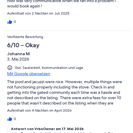
host was very communicative when we ran into a problem I
would book again !
Aufenthalt von 2 Nächten im Juli 2025
0
Verifizierte Bewertung
6/10 – Okay
Johanna M.
3. Mai 2026
Gut: Sauberkeit, Kommunikation und Lage
Mit Google übersetzen
The pool and jacuzzi were nice. However, multiple things were
not functioning properly including the stove. Check in and
getting into the gated community each time was a hassle and
not described on the listing. There were extra fees for over 10
people that wasn’t described on the listing when they are
already overcharging for the stay.
Aufenthalt von 4 Nächten im April 2026
0
Antwort von VrboOwner am 17. Mai 2026