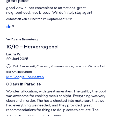
great place
good view. super convenient to attractions. great
neighborhood. nice breeze. Will definitely stay again!
Aufenthalt von 4 Nächten im September 2022
0
Verifizierte Bewertung
10/10 – Hervorragend
Laura W.
20. Juni 2025
Gut: Sauberkeit, Check-in, Kommunikation, Lage und Genauigkeit
des Onlineauftritts
Mit Google übersetzen
8 Days in Paradise
Wonderful location, with great amenities. The grill by the pool
was awesome for cooking meals at night. Everything was very
clean and in order. The hosts checked into make sure that we
had everything we needed, and they provided great
recommendations for things to do, places to eat, etc. The
boogie boards and beach towels were very nice to have as well.