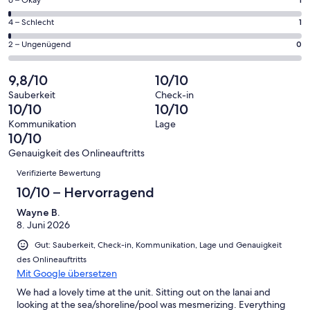
106
1
insgesamt
Gästebewertungen
von
106
1
4 – Schlecht
1
haben
insgesamt
Gästebewertungen
von
eine
106
0
2 – Ungenügend
0
haben
insgesamt
Bewertung
Gästebewertungen
von
eine
106
von
haben
insgesamt
9,8/10
10/10
Bewertung
Gästebewertungen
10
eine
106
von
haben
Sauberkeit
Check-in
-
Bewertung
Gästebewertungen
10/10
10/10
8
eine
Hervorragend
von
haben
-
Bewertung
Kommunikation
Lage
6
eine
10/10
Gut
von
-
Bewertung
4
Genauigkeit des Onlineauftritts
Okay
von
Bewertungen
-
Verifizierte Bewertung
2
Schlecht
-
10/10 – Hervorragend
Ungenügend
Wayne B.
8. Juni 2026
Gut: Sauberkeit, Check-in, Kommunikation, Lage und Genauigkeit
des Onlineauftritts
Mit Google übersetzen
We had a lovely time at the unit. Sitting out on the lanai and
looking at the sea/shoreline/pool was mesmerizing. Everything