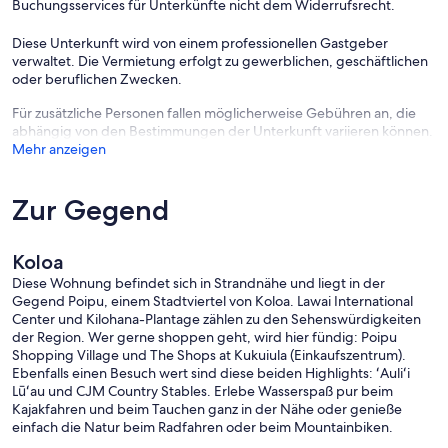
Buchungsservices für Unterkünfte nicht dem Widerrufsrecht.
that arc around a wide, long green belt, ensuring spaciousness and
serenity in an uncrowded tropical garden setting. The newly
Diese Unterkunft wird von einem professionellen Gastgeber
renovated grand pool is surrounded by the green belt and is the
verwaltet. Die Vermietung erfolgt zu gewerblichen, geschäftlichen
largest and only heated condo pool in Poipu. With a length of 23
oder beruflichen Zwecken.
yards, it invites lap swimmers. There are two outdoor grilling areas -
one behind the pool and the other within the manicured greenbelt.
Für zusätzliche Personen fallen möglicherweise Gebühren an, die
Poipu Sands is a member of the Poipu Kai Association which
abhängig von den Bestimmungen der Unterkunft variieren können.
meticulously maintains our grounds as well as all of its 40 acres,
Mehr anzeigen
including the greenbelt linking Poipu State Beaches with Poipu
Sands and Shipwreck's Beach. Besides our adjacent tennis court,
Poipu Kai offers our guests 8 other tennis courts as well as a hot tub.
Zur Gegend
In addition to maintaining our grounds, Poipu Kai also offers us with
a 24-hour patrol service.
Koloa
WHY POIPU?
Diese Wohnung befindet sich in Strandnähe und liegt in der
Gegend Poipu, einem Stadtviertel von Koloa. Lawai International
Poipu is located on the southern part of Kauai, which receives much
Center und Kilohana-Plantage zählen zu den Sehenswürdigkeiten
less rain than the north. Minimizing the chances of rain is an
der Region. Wer gerne shoppen geht, wird hier fündig: Poipu
important consideration when planning your vacation. There are
Shopping Village und The Shops at Kukuiula (Einkaufszentrum).
times when the north and east parts of the island are experiencing
Ebenfalls einen Besuch wert sind diese beiden Highlights: ʻAuliʻi
heavy rains while it is dry in Poipu. Poipu has an abundance of local
Lūʻau und CJM Country Stables. Erlebe Wasserspaß pur beim
attractions - great beaches & watersport opportunities, excellent
Kajakfahren und beim Tauchen ganz in der Nähe oder genieße
dining & shopping, golf, hiking trails, a world renowned National
einfach die Natur beim Radfahren oder beim Mountainbiken.
Botanical Gardens, native ceremonial sites, spouting horn - and it is
also ideally located to take advantage of all that Kauai has to offer.