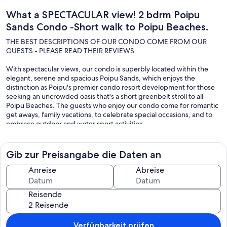
What a SPECTACULAR view! 2 bdrm Poipu
Sands Condo -Short walk to Poipu Beaches.
THE BEST DESCRIPTIONS OF OUR CONDO COME FROM OUR
GUESTS - PLEASE READ THEIR REVIEWS.
With spectacular views, our condo is superbly located within the
elegant, serene and spacious Poipu Sands, which enjoys the
distinction as Poipu's premier condo resort development for those
seeking an uncrowded oasis that's a short greenbelt stroll to all
Poipu Beaches. The guests who enjoy our condo come for romantic
get aways, family vacations, to celebrate special occasions, and to
embrace outdoor and water sport activities.
WHY 223 POIPU SANDS?
Gib zur Preisangabe die Daten an
The views are spectacular - from the second floor Lanai watch the
sunrise, the ocean waves of Keoniloa Bay (aka Shipwrecks Beach),
Anreise
Abreise
Shipwreck's cliff divers, the setting sun's glow on the cliff's rock face
with pink clouds above. The lanai also looks down on our Condo
Reisende
Association's large, grand pool. At night the pool's underwater
lights create a reflecting pool with surreal sapphire blue waters.
Framing the pool and directly behind it is a large planted memorial
burial hill containing the remains the earliest native inhabitants
Verfügbarkeit prüfen