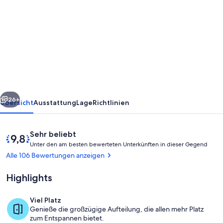
von
What
a
SPECTACULAR
view!
2
bdrm
rück
Weiter
Poipu
26+
Übersicht
Ausstattung
Lage
Richtlinien
Sands
Condo
Bewertungen
9,8
Sehr beliebt
-
U
von
Unter den am besten bewerteten Unterkünften in dieser Gegend
n
10,
Alle 106 Bewertungen anzeigen
Short
t
Sehr
e
walk
beliebt
Highlights
r
to
d
Viel Platz
Poipu
e
Unterkunftsgelände
Genieße die großzügige Aufteilung, die allen mehr Platz
Beaches.
n
zum Entspannen bietet.