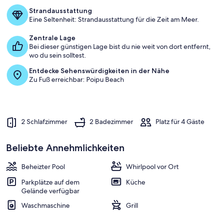
a
Strandausstattung
m
Eine Seltenheit: Strandausstattung für die Zeit am Meer.
b
Zentrale Lage
e
Bei dieser günstigen Lage bist du nie weit von dort entfernt,
s
wo du sein solltest.
t
Entdecke Sehenswürdigkeiten in der Nähe
e
Zu Fuß erreichbar: Poipu Beach
n
b
e
w
2 Schlafzimmer
2 Badezimmer
Platz für 4 Gäste
e
r
t
Beliebte Annehmlichkeiten
e
t
Beheizter Pool
Whirlpool vor Ort
e
n
Parkplätze auf dem
Küche
Gelände verfügbar
U
n
Waschmaschine
Grill
t