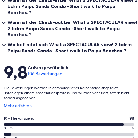
bdrm Poipu Sands Condo -Short walk to Poipu
Beaches.?
Wann ist der Check-out bei What a SPECTACULAR view!
2 bdrm Poipu Sands Condo -Short walk to Poipu
Beaches.?
Wo befindet sich What a SPECTACULAR view! 2 bdrm
Poipu Sands Condo -Short walk to Poipu Beaches.?
Bewertungen
9,8
Außergewöhnlich
106 Bewertungen
Die Bewertungen werden in chronologischer Reihenfolge angezeigt,
unterliegen einem Moderationsprozess und wurden verifiziert, sofern nicht
anders angegeben.
Wird
Mehr erfahren
in
einem
98
10 – Hervorragend
98
neuen
von
Fenster
6
8 – Gut
6
insgesamt
geöffnet
von
6 – Okay
1