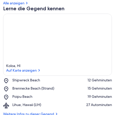
e
Alle anzeigen
r
Lerne die Gegend kennen
k
ü
n
f
t
e
n
i
n
d
Koloa, HI
i
Auf Karte anzeigen
e
s
e
Place,
Shipwreck Beach
‪12 Gehminuten‬
r
Shipwreck
Auf Karte anzeigen
Place,
Brennecke Beach (Strand)
‪15 Gehminuten‬
Beach
Brennecke
G
Place,
Poipu Beach
‪19 Gehminuten‬
Beach
e
Poipu
(Strand)
g
Airport,
Lihue, Hawaii (LIH)
‪27 Autominuten‬
Beach
e
Lihue,
n
Hawaii
Weitere Infos zu dieser Gegend