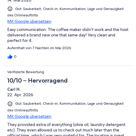
14. Mai 2026
Gut: Sauberkeit, Check-in, Kommunikation, Lage und Genauigkeit
des Onlineauftritts
Mit Google übersetzen
Easy communication. The coffee maker didn’t work and the host
delivered a brand new one that same day! Very clean and
perfect for 4.
Aufenthalt von 7 Nächten im Mai 2026
0
Verifizierte Bewertung
10/10 – Hervorragend
Carl H.
22. Apr. 2026
Gut: Sauberkeit, Check-in, Kommunikation, Lage und Genauigkeit
des Onlineauftritts
Mit Google übersetzen
They provided extra of everything (olive oil, laundry detergent
etc). They even allowed us to check out much later than the
official time, which I was very grateful for. The location is great.