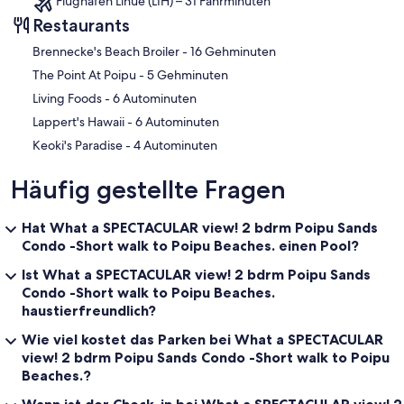
Flughafen Lihue (LIH) – 31 Fahrminuten
Restaurants
‪Brennecke's Beach Broiler - ‬16 Gehminuten
‪The Point At Poipu - ‬5 Gehminuten
‪Living Foods - ‬6 Autominuten
‪Lappert's Hawaii - ‬6 Autominuten
‪Keoki's Paradise - ‬4 Autominuten
Häufig gestellte Fragen
Hat What a SPECTACULAR view! 2 bdrm Poipu Sands
Condo -Short walk to Poipu Beaches. einen Pool?
Ist What a SPECTACULAR view! 2 bdrm Poipu Sands
Condo -Short walk to Poipu Beaches.
haustierfreundlich?
Wie viel kostet das Parken bei What a SPECTACULAR
view! 2 bdrm Poipu Sands Condo -Short walk to Poipu
Beaches.?
Wann ist der Check-in bei What a SPECTACULAR view! 2