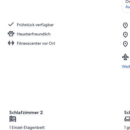
Or
Au
Frühstück verfügbar
Haustierfreundlich
Fitnesscenter vor Ort
Weit
Schlafzimmer 2
Sc
1 Einzel-Etagenbett
1 g