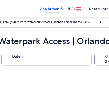
•
App öffnen
EUR
Unterkunft 
BR Family Suite With Waterpark Access | Orlando | Near Theme Parks
 Waterpark Access | Orland
Daten
G