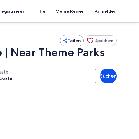
registrieren
Hilfe
Meine Reisen
Anmelden
Teilen
Speichern
o | Near Theme Parks
äste
Suchen