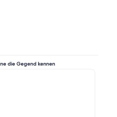
r
Zimmer
rne die Gegend kennen
ch
Speisen