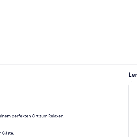
Spielezimme
Le
Fitnessberei
h
einem perfekten Ort zum Relaxen.
r Gäste.