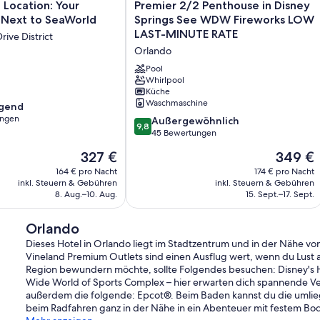
Premier
Location: Your
Premier 2/2 Penthouse in Disney
2/2
 Next to SeaWorld
Springs See WDW Fireworks LOW
Penthouse
LAST-MINUTE RATE
rive District
in
Orlando
Disney
Springs
Pool
See
Whirlpool
Küche
WDW
Waschmaschine
agend
Fireworks
ungen
LOW
9.8
Außergewöhnlich
9,8
LAST-
von
45 Bewertungen
,
MINUTE
10,
Der
Der
327 €
349 €
RATE
Außergewöhnlich,
Preis
Preis
Orlando
45
164 € pro Nacht
174 € pro Nacht
beträgt
beträgt
inkl. Steuern & Gebühren
inkl. Steuern & Gebühren
Bewertungen
327 €
349 €
8. Aug.–10. Aug.
15. Sept.–17. Sept.
Orlando
Dieses Hotel in Orlando liegt im Stadtzentrum und in der Nähe vo
Vineland Premium Outlets sind einen Ausflug wert, wenn du Lust
Region bewundern möchte, sollte Folgendes besuchen: Disney's 
Wide World of Sports Complex – hier erwarten dich spannende Vera
außerdem die folgende: Epcot®. Beim Baden kannst du die umlie
beim Radfahren ganz in der Nähe in ein Abenteuer mit festem Bo