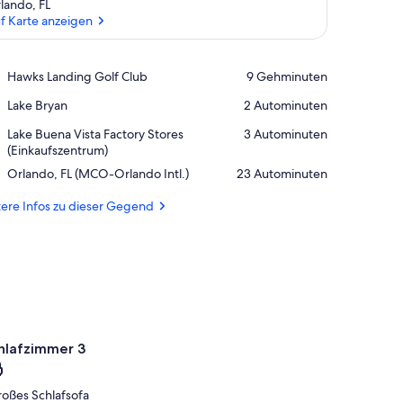
lando, FL
f Karte anzeigen
Auf Karte anzeigen
Place,
Hawks Landing Golf Club
‪9 Gehminuten‬
Hawks
Place,
Lake Bryan
‪2 Autominuten‬
Landing
Lake
Golf
Place,
Lake Buena Vista Factory Stores
‪3 Autominuten‬
Bryan
Club
Lake
(Einkaufszentrum)
Buena
Airport,
Orlando, FL (MCO-Orlando Intl.)
‪23 Autominuten‬
Vista
Orlando,
Factory
FL
ere Infos zu dieser Gegend
Stores
(MCO-
(Einkaufszentrum)
Orlando
Intl.)
hlafzimmer 3
roßes Schlafsofa