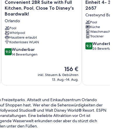
Convenient
Einheit
Convenient 2BR Suite with Full
Einheit 4- 3 Schlafz
2BR
4-
Kitchen, Pool, Close To Disney's
2657
Suite
3
Boardwalk!
Crestwynd Bay
with
Schlafzimmer
Orlando
Full
Haus
Pool
Küche
Kitchen,
2657
Pool
Waschmaschine
Pool,
Whirlpool
Crestwynd
Trockner
Haustiere erlaubt
Close
Bay
Kostenloses WLAN
9.2
To
Wunderbar
9,2
von
Disney's
26 Bewertungen
9.0
Wunderbar
9,0
10,
Boardwalk!
von
14 Bewertungen
Wunderbar,
Orlando
10,
26
Wunderbar,
Der
156 €
Bewertungen
14
Preis
inkl. Steuern & Gebühren
Bewertungen
beträgt
13. Aug.–14. Aug.
156 €
n Freizeitparks. Altstadt und Einkaufszentrum Orlando
 auf Shoppen hast. Wer eher die Sehenswürdigkeiten der
Hollywood Studios® und Walt Disney World® Resort. ESPN
nstaltungen. Eine beliebte Attraktion vor Ort ist
gende Wasserwelt erkunden oder aber du stürzt dich
den unter den Füßen.