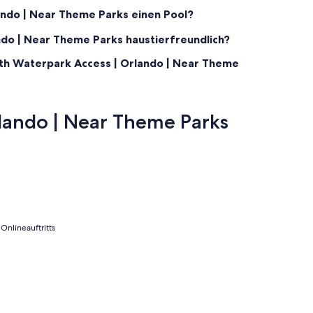
is only 28 days.
ando | Near Theme Parks einen Pool?
ble, with routes to Magic Kingdom and EPCOT only.
ndo | Near Theme Parks haustierfreundlich?
With Waterpark Access | Orlando | Near Theme
fee.
lando | Near Theme Parks
Onlineauftritts