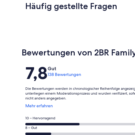
Häufig gestellte Fragen
Bewertungen von 2BR Family 
Bewertungen
7,8
Gut
138 Bewertungen
Die Bewertungen werden in chronologischer Reihenfolge angezeig
unterliegen einem Moderationsprozess und wurden verifiziert, sof
nicht anders angegeben.
Wird
Mehr erfahren
in
einem
63
10 – Hervorragend
neuen
von
Fenster
30
8 – Gut
insgesamt
geöffnet
von