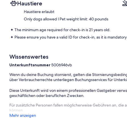
Haustiere
✦ Check-in is available from 04:00 pm.
Haustiere erlaubt
Only dogs allowed l Pet weight limit: 40 pounds
✦ You may keep your luggage at the front desk if you arrive early.
✦ The minimum age required for check-in is 21 years old.
✦ Public or shared fitness center is available, available in the prope
✦ Please ensure you have a valid ID for check-in, as it is mandatory 
✦ Outdoor shared pool is available.
✦ Paid parking lot – 1 space(s), available for $34.88 per day.
Wissenswertes
✦ Shuttle service is available upon request for free.
Unterkunftsnummer
5006946vb
———————————————
Wenn du deine Buchung stornierst, gelten die Stornierungsbe
über Verbraucherrechte unterliegen Buchungsservices für Unterk
Other Things to Note:
There are several additional things to note:
Diese Unterkunft wird von einem professionellen Gastgeber verwa
geschäftlichen oder beruflichen Zwecken.
✦ A mandatory resort fee of $28.13 per night will be collected upon 
Für zusätzliche Personen fallen möglicherweise Gebühren an, die
✦ Pets are welcome with an additional charge of $125.00. Only dog
können.
Mehr anzeigen
✦ We use multi-unit listings, so rooms are similar but may have smal