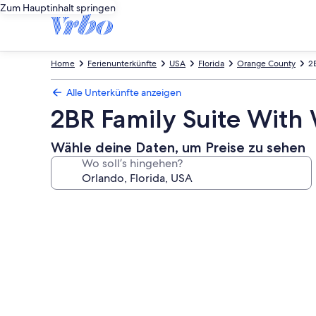
Zum Hauptinhalt springen
Home
Ferienunterkünfte
USA
Florida
Orange County
2
Alle Unterkünfte anzeigen
2BR Family Suite With
Wähle deine Daten, um Preise zu sehen
Wo soll’s hingehen?
Fotogalerie
von
2BR
Family
Suite
With