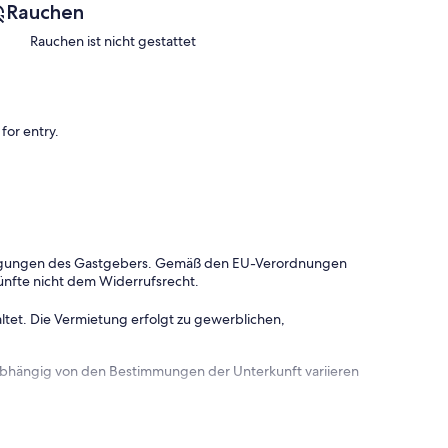
Rauchen
Rauchen ist nicht gestattet
rty.
for entry.
dingungen des Gastgebers. Gemäß den EU-Verordnungen
ünfte nicht dem Widerrufsrecht.
ltet. Die Vermietung erfolgt zu gewerblichen,
check-in, not included in the daily rate.
 abhängig von den Bestimmungen der Unterkunft variieren
s allowed l Pet weight limit: 40 pounds
l differences.