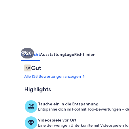
Waterpark
Access
|
Orlando
|
Near
28+
Theme
Übersicht
Ausstattung
Lage
Richtlinien
Parks
Bewertungen
Gut
7,8
7,8 von 10.
Alle 138 Bewertungen anzeigen
Highlights
Kinderbereic
Tauche ein in die Entspannung
Entspanne dich im Pool mit Top-Bewertungen − d
Videospiele vor Ort
Eine der wenigen Unterkünfte mit Videospielen fü