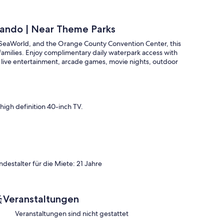
lando | Near Theme Parks
 SeaWorld, and the Orange County Convention Center, this
amilies. Enjoy complimentary daily waterpark access with
plus live entertainment, arcade games, movie nights, outdoor
high definition 40-inch TV.
ndestalter für die Miete: 21 Jahre
for entry.
Veranstaltungen
Veranstaltungen sind nicht gestattet
es according to the following schedule: