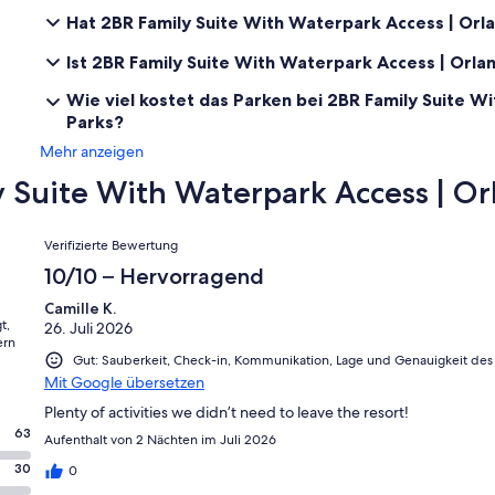
✦ The maximum number of days that you may book per reservation 
Hat 2BR Family Suite With Waterpark Access | Orl
✦ Shuttle service to and from Walt Disney World® Resort is availa
Ist 2BR Family Suite With Waterpark Access | Orla
✦ Buffet breakfast is available for a fee.
Wie viel kostet das Parken bei 2BR Family Suite 
✦ Early check-in and late check-out are subject to availability for a 
Parks?
Mehr anzeigen
Suite With Waterpark Access | Or
Bewertungen
Verifizierte Bewertung
10/10 – Hervorragend
Camille K.
t,
26. Juli 2026
ern
Gut: Sauberkeit, Check-in, Kommunikation, Lage und Genauigkeit des 
Mit Google übersetzen
Plenty of activities we didn’t need to leave the resort!
63
Aufenthalt von 2 Nächten im Juli 2026
30
0