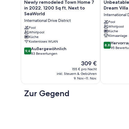
Newly
Unbeatable
Newly remodeled Town Home 7
Unbeatable 
remodeled
Location:
in 2022, 1200 Sq ft, Next to
Dream Villa
Town
Your
SeaWorld
International D
Home
Dream
International Drive District
7
Villa
Pool
Whirlpool
in
Next
Pool
Küche
2022,
Whirlpool
to
Klimaanlage
Küche
1200
SeaWorld
Kostenloses WLAN
8.8
Sq
International
Hervorr
8,8
von
ft,
Drive
95 Bewert
9.4
Außergewöhnlich
9,4
10,
Next
District
von
83 Bewertungen
Hervorragend
to
10,
Der
309 €
95
SeaWorld
Außergewöhnlich,
Preis
Bewertungen
International
83
155 € pro Nacht
beträgt
Drive
inkl. Steuern & Gebühren
Bewertungen
309 €
9. Nov.–11. Nov.
District
Zur Gegend