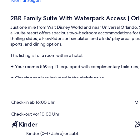
Mehr anzeigen
2BR Family Suite With Waterpark Access | Or
Just one mile from Walt Disney World and near Universal Orlando,
all-suite resort offers spacious two-bedroom accommodations for f
thrilling slides, a FlowRider surf simulator, and a kids’ play area, 
sports, and dining options.
This listing is for a room within a hotel.
✦ Your room is 569 sq. ft, equipped with complimentary toiletries, 
✦ Cleaning services included in the nightly price.
There are a few additional details to know before you book:
✦ The minimum age required for check-in is 21 years old.
Check-in ab 16:00 Uhr
Mi
✦ Please ensure you have a valid ID for check-in, as it is mandatory 
Check-out vor 10:00 Uhr
———————————————
Kinder
Kinder (0–17 Jahre) erlaubt
Guest Access:
During your stay, you will have access to the property and ameniti