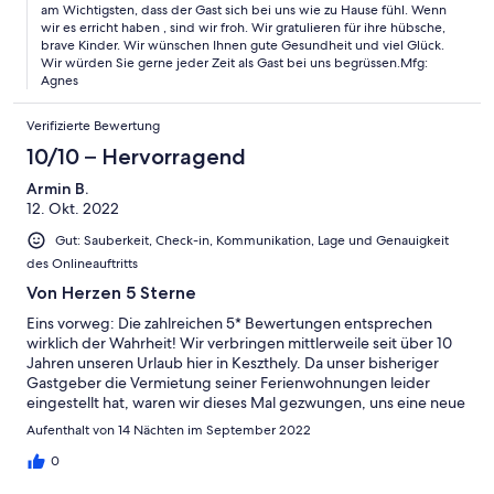
am Wichtigsten, dass der Gast sich bei uns wie zu Hause fühl. Wenn
wir es erricht haben , sind wir froh. Wir gratulieren für ihre hübsche,
brave Kinder. Wir wünschen Ihnen gute Gesundheit und viel Glück.
Wir würden Sie gerne jeder Zeit als Gast bei uns begrüssen.Mfg:
Agnes
Verifizierte Bewertung
10/10 – Hervorragend
Armin B.
12. Okt. 2022
Gut: Sauberkeit, Check-in, Kommunikation, Lage und Genauigkeit
des Onlineauftritts
Von Herzen 5 Sterne
Eins vorweg: Die zahlreichen 5* Bewertungen entsprechen
wirklich der Wahrheit! Wir verbringen mittlerweile seit über 10
Jahren unseren Urlaub hier in Keszthely. Da unser bisheriger
Gastgeber die Vermietung seiner Ferienwohnungen leider
eingestellt hat, waren wir dieses Mal gezwungen, uns eine neue
„Bleibe“ für die schönsten Wochen des Jahres zu suchen. Mit
Aufenthalt von 14 Nächten im September 2022
Agnes und ihrem Mann Jenö haben wir zwei äußerst
liebenswerte Gastgeber kennenlernen dürfen… immer
0
hilfsbereit und dennoch dezent im Hintergrund. Während