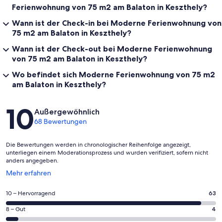
Ferienwohnung von 75 m2 am Balaton in Keszthely?
Wann ist der Check-in bei Moderne Ferienwohnung von
75 m2 am Balaton in Keszthely?
Wann ist der Check-out bei Moderne Ferienwohnung
von 75 m2 am Balaton in Keszthely?
Wo befindet sich Moderne Ferienwohnung von 75 m2
am Balaton in Keszthely?
Bewertungen
10
Außergewöhnlich
68 Bewertungen
Die Bewertungen werden in chronologischer Reihenfolge angezeigt,
unterliegen einem Moderationsprozess und wurden verifiziert, sofern nicht
anders angegeben.
Wird
Mehr erfahren
in
einem
63
10 – Hervorragend
63
neuen
von
Fenster
4
8 – Gut
4
insgesamt
geöffnet
von