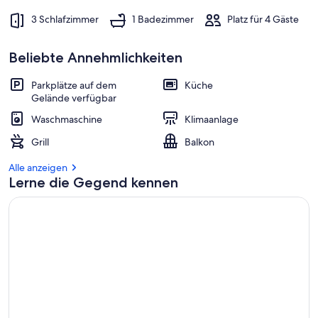
m
3 Schlafzimmer
1 Badezimmer
Platz für 4 Gäste
b
e
Beliebte Annehmlichkeiten
s
t
e
Parkplätze auf dem
Küche
n
Gelände verfügbar
Waschmaschine
Klimaanlage
b
e
Grill
Balkon
w
e
Alle anzeigen
r
Lerne die Gegend kennen
t
e
t
e
n
U
n
t
e
r