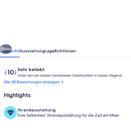
Ferienwohnung
von
75
m2
am
rück
Weiter
Balaton
20+
Übersicht
Ausstattung
Lage
Richtlinien
in
Keszthely
Bewertungen
10
Sehr beliebt
U
von
Unter den am besten bewerteten Unterkünften in dieser Gegend
n
10,
Alle 68 Bewertungen anzeigen
t
Sehr
e
beliebt
Highlights
r
d
Strandausstattung
e
Außenbereich
Eine Seltenheit: Strandausstattung für die Zeit am Meer.
n
a