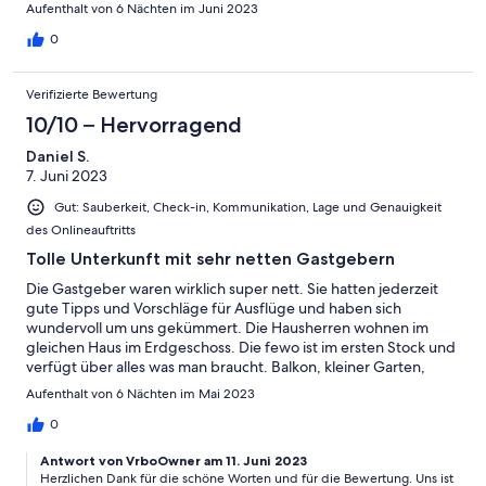
Aufenthalt von 6 Nächten im Juni 2023
0
Verifizierte Bewertung
10/10 – Hervorragend
Daniel S.
7. Juni 2023
Gut: Sauberkeit, Check-in, Kommunikation, Lage und Genauigkeit
des Onlineauftritts
Tolle Unterkunft mit sehr netten Gastgebern
Die Gastgeber waren wirklich super nett. Sie hatten jederzeit
gute Tipps und Vorschläge für Ausflüge und haben sich
wundervoll um uns gekümmert. Die Hausherren wohnen im
gleichen Haus im Erdgeschoss. Die fewo ist im ersten Stock und
verfügt über alles was man braucht. Balkon, kleiner Garten,
Klimaanlage... Die Lage ist super. Es ist ein schöner Badestrand
Aufenthalt von 6 Nächten im Mai 2023
zu Fuß zu erreichen. Und in die Stadt kommt man auch leicht.
Zahlreiche Einkaufsmöglichkeiten befinden sich ein paar
0
Straßen weiter. Wir waren begeistert.
Antwort von VrboOwner am 11. Juni 2023
Herzlichen Dank für die schöne Worten und für die Bewertung. Uns ist