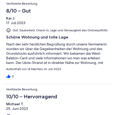
Verifizierte Bewertung
8/10 – Gut
Kai J.
17. Juli 2023
Gut: Sauberkeit, Check-in, Lage und Genauigkeit des Onlineauftritts
Schöne Wohnung und tolle Lage
Nach der sehr herzlichen Begrüßung durch unsere Vermieterin
wurden wir über die Gegebenheiten der Wohnung und des
Grundstücks ausführlich informiert. Wir bekamen die West-
Balaton-Card und viele Informationen wo man was erleben
kann. Der Libós-Strand ist in direkter Nähe zur Wohnung, mit
dem Auto ca. 4min. Zu Fuß vielleicht 10min. Das Auto bekam auf
Aufenthalt von 14 Nächten im Juli 2023
dem Grundstück einen überdachten Parkplatz, der immer frei
zugänglich war. Alles zusammen genommen hatten wir eine
0
tolle Zeit bei einer super lieben Vermieterin und ihrem Mann.
Verifizierte Bewertung
10/10 – Hervorragend
Michael T.
25. Juni 2023