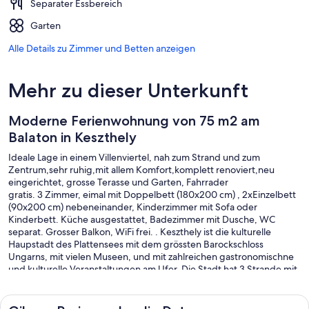
Separater Essbereich
Garten
Alle Details zu Zimmer und Betten anzeigen
Mehr zu dieser Unterkunft
Moderne Ferienwohnung von 75 m2 am
Balaton in Keszthely
Ideale Lage in einem Villenviertel, nah zum Strand und zum
Zentrum,sehr ruhig,mit allem Komfort,komplett renoviert,neu
eingerichtet, grosse Terasse und Garten, Fahrrader
gratis. 3 Zimmer, eimal mit Doppelbett (180x200 cm) , 2xEinzelbett
(90x200 cm) nebeneinander, Kinderzimmer mit Sofa oder
Kinderbett. Küche ausgestattet, Badezimmer mit Dusche, WC
separat. Grosser Balkon, WiFi frei. . Keszthely ist die kulturelle
Haupstadt des Plattensees mit dem grössten Barockschloss
Ungarns, mit vielen Museen, und mit zahlreichen gastronomischne
und kulturelle Veranstaltungen am Ufer. Die Stadt hat 3 Strande mit
Sandufer. 5 km entfernt ist der grösste Warmwassersee
Europas,Hévíz mit 29-32 C Sommer und Winter. In ein Umkreis von
25 km sind noch weitere 4 Thermalbaeder.In der Stadt sind