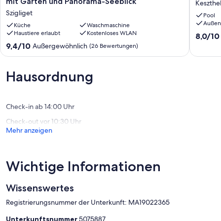
mit Garten und Panorama-Seeblick
Keszthe
reetgedecktes
Pool-
Szigliget
Pool
Bauernhaus
Anlage
Außen
mit
Küche
Waschmaschine
und
Haustiere erlaubt
Kostenloses WLAN
Garten
Klimaan
8.0
8,0/10
und
Keszthe
von
9.4
9,4/10
Außergewöhnlich
(26 Bewertungen)
Panorama-
10,
von
Seeblick
Sehr
10,
Szigliget
gut,
Außergewöhnlich,
Hausordnung
(1
(26
Bewertu
Bewertungen)
Check-in ab 14:00 Uhr
Check-out vor 10:30 Uhr
Mehr anzeigen
Wichtige Informationen
Wissenswertes
Registrierungsnummer der Unterkunft: MA19022365
Unterkunftsnummer
5075887