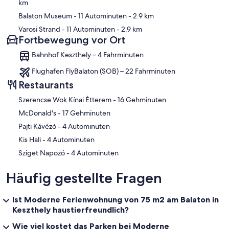
km
Balaton Museum
- 11 Autominuten
- 2.9 km
Varosi Strand
- 11 Autominuten
- 2.9 km
Fortbewegung vor Ort
Bahnhof Keszthely – 4 Fahrminuten
Flughafen FlyBalaton (SOB) – 22 Fahrminuten
Restaurants
‪Szerencse Wok Kínai Étterem - ‬16 Gehminuten
‪McDonald's - ‬17 Gehminuten
‪Pajti Kávézó - ‬4 Autominuten
‪Kis Hali - ‬4 Autominuten
‪Sziget Napozó - ‬4 Autominuten
Häufig gestellte Fragen
Ist Moderne Ferienwohnung von 75 m2 am Balaton in
Keszthely haustierfreundlich?
Wie viel kostet das Parken bei Moderne