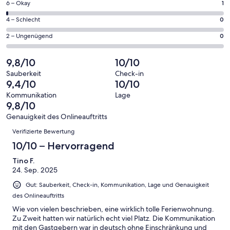
68
1
6 – Okay
1
insgesamt
Gästebewertungen
von
68
0
4 – Schlecht
0
haben
insgesamt
Gästebewertungen
von
eine
68
0
2 – Ungenügend
0
haben
insgesamt
Bewertung
Gästebewertungen
von
eine
68
von
haben
insgesamt
9,8/10
10/10
Bewertung
Gästebewertungen
10
eine
68
von
haben
Sauberkeit
Check-in
-
Bewertung
Gästebewertungen
9,4/10
10/10
8
eine
Hervorragend
von
haben
-
Bewertung
Kommunikation
Lage
6
eine
9,8/10
Gut
von
-
Bewertung
4
Genauigkeit des Onlineauftritts
Okay
von
Bewertungen
-
Verifizierte Bewertung
2
Schlecht
-
10/10 – Hervorragend
Ungenügend
Tino F.
24. Sep. 2025
Gut: Sauberkeit, Check-in, Kommunikation, Lage und Genauigkeit
des Onlineauftritts
Wie von vielen beschrieben, eine wirklich tolle Ferienwohnung.
Zu Zweit hatten wir natürlich echt viel Platz. Die Kommunikation
mit den Gastgebern war in deutsch ohne Einschränkung und