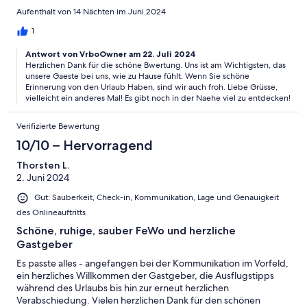
Tipps zu Gaststätten, Radtouren und Wanderungen. Zum
Aufenthalt von 14 Nächten im Juni 2024
Tagesausflug nach Budapest wurde mit uns ein sehr nützlicher
Reiseplan erstellt. Besser geht es nicht! Ein sehr sauberer Strand
1
war in 10 Minuten Fußweg erreicht. Mit tiefen Wasser nach ca.
Antwort von VrboOwner am 22. Juli 2024
25 Metern.
Herzlichen Dank für die schöne Bwertung. Uns ist am Wichtigsten, das
unsere Gaeste bei uns, wie zu Hause fühlt. Wenn Sie schöne
Erinnerung von den Urlaub Haben, sind wir auch froh. Liebe Grüsse,
vielleicht ein anderes Mal! Es gibt noch in der Naehe viel zu entdecken!
Verifizierte Bewertung
10/10 – Hervorragend
Thorsten L.
2. Juni 2024
Gut: Sauberkeit, Check-in, Kommunikation, Lage und Genauigkeit
des Onlineauftritts
Schöne, ruhige, sauber FeWo und herzliche
Gastgeber
Es passte alles - angefangen bei der Kommunikation im Vorfeld,
ein herzliches Willkommen der Gastgeber, die Ausflugstipps
während des Urlaubs bis hin zur erneut herzlichen
Verabschiedung. Vielen herzlichen Dank für den schönen