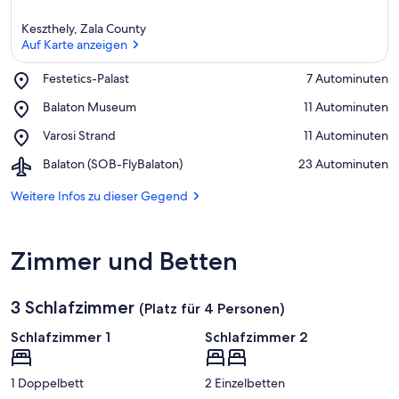
k
ü
Keszthely, Zala County
n
Auf Karte anzeigen
f
t
Place,
Festetics-Palast
‪7 Autominuten‬
e
Festetics-
Auf Karte anzeigen
n
Place,
Balaton Museum
‪11 Autominuten‬
Palast
Balaton
Place,
Varosi Strand
‪11 Autominuten‬
i
Museum
Varosi
n
Airport,
Balaton (SOB-FlyBalaton)
‪23 Autominuten‬
Strand
Balaton
d
(SOB-
Weitere Infos zu dieser Gegend
i
FlyBalaton)
e
s
e
Zimmer und Betten
r
G
3 Schlafzimmer
(Platz für 4 Personen)
e
g
Schlafzimmer 1
Schlafzimmer 2
e
n
d
1 Doppelbett
2 Einzelbetten