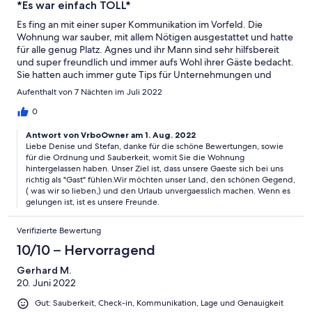
*Es war einfach TOLL*
unvergesslichen Urlaub!
Es fing an mit einer super Kommunikation im Vorfeld. Die
Wohnung war sauber, mit allem Nötigen ausgestattet und hatte
für alle genug Platz. Agnes und ihr Mann sind sehr hilfsbereit
und super freundlich und immer aufs Wohl ihrer Gäste bedacht.
Sie hatten auch immer gute Tips für Unternehmungen und
andere Urlauberfragen parat. Der kurze Weg zum sehr schönen
Aufenthalt von 7 Nächten im Juli 2022
Strandbad, zu den Geschäften und Restaurants sowie in die
Innenstadt ist auch bei Hitze leicht zu schaffen. Danke, dass wir
0
Eure Gäste sein durften. Wir kommen gern wieder. Denise,
Antwort von VrboOwner am 1. Aug. 2022
Stefan und Kinder.
Liebe Denise und Stefan, danke für die schöne Bewertungen, sowie
für die Ordnung und Sauberkeit, womit Sie die Wohnung
hintergelassen haben. Unser Ziel ist, dass unsere Gaeste sich bei uns
richtig als "Gast" fühlen.Wir möchten unser Land, den schönen Gegend,
( was wir so lieben,) und den Urlaub unvergaesslich machen. Wenn es
gelungen ist, ist es unsere Freunde.
Verifizierte Bewertung
10/10 – Hervorragend
Gerhard M.
20. Juni 2022
Gut: Sauberkeit, Check-in, Kommunikation, Lage und Genauigkeit