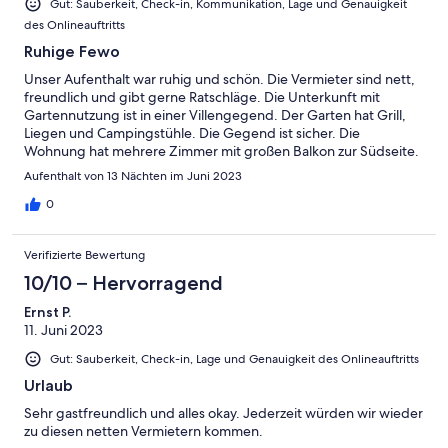
Gut: Sauberkeit, Check-in, Kommunikation, Lage und Genauigkeit
des Onlineauftritts
Ruhige Fewo
Unser Aufenthalt war ruhig und schön. Die Vermieter sind nett,
freundlich und gibt gerne Ratschläge. Die Unterkunft mit
Gartennutzung ist in einer Villengegend. Der Garten hat Grill,
Liegen und Campingstühle. Die Gegend ist sicher. Die
Wohnung hat mehrere Zimmer mit großen Balkon zur Südseite.
Alles ist sauber. Geeignet für ein Paar oder Familie. Zentral
Aufenthalt von 13 Nächten im Juni 2023
gelegen, 400 m zum Strand oder mehrere Supermärkte. In das
Stadtcentrum 20 Minuten Fussmarsch. Heviz Bad ca. 6 Km
0
entfernt. Es gibt Rad und Busverbindung. Ungarn ist immer
eine Reise wert.
Verifizierte Bewertung
10/10 – Hervorragend
Ernst P.
11. Juni 2023
Gut: Sauberkeit, Check-in, Lage und Genauigkeit des Onlineauftritts
Urlaub
Sehr gastfreundlich und alles okay. Jederzeit würden wir wieder
zu diesen netten Vermietern kommen.