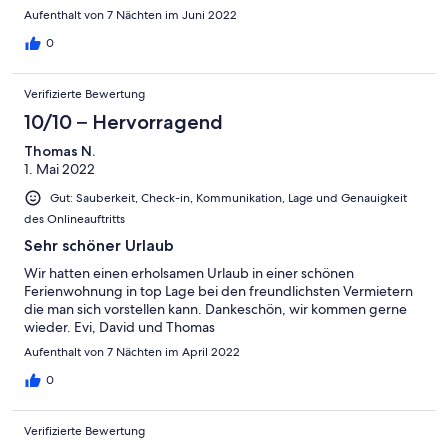
Freundlichkeit der Vermieter schreiben, wollte mich aber kurz
Aufenthalt von 7 Nächten im Juni 2022
halten. Nochmals herzlichen Dank für Ihre
Gastfreundlichkeit………
0
Verifizierte Bewertung
10/10 – Hervorragend
Thomas N.
1. Mai 2022
Gut: Sauberkeit, Check-in, Kommunikation, Lage und Genauigkeit
des Onlineauftritts
Sehr schöner Urlaub
Wir hatten einen erholsamen Urlaub in einer schönen
Ferienwohnung in top Lage bei den freundlichsten Vermietern
die man sich vorstellen kann. Dankeschön, wir kommen gerne
wieder. Evi, David und Thomas
Aufenthalt von 7 Nächten im April 2022
0
Verifizierte Bewertung