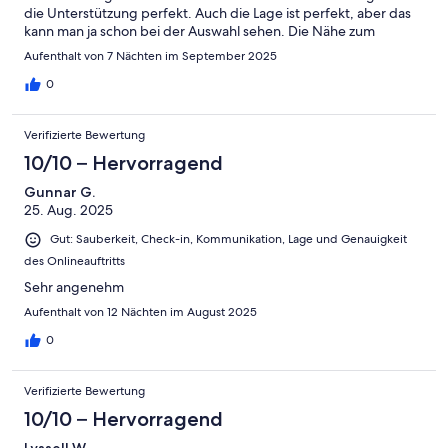
die Unterstützung perfekt. Auch die Lage ist perfekt, aber das
kann man ja schon bei der Auswahl sehen. Die Nähe zum
Thermalbad in Hevez bringt hier auch in der Nachsaison noch
Aufenthalt von 7 Nächten im September 2025
offene Restaurants und Märkte. Wir kommen gerne wieder.
0
Verifizierte Bewertung
10/10 – Hervorragend
Gunnar G.
25. Aug. 2025
Gut: Sauberkeit, Check-in, Kommunikation, Lage und Genauigkeit
des Onlineauftritts
Sehr angenehm
Aufenthalt von 12 Nächten im August 2025
0
Verifizierte Bewertung
10/10 – Hervorragend
Lyssell W.