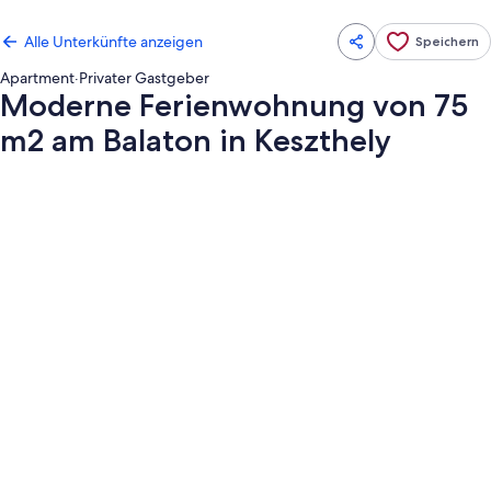
Alle Unterkünfte anzeigen
Speichern
Apartment
·
Privater Gastgeber
Moderne Ferienwohnung von 75
m2 am Balaton in Keszthely
Fotogalerie
von
Moderne