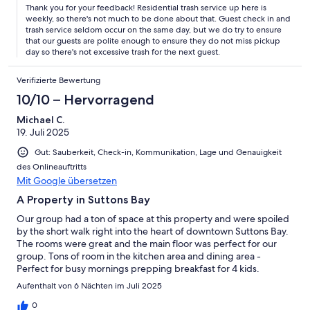
Thank you for your feedback! Residential trash service up here is
weekly, so there's not much to be done about that. Guest check in and
trash service seldom occur on the same day, but we do try to ensure
that our guests are polite enough to ensure they do not miss pickup
day so there's not excessive trash for the next guest.
Verifizierte Bewertung
10/10 – Hervorragend
Michael C.
19. Juli 2025
Gut: Sauberkeit, Check-in, Kommunikation, Lage und Genauigkeit
des Onlineauftritts
Mit Google übersetzen
A Property in Suttons Bay
Our group had a ton of space at this property and were spoiled
by the short walk right into the heart of downtown Suttons Bay.
The rooms were great and the main floor was perfect for our
group. Tons of room in the kitchen area and dining area -
Perfect for busy mornings prepping breakfast for 4 kids.
Amenities were fantastic as well. Host was incredibly
Aufenthalt von 6 Nächten im Juli 2025
accommodating and quick to respond to our messages.
0