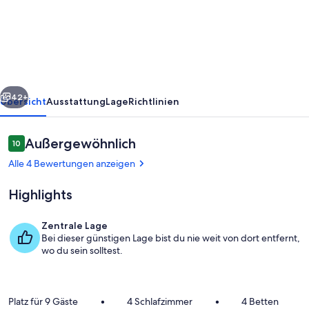
Suttons
Bay
Retreat
at
Broadway
rück
Weiter
Base
42+
Übersicht
Ausstattung
Lage
Richtlinien
Camp
Bewertungen
Außergewöhnlich
10
10 von 10.
Alle 4 Bewertungen anzeigen
Highlights
Zentrale Lage
Bei dieser günstigen Lage bist du nie weit von dort entfernt,
Speisen
wo du sein solltest.
Platz für 9 Gäste
•
4 Schlafzimmer
•
4 Betten