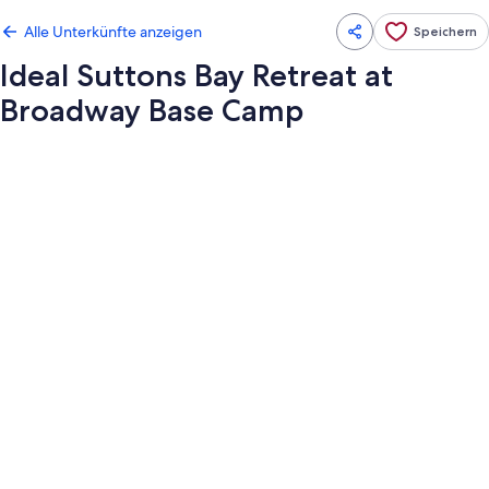
Alle Unterkünfte anzeigen
Speichern
Ideal Suttons Bay Retreat at
Broadway Base Camp
Fotogalerie
von
Ideal