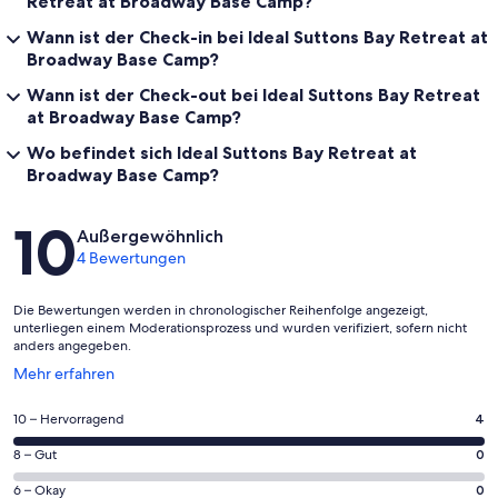
Retreat at Broadway Base Camp?
Hand soap
Dish soap and/or dishwasher tabs
Wann ist der Check-in bei Ideal Suttons Bay Retreat at
Coffee & filters
Broadway Base Camp?
Laundry detergent
Wann ist der Check-out bei Ideal Suttons Bay Retreat
Depending on your stay length, you may need to purchase
at Broadway Base Camp?
additional supplies. Some amenities—such as docks and grills—are
Wo befindet sich Ideal Suttons Bay Retreat at
seasonal and not guaranteed. If a specific item is important to your
stay, please contact management in advance.
Broadway Base Camp?
STR License #STR26-044
Bewertungen
10
Außergewöhnlich
4 Bewertungen
Die Bewertungen werden in chronologischer Reihenfolge angezeigt,
unterliegen einem Moderationsprozess und wurden verifiziert, sofern nicht
anders angegeben.
Wird
Mehr erfahren
in
einem
4
10 – Hervorragend
4
neuen
von
Fenster
0
8 – Gut
0
insgesamt
geöffnet
von
4
0
6 – Okay
0