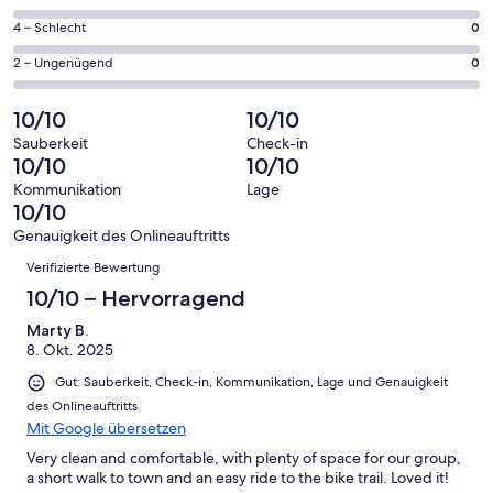
insgesamt
Gästebewertungen
von
4
0
4 – Schlecht
0
haben
insgesamt
Gästebewertungen
von
eine
4
0
2 – Ungenügend
0
haben
insgesamt
Bewertung
Gästebewertungen
von
eine
4
von
haben
insgesamt
10/10
10/10
Bewertung
Gästebewertungen
10
eine
4
von
haben
Sauberkeit
Check-in
-
Bewertung
Gästebewertungen
10/10
10/10
8
eine
Hervorragend
von
haben
-
Bewertung
Kommunikation
Lage
6
eine
10/10
Gut
von
-
Bewertung
4
Genauigkeit des Onlineauftritts
Okay
von
Bewertungen
-
Verifizierte Bewertung
2
Schlecht
-
10/10 – Hervorragend
Ungenügend
Marty B.
8. Okt. 2025
Gut: Sauberkeit, Check-in, Kommunikation, Lage und Genauigkeit
des Onlineauftritts
Mit Google übersetzen
Very clean and comfortable, with plenty of space for our group,
a short walk to town and an easy ride to the bike trail. Loved it!