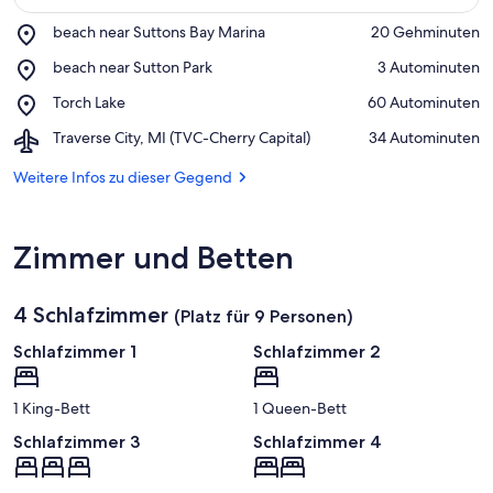
Place,
beach near Suttons Bay Marina
‪20 Gehminuten‬
beach
Auf Karte anzeigen
Place,
beach near Sutton Park
‪3 Autominuten‬
near
beach
Suttons
Place,
Torch Lake
‪60 Autominuten‬
near
Bay
Torch
Sutton
Marina
Airport,
Traverse City, MI (TVC-Cherry Capital)
‪34 Autominuten‬
Lake
Park
Traverse
City,
Weitere Infos zu dieser Gegend
MI
(TVC-
Cherry
Zimmer und Betten
Capital)
4 Schlafzimmer
(Platz für 9 Personen)
Schlafzimmer 1
Schlafzimmer 2
1 King-Bett
1 Queen-Bett
Schlafzimmer 3
Schlafzimmer 4