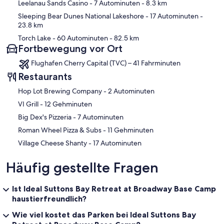
Leelanau Sands Casino
- 7 Autominuten
- 8.3 km
Day guests are not permitted without management approval
Due to liability, township rules, and insurance policies. Maximum
Sleeping Bear Dunes National Lakeshore
- 17 Autominuten
-
capacity must not be exceeded at any time (strictly enforced and
23.8 km
randomly checked)
Torch Lake
- 60 Autominuten
- 82.5 km
Quiet enjoyment of the property is required; Quiet hours: 10:00
Fortbewegung vor Ort
PM–8:00 AM
Photo ID may be required at check-in
Flughafen Cherry Capital (TVC) – 41 Fahrminuten
Additional taxes and fees may apply
Restaurants
Security: Outdoor security cameras located at: front door, deck, and
in garage above entry door
‪Hop Lot Brewing Company - ‬2 Autominuten
Refer to rental agreement for full house rules and policy details.
‪VI Grill - ‬12 Gehminuten
________________________________________
‪Big Dex's Pizzeria - ‬7 Autominuten
-- INCLUDED STARTER SUPPLIES –
‪Roman Wheel Pizza & Subs - ‬11 Gehminuten
All linens and towels are provided. Beach towels are not provided.
‪Village Cheese Shanty - ‬17 Autominuten
Firewood is not provided but is readily available locally.
Häufig gestellte Fragen
Propane for grills is provided.
Ist Ideal Suttons Bay Retreat at Broadway Base Camp
A starter set of the following is provided:
haustierfreundlich?
Paper towel
Toilet paper
Wie viel kostet das Parken bei Ideal Suttons Bay
Garbage bags