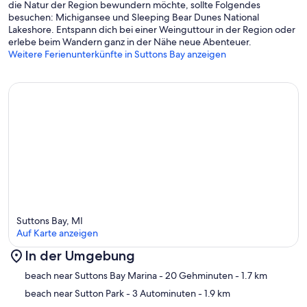
die Natur der Region bewundern möchte, sollte Folgendes
________________________________________
besuchen: Michigansee und Sleeping Bear Dunes National
-- PARKING --
Lakeshore. Entspann dich bei einer Weinguttour in der Region oder
Parking for up to 4 vehicles in the driveway. Space available for up
erlebe beim Wandern ganz in der Nähe neue Abenteuer.
to 2 cars in the garage. No street parking is permitted.
Weitere Ferienunterkünfte in Suttons Bay anzeigen
________________________________________
-- ACCESSIBILITY–
Three steps to enter the home
No bath/shower on the main level
Full flight of stairs to the upper level bedrooms and bathrooms
Stairs from deck to backyard
________________________________________
-- REST EASY WITH US–
Northland Vacation Rentals welcomes you to unwind, relax, and
settle into vacation mode. We take pride in maintaining clean,
comfortable homes and are committed to ensuring a great stay. If
any issue arises, our friendly team is available 24/7 to assist with
urgent needs.
________________________________________
Suttons Bay, MI
-- POLICIES –
Auf Karte anzeigen
No smoking
In der Umgebung
Dogs permitted with prior approval
Karte
beach near Suttons Bay Marina
- 20 Gehminuten
- 1.7 km
No parties, events, or large gatherings
No fireworks
beach near Sutton Park
- 3 Autominuten
- 1.9 km
Minimum age to book: 25 years old