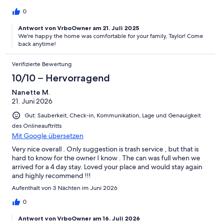
0
Antwort von VrboOwner am 21. Juli 2025
We're happy the home was comfortable for your family, Taylor! Come
back anytime!
Verifizierte Bewertung
10/10 – Hervorragend
Nanette M.
21. Juni 2026
Gut: Sauberkeit, Check-in, Kommunikation, Lage und Genauigkeit
des Onlineauftritts
Mit Google übersetzen
Very nice overall . Only suggestion is trash service , but that is
hard to know for the owner I know . The can was full when we
arrived for a 4 day stay. Loved your place and would stay again
and highly recommend !!!
Aufenthalt von 3 Nächten im Juni 2026
0
Antwort von VrboOwner am 16. Juli 2026