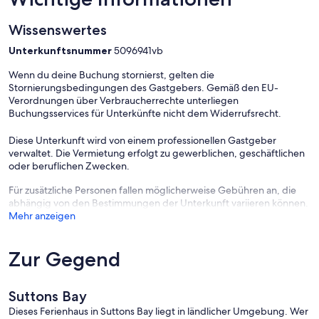
Lower Level - Entertainment Central
Wissenswertes
Game room with ping pong and air hockey
Smart TV
Unterkunftsnummer
5096941vb
Other cool stuffs
Wenn du deine Buchung stornierst, gelten die
This property is pet-friendly, and that means pet hair is inevitable.
Stornierungsbedingungen des Gastgebers. Gemäß den EU-
We contract professional cleaners after every stay and they do their
Verordnungen über Verbraucherrechte unterliegen
absolute best for us. Please be forgiving if it's not perfect.
Buchungsservices für Unterkünfte nicht dem Widerrufsrecht.
________________________________________
-- OUTDOOR LIVING –
Diese Unterkunft wird von einem professionellen Gastgeber
verwaltet. Die Vermietung erfolgt zu gewerblichen, geschäftlichen
Large deck with dining set
oder beruflichen Zwecken.
Propane grill
Fire pit
Für zusätzliche Personen fallen möglicherweise Gebühren an, die
Spacious, private lot
abhängig von den Bestimmungen der Unterkunft variieren können.
________________________________________
Mehr anzeigen
-- EXPLORE NORTHERN MICHIGAN –
Walkable to Suttons Bay & Lake Michigan
Zur Gegend
10 minutes to Leelanau Sands Casino
15 minutes to Historic Fishtown
30 minutes to downtown Traverse City
Suttons Bay
40 minutes to Cherry Capital airport
Dieses Ferienhaus in Suttons Bay liegt in ländlicher Umgebung. Wer
20 minutes to TART Trail access points