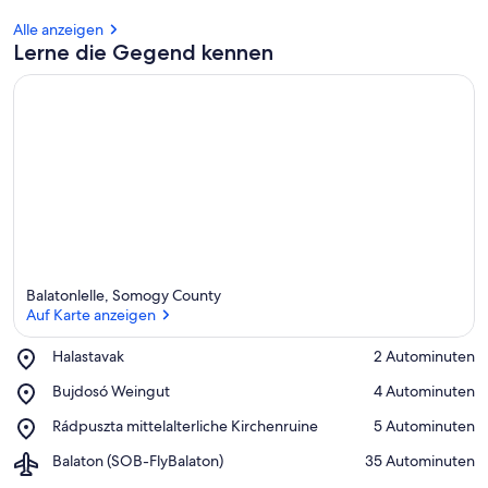
Alle anzeigen
Lerne die Gegend kennen
Balatonlelle, Somogy County
Auf Karte anzeigen
Place,
Halastavak
‪2 Autominuten‬
Halastavak
Auf Karte anzeigen
Place,
Bujdosó Weingut
‪4 Autominuten‬
Bujdosó
Place,
Rádpuszta mittelalterliche Kirchenruine
‪5 Autominuten‬
Weingut
Rádpuszta
Airport,
Balaton (SOB-FlyBalaton)
‪35 Autominuten‬
mittelalterliche
Balaton
Kirchenruine