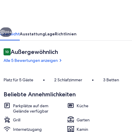
Interhome
rück
Weiter
20+
Übersicht
Ausstattung
Lage
Richtlinien
Bewertungen
Außergewöhnlich
10
10 von 10.
Alle 5 Bewertungen anzeigen
Platz für 5 Gäste
•
2 Schlafzimmer
•
3 Betten
Beliebte Annehmlichkeiten
Wohnbereich
Parkplätze auf dem
Küche
Gelände verfügbar
Grill
Garten
Internetzugang
Kamin