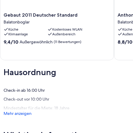
Gebaut
Anthony
Gebaut 2011 Deutscher Standard
Anthon
2011
2
Balatonboglar
Balaton
Deutscher
by
Küche
Kostenloses WLAN
Küche
Standard
Interho
Klimaanlage
Außenbereich
Außen
Balatonboglar
Balaton
9.4
8.8
9,4/10
8,8/10
Außergewöhnlich
(11 Bewertungen)
von
von
10,
10,
Außergewöhnlich,
Hervorr
(11
(5
Bewertungen)
Bewert
Hausordnung
Check-in ab 16:00 Uhr
Check-out vor 10:00 Uhr
Mindestalter für die Miete: 18 Jahre
Mehr anzeigen