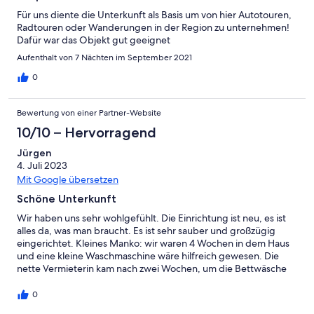
Für uns diente die Unterkunft als Basis um von hier Autotouren,
Radtouren oder Wanderungen in der Region zu unternehmen!
Dafür war das Objekt gut geeignet
Aufenthalt von 7 Nächten im September 2021
0
Bewertung von einer Partner-Website
10/10 – Hervorragend
Jürgen
4. Juli 2023
Mit Google übersetzen
Schöne Unterkunft
Wir haben uns sehr wohlgefühlt. Die Einrichtung ist neu, es ist
alles da, was man braucht. Es ist sehr sauber und großzügig
eingerichtet. Kleines Manko: wir waren 4 Wochen in dem Haus
und eine kleine Waschmaschine wäre hilfreich gewesen. Die
nette Vermieterin kam nach zwei Wochen, um die Bettwäsche
zu wechseln, sehr angenehm. Außerdem gibt es zwei sehr
anhängliche, kleine Hunde. Die Wohngegend ist sehr ruhig, ein
0
Auto ist angebracht, da die Busverbindung nicht so toll ist .