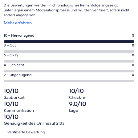
Die Bewertungen werden in chronologischer Reihenfolge angezeigt,
unterliegen einem Moderationsprozess und wurden verifiziert, sofern nicht
anders angegeben.
Wird
Mehr erfahren
in
einem
5
10 – Hervorragend
5
neuen
von
Fenster
0
8 – Gut
0
insgesamt
geöffnet
von
5
0
6 – Okay
0
insgesamt
Gästebewertungen
von
5
0
4 – Schlecht
0
haben
insgesamt
Gästebewertungen
von
eine
5
0
2 – Ungenügend
0
haben
insgesamt
Bewertung
Gästebewertungen
von
eine
5
von
haben
insgesamt
10/10
10/10
Bewertung
Gästebewertungen
10
eine
5
von
haben
Sauberkeit
Check-in
-
Bewertung
Gästebewertungen
10/10
9,0/10
8
eine
Hervorragend
von
haben
-
Bewertung
Kommunikation
Lage
6
eine
10/10
Gut
von
-
Bewertung
4
Genauigkeit des Onlineauftritts
Okay
von
Bewertungen
-
Verifizierte Bewertung
2
Schlecht