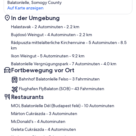
Balatonlelle, Somogy County
Auf Karte anzeigen
In der Umgebung
Karte
Halastavak
- 2 Autominuten
- 2.2 km
Bujdosó Weingut
- 4 Autominuten
- 2.2 km
Rádpuszta mittelalterliche Kirchenruine
- 5 Autominuten
- 8.5
km
Ikon Weingut
- 5 Autominuten
- 9.2 km
Balatonlelle Vergnügungspark
- 7 Autominuten
- 4.0 km
Fortbewegung vor Ort
Bahnhof Balatonlelle Felso – 3 Fahrminuten
Flughafen FlyBalaton (SOB) – 43 Fahrminuten
Restaurants
‪MOL Balatonlelle Dél (Budapest felé) - ‬10 Autominuten
‪Márton Cukrászda - ‬3 Autominuten
‪McDonald's - ‬4 Autominuten
‪Geleta Cukrászda - ‬4 Autominuten