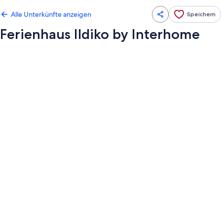
Alle Unterkünfte anzeigen
Speichern
Ferienhaus Ildiko by Interhome
Fotogalerie
von
Ferienhaus
Ildiko
by