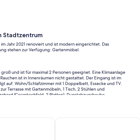
in Stadtzentrum
im Jahr 2021 renoviert und ist modern eingerichtet. Das
ung stehen zur Verfügung: Gartenmöbel.
qm groß und ist für maximal 2 Personen geeignet. Eine Klimaanlage
uchen ist in Innenräumen nicht gestattet. Der Eingang ist im
lgt auf: Wohn/Schlafzimmer mit 1 Doppelbett, Essecke und TV.
 zur Terrasse mit Gartenmöbeln, 1 Tisch, 2 Stühlen und
oherd (Cerankochfeld, 2 Platten), Dunstabzugshaube,
 Bad mit Dusche, 1 Waschbecken und WC.
ausgestattet. TV- bzw. Rundfunksender können per Kabel
h.
 kinderfreundlich mit Internet und Grillmöglichkeit
Ferienwohnung mit moderner Einric
ossenen Grundstück, von einem Zaun begrenzt. Der Vermieter wohnt
 über eine Nebenstraße (asphaltiert). Parkplatz (für 1 Pkw) auf