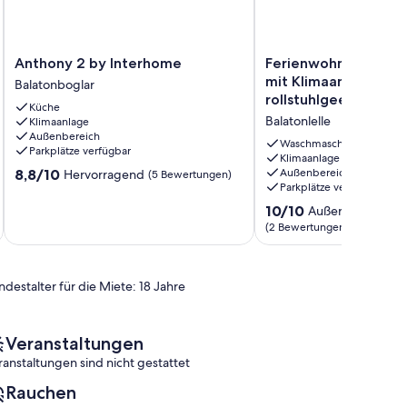
Anthony
Ferienwohnung
Anthony 2 by Interhome
Ferienwohnung in 20
2
in
mit Klimaanlage un
Balatonboglar
by
2021
rollstuhlgeeignet
Küche
Interhome
renoviert
Balatonlelle
Klimaanlage
Balatonboglar
mit
Außenbereich
Klimaanlage
Waschmaschine
Parkplätze verfügbar
und
Klimaanlage
8.8
8,8/10
Außenbereich
Hervorragend
(5 Bewertungen)
WLAN,
Parkplätze verfügbar
von
rollstuhlgeeignet
10,
Balatonlelle
10.0
10/10
Außergewöhnlic
Hervorragend,
von
(2 Bewertungen)
(5
10,
Bewertungen)
Außergewöhnlich,
(2
ndestalter für die Miete: 18 Jahre
Bewertungen)
Veranstaltungen
ranstaltungen sind nicht gestattet
Rauchen