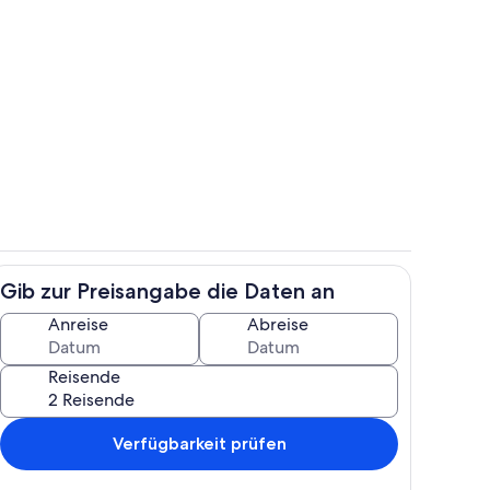
ch
Eigene Küche
Gib zur Preisangabe die Daten an
gelände
Zimmer
Anreise
Abreise
Reisende
Verfügbarkeit prüfen