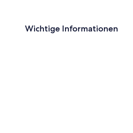
Der Eingang in Ihr Studio befindet sich im Erdgeschoss un
Essecke (2 Plätze) und Zugang zur Terrasse (Gartenmöbel, 
Wohn/Schlafzimmer
mit Elektroherd (Cerankochfeld, 2 P
Kaffeemaschine und Toaster.
Bad
mit Dusche, 1 Waschbe
Wichtige Informationen