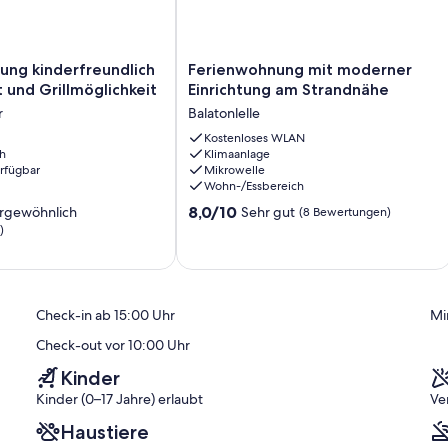
ng
Ferienwohnung
ung kinderfreundlich
Ferienwohnung mit moderner
ich
mit
t und Grillmöglichkeit
Einrichtung am Strandnähe
olgt via Kabel. Sendungen in Deutsch und Ungarisch.
moderner
auchmelder.
r
Balatonlelle
Einrichtung
am
Kostenloses WLAN
h
Klimaanlage
it
Strandnähe
erfügbar
Mikrowelle
r
Balatonlelle
Wohn-/Essbereich
8.0
8,0/10
rgewöhnlich
Sehr gut
(8 Bewertungen)
von
)
10,
ächste Haltestelle für den öffentlichen Nahverkehr ist 11,6 km
ich,
Sehr
zt jeweils 300 m. Bank in 3,2 km. Thermalbad, Diskothek jeweils
gut,
00 m. Kinderspielplatz 400 m.
Im Sommer:
Balaton 500 m in
)
(8
d). Golf in 10 km. Tennis in 18,8 km.
Check-in ab 15:00 Uhr
Mi
Bewertungen)
Check-out vor 10:00 Uhr
Kinder
Kinder (0–17 Jahre) erlaubt
Ve
Haustiere