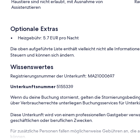
d ist ebenerdig.
Wohn/Schlafzimmer
mit 1 Doppelbett, TV,
Haustiere sind nicht erlaubt, mit Ausnahme von
Ra
1 Tisch, 2 Stühle, Sonnenschirm).
Kochecke
im
Assistenztieren
latten), Dunstabzugshaube, Kühlschrank (80 l, Eisfach),
cken und WC.
Optionale Extras
Heizgebühr: 5.7 EUR pro Nacht
Die oben aufgeführte Liste enthält vielleicht nicht alle Informati
Steuern und können sich ändern.
Wissenswertes
Registrierungsnummer der Unterkunft: MA21000697
Unterkunftsnummer
5155339
Wenn du deine Buchung stornierst, gelten die Stornierungsbe
über Verbraucherrechte unterliegen Buchungsservices für Unterk
Diese Unterkunft wird von einem professionellen Gastgeber verwa
geschäftlichen oder beruflichen Zwecken.
Für zusätzliche Personen fallen möglicherweise Gebühren an, die
können.