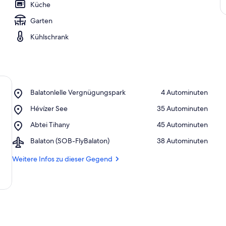
Küche
Garten
Kühlschrank
Place,
Balatonlelle Vergnügungspark
‪4 Autominuten‬
Balatonlelle
Place,
Hévízer See
‪35 Autominuten‬
Vergnügungspark
Hévízer
Place,
Abtei Tihany
‪45 Autominuten‬
See
Abtei
Airport,
Balaton (SOB-FlyBalaton)
‪38 Autominuten‬
Tihany
Balaton
(SOB-
Weitere Infos zu dieser Gegend
FlyBalaton)