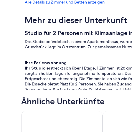
Alle Details zu Zimmer und Betten anzeigen
Mehr zu dieser Unterkunft
Studio für 2 Personen mit Klimaanlage 
Das Studio befindet sich in einem Apartementhaus, wurde 
Grundstück liegt im Ortszentrum. Zur gemeinsamen Nutz
Ihre Ferienwohnung
Ihr Studio
erstreckt sich über 1 Etage, 1 Zimmer, ist 26 
sorgt an heißen Tagen für angenehme Temperaturen. Das Ra
Erdgeschoss und ebenerdig. Die Zimmer teilen sich wie fo
Die Essecke bietet Platz für 2 Personen. Sie haben Zugang
Sonnenschirm. Kochecke im Wohn/Schlafzimmer mit Elektr
Kühlschrank (80 l, Eisfach), Kaffeemaschine und Toaster.
Ähnliche Unterkünfte
Darüber hinaus ist Ihr Studio mit WLAN- Internetzugang 
empfangen werden. Sendungen in Deutsch und Ungarisc
Piccola by Interhome
Ferienwohnung
Lage
Balatonlelle. Das Studio befindet sich auf einem geschl
nicht im Haus oder auf dem Grundstück. Die Zufahrt erfolgt