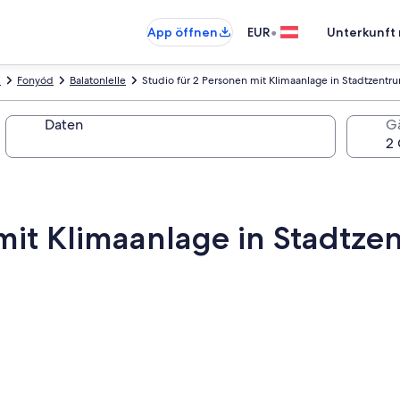
•
App öffnen
EUR
Unterkunft 
i
Fonyód
Balatonlelle
Studio für 2 Personen mit Klimaanlage in Stadtzentr
Daten
G
 mit Klimaanlage in Stadtze