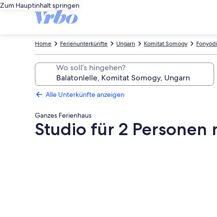
Zum Hauptinhalt springen
Home
Ferienunterkünfte
Ungarn
Komitat Somogy
Fonyód
Wo soll’s hingehen?
Alle Unterkünfte anzeigen
Ganzes Ferienhaus
Studio für 2 Personen
Fotogalerie
von
Studio
für
2