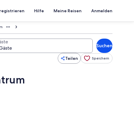
registrieren
Hilfe
Meine Reisen
Anmelden
um
äste
Suchen
Teilen
Speichern
ntrum