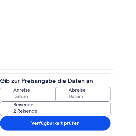
Eigene Küche
Gib zur Preisangabe die Daten an
reien
Badezimmer
Anreise
Abreise
Reisende
Verfügbarkeit prüfen