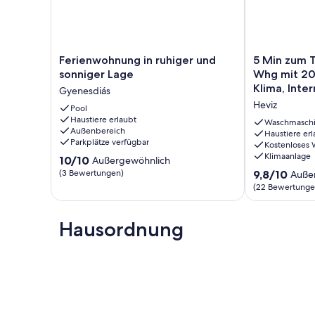
Ferienwohnung
5
Ferienwohnung in ruhiger und
5 Min zum T
in
Min
sonniger Lage
Whg mit 20
ruhiger
zum
Klima, In
Gyenesdiás
und
Thermalsee,
Heviz
sonniger
Pool
gr.
Haustiere erlaubt
Lage
3
Waschmasch
Außenbereich
Gyenesdiás
Zi.
Haustiere erl
Parkplätze verfügbar
Kostenloses
Whg
Klimaanlage
10.0
10/10
mit
Außergewöhnlich
von
20
9.8
(3 Bewertungen)
9,8/10
Auße
10,
qm
von
(22 Bewertunge
Außergewöhnlich,
Dachterrasse,
10,
(3
Klima,
Außergewöhnl
Bewertungen)
Internet,
Hausordnung
(22
Heviz
Bewertungen