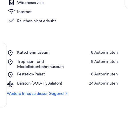
Wäscheservice
Internet
Rauchen nicht erlaubt
Place,
Kutschenmuseum
‪8 Autominuten‬
Kutschenmuseum
Place,
Trophäen- und
‪8 Autominuten‬
Trophäen-
Modelleisenbahnmuseum
und
Place,
Festetics-Palast
‪8 Autominuten‬
Modelleisenbahnmuseum
Festetics-
Airport,
Balaton (SOB-FlyBalaton)
‪24 Autominuten‬
Palast
Balaton
(SOB-
Weitere Infos zu dieser Gegend
FlyBalaton)