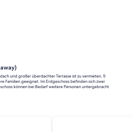
 away)
dach und großer überdachter Terrasse ist zu vermieten, 5
ere Familien geeignet. Im Erdgeschoss befinden sich zwei
schoss können bei Bedarf weitere Personen untergebracht
rmalsee, gr. 3 Zi. Whg mit 20 qm Dachterrasse, Klima, Interne
Panorama by Interhome