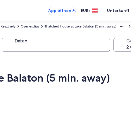
•
App öffnen
EUR
Unterkunft 
Keszthely
Gyenesdiás
Thatched house at Lake Balaton (5 min. away)
Daten
G
 Balaton (5 min. away)