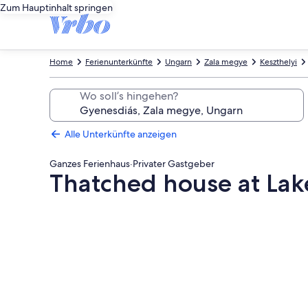
Zum Hauptinhalt springen
Home
Ferienunterkünfte
Ungarn
Zala megye
Keszthelyi
Wo soll’s hingehen?
Alle Unterkünfte anzeigen
Ganzes Ferienhaus
·
Privater Gastgeber
Thatched house at Lake
Fotogalerie
von
Thatched
house
at