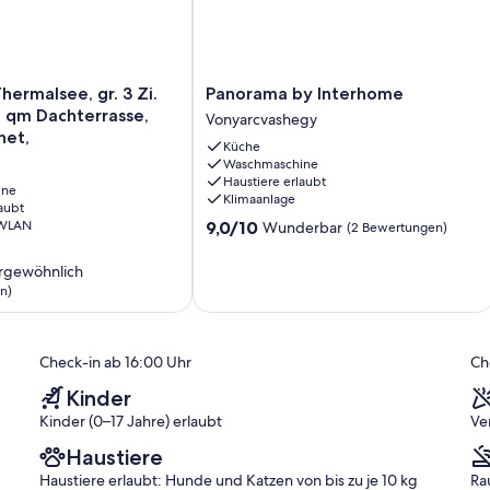
Panorama
hermalsee, gr. 3 Zi.
Panorama by Interhome
by
 qm Dachterrasse,
Vonyarcvashegy
Interhome
ternet,
Küche
Vonyarcvashegy
Waschmaschine
Haustiere erlaubt
ine
Klimaanlage
aubt
9.0
 WLAN
9,0/10
Wunderbar
(2 Bewertungen)
von
10,
rgewöhnlich
Wunderbar,
n)
(2
Bewertungen)
ich,
Check-in ab 16:00 Uhr
Ch
)
Kinder
Kinder (0–17 Jahre) erlaubt
Ve
Haustiere
Haustiere erlaubt: Hunde und Katzen von bis zu je 10 kg
Ra