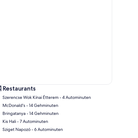
Restaurants
‪Szerencse Wok Kínai Étterem - ‬4 Autominuten
‪McDonald's - ‬14 Gehminuten
‪Bringatanya - ‬14 Gehminuten
te
‪Kis Hali - ‬7 Autominuten
‪Sziget Napozó - ‬6 Autominuten