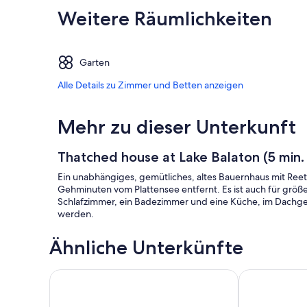
Weitere Räumlichkeiten
Garten
Alle Details zu Zimmer und Betten anzeigen
Mehr zu dieser Unterkunft
Thatched house at Lake Balaton (5 min.
Ein unabhängiges, gemütliches, altes Bauernhaus mit Reet
Gehminuten vom Plattensee entfernt. Es ist auch für größ
Schlafzimmer, ein Badezimmer und eine Küche, im Dachge
werden.
Ähnliche Unterkünfte
Ferienwohnung in ruhiger und sonniger Lage
5 Min zum The