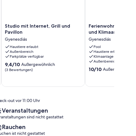
Studio
Ferienwohnung
Studio mit Internet, Grill und
Ferienwohnung mit 
mit
mit
Pavillon
und Klimaanlage
Internet,
Außenpool
Gyenesdiás
Gyenesdiás
Grill
und
und
Haustiere erlaubt
Klimaanlage
Pool
Außenbereich
Haustiere erlaubt
Pavillon
Gyenesdiás
Parkplätze verfügbar
Klimaanlage
Gyenesdiás
Außenbereich
9.4
9,4/10
Außergewöhnlich
10.0
10/10
von
Außergewöhnlic
(3 Bewertungen)
von
10,
10,
Außergewöhnlich,
Außergewöhnlich,
(3
(1
Bewertungen)
Bewertung)
eck-out vor 11:00 Uhr
Veranstaltungen
ranstaltungen sind nicht gestattet
Rauchen
uchen ist nicht gestattet