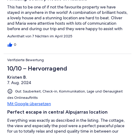
This has to be one of if not the favourite property we have
stayed in anywhere in the world! A combination of brilliant hosts,
a lovely house and a stunning location are hard to beat. Oliver
and Maria were attentive hosts with lots of communication
before and during our trip and they were happy to assist with
pretty much everything from arrival shopping, car hire and
Aufenthalt von 7 Nächten im April 2025
organising wonderful massages for all the family, we really
couldn’t recommend them highly enough. The house is lovely,
0
permeated with the incredible smell of orange blossoms
(orange tress in the garden!) with lots of gardens and coffee on
Verifizierte Bewertung
the balcony in the morning with that view of the mountains…
There are lots of amazing mountain hikes, both on the doorstep
10/10 – Hervorragend
and within 10km, we did some stunning routes taking in lovely
Kristen B.
villages like Pampaneiro, really not to be missed. This really is an
7. Aug. 2024
awesome place to have a holiday, the house has everything you
need, inside and out including aircon in all the rooms, a lovely
Gut: Sauberkeit, Check-in, Kommunikation, Lage und Genauigkeit
pool, incredible mountain location a short walk from a lovely
des Onlineauftritts
town with restaurants, shops, bars and lovely cafes.
Mit Google übersetzen
Perfect escape in central Alpujarras location
Everything was exactly as described in the listing. The cottage,
the view and especially the pool were a perfect peaceful place
for us to totally relax and spend quality time in between our