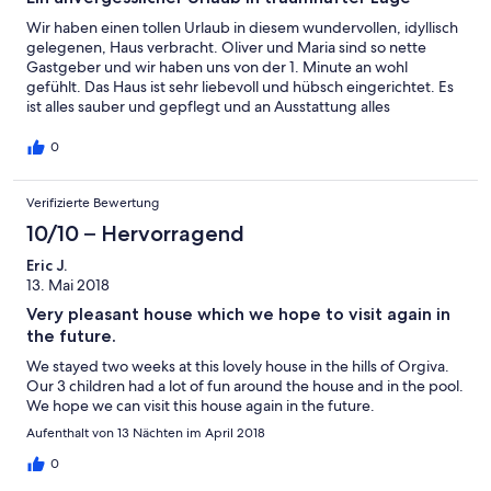
Wir haben einen tollen Urlaub in diesem wundervollen, idyllisch
gelegenen, Haus verbracht. Oliver und Maria sind so nette
Gastgeber und wir haben uns von der 1. Minute an wohl
gefühlt. Das Haus ist sehr liebevoll und hübsch eingerichtet. Es
ist alles sauber und gepflegt und an Ausstattung alles
vorhanden, was man braucht. Vom Bett aus hat man direkten
Blick auf die Berge - einfach herrlich zum Aufwachen. Morgens
0
den Kaffee auf der Terrasse mit Bergpanorama genießen und
abends den Wein unter Sternenhimmel und in himmlischer
Verifizierte Bewertung
Ruhe. Was will man mehr? Der Garten war für unsere 2 Kinder
super geeignet. Man hat so viel Platz zum Spielen und
10/10 – Hervorragend
Entdecken. Wir waren jeden Tag im Pool, von dem aus man
einen phantastischen Blick auf die Berge hat. Im Urlaub ist uns
Eric J.
ein guter Mix aus Bergen, Wasser, hübschen Orten und Kultur
13. Mai 2018
wichtig. Orgiva ist perfekt gelegen, sodass man hier alles in der
Very pleasant house which we hope to visit again in
Nähe hat. Schöne Orte wie Capileira und Pampaneira besuchen,
the future.
Wanderwege in alle Richtungen, zum Meer ist es nicht weit und
nach Granada und der Alhambra auch nicht. Toll ist die vom
We stayed two weeks at this lovely house in the hills of Orgiva.
Gastgeber bereitgestellte Infomappe mit zahlreichen
Our 3 children had a lot of fun around the house and in the pool.
Informationen zum Entdecken der Umgebung - egal ob für
We hope we can visit this house again in the future.
Aktivitäten, Ausflüge in die umgebenen Dörfer oder
Aufenthalt von 13 Nächten im April 2018
kulinarische Empfehlungen. Wir hatten eine wundervolle Zeit
und denken so gerne daran zurück. Ganz herzlichen Dank!
0