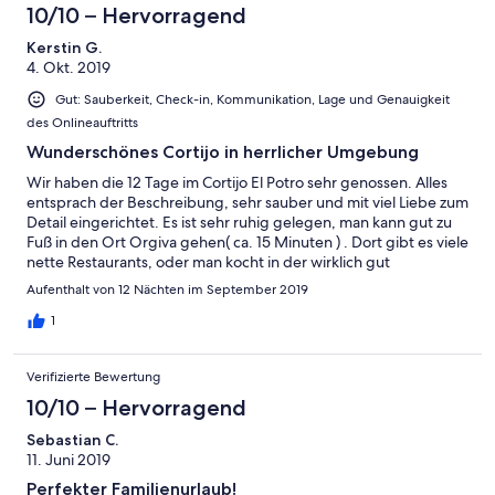
10/10 – Hervorragend
Kerstin G.
4. Okt. 2019
Gut: Sauberkeit, Check-in, Kommunikation, Lage und Genauigkeit
des Onlineauftritts
Wunderschönes Cortijo in herrlicher Umgebung
Wir haben die 12 Tage im Cortijo El Potro sehr genossen. Alles
entsprach der Beschreibung, sehr sauber und mit viel Liebe zum
Detail eingerichtet. Es ist sehr ruhig gelegen, man kann gut zu
Fuß in den Ort Orgiva gehen( ca. 15 Minuten ) . Dort gibt es viele
nette Restaurants, oder man kocht in der wirklich gut
ausgestatteten Küche selbst. Die Einkaufsmöglichkeiten im Ort
Aufenthalt von 12 Nächten im September 2019
sind gut, es gibt Supermärkte, Bioladen, Metzger , Bäcker.....
Orgiva ist kein hübscher Ort, aber man ist weit weg vom
1
Touristenrummel und man erlebt das authentische Andalusien.
Uns hat es sehr gut gefallen. Sehr guter Ausgangspunkt für
Verifizierte Bewertung
Wanderungen in der Sierra Nevada, Ausflüge nach Granada
oder ans Mittelmeer. Alles ist schnell erreichbar. Unser
10/10 – Hervorragend
Vermieter war sehr umsichtig, immer für uns erreichbar, wenn
Sebastian C.
wir Fragen hatten. Er hat uns gute Tipps für Ausflüge in die
11. Juni 2019
nähere Umgebung gegeben. Unser Fazit: wer keinen Wert auf
Massentourismus legt und gerne Land und Leute kennenlernen
Perfekter Familienurlaub!