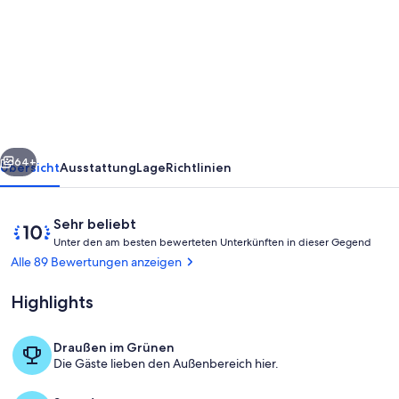
Villa
Tropic
Hohes
Niveau
Freiheit
Weite
rück
Weiter
Ruhe
64+
Übersicht
Ausstattung
Lage
Richtlinien
Öko-
Anwesen
Bewertungen
10
Sehr beliebt
Salzpool
U
von
Unter den am besten bewerteten Unterkünften in dieser Gegend
n
10,
Alle 89 Bewertungen anzeigen
Kindersichere
t
Sehr
e
beliebt
Highlights
r
d
Draußen im Grünen
e
Cortijo El Potro
Die Gäste lieben den Außenbereich hier.
n