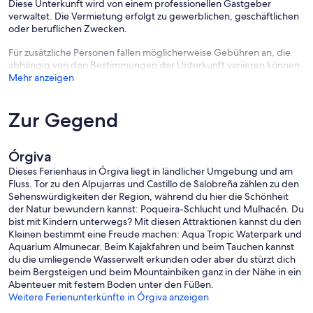
Diese Unterkunft wird von einem professionellen Gastgeber
wird nur von den Gästen unserer drei Ferienunterkünfte benützt
verwaltet. Die Vermietung erfolgt zu gewerblichen, geschäftlichen
und ist ohne Chemikalien auf natürliche Weise mit Salz gechlort.
oder beruflichen Zwecken.
Die Rasenflächen um den Pool sind so großflächig angelegt, dass
Für zusätzliche Personen fallen möglicherweise Gebühren an, die
jede Unterkunft ihren eigenen Bereich, ihren eigenen großen
abhängig von den Bestimmungen der Unterkunft variieren können.
Sonnenschirm und jeder Gast seine eigene Lafuma-Relax-
Mehr anzeigen
Sonnenliege zur exklusiven Nutzung hat.
Der gesamte Poolbereich und die Liegewiesen sind so geschützt,
Zur Gegend
dass Kleinkinder nicht unbeaufsichtigt an das Wasser können. In
den weitläufigen Gärten gibt es eine Turmrutsche, eine Riesen-
Reifenschaukel und eine Spielwiese mit Federballnetz.
Órgiva
Dieses Ferienhaus in Órgiva liegt in ländlicher Umgebung und am
Über den Winter feuern wir unseren Gästen gerne unsere finnische
Fluss. Tor zu den Alpujarras und Castillo de Salobreña zählen zu den
Sauna an und betreiben auch den Pool über das ganze Jahr.
Sehenswürdigkeiten der Region, während du hier die Schönheit
der Natur bewundern kannst: Poqueira-Schlucht und Mulhacén. Du
Maria und ich leben, durch die reichhaltige Vegetation
bist mit Kindern unterwegs? Mit diesen Attraktionen kannst du den
sichtgeschützt, ca. 50m entfernt, im großen Haupthaus des
Kleinen bestimmt eine Freude machen: Aqua Tropic Waterpark und
Anwesens, in welchem sich zwei weitere Ferienwohnungen
Aquarium Almunecar. Beim Kajakfahren und beim Tauchen kannst
befinden.
du die umliegende Wasserwelt erkunden oder aber du stürzt dich
beim Bergsteigen und beim Mountainbiken ganz in der Nähe in ein
DIE UMGEBUNG
Abenteuer mit festem Boden unter den Füßen.
Das Ferienhaus befindet sich direkt im Herzen der Alpujarras, mitten
Weitere Ferienunterkünfte in Órgiva anzeigen
in den fruchtbaren südlichen Hängen der Sierra Nevada und ihrer
beeindruckenden Flora und Fauna. Dieser grüne Garten Edens lebt