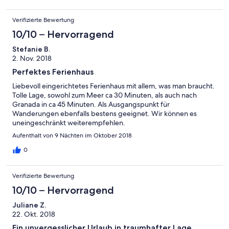
mehr zu helfen...
täglich auf verwunschenen Pfaden den Weg dorthin zu
wandern und dann in Orgiva gut zu essen. Auch sind die
Verifizierte Bewertung
Attraktionen wie Capileira, Granada oder das Meer mit dem
Auto bequem in etw 1 Stunde zu erreichen. Wir können dieses
10/10 – Hervorragend
Haus daher nur empfehlen und hoffen bald wieder zu kommen !
Stefanie B.
2. Nov. 2018
Perfektes Ferienhaus
Liebevoll eingerichtetes Ferienhaus mit allem, was man braucht.
Tolle Lage, sowohl zum Meer ca 30 Minuten, als auch nach
Granada in ca 45 Minuten. Als Ausgangspunkt für
Wanderungen ebenfalls bestens geeignet. Wir können es
uneingeschränkt weiterempfehlen.
Aufenthalt von 9 Nächten im Oktober 2018
0
Verifizierte Bewertung
10/10 – Hervorragend
Juliane Z.
22. Okt. 2018
Ein unvergesslicher Urlaub in traumhafter Lage