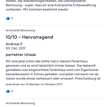
Wetter, die Wandermöglichkeiten, die unkomplizierte
Betreuung - super, dass wir eine kulinarische Erstausstattung
vorfanden. Wir kommen bestimmt wieder.
0
Archivierte Bewertung
10/10 – Hervorragend
Andreas P.
30. Okt. 2017
perfekter Urlaub
Wir sind jetzt schon das dritte mal in diesem Ferienhaus
gewesen und es wird tatsächlich immer besser. Das liebevoll
gestaltete und eingerichtete Ferienhaus wird vom Eigentümer
bemerkenswert in Schuss gehalten und jedes mal wenn wir da
waren wurde etwas verbessert oder erneuert. Preis/Leistung ist
auf jeden Fall einwandfrei und wir kommen gerne wieder.
Aufenthalt von 14 Nächten im Oktober 2017
0
Archivierte Bewertung