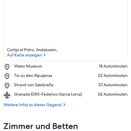
r
k
ü
n
f
t
e
n
i
Cortijo el Potro, Andalusien,
n
Auf Karte anzeigen
d
Place,
Water Museum
‪18 Autominuten‬
i
Water
Auf Karte anzeigen
e
Place,
Tor zu den Alpujarras
‪22 Autominuten‬
Museum
s
Tor
Place,
Strand von Salobreña
‪37 Autominuten‬
e
zu
Strand
r
den
Airport,
Granada (GRX-Federico Garcia Lorca)
‪62 Autominuten‬
von
Alpujarras
Granada
Salobreña
G
(GRX-
Weitere Infos zu dieser Gegend
e
Federico
g
Garcia
e
Lorca)
n
Zimmer und Betten
d