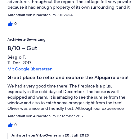
adventures throughout the region. The cottage felt very private
because it had enough property of its own surrounding it and it
is separated from the other house where other guests stay. The
Aufenthalt von 5 Nächten im Juli 2024
pool was a highlight- it was large, well maintained and although
technically shared with a couple of others who may be in the
0
other guest house, it had a designated area for us with chairs
and umbrella, so it felt very much our own. Oliver and Maria
Archivierte Bewertung
were amazing hosts, responsive and very knowledgeable -
willing to help with all our questions about everything local. The
8/10 – Gut
details in decor and care of the property are evidence of how
Sérgio T.
invested they are in what they are offering their guests. Their
11. Dez. 2017
welcome book had great recommendations for activities, food
and more. I highly recommend this property for a family or other
Mit Google übersetzen
small group who either wants to stay put and enjoy all the peace
Great place to relax and explore the Alpujarra area!
it has to offer or use it as a home base for exploring the area.
Thank you, Oliver and Maria!
We had a very good time there! The fireplace is a plus,
especially in the cold days of December. The house is well
equipped and warm. It is amazing to see the sunrise from the
window and also to catch some oranges right from the tree!
Oliver was a nice and friendly host. Although our experience
was overall good there are two points that we want to share, as
Aufenthalt von 4 Nächten im Dezember 2017
it "damaged" a bit our experience: - When you make the check
in, make sure all is working properly, namely: Wi-Fi and the gas
0
(for hot water, for example). We had problems with that in the
Antwort von VrboOwner am 20. Juli 2023
first day. - The wine from the "Welcome package" is good and