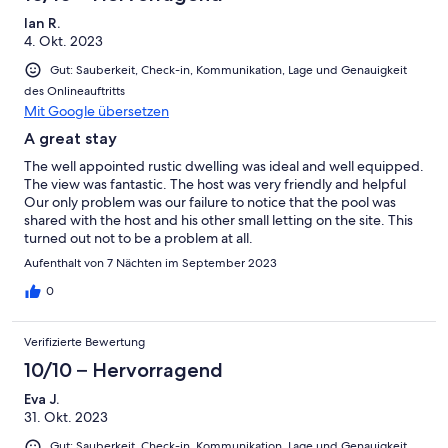
Ian R.
4. Okt. 2023
Gut: Sauberkeit, Check-in, Kommunikation, Lage und Genauigkeit
des Onlineauftritts
Mit Google übersetzen
A great stay
The well appointed rustic dwelling was ideal and well equipped.
The view was fantastic. The host was very friendly and helpful
Our only problem was our failure to notice that the pool was
shared with the host and his other small letting on the site. This
turned out not to be a problem at all.
Aufenthalt von 7 Nächten im September 2023
0
Verifizierte Bewertung
10/10 – Hervorragend
Eva J.
31. Okt. 2023
Gut: Sauberkeit, Check-in, Kommunikation, Lage und Genauigkeit