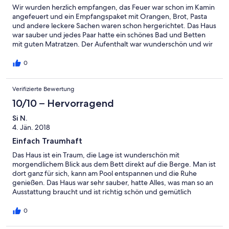
Wir wurden herzlich empfangen, das Feuer war schon im Kamin
angefeuert und ein Empfangspaket mit Orangen, Brot, Pasta
und andere leckere Sachen waren schon hergerichtet. Das Haus
war sauber und jedes Paar hatte ein schönes Bad und Betten
mit guten Matratzen. Der Aufenthalt war wunderschön und wir
konnten uns gut erholen. Oli und Maria sind sehr gute
Gastgeber, die einem auch viele gute Tips für Ausflüge geben
0
können. Wir kommen auf jedenfall wieder!!
Verifizierte Bewertung
10/10 – Hervorragend
Si N.
4. Jän. 2018
Einfach Traumhaft
Das Haus ist ein Traum, die Lage ist wunderschön mit
morgendlichem Blick aus dem Bett direkt auf die Berge. Man ist
dort ganz für sich, kann am Pool entspannen und die Ruhe
genießen. Das Haus war sehr sauber, hatte Alles, was man so an
Ausstattung braucht und ist richtig schön und gemütlich
eingerichtet. Einkaufsmöglichkeiten gibt es genügend im Dorf.
Wandern kann man aufgrund der bergigen Gegend dort
0
überall und ist nur zu empfehlen. Wir waren Anfang November
dort und hatten durchgehend schönes, sonniges Wetter.