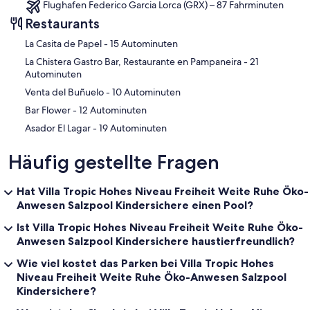
Das ganze Jahr über mit viel Sonne und mildem Wetter gesegnet,
Flughafen Federico Garcia Lorca (GRX) – 87 Fahrminuten
bietet diese Region eine unendliche Vielfalt an Möglichkeiten,
Restaurants
Aktivitäten und Urlaubsgestaltungen. Die mediterrane Umgebung -
teils fruchtbare Kulturlandschaft, teils wilde Natur - zwischen
‪La Casita de Papel - ‬15 Autominuten
Sonnenküste und Hochgebirge, hat ihren eigenen Charakter und
‪La Chistera Gastro Bar, Restaurante en Pampaneira - ‬21
ihre eigene Kultur. Sie ist im Winter und auch im Hochsommer
Autominuten
durchweg grün und ein idealer Ort, um Andalusien fern vom
Touristenrummel hautnah kennen zu lernen.
‪Venta del Buñuelo - ‬10 Autominuten
‪Bar Flower - ‬12 Autominuten
Für den Naturfreund ergeben sich unerschöpfliche Möglichkeiten.
Unzählige Wanderrouten führen durch Oliven - und Orangenhaine,
‪Asador El Lagar - ‬19 Autominuten
vorbei an malerischen Bergdörfern, Weingütern, durch Wälder,
weite Täler und enge Schluchten, zu kristallklaren Bergbächen,
Häufig gestellte Fragen
Quell-Lagunen und schneebedeckten Gipfeln.
Die nahe Küste bietet neben lebendigen Küstenorten auch viele
Hat Villa Tropic Hohes Niveau Freiheit Weite Ruhe Öko-
kleine und versteckte Buchten. An manchen gibt es nur ein kleines
Anwesen Salzpool Kindersichere einen Pool?
Fischrestaurant, an anderen nur Sand oder Fels und einige kann
man gar nur zu Fuß erreichen.
Ist Villa Tropic Hohes Niveau Freiheit Weite Ruhe Öko-
Anwesen Salzpool Kindersichere haustierfreundlich?
Diese Region bietet über das ganze Jahr – auch im tiefsten Winter -
Wie viel kostet das Parken bei Villa Tropic Hohes
die Möglichkeit der Erholung und vieler verschiedenster
Unternehmungen sowie ein vielseitiges gastronomisches Angebot.
Niveau Freiheit Weite Ruhe Öko-Anwesen Salzpool
Denn zu jeder Jahreszeit lebt die Region in vollen Zügen und
Kindersichere?
Sehenswürdigkeiten, Cafés, Restaurants sowie Fischrestaurants an