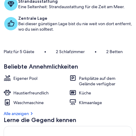
a
Strandausstattung
m
Eine Seltenheit: Strandausstattung für die Zeit am Meer.
b
Zentrale Lage
e
Bei dieser günstigen Lage bist du nie weit von dort entfernt,
s
wo du sein solltest.
t
e
n
Platz für 5 Gäste
•
2 Schlafzimmer
•
2 Betten
b
e
Beliebte Annehmlichkeiten
w
e
r
Eigener Pool
Parkplätze auf dem
t
Gelände verfügbar
e
Haustierfreundlich
Küche
t
e
Waschmaschine
Klimaanlage
n
Alle anzeigen
U
Lerne die Gegend kennen
n
t
e