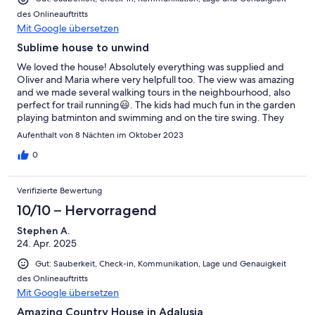
des Onlineauftritts
Mit Google übersetzen
Sublime house to unwind
We loved the house! Absolutely everything was supplied and
Oliver and Maria where very helpfull too. The view was amazing
and we made several walking tours in the neighbourhood, also
perfect for trail running😃. The kids had much fun in the garden
playing batminton and swimming and on the tire swing. They
have cute dogs and cats too! Food at Baraka restaurant in the
Aufenthalt von 8 Nächten im Oktober 2023
village was amazing😋. We will come back some day! thank you!
0
Verifizierte Bewertung
10/10 – Hervorragend
Stephen A.
24. Apr. 2025
Gut: Sauberkeit, Check-in, Kommunikation, Lage und Genauigkeit
des Onlineauftritts
Mit Google übersetzen
Amazing Country House in Adalusia