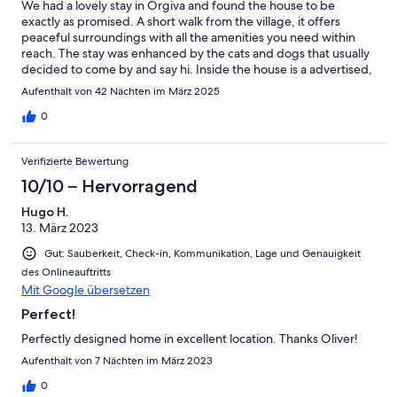
We had a lovely stay in Orgiva and found the house to be
Wasser, Milch und eine Obstschale.
exactly as promised. A short walk from the village, it offers
peaceful surroundings with all the amenities you need within
Unsere Preise beinhalten 10% Mehrwertsteuer,
reach. The stay was enhanced by the cats and dogs that usually
Hausratversicherung und Haftpflicht.
decided to come by and say hi. Inside the house is a advertised,
proper beds and a well equipped kitchen that covered all our
ZU UNSERER STORNOPOLITIK:
Aufenthalt von 42 Nächten im März 2025
needs.
Im Falle einer Wiedervermietung erstatten wir - unabhängig
0
unserer generellen Stornogebühren - die Zahlungen an den Gast
zurück.
Verifizierte Bewertung
HAUSTIERE
Gut erzogene Haustiere sind natürlich herzlich willkommen, müssen
10/10 – Hervorragend
allerdings wissen, dass sie auf keinen Fall auf Stühle, Sofa oder Bett
Hugo H.
springen, andere Personen stören oder das Grundstück
13. März 2023
verschmutzen dürfen. Bei Anreise mit Haustieren verlangen wir eine
Kaution von 150€, die am Abreisetag wieder ausgehändigt wird.
Gut: Sauberkeit, Check-in, Kommunikation, Lage und Genauigkeit
Wir verrechnen einzig eine Aufpreis-Pauschale von 25€ für eine
des Onlineauftritts
Extra-Tiefenreinigung.
Mit Google übersetzen
Als gefährlich eingestufte Hunderassen oder Hunde mit
aggressivem Verhalten können wir leider nicht akzeptieren.
Perfect!
Perfectly designed home in excellent location. Thanks Oliver!
Aufenthalt von 7 Nächten im März 2023
0