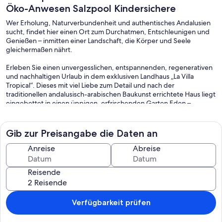
Öko-Anwesen Salzpool Kindersichere
Wer Erholung, Naturverbundenheit und authentisches Andalusien
sucht, findet hier einen Ort zum Durchatmen, Entschleunigen und
Genießen – inmitten einer Landschaft, die Körper und Seele
gleichermaßen nährt.
Erleben Sie einen unvergesslichen, entspannenden, regenerativen
und nachhaltigen Urlaub in dem exklusiven Landhaus „La Villa
Tropical“. Dieses mit viel Liebe zum Detail und nach der
traditionellen andalusisch-arabischen Baukunst errichtete Haus liegt
eingebettet in einen üppigen, erfrischenden Garten Eden –
umgeben von der einzigartigen Natur der immergrünen „Las
Alpujarras“.
Gib zur Preisangabe die Daten an
Zwischen der Sierra Nevada, Spaniens größtem Nationalpark, und
der Mittelmeerküste erstrecken sich die fruchtbaren Südhänge
Anreise
Abreise
einer Landschaft, die seit Jahrhunderten für ihre außergewöhnliche
Lebensqualität, ihre Ruhe und ihre natürliche Schönheit geschätzt
Reisende
wird. Hier scheint die Zeit langsamer zu fließen, begleitet vom Duft
der Gärten, dem Gesang der Vögel und dem beruhigenden Klang
des Wassers.
Verfügbarkeit prüfen
Die einzigartige Berglandschaft der Las Alpujarras ist das ganze Jahr
über gesegnet mit einer außergewöhnlichen Fülle an Wasser: