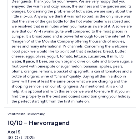
Dear guests, Thank you for your review. We are very happy that you
locally produced, however, the rest of the items don't worth the
enjoyed the warm and cozy house, the sunrises and the garden and its
amount of money paid. It's true that the "welcome package" is
oranges. Concerning the problems of hot water, we are sorry about the
optional and a kind help from the hosts, but on the way to
little slip-up. Anyway we think it was half so bad, as the only issue was
Órgiva and to the Cortijo, there are many shops and
that the valve of the gas bottle for the hot water boiler was closed and
supermarkets where you can buy all the items you need.
we resolved that in minutes when you make us aware of it. Also we are
sure that our Wi-Fi works quite well compared to the most places in
Europe. It is broadband and is powerful enough to use the internet TV
"Imagenio" of the Movistar Company offering thousands of movies,
series and many international TV channels. Concerning the welcome
Food pack we would like to point out that it includes: Bread, butter,
cheese, eggs, olives, yogurt, tomato, lettuce, cucumber, 1l milk, 1,5l
water, 1l juice, 1l beer, our own organic olive oil, cafe and brown sugar, a
fruit bowl with pineapple or sugar melon, bananas, apples, pears,
plums, oranges, lemons, a packet of spaghetti, a can of tomatoes and a
bottle of organic wine of "crianza" quality. Buying all this in a shop in
town will have at least the same price what we are charging and the
shopping service is on our obligingness. As mentioned, it is a kind
help, it is optional and with this service we want to ensure that you will
find the property in the best and coziest condition giving your holiday
the perfect start right from the first minute on.
Verifizierte Bewertung
10/10 – Hervorragend
Axel S.
30. Okt. 2025