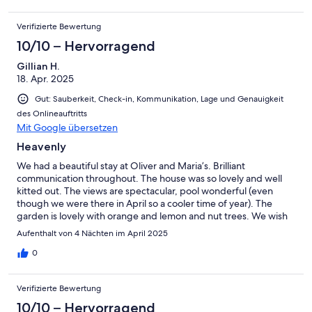
Verifizierte Bewertung
10/10 – Hervorragend
Gillian H.
18. Apr. 2025
Gut: Sauberkeit, Check-in, Kommunikation, Lage und Genauigkeit
des Onlineauftritts
Mit Google übersetzen
Heavenly
We had a beautiful stay at Oliver and Maria’s. Brilliant
communication throughout. The house was so lovely and well
kitted out. The views are spectacular, pool wonderful (even
though we were there in April so a cooler time of year). The
garden is lovely with orange and lemon and nut trees. We wish
we could have stayed longer aa d would love to return.
Aufenthalt von 4 Nächten im April 2025
0
Verifizierte Bewertung
10/10 – Hervorragend