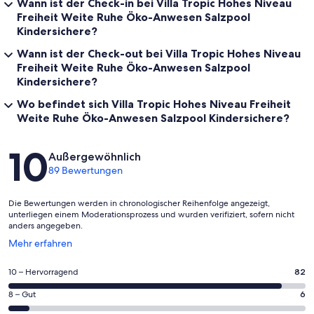
Wann ist der Check-in bei Villa Tropic Hohes Niveau
den Stränden sind durchweg das ganze Jahr über geöffnet.
Freiheit Weite Ruhe Öko-Anwesen Salzpool
Die malerische Studentenstadt Granada ist nur 50 Km entfernt und
Kindersichere?
ein unerschöpflicher Ort der Schönheit und Kultur. Sie hat neben
Wann ist der Check-out bei Villa Tropic Hohes Niveau
den unzähligen Sehenswürdigkeiten ihrer maurischen Geschichte
und ihres Weltkulturerbes alles, was eine vitale historische
Freiheit Weite Ruhe Öko-Anwesen Salzpool
Metropole nur bieten kann.
Kindersichere?
Wo befindet sich Villa Tropic Hohes Niveau Freiheit
Die Alhambra ist die größte und am besten erhaltene maurische
Palast - und Festungsanlage in Europa.
Weite Ruhe Öko-Anwesen Salzpool Kindersichere?
DIENSTLEISTUNGEN
Bewertungen
10
Für Fragen und jegliche Art von Hilfe stehen wir Ihnen über den
Außergewöhnlich
ganzen Tag zur Verfügung.
89 Bewertungen
Mit unserer 30-jährigen Erfahrung als Ferienhausvermieter und
Die Bewertungen werden in chronologischer Reihenfolge angezeigt,
fasziniert von der Gegend und Ihrem Charme, können wir viele
unterliegen einem Moderationsprozess und wurden verifiziert, sofern nicht
persönliche Tipps und Vorschläge anbieten.
anders angegeben.
Für Angebote von Öko-Outdoor-Aktivitäten auf Wasser, Meer und
Wird
Mehr erfahren
Land arbeiten wir zusammen mit der Firma "Natural-Experience
in
punkt es".
einem
82
10 – Hervorragend
82
neuen
von
Wir vermitteln auch gerne die Autovermietung vom Flughafen
Fenster
6
8 – Gut
6
insgesamt
Málaga mit unserem Partner, einem sehr effizienten Unternehmen
geöffnet
von