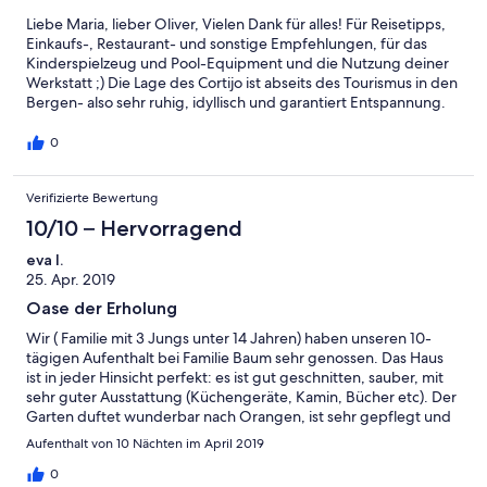
möchte, der ist hier bestens ausgehoben. Wenn man auf der
Liebe Maria, lieber Oliver, Vielen Dank für alles! Für Reisetipps,
Terrasse des Cortijos sitzt fühlt man sich ein kleines bisschen wie
Einkaufs-, Restaurant- und sonstige Empfehlungen, für das
im Paradies.... Danke Oliver, wir können das El Potro nur
Kinderspielzeug und Pool-Equipment und die Nutzung deiner
weiterempfehlen.....
Werkstatt ;) Die Lage des Cortijo ist abseits des Tourismus in den
Bergen- also sehr ruhig, idyllisch und garantiert Entspannung.
Mit dem von Oliver vermittelten und sehr günstigen Leihwagen
ist man in einer Stunde in Granada, der Sierra Nevada oder auch
0
in diversen Küstenstädten. Neben den in anderen
Bewertungen beschriebenen Tipps möchten wir die
Verifizierte Bewertung
Flusswanderung im Rio Chillar (Nerja) empfehlen. Die
Wanderung führt meist durch den Fluss ein wunderschönes Tal
10/10 – Hervorragend
hinauf und war besonders durch Schluchten und Badegumpen
ein Abenteuer für die Kids. Das Cortijo liegt in Ausstattung,
eva l.
Sauberkeit und Liebe zum Detail weit über dem Durchschnitt.
25. Apr. 2019
Man kommt an, freut sich über die Aussicht, den tollen Pool,
Oase der Erholung
den gepflegten Garten und das hübsche Cortijo - und war noch
nicht mal drin. Die Ausstattung (z.B. sehr gute Betten) lässt
Wir ( Familie mit 3 Jungs unter 14 Jahren) haben unseren 10-
wirklich keine Wünsche offen. Alleine das Willkommenspaket
tägigen Aufenthalt bei Familie Baum sehr genossen. Das Haus
beweist, dass Oliver an alles denkt. Das Cortijo erscheint in
ist in jeder Hinsicht perfekt: es ist gut geschnitten, sauber, mit
landestypischem Stil mit viel Echtholz und maurischen Details.
sehr guter Ausstattung (Küchengeräte, Kamin, Bücher etc). Der
Abends kann auf Olivenholz gegrillt und ein Glas Bio-
Garten duftet wunderbar nach Orangen, ist sehr gepflegt und
Tempranillo (natürlich vorrätig) genossen werden, morgens
bietet viel Platz zum Ruhen (für die Eltern) und zum Spielen (für
Aufenthalt von 10 Nächten im April 2019
beginnt der Tag mit dem Sammeln der Orangen für den
die Kinder. Ausserdem liegt es oberhalb eines charmanten
Frühstückssaft. Wer hier nicht runterkommt, dem ist wohl nicht
andalusischen Dorfes. Unsere Kinder haben es genossen fast
0