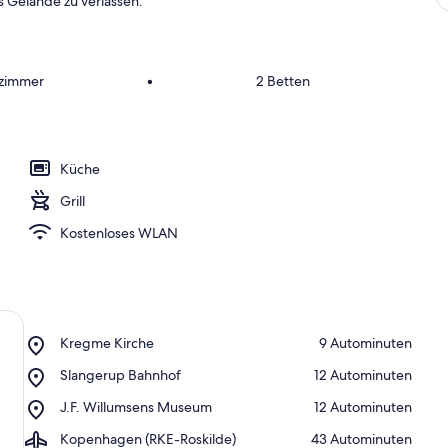
s Gelände zu verlassen.
fzimmer
•
2 Betten
Küche
Grill
Kostenloses WLAN
Place,
Kregme Kirche
‪9 Autominuten‬
Kregme
Place,
Slangerup Bahnhof
‪12 Autominuten‬
Kirche
Slangerup
Place,
J.F. Willumsens Museum
‪12 Autominuten‬
Bahnhof
J.F.
Airport,
Kopenhagen (RKE-Roskilde)
‪43 Autominuten‬
Willumsens