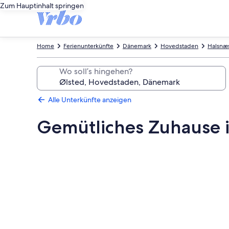
Zum Hauptinhalt springen
Home
Ferienunterkünfte
Dänemark
Hovedstaden
Halsnæ
Wo soll’s hingehen?
Alle Unterkünfte anzeigen
Gemütliches Zuhause i
Fotogalerie
von
Gemütliches
Zuhause
in
ølsted