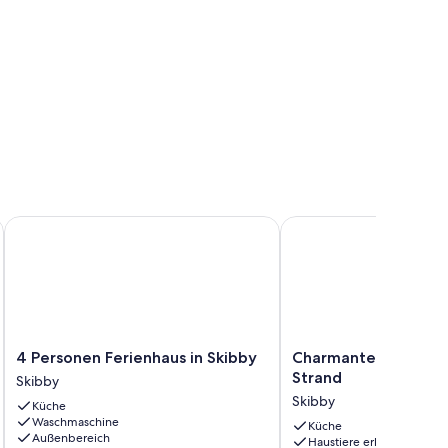
4 Personen Ferienhaus in Skibby
Charmantes Ferienhaus
4
Charmantes
4 Personen Ferienhaus in Skibby
Charmantes Ferienh
Personen
Ferienhaus
Strand
Skibby
Ferienhaus
am
Skibby
Küche
in
Strand
Waschmaschine
Skibby
Skibby
Küche
Außenbereich
Haustiere erlaubt
Skibby