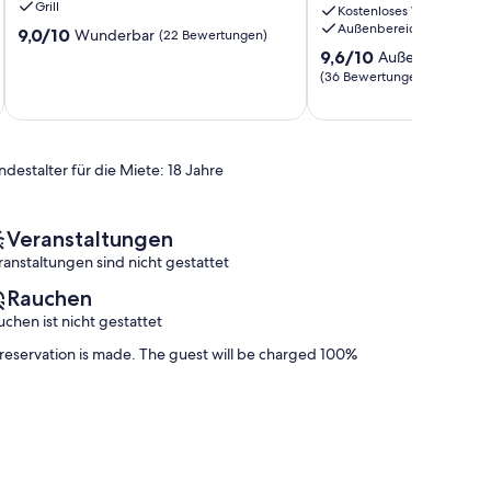
Grill
Kostenloses WLAN
Außenbereich
9.0
9,0/10
Wunderbar
(22 Bewertungen)
von
9.6
9,6/10
Außergewöhnli
10,
von
(36 Bewertungen)
Wunderbar,
10,
(22
Außergewöhnlich,
Bewertungen)
(36
Bewertungen)
ndestalter für die Miete: 18 Jahre
Veranstaltungen
ranstaltungen sind nicht gestattet
Rauchen
uchen ist nicht gestattet
 reservation is made. The guest will be charged 100%