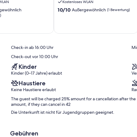
 WLAN
Kostenloses WLAN
Ølsted
10.0
10/10
gewöhnlich
Außergewöhnlich
(1 Bewertung)
von
)
10,
ich,
Außergewöhnlich,
(1
)
Bewertung)
Check-in ab 16:00 Uhr
Mi
Check-out vor 10:00 Uhr
Kinder
Kinder (0–17 Jahre) erlaubt
Ve
Haustiere
Keine Haustiere erlaubt
Ra
The guest will be charged 25% amount for a cancellation after the
amount, if they can cancel in 42
Die Unterkunft ist nicht für Jugendgruppen geeignet.
Gebühren