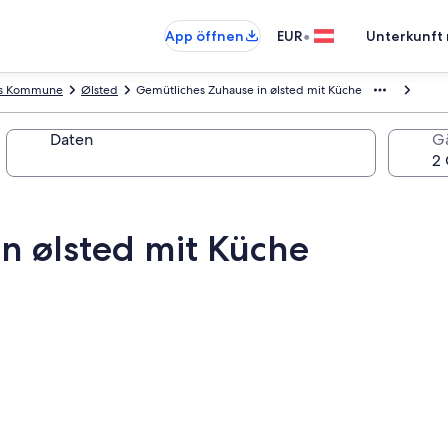
•
App öffnen
EUR
Unterkunft 
s Kommune
Ølsted
Gemütliches Zuhause in ølsted mit Küche
Daten
G
n ølsted mit Küche