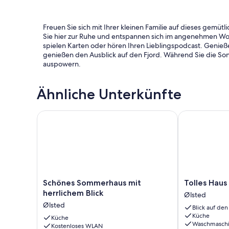
Freuen Sie sich mit Ihrer kleinen Familie auf dieses gemü
Sie hier zur Ruhe und entspannen sich im angenehmen Woh
spielen Karten oder hören Ihren Lieblingspodcast. Genieß
genießen den Ausblick auf den Fjord. Während Sie die Son
auspowern.
Ähnliche Unterkünfte
Nach einem ausgiebigen Frühstück können Sie Ihre Stran
Fjord oder werfen Sie Ihre Angel aus und ziehen frischen
Schönes Sommerhaus mit herrlichem Blick
Tolles Haus i
Kilometern Entfernung Ihrem Hobby, dem Golfen nachgehe
Kopenhagen unternehmen.
Gönnen Sie sich erholsame Ferien in schöner Lage!
Schönes
Tolles
Schönes Sommerhaus mit
Tolles Haus
Sommerhaus
Haus
herrlichem Blick
Ølsted
mit
in
- Parkplatz a.d. Grund/kostenlos
Ølsted
Blick auf de
herrlichem
ølsted
Küche
Blick
Küche
mit
- Strom und Wasser exklusive
Waschmasch
Kostenloses WLAN
Ølsted
Küche