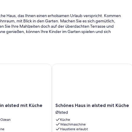
tliche Haus, das Ihnen einen erholsamen Urlaub verspricht. Kommen
nraum, mit Blick in den Garten. Machen Sie es sich gemütlich,
en Sie Ihre Mahlzeiten doch auf der überdachten Terrasse und
ne genießen, können Ihre Kinder im Garten spielen und sich
dtasche packen und zum nahen Sandstrand gehen. Baden Sie im
 Fisch an Land. Neben dem Wasser können Sie auch in wenigen
n ølsted mit Küche
Schönes Haus in ølsted mit Küche
n, oder einen Tagesausflug in die dänische Hauptstadt
Schönes
 in ølsted mit Küche
Schönes Haus in ølsted mit Küche
Haus
Ølsted
in
n Ozean
Küche
ølsted
Waschmaschine
mit
ine
Haustiere erlaubt
Küche