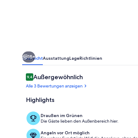
mit
Küche
15+
Übersicht
Ausstattung
Lage
Richtlinien
Bewertungen
Außergewöhnlich
9,4
9,4 von 10.
Alle 3 Bewertungen anzeigen
Highlights
Außenbereic
Draußen im Grünen
Die Gäste lieben den Außenbereich hier.
Angeln vor Ort möglich