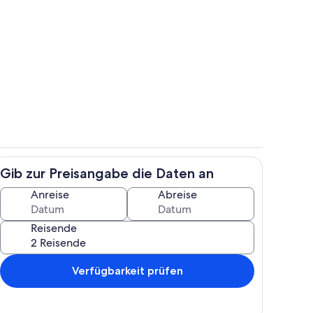
reien
Wohnbereich
Gib zur Preisangabe die Daten an
h
Eigene Küche
Anreise
Abreise
Reisende
Verfügbarkeit prüfen