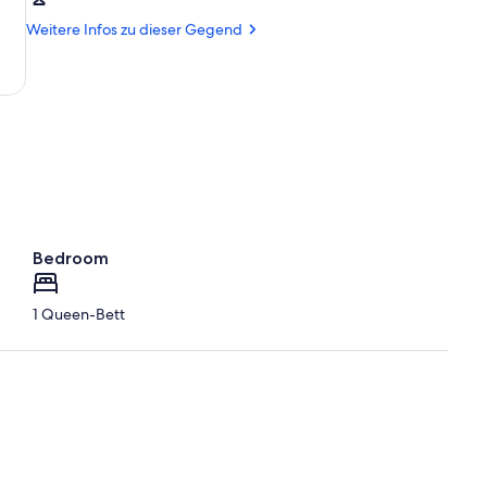
Kopenhagen
Museum
(RKE-
Weitere Infos zu dieser Gegend
Roskilde)
Bedroom
1 Queen-Bett