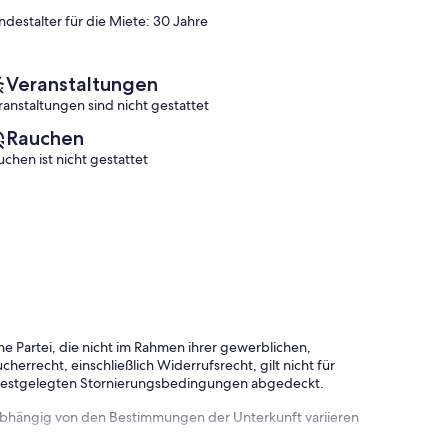
Krancici
(2
(3
ndestalter für die Miete: 30 Jahre
Bewertungen)
Bewertungen)
Veranstaltungen
ranstaltungen sind nicht gestattet
Rauchen
uchen ist nicht gestattet
e Partei, die nicht im Rahmen ihrer gewerblichen,
herrecht, einschließlich Widerrufsrecht, gilt nicht für
 festgelegten Stornierungsbedingungen abgedeckt.
 abhängig von den Bestimmungen der Unterkunft variieren