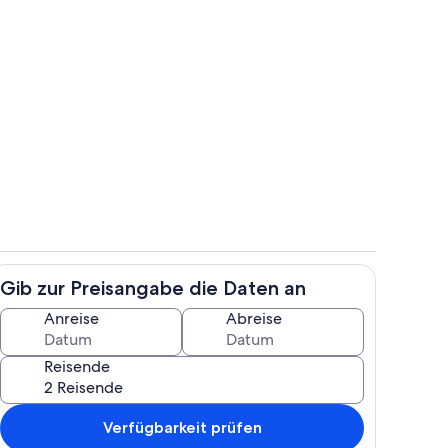
h
Terrasse/Patio
Gib zur Preisangabe die Daten an
h
Zimmer
Anreise
Abreise
Reisende
Verfügbarkeit prüfen