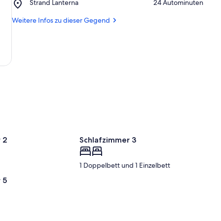
Place,
Strand Lanterna
‪24 Autominuten‬
Weingut
Strand
Lanterna
Weitere Infos zu dieser Gegend
 2
Schlafzimmer 3
1 Doppelbett und 1 Einzelbett
 5