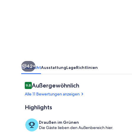
Pool,
Jacuzzi
und
endlosen
Blick
über
die
42+
Weinberge
Übersicht
Ausstattung
Lage
Richtlinien
zum
Meer
Bewertungen
Außergewöhnlich
9,8
9,8 von 10.
Alle 11 Bewertungen anzeigen
Highlights
Pool
Draußen im Grünen
Die Gäste lieben den Außenbereich hier.