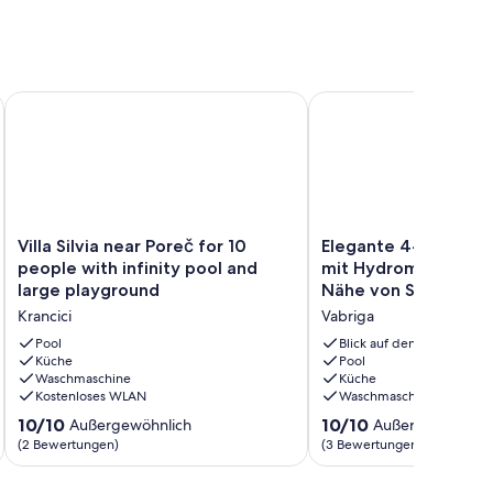
rn 4 Bäder
ereich, Billardtisch, Tischtennis.
Villa Silvia near Poreč for 10 people with infinity pool and l
Elegante 4-Schlafzimm
Villa
Elegante
Villa Silvia near Poreč for 10
Elegante 4-Schlafzi
Silvia
4-
people with infinity pool and
mit Hydromassage-Po
near
Schlafzimmer-
large playground
Nähe von Stränden
Poreč
Villa
Krancici
Vabriga
for
mit
10
Hydromassage-
Pool
Blick auf den Ozean
people
Küche
Pool,
Pool
Waschmaschine
Küche
with
in
Kostenloses WLAN
Waschmaschine
infinity
der
pool
Nähe
10.0
10.0
10/10
10/10
Außergewöhnlich
Außergewöhnlic
and
von
von
von
(2 Bewertungen)
(3 Bewertungen)
large
Stränden
10,
10,
playground
Vabriga
Außergewöhnlich,
Außergewöhnlich,