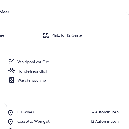
 Meer.
mer
Platz für 12 Gäste
Whirlpool vor Ort
Hundefreundlich
Waschmaschine
Place,
OHwines
‪9 Autominuten‬
OHwines
Place,
Cossetto Weingut
‪12 Autominuten‬
Cossetto