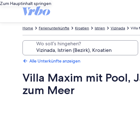
Zum Hauptinhalt springen
Home
Ferienunterkünfte
Kroatien
Istrien
Vizinada
Villa
Wo soll’s hingehen?
Alle Unterkünfte anzeigen
Villa Maxim mit Pool, 
zum Meer
Fotogalerie
von
Villa
Maxim
mit