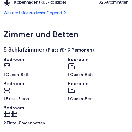
Airport,
Kopenhagen (RKE-Roskilde)
‪32 Autominuten‬
Roskilde
Kopenhagen
(RKE-
Weitere Infos zu dieser Gegend
Roskilde)
Zimmer und Betten
5 Schlafzimmer
(Platz für 9 Personen)
Bedroom
Bedroom
1 Queen-Bett
1 Queen-Bett
Bedroom
Bedroom
1 Einzel-Futon
1 Queen-Bett
Bedroom
2 Einzel-Etagenbetten