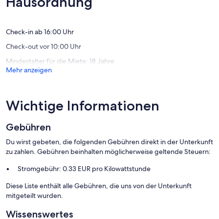
Hausordnung
und
Bewert
(12
Stadt
Bewertungen)
Jyllinge
Obligatorisch vor Ort:
Check-in ab 16:00 Uhr
- Strom: 0.33 EUR/Pro kWh
Check-out vor 10:00 Uhr
Mindestalter für die Miete: 18 Jahre
Mehr anzeigen
- Klimaanlage
- Keine Bettwäsche mietbar
Wichtige Informationen
- Keine Handtücher mietbar
Gebühren
- Kinderbett: 1
Du wirst gebeten, die folgenden Gebühren direkt in der Unterkunft
- Kinderstuhl: 1
zu zahlen. Gebühren beinhalten möglicherweise geltende Steuern:
Stromgebühr: 0.33 EUR pro Kilowattstunde
Diese Liste enthält alle Gebühren, die uns von der Unterkunft
mitgeteilt wurden.
Wissenswertes