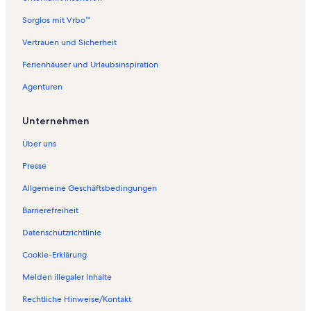
e
f
Sorglos mit Vrbo™
o
l
Vertrauen und Sicherheit
g
Ferienhäuser und Urlaubsinspiration
e
n
Agenturen
d
e
S
Unternehmen
e
i
Über uns
t
e
Presse
ö
Allgemeine Geschäftsbedingungen
f
f
Barrierefreiheit
n
e
Datenschutzrichtlinie
t
:
Cookie-Erklärung
F
Melden illegaler Inhalte
e
r
Rechtliche Hinweise/Kontakt
i