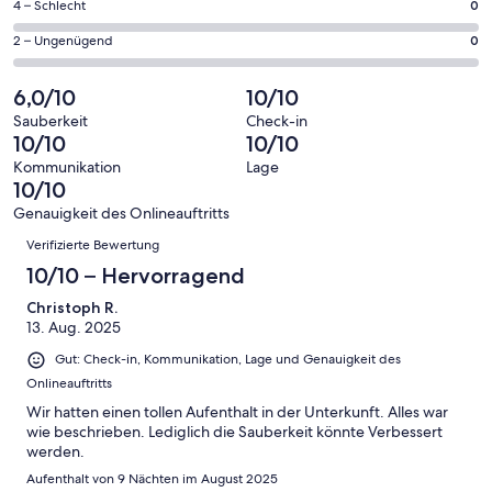
1
0
4 – Schlecht
0
haben
insgesamt
Gästebewertungen
von
eine
1
0
2 – Ungenügend
0
haben
insgesamt
Bewertung
Gästebewertungen
von
eine
1
von
haben
insgesamt
6,0/10
10/10
Bewertung
Gästebewertungen
10
eine
1
von
haben
Sauberkeit
Check-in
-
Bewertung
Gästebewertungen
10/10
10/10
8
eine
Hervorragend
von
haben
-
Bewertung
Kommunikation
Lage
6
eine
10/10
Gut
von
-
Bewertung
4
Genauigkeit des Onlineauftritts
Okay
von
Bewertungen
-
Verifizierte Bewertung
2
Schlecht
-
10/10 – Hervorragend
Ungenügend
Christoph R.
13. Aug. 2025
Gut: Check-in, Kommunikation, Lage und Genauigkeit des
Onlineauftritts
Wir hatten einen tollen Aufenthalt in der Unterkunft. Alles war
wie beschrieben. Lediglich die Sauberkeit könnte Verbessert
werden.
Aufenthalt von 9 Nächten im August 2025