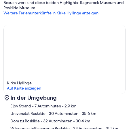
Besuch wert sind diese beiden Highlights: Ragnarock Museum und
Roskilde Museum.
Weitere Ferienunterkünfte in Kirke Hyllinge anzeigen
Kirke Hyllinge
Auf Karte anzeigen
In der Umgebung
Karte
Ejby Strand
- 7 Autominuten
- 2.9 km
Universität Roskilde
- 30 Autominuten
- 35.6 km
Dom zu Roskilde
- 32 Autominuten
- 30.4 km
Wikingerschiffsmuseum Roskilde
- 33 Autominuten
- 31.1 km