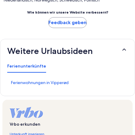
Wie können wir unsere Website verbessern?
Feedback geben
Weitere Urlaubsideen
Ferienunterkünfte
L
Ferienwohnungen in Vipperød
i
n
k
,
d
e
r
Vrbo erkunden
d
i
Unterkunft inserieren