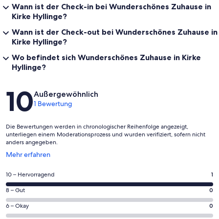
Wann ist der Check-in bei Wunderschönes Zuhause in
Kirke Hyllinge?
Wann ist der Check-out bei Wunderschönes Zuhause in
Kirke Hyllinge?
Wo befindet sich Wunderschönes Zuhause in Kirke
Hyllinge?
Bewertungen
10
Außergewöhnlich
1 Bewertung
Die Bewertungen werden in chronologischer Reihenfolge angezeigt,
unterliegen einem Moderationsprozess und wurden verifiziert, sofern nicht
anders angegeben.
Wird
Mehr erfahren
in
einem
1
10 – Hervorragend
1
neuen
von
Fenster
0
8 – Gut
0
insgesamt
geöffnet
von
1
0
6 – Okay
0
insgesamt
Gästebewertungen
von