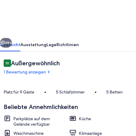
Zuhause
in
Kirke
Hyllinge
rück
Weiter
25+
Übersicht
Ausstattung
Lage
Richtlinien
Bewertungen
Außergewöhnlich
10
10 von 10.
1 Bewertung anzeigen
Platz für 9 Gäste
•
5 Schlafzimmer
•
5 Betten
Beliebte Annehmlichkeiten
Wohnbereich
Parkplätze auf dem
Küche
Gelände verfügbar
Waschmaschine
Klimaanlage