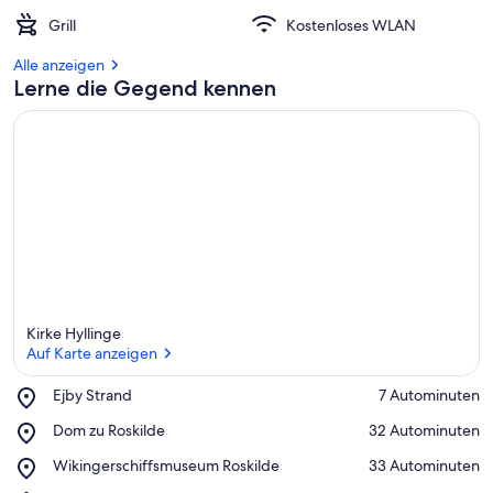
Grill
Kostenloses WLAN
Alle anzeigen
Lerne die Gegend kennen
Kirke Hyllinge
Auf Karte anzeigen
Place,
Ejby Strand
‪7 Autominuten‬
Ejby
Auf Karte anzeigen
Place,
Dom zu Roskilde
‪32 Autominuten‬
Strand
Dom
Place,
Wikingerschiffsmuseum Roskilde
‪33 Autominuten‬
zu
Wikingerschiffsmuseum
Roskilde