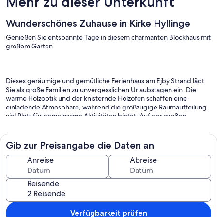
Mehr zu dieser Unterkunft
Wunderschönes Zuhause in Kirke Hyllinge
Genießen Sie entspannte Tage in diesem charmanten Blockhaus mit
großem Garten.
Dieses geräumige und gemütliche Ferienhaus am Ejby Strand lädt
Sie als große Familien zu unvergesslichen Urlaubstagen ein. Die
warme Holzoptik und der knisternde Holzofen schaffen eine
einladende Atmosphäre, während die großzügige Raumaufteilung
viel Platz für gemeinsame Aktivitäten bietet. Auf der großen,
teilweise überdachten Terrasse können Sie gemütliche Stunden
verbringen, egal ob beim Frühstück in der Morgensonne oder beim
Grillabend mit der Familie. Der weitläufige Garten ist ideal zum
Gib zur Preisangabe die Daten an
Spielen und Toben – ein perfekter Rückzugsort für Groß und Klein.
Anreise
Abreise
Reisende
Der Ejby Strand bietet Ihnen eine malerische Küstenlandschaft, die
zu Spaziergängen und entspannten Tagen am Wasser einlädt.
Angelfreunde kommen hier ebenfalls auf ihre Kosten. In der
näheren Umgebung erwarten Sie charmante Dörfer und
Verfügbarkeit prüfen