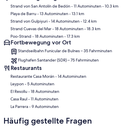
Karte
Strand von San Antolín de Bedón
- 11 Autominuten
- 10.3 km
Playa de Barru
- 13 Autominuten
- 13.1 km
Strand von Gulpiyuri
- 14 Autominuten
- 12.4 km
Strand Cuevas del Mar
- 18 Autominuten
- 18.3 km
Poo-Strand
- 18 Autominuten
- 17.3 km
Fortbewegung vor Ort
Standseilbahn Funicular de Bulnes – 35 Fahrminuten
Flughafen Santander (SDR) – 75 Fahrminuten
Restaurants
‪Restaurante Casa Morán - ‬14 Autominuten
‪Leypon - ‬5 Autominuten
‪El Resollu - ‬18 Autominuten
‪Casa Raul - ‬11 Autominuten
‪La Parrera - ‬9 Autominuten
Häufig gestellte Fragen