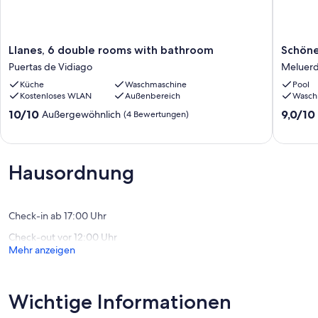
Llanes,
Schöne
Llanes, 6 double rooms with bathroom
Schöne
6
Villa
Puertas de Vidiago
Meluer
double
in
Küche
Waschmaschine
Pool
rooms
Meluer
Kostenloses WLAN
Außenbereich
Wasch
with
mit
bathroom
Pool
10.0
9.0
10/10
9,0/10
Außergewöhnlich
(4 Bewertungen)
Puertas
Meluer
von
von
de
10,
10,
Vidiago
Außergewöhnlich,
Wunder
(4
(7
Hausordnung
Bewertungen)
Bewert
Check-in ab 17:00 Uhr
Check-out vor 12:00 Uhr
Mehr anzeigen
Wichtige Informationen