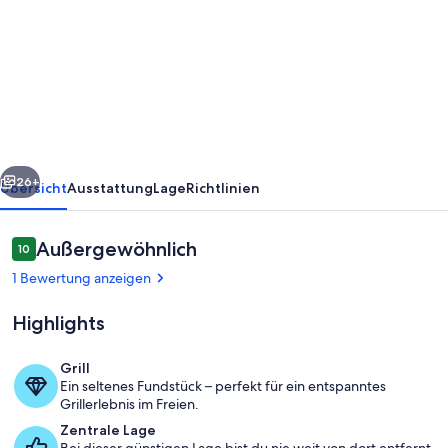
Ferienhaus
'Casa
De
Aldea
La
Venta
rück
Weiter
Los
26+
Übersicht
Ausstattung
Lage
Richtlinien
Probes'
mit
Bewertungen
Außergewöhnlich
10
10 von 10.
Bergblick,
1 Bewertung anzeigen
Terrasse
Highlights
&
WLAN
Grill
Ein seltenes Fundstück – perfekt für ein entspanntes
Speisen im Freien
Grillerlebnis im Freien.
Zentrale Lage