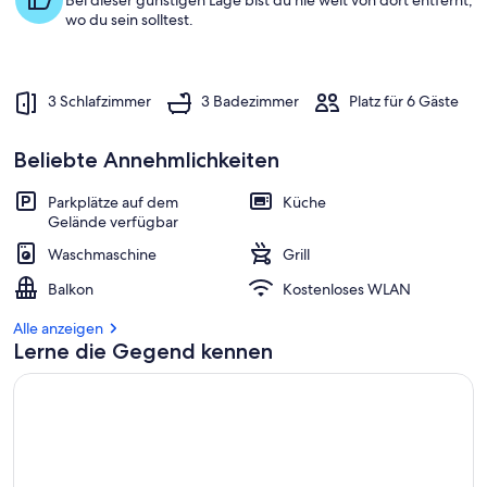
Bei dieser günstigen Lage bist du nie weit von dort entfernt,
wo du sein solltest.
3 Schlafzimmer
3 Badezimmer
Platz für 6 Gäste
Beliebte Annehmlichkeiten
Parkplätze auf dem
Küche
Gelände verfügbar
Waschmaschine
Grill
Balkon
Kostenloses WLAN
Alle anzeigen
Lerne die Gegend kennen