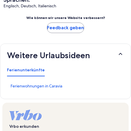
Englisch, Deutsch, Italienisch
Wie können wir unsere Website verbessern?
Feedback geben
Weitere Urlaubsideen
Ferienunterkünfte
L
Ferienwohnungen in Caravia
i
n
k
,
d
e
r
Vrbo erkunden
d