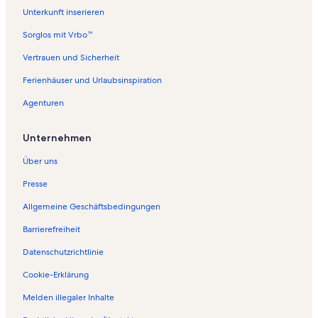
i
Unterkunft inserieren
e
f
Sorglos mit Vrbo™
o
l
Vertrauen und Sicherheit
g
Ferienhäuser und Urlaubsinspiration
e
n
Agenturen
d
e
S
Unternehmen
e
i
Über uns
t
e
Presse
ö
Allgemeine Geschäftsbedingungen
f
f
Barrierefreiheit
n
e
Datenschutzrichtlinie
t
:
Cookie-Erklärung
F
Melden illegaler Inhalte
e
r