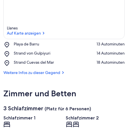
Llanes
Auf Karte anzeigen
Place,
Playa de Barru
‪13 Autominuten‬
Playa
Auf Karte anzeigen
Place,
Strand von Gulpiyuri
‪14 Autominuten‬
de
Strand
Barru
Place,
Strand Cuevas del Mar
‪18 Autominuten‬
von
Strand
Gulpiyuri
Cuevas
Weitere Infos zu dieser Gegend
del
Mar
Zimmer und Betten
3 Schlafzimmer
(Platz für 6 Personen)
Schlafzimmer 1
Schlafzimmer 2