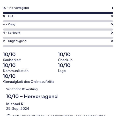
in
einem
1
10 – Hervorragend
1
neuen
von
Fenster
0
8 – Gut
0
insgesamt
geöffnet
von
1
0
6 – Okay
0
insgesamt
Gästebewertungen
von
1
0
4 – Schlecht
0
haben
insgesamt
Gästebewertungen
von
eine
1
0
2 – Ungenügend
0
haben
insgesamt
Bewertung
Gästebewertungen
von
eine
1
von
haben
insgesamt
10/10
10/10
Bewertung
Gästebewertungen
10
eine
1
von
haben
Sauberkeit
Check-in
-
Bewertung
Gästebewertungen
10/10
10/10
8
eine
Hervorragend
von
haben
-
Bewertung
Kommunikation
Lage
6
eine
10/10
Gut
von
-
Bewertung
4
Genauigkeit des Onlineauftritts
Okay
von
Bewertungen
-
Verifizierte Bewertung
2
Schlecht
-
10/10 – Hervorragend
Ungenügend
Michael K.
25. Sep. 2024