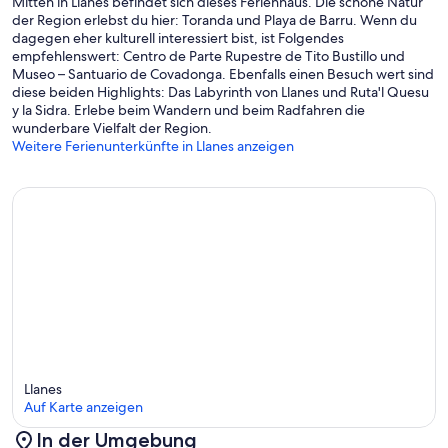
Mitten in Llanes befindet sich dieses Ferienhaus. Die schöne Natur
der Region erlebst du hier: Toranda und Playa de Barru. Wenn du
dagegen eher kulturell interessiert bist, ist Folgendes
empfehlenswert: Centro de Parte Rupestre de Tito Bustillo und
Museo – Santuario de Covadonga. Ebenfalls einen Besuch wert sind
diese beiden Highlights: Das Labyrinth von Llanes und Ruta'l Quesu
y la Sidra. Erlebe beim Wandern und beim Radfahren die
wunderbare Vielfalt der Region.
Weitere Ferienunterkünfte in Llanes anzeigen
Llanes
Auf Karte anzeigen
In der Umgebung