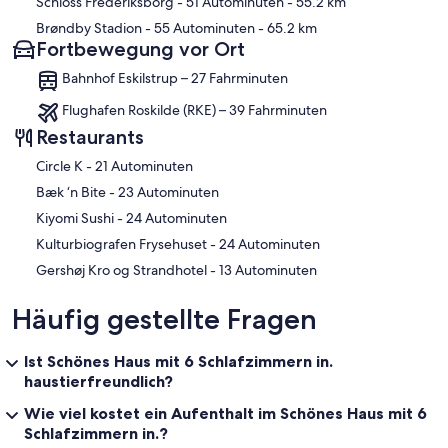
Schloss Frederiksborg
- 51 Autominuten
- 55.2 km
Brøndby Stadion
- 55 Autominuten
- 65.2 km
Fortbewegung vor Ort
Bahnhof Eskilstrup – 27 Fahrminuten
Flughafen Roskilde (RKE) – 39 Fahrminuten
Restaurants
‪Circle K - ‬21 Autominuten
‪Bæk ‘n Bite - ‬23 Autominuten
‪Kiyomi Sushi - ‬24 Autominuten
‪Kulturbiografen Frysehuset - ‬24 Autominuten
‪Gershøj Kro og Strandhotel - ‬13 Autominuten
Häufig gestellte Fragen
Ist Schönes Haus mit 6 Schlafzimmern in.
haustierfreundlich?
Wie viel kostet ein Aufenthalt im Schönes Haus mit 6
Schlafzimmern in.?