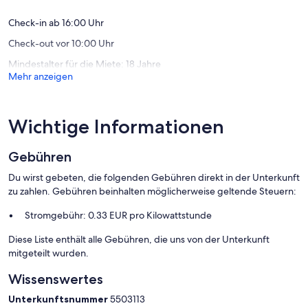
Check-in ab 16:00 Uhr
Check-out vor 10:00 Uhr
Mindestalter für die Miete: 18 Jahre
Mehr anzeigen
- Keine Bettwäsche mietbar
- Keine Handtücher mietbar
Wichtige Informationen
- Haustiere: 2
Gebühren
Du wirst gebeten, die folgenden Gebühren direkt in der Unterkunft
zu zahlen. Gebühren beinhalten möglicherweise geltende Steuern:
Stromgebühr: 0.33 EUR pro Kilowattstunde
Diese Liste enthält alle Gebühren, die uns von der Unterkunft
mitgeteilt wurden.
Wissenswertes
Unterkunftsnummer
5503113