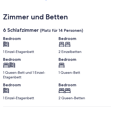
von
Roskilde)
Nordhammer
Bådelaug
Zimmer und Betten
6 Schlafzimmer
(Platz für 14 Personen)
Bedroom
Bedroom
1 Einzel-Etagenbett
2 Einzelbetten
Bedroom
Bedroom
1 Queen-Bett und 1 Einzel-
1 Queen-Bett
Etagenbett
Bedroom
Bedroom
1 Einzel-Etagenbett
2 Queen-Betten