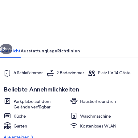
Haus
mit
6
Schlafzimmern
in.
rück
Weiter
29+
Übersicht
Ausstattung
Lage
Richtlinien
6 Schlafzimmer
2 Badezimmer
Platz für 14 Gäste
Beliebte Annehmlichkeiten
Parkplätze auf dem
Haustierfreundlich
Gelände verfügbar
Speisen im Freien
Küche
Waschmaschine
Garten
Kostenloses WLAN
Alle anzeigen