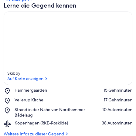
Lerne die Gegend kennen
Skibby
Auf Karte anzeigen
Place,
Hammergaarden
‪15 Gehminuten‬
Hammergaarden
Auf Karte anzeigen
Place,
Vellerup Kirche
‪17 Gehminuten‬
Vellerup
Place,
Strand in der Nähe von Nordhammer
‪10 Autominuten‬
Kirche
Strand
Bådelaug
in
Airport,
Kopenhagen (RKE-Roskilde)
‪38 Autominuten‬
der
Kopenhagen
Nähe
(RKE-
Weitere Infos zu dieser Gegend