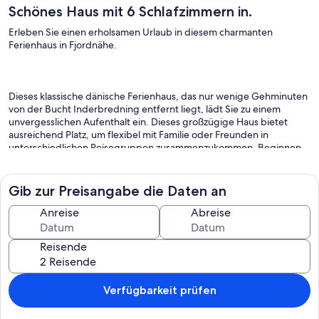
Schönes Haus mit 6 Schlafzimmern in.
Erleben Sie einen erholsamen Urlaub in diesem charmanten
Ferienhaus in Fjordnähe.
Dieses klassische dänische Ferienhaus, das nur wenige Gehminuten
von der Bucht Inderbredning entfernt liegt, lädt Sie zu einem
unvergesslichen Aufenthalt ein. Dieses großzügige Haus bietet
ausreichend Platz, um flexibel mit Familie oder Freunden in
unterschiedlichen Reisegruppen zusammenzukommen. Beginnen
Sie Ihren Tag mit einem gemütlichen Frühstück am langen Esstisch
und begeben Sie sich anschließend auf die Terrasse, wo Sie Ihren
Morgenkaffee umgeben von frischer Luft und schöner Natur
Gib zur Preisangabe die Daten an
genießen können. Machen Sie es sich auch auf einer der bequemen
Sitzgelegenheiten im Innenbereich bequem und genießen Sie Ihre
Anreise
Abreise
freie Zeit. Verbringen Sie gemeinsame Stunden mit Brettspielen
oder vertiefen Sie sich in ein spannendes Buch.
Reisende
Der weitläufige Garten bietet Ihren Kindern viel Platz zum Spielen
Verfügbarkeit prüfen
und Toben. Während die Kleinen Spaß haben, können Sie die
Gelegenheit nutzen, die Tagesplanung in Ruhe zu überdenken. Die