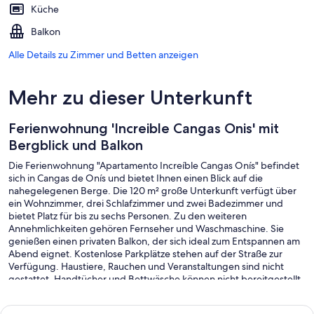
Küche
Balkon
Alle Details zu Zimmer und Betten anzeigen
Mehr zu dieser Unterkunft
Ferienwohnung 'Increible Cangas Onis' mit
Bergblick und Balkon
Die Ferienwohnung "Apartamento Increíble Cangas Onís" befindet
sich in Cangas de Onís und bietet Ihnen einen Blick auf die
nahegelegenen Berge. Die 120 m² große Unterkunft verfügt über
ein Wohnzimmer, drei Schlafzimmer und zwei Badezimmer und
bietet Platz für bis zu sechs Personen. Zu den weiteren
Annehmlichkeiten gehören Fernseher und Waschmaschine. Sie
genießen einen privaten Balkon, der sich ideal zum Entspannen am
Abend eignet. Kostenlose Parkplätze stehen auf der Straße zur
Verfügung. Haustiere, Rauchen und Veranstaltungen sind nicht
gestattet. Handtücher und Bettwäsche können nicht bereitgestellt
werden. Die Unterkunft verfügt weder über Klimaanlage noch über
WLAN. Sie haben einen stufenlosen Zugang zur Wohnung.