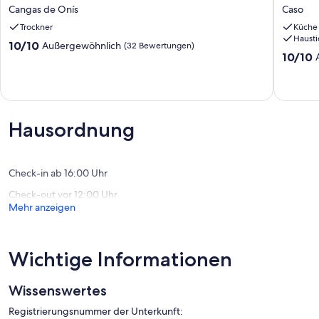
Palmeras
en
Cangas de Onís
Caso
Cangas
Campo
Trockner
Küche
de
de
Hausti
Onís
Caso
10.0
10/10
Außergewöhnlich
(32 Bewertungen)
Caso
10.0
10/10
von
von
10,
10,
Außergewöhnlich,
Außerge
(32
(1
Bewertungen)
Bewertu
Hausordnung
Check-in ab 16:00 Uhr
Check-out vor 12:00 Uhr
Mehr anzeigen
Wichtige Informationen
Wissenswertes
Registrierungsnummer der Unterkunft: