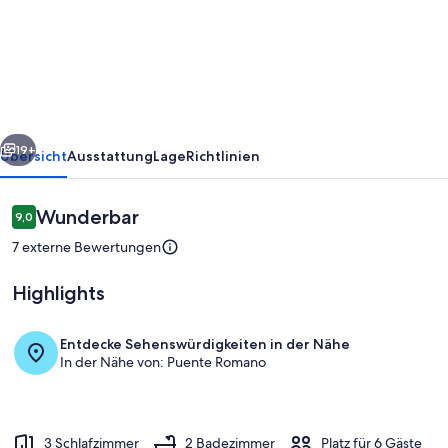
'Increible
Cangas
Onis'
mit
Bergblick
rück
Weiter
und
19+
Übersicht
Ausstattung
Lage
Richtlinien
Balkon
Bewertungen
Wunderbar
9,0
9,0 von 10.
7 externe Bewertungen
Highlights
Entdecke Sehenswürdigkeiten in der Nähe
In der Nähe von: Puente Romano
Außenbereich
3 Schlafzimmer
2 Badezimmer
Platz für 6 Gäste