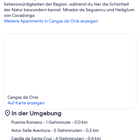
Sehenswürdigkeiten der Region, während du hier die Schönheit
der Natur bewundern kannst: Mirador de Seguencu und Heiligtum
von Covadonga.
Weitere Apartments in Cangas de Onís anzeigen
Cangas de Onís
Auf Karte anzeigen
In der Umgebung
Karte
Puente Romano
- 1 Gehminute
- 0.0 km
Astur Sella Aventura
- 2 Gehminuten
- 0.2 km
Capilla de Santa Cruz
- 6 Gehminuten
- 0.6 km