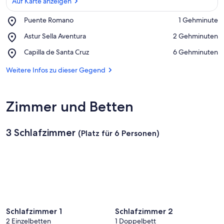
Auf Karte anzeigen
Place,
Puente Romano
‪1 Gehminute‬
Puente
Auf Karte anzeigen
Place,
Astur Sella Aventura
‪2 Gehminuten‬
Romano
Astur
Place,
Capilla de Santa Cruz
‪6 Gehminuten‬
Sella
Capilla
Aventura
de
Weitere Infos zu dieser Gegend
Santa
Cruz
Zimmer und Betten
3 Schlafzimmer
(Platz für 6 Personen)
Schlafzimmer 1
Schlafzimmer 2
2 Einzelbetten
1 Doppelbett