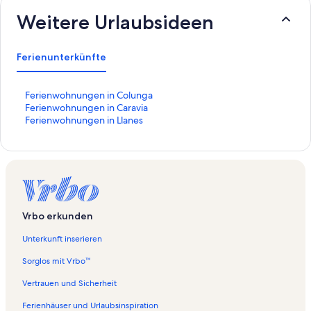
Weitere Urlaubsideen
Ferienunterkünfte
L
Ferienwohnungen in Colunga
i
L
Ferienwohnungen in Caravia
n
i
L
Ferienwohnungen in Llanes
k
n
i
,
k
n
d
,
k
e
d
,
r
e
d
d
r
e
i
d
r
Vrbo erkunden
e
i
d
f
e
i
Unterkunft inserieren
o
f
e
l
o
f
Sorglos mit Vrbo™
g
l
o
e
g
l
Vertrauen und Sicherheit
n
e
g
Ferienhäuser und Urlaubsinspiration
d
n
e