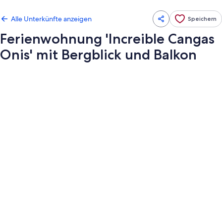
Alle Unterkünfte anzeigen
Speichern
Ferienwohnung 'Increible Cangas
Onis' mit Bergblick und Balkon
Fotogalerie
von
Ferienwohnung