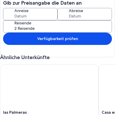
Gib zur Preisangabe die Daten an
Anreise
Abreise
Reisende
Verfügbarkeit prüfen
Ähnliche Unterkünfte
las Palmeras
Casa en
las
Casa
las Palmeras
Casa e