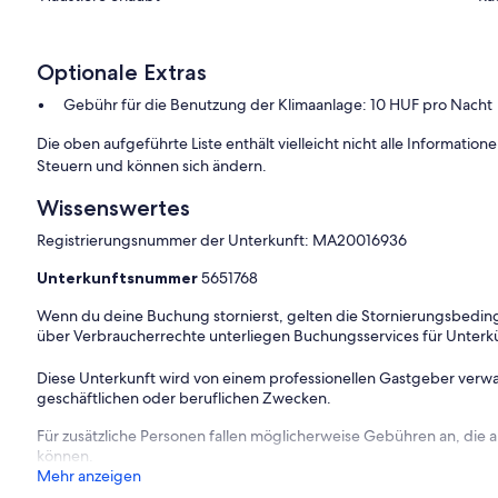
Optionale Extras
s, ist ebenerdig und führt über die 15 qm große Terrasse.
zimmer
mit 1 Doppelbett und 1 Zusatzbett auf Schlafgelegenheit.
Gebühr für die Benutzung der Klimaanlage: 10 HUF pro Nacht
zelbetten.
Küche
mit Essecke (6 Plätze), Gasherd (4 Flammen),
ine und Toaster.
Bad
mit Badewanne, 1 Waschbecken und Fenster.
Die oben aufgeführte Liste enthält vielleicht nicht alle Informati
Steuern und können sich ändern.
Wissenswertes
Registrierungsnummer der Unterkunft: MA20016936
Unterkunftsnummer
5651768
Wenn du deine Buchung stornierst, gelten die Stornierungsbe
über Verbraucherrechte unterliegen Buchungsservices für Unterk
Diese Unterkunft wird von einem professionellen Gastgeber verwa
geschäftlichen oder beruflichen Zwecken.
Für zusätzliche Personen fallen möglicherweise Gebühren an, die
können.
Mehr anzeigen