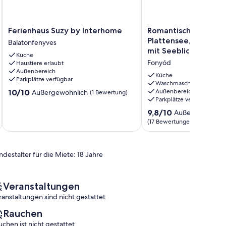
Ferienhaus
Romantische
Ferienhaus Suzy by Interhome
Romantische Jugends
Suzy
Jugendstil-
Plattensee, gepfleg
Balatonfenyves
by
Villa
mit Seeblick
Küche
Interhome
am
Fonyód
Haustiere erlaubt
Balatonfenyves
Plattensee,
Außenbereich
gepflegter
Küche
Parkplätze verfügbar
Garten,
Waschmaschine
10.0
10/10
Außenbereich
Außergewöhnlich
(1 Bewertung)
mit
Parkplätze verfügbar
von
Seeblick
10,
Fonyód
9.8
9,8/10
Außergewöhnli
Außergewöhnlich,
von
(17 Bewertungen)
(1
10,
Bewertung)
Außergewöhnlich,
(17
ndestalter für die Miete: 18 Jahre
Bewertungen)
Veranstaltungen
ranstaltungen sind nicht gestattet
Rauchen
uchen ist nicht gestattet