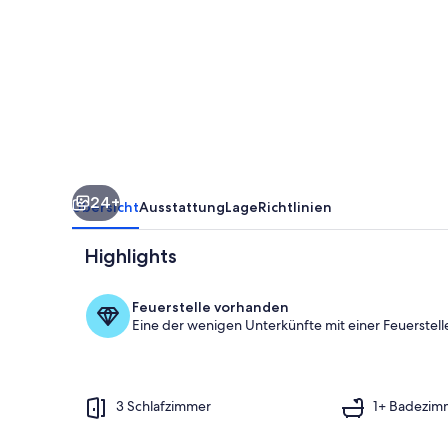
Garten,
WLAN
und
Klimaanlage
24+
Übersicht
Ausstattung
Lage
Richtlinien
Highlights
Feuerstelle vorhanden
Eine der wenigen Unterkünfte mit einer Feuerstelle
Speisen im Fr
3 Schlafzimmer
1+ Badezim