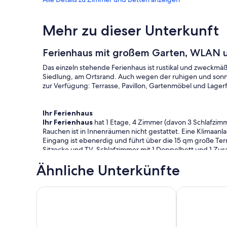
Mehr zu dieser Unterkunft
Ferienhaus mit großem Garten, WLAN 
Das einzeln stehende Ferienhaus ist rustikal und zweckmäß
Siedlung, am Ortsrand. Auch wegen der ruhigen und sonnig
zur Verfügung: Terrasse, Pavillon, Gartenmöbel und Lager
Ihr Ferienhaus
Ihr Ferienhaus
hat 1 Etage, 4 Zimmer (davon 3 Schlafzimm
Rauchen ist in Innenräumen nicht gestattet. Eine Klimaa
Eingang ist ebenerdig und führt über die 15 qm große Terr
Sitzecke und TV. Schlafzimmer mit 1 Doppelbett und 1 Zus
Schlafzimmer mit 2 Einzelbetten. Küche mit Essecke, Gashe
Ähnliche Unterkünfte
Kaffeemaschine und Toaster. Die Essecke bietet Platz fü
Separates WC mit WC und Fenster.
Darüber hinaus ist Ihr Ferienhaus mit WLAN- Internetzug
Villa mit atemberaubender Aussicht bei Heviz, übe
Ferienhaus nu
Landessprache per Satellit empfangen werden.
Lage