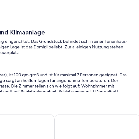
und Klimaanlage
ig eingerichtet. Das Grundstück befindet sich in einer Ferienhaus-
en Lage ist das Domizil beliebt. Zur alleinigen Nutzung stehen
feuerplatz.
er), ist 100 qm groß und ist für maximal 7 Personen geeignet. Das
nlage sorgt an heißen Tagen für angenehme Temperaturen. Der
asse. Die Zimmer teilen sich wie folgt auf: Wohnzimmer mit
atzbett auf Schlafgelegenheit. Schlafzimmer mit 1 Doppelbett.
rd (4 Flammen), Backofen, Kühlschrank (Eisfach), Mikrowelle,
r 6 Personen. Bad mit Badewanne, 1 Waschbecken und Fenster.
ang ausgestattet. TV- bzw. Rundfunksender können nur in
rdachter Pool 9,30x3,50x1,40 m
r 450 m vom Strand mit große Terrasse
Grand Balaton House 200 m 2 8 + 4 