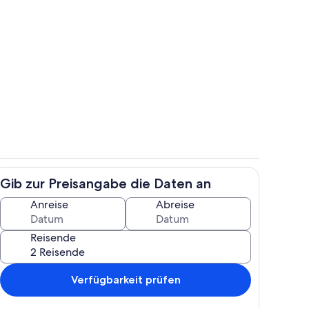
h
Außenbereich
Gib zur Preisangabe die Daten an
h
Speisen
Anreise
Abreise
Reisende
Verfügbarkeit prüfen