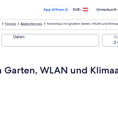
•
App öffnen
EUR
Unterkunft 
i
Fonyód
Balatonfenyves
Ferienhaus mit großem Garten, WLAN und Klimaa
Daten
G
m Garten, WLAN und Klima