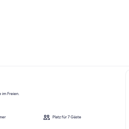
Innenbereic
Innenbereic
 im Freien.
eien
mer
Platz für 7 Gäste