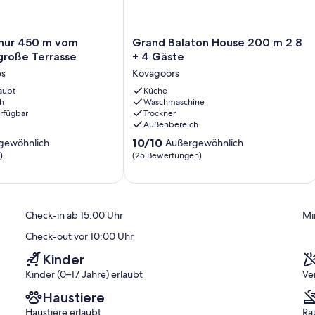
 500 qm großen, geschlossenen Gartengrundstück mit Wiese, von
 in einem separaten Gebäude auf dem Grundstück. Die Zufahrt
r 3 Pkws) auf dem Grundstück.
Grand
 nur 450 m vom
Grand Balaton House 200 m 2 8
Balaton
große Terrasse
+ 4 Gäste
House
es
Kövagoörs
200
gt via Satellit. Fernsehsender nur in Landessprache.
aubt
m
Küche
auchmelder.
h
Waschmaschine
2
erfügbar
Trockner
8
Außenbereich
+
10.0
4
10/10
gewöhnlich
Außergewöhnlich
von
es
Gäste
)
(25 Bewertungen)
10,
Kövagoörs
ich,
Außergewöhnlich,
(25
)
Bewertungen)
Check-in ab 15:00 Uhr
Mi
Check-out vor 10:00 Uhr
0 m in Balatonfenyves (Strand 1000 m in Baatonfenyves mit
Kinder
Kinder (0–17 Jahre) erlaubt
Ve
Haustiere
 qm, insgesamt 7 Betten (davon 1 Zusatzbett).
Haustiere erlaubt
Ra