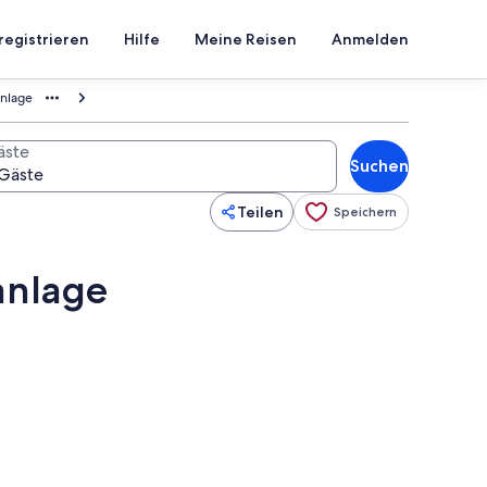
registrieren
Hilfe
Meine Reisen
Anmelden
nlage
äste
Suchen
Teilen
Speichern
anlage