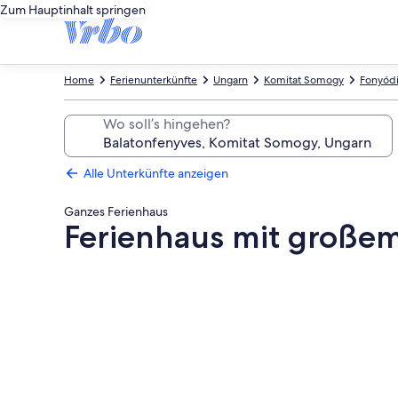
Zum Hauptinhalt springen
Home
Ferienunterkünfte
Ungarn
Komitat Somogy
Fonyód
Wo soll’s hingehen?
Alle Unterkünfte anzeigen
Ganzes Ferienhaus
Ferienhaus mit große
Fotogalerie
von
Ferienhaus
mit
großem