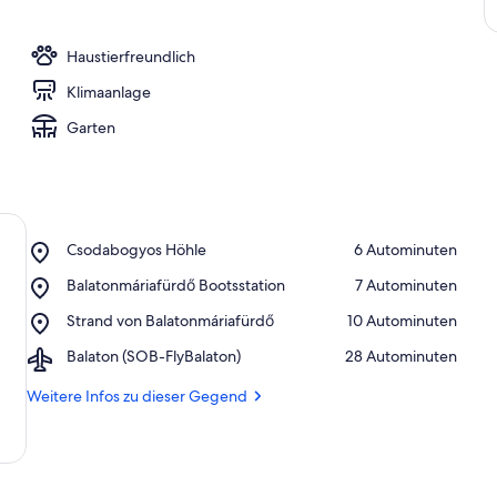
Haustierfreundlich
Klimaanlage
Garten
Place,
Csodabogyos Höhle
‪6 Autominuten‬
Csodabogyos
Place,
Balatonmáriafürdő Bootsstation
‪7 Autominuten‬
Höhle
Balatonmáriafürdő
Place,
Strand von Balatonmáriafürdő
‪10 Autominuten‬
Bootsstation
Strand
Airport,
Balaton (SOB-FlyBalaton)
‪28 Autominuten‬
von
Balaton
Balatonmáriafürdő
(SOB-
Weitere Infos zu dieser Gegend
FlyBalaton)