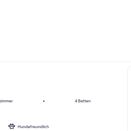
Zimmer
Speisen
fzimmer
•
4 Betten
Hundefreundlich