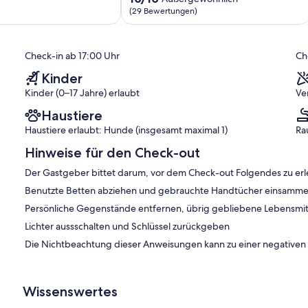
ich,
150m
von
(29 Bewertungen)
Strand
10,
)
-
Außergewöhnlich,
8
(29
Check-in ab 17:00 Uhr
Ch
Personen
Bewertungen)
Olmeto
Kinder
Kinder (0–17 Jahre) erlaubt
Ve
Haustiere
Haustiere erlaubt: Hunde (insgesamt maximal 1)
Ra
Hinweise für den Check-out
Der Gastgeber bittet darum, vor dem Check-out Folgendes zu erl
Benutzte Betten abziehen und gebrauchte Handtücher einsamme
Persönliche Gegenstände entfernen, übrig gebliebene Lebensmit
Lichter aussschalten und Schlüssel zurückgeben
Die Nichtbeachtung dieser Anweisungen kann zu einer negative
Wissenswertes