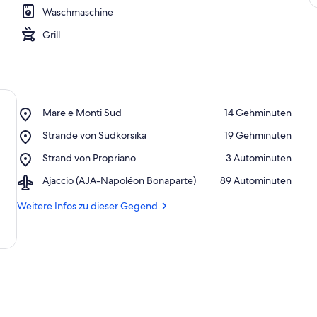
Waschmaschine
Grill
Place,
Mare e Monti Sud
‪14 Gehminuten‬
Mare
Place,
Strände von Südkorsika
‪19 Gehminuten‬
e
Strände
Monti
Place,
Strand von Propriano
‪3 Autominuten‬
von
Sud
Strand
Südkorsika
Airport,
Ajaccio (AJA-Napoléon Bonaparte)
‪89 Autominuten‬
von
Ajaccio
Propriano
(AJA-
Weitere Infos zu dieser Gegend
Napoléon
Bonaparte)