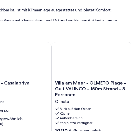
bar ist, ist mit Klimaanlage ausgestattet und bietet Komfort.
nem Raum mit Klimaanlage und TV) und ein kleines Ankleidezimmer
auf Anfrage erhältlich.
en - und Handtücher (ein großes und ein kleines Handtuch) und
 (180 Grad)
Casalabriva
Villa am Meer - OLMETO Plage - Gulf
haus entfernt
enen.
ison (Juni und September) bieten wir Rabatte abhängig von der
ine Woche in der Vor- und Nachsaison kostet 660 € für 4
Villa
- Casalabriva
Villa am Meer - OLMETO Plage -
am
Gulf VALINCO - 150m Strand - 8
Meer
Personen
-
Olmeto
ine
OLMETO
Plage
Blick auf den Ozean
 WLAN
-
Küche
Außenbereich
rgewöhnlich
Gulf
Parkplätze verfügbar
n)
VALINCO
-
10.0
10/10
Außergewöhnlich