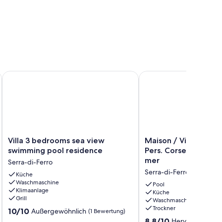
 VALINCO - 150m Strand - 8 Personen
Villa 3 bedrooms sea view swimming pool residence
Maison / Villa vue mer
Villa
Maison
Villa 3 bedrooms sea view
Maison / Villa vue 
3
/
swimming pool residence
Pers. Corse du Sud P
bedrooms
Villa
mer
Serra-di-Ferro
sea
vue
Serra-di-Ferro
view
Küche
mer
Waschmaschine
swimming
70m2
Pool
Klimaanlage
pool
6-
Küche
Grill
Waschmaschine
residence
8
Trockner
10.0
Serra-
10/10
Pers.
Außergewöhnlich
(1 Bewertung)
von
di-
Corse
8.8
8,8/10
Hervorragend
(