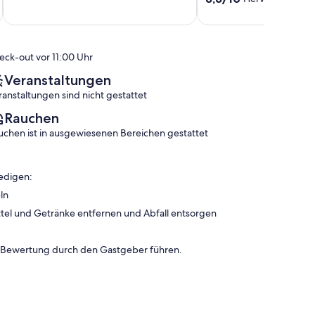
10,
Ferro
du
von
Außergewöhnlich,
Sud
10,
(1
Piscine
Hervorragend,
Bewertung)
Proche
(6
eck-out vor 11:00 Uhr
mer
Bewertungen)
Serra-
Veranstaltungen
di-
ranstaltungen sind nicht gestattet
Ferro
Rauchen
uchen ist in ausgewiesenen Bereichen gestattet
edigen:
ln
tel und Getränke entfernen und Abfall entsorgen
n Bewertung durch den Gastgeber führen.