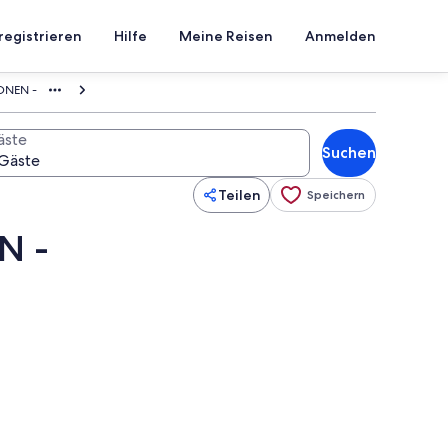
registrieren
Hilfe
Meine Reisen
Anmelden
ONEN -
äste
Suchen
Teilen
Speichern
N -