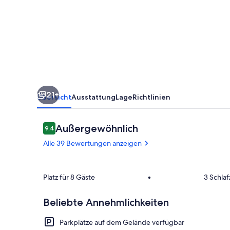
KOMFORT
-
8
PERSONEN
-
21+
Übersicht
Ausstattung
Lage
Richtlinien
Bewertungen
Außergewöhnlich
9,4
9,4 von 10.
Alle 39 Bewertungen anzeigen
Außendetails
Platz für 8 Gäste
•
3 Schla
Beliebte Annehmlichkeiten
Parkplätze auf dem Gelände verfügbar