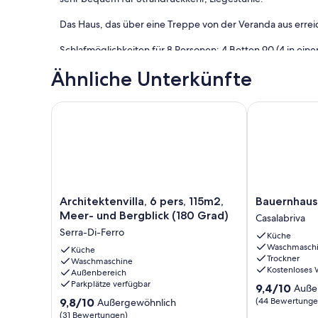
Das Haus, das über eine Treppe von der Veranda aus erreich
Schlafmöglichkeiten für 8 Personen: 4 Betten 90 (4 in ei
im Obergeschoss - 2 Betten 140. Erdgeschoss - Kinderbett 
Ähnliche Unterkünfte
Wir bieten alle Bettwäsche sowie Kissen, Kissen und Deck
Verleih
Architektenvilla, 6 pers, 115m2, Meer- und Bergblick
Bauernhaus - 
Geschäfte und Restaurants in Propriano 600 m vom Ferien
Von Marseille aus haben Sie Boote, die PROPRIANO bedi
In der Nebensaison (April und Mai) und in der Zwischensa
Anzahl der Personen mit einem Minimum von 4 Personen. E
Architektenvilla,
Bauernhaus
Architektenvilla, 6 pers, 115m2,
Bauernhaus 
Personen, 760 € für 6 Personen, 875 € für 8 Personen.
6
-
Meer- und Bergblick (180 Grad)
Casalabriva
pers,
Casalabriva
Serra-Di-Ferro
Küche
115m2,
Casalabriva
Waschmasch
Meer-
Küche
Trockner
Waschmaschine
und
Kostenloses
Außenbereich
Bergblick
Parkplätze verfügbar
9.4
9,4/10
Auße
(180
von
9.8
Grad)
9,8/10
(44 Bewertunge
Außergewöhnlich
10,
von
Serra-
(31 Bewertungen)