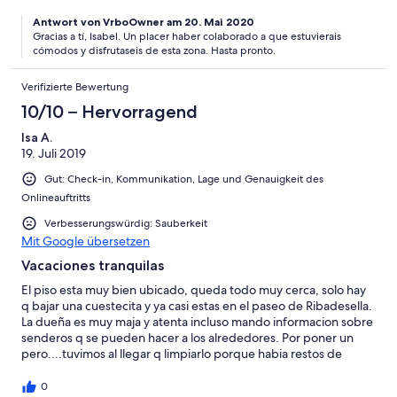
Antwort von VrboOwner am 20. Mai 2020
Gracias a tí, Isabel. Un placer haber colaborado a que estuvierais
cómodos y disfrutaseis de esta zona. Hasta pronto.
Verifizierte Bewertung
10/10 – Hervorragend
Isa A.
19. Juli 2019
Gut: Check-in, Kommunikation, Lage und Genauigkeit des
Onlineauftritts
Verbesserungswürdig: Sauberkeit
Mit Google übersetzen
Vacaciones tranquilas
El piso esta muy bien ubicado, queda todo muy cerca, solo hay
q bajar una cuestecita y ya casi estas en el paseo de Ribadesella.
La dueña es muy maja y atenta incluso mando informacion sobre
senderos q se pueden hacer a los alrededores. Por poner un
pero....tuvimos al llegar q limpiarlo porque habia restos de
haber pintado y mucho polvo en los muebles supongo q seria
un momento puntual.
0