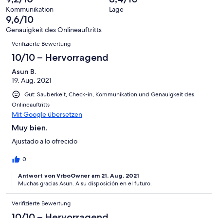
Hervorragend
von
haben
-
Bewertung
Kommunikation
Lage
6
eine
9,6/10
Gut
von
-
Bewertung
4
Genauigkeit des Onlineauftritts
Okay
von
Bewertungen
-
Verifizierte Bewertung
2
Schlecht
-
10/10 – Hervorragend
Ungenügend
Asun B.
19. Aug. 2021
Gut: Sauberkeit, Check-in, Kommunikation und Genauigkeit des
Onlineauftritts
Mit Google übersetzen
Muy bien.
Ajustado a lo ofrecido
0
Antwort von VrboOwner am 21. Aug. 2021
Muchas gracias Asun. A su disposición en el futuro.
Verifizierte Bewertung
10/10 – Hervorragend