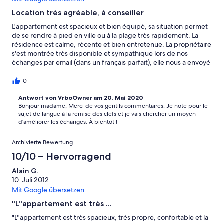
Location très agréable, à conseiller
L'appartement est spacieux et bien équipé, sa situation permet
de se rendre à pied en ville ou à la plage très rapidement. La
résidence est calme, récente et bien entretenue. La propriétaire
s'est montrée très disponible et sympathique lors de nos
échanges par email (dans un français parfait), elle nous a envoyé
un descriptif très complet des lieux à visiter, des restaurants sur
place et des spécialités locales, ce qui nous a été très utile. Les
0
formalités de location (contrat, caution...) se sont déroulées
rapidement et de façon exemplaire. La seule petite difficulté à
Antwort von VrboOwner am 20. Mai 2020
Bonjour madame, Merci de vos gentils commentaires. Je note pour le
anticiper avant votre arrivée, en l'absence de la propriétaire, est
sujet de langue à la remise des clefs et je vais chercher un moyen
l'étape du passage à l'agence de location, car le loyer est exigé
d'améliorer les échanges. À bientôt !
le premier jour, et les chèques et cartes bleues ne sont pas
acceptés. (Attention le gérant de l'agence parle uniquement
Archivierte Bewertung
espagnol, mieux vaut réviser avant !). Excellent séjour !
10/10 – Hervorragend
Alain G.
10. Juli 2012
Mit Google übersetzen
"L''appartement est très ...
"L''appartement est très spacieux, très propre, confortable et la