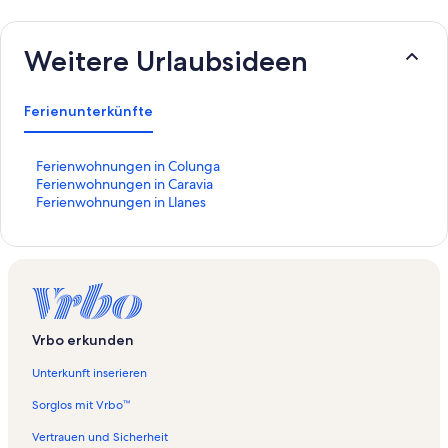
Weitere Urlaubsideen
Ferienunterkünfte
L
Ferienwohnungen in Colunga
i
L
Ferienwohnungen in Caravia
n
i
L
Ferienwohnungen in Llanes
k
n
i
,
k
n
d
,
k
e
d
,
r
e
d
d
r
e
i
d
r
Vrbo erkunden
e
i
d
f
e
i
Unterkunft inserieren
o
f
e
l
o
f
Sorglos mit Vrbo™
g
l
o
e
g
l
Vertrauen und Sicherheit