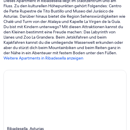
Dieses Apartment in Ribadesella liegt im Stadtzentrum und am
Fluss. Zu den kulturellen Höhepunkten gehört Folgendes: Centro
de Parte Rupestre de Tito Bustillo und Museo del Jurásico de
Asturias. Darüber hinaus bietet die Region Sehenswürdigkeiten wie
Chalé und Turm von der Atalaya und Kapelle La Virgen de la Guía.
Du bist mit Kindern unterwegs? Mit diesen Attraktionen kannst du
den Kleinen bestimmt eine Freude machen: Das Labyrinth von
Llanes und Zoo La Grandera. Beim Jetskifahren und beim
Kajakfahren kannst du die umliegende Wasserwelt erkunden oder
aber du stürzt dich beim Mountainbiken und beim Reiten ganz in
der Nähe in ein Abenteuer mit festem Boden unter den Füßen.
Weitere Apartments in Ribadesella anzeigen
Ribadesella, Asturias