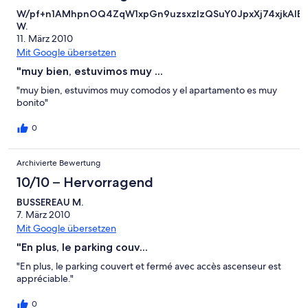
W/pf+n1AMhpnOQ4ZqW1xpGn9uzsxzlzQSuY0JpxXj74xjkAIEvl
W.
11. März 2010
Mit Google übersetzen
"muy bien, estuvimos muy ...
"muy bien, estuvimos muy comodos y el apartamento es muy
bonito"
0
Archivierte Bewertung
10/10 – Hervorragend
BUSSEREAU M.
7. März 2010
Mit Google übersetzen
"En plus, le parking couv...
"En plus, le parking couvert et fermé avec accès ascenseur est
appréciable."
0