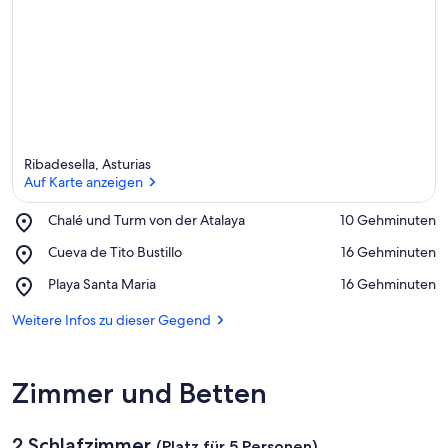
Ribadesella, Asturias
Auf Karte anzeigen
Place,
Chalé und Turm von der Atalaya
‪10 Gehminuten‬
Chalé
Auf Karte anzeigen
Place,
Cueva de Tito Bustillo
‪16 Gehminuten‬
und
Cueva
Turm
Place,
Playa Santa Maria
‪16 Gehminuten‬
de
von
Playa
Tito
der
Santa
Weitere Infos zu dieser Gegend
Bustillo
Atalaya
Maria
Zimmer und Betten
2 Schlafzimmer
(Platz für 5 Personen)