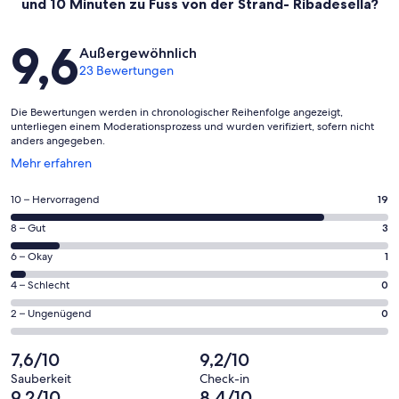
und 10 Minuten zu Fuss von der Strand- Ribadesella?
Bewertungen
9,6
Außergewöhnlich
23 Bewertungen
Die Bewertungen werden in chronologischer Reihenfolge angezeigt,
unterliegen einem Moderationsprozess und wurden verifiziert, sofern nicht
anders angegeben.
Wird
Mehr erfahren
in
einem
19
10 – Hervorragend
19
neuen
von
Fenster
3
8 – Gut
3
insgesamt
geöffnet
von
23
1
6 – Okay
1
insgesamt
Gästebewertungen
von
23
0
4 – Schlecht
0
haben
insgesamt
Gästebewertungen
von
eine
23
0
2 – Ungenügend
0
haben
insgesamt
Bewertung
Gästebewertungen
von
eine
23
von
haben
insgesamt
7,6/10
9,2/10
Bewertung
Gästebewertungen
10
eine
23
von
haben
Sauberkeit
Check-in
-
Bewertung
Gästebewertungen
9,2/10
8,4/10
8
eine