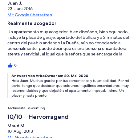
Juan J.
23. Juni 2016
Mit Google übersetzen
Realmente acogedor
Un apartamento muy acogedor, bien diseñado, bien equipado,
incluye la plaza de garaje, apartado del bullicio y a 2 minutos del
centro del pueblo andando La Dueña, aún no conociendola
personalmente, puedo decir qué es una persona encantadora,
atenta y servicial , al igual que la señora que se encarga de la
limpieza y de entregar/recoger las llaves , para 4 personas es
ideal
0
Antwort von VrboOwner am 20. Mai 2020
Hola Juan. Muchas gracias por tus comentarios y tu amabilidad. Por mi
parte, tengo que destacar que sois unos inquilinos encantadores, muy
recomendables y que dejastéis el apartamento impecabilísimo. Un
placer y hasta pronto.
Archivierte Bewertung
10/10 – Hervorragend
Maud M.
10. Aug. 2013
Mit Google übersetzen