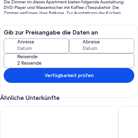
Die Zimmer im dieses Apartment bieten folgende Ausstattung:
DVD-Player und Wasserkocher mit Kaffee-/Teezubehör. Die
Zimmer verfügen über Balkone. Zur Ausstattung der Küchen
gehören Kühlschrank, Herdplatte, Mikrowelle und separate
Essbereiche. Zur Badausstattung gehören Badewannen oder
Duschen, Bidets und Haartrockner.
Gib zur Preisangabe die Daten an
Die unten aufgeführten Freizeitaktivitäten werden entweder vor
Anreise
Abreise
Ort oder in der Nähe angeboten. Es können dabei Gebühren
anfallen.
Reisende
Verfügbarkeit prüfen
Ähnliche Unterkünfte
Wohnung in Asturien nahe Playa de Torimbia
Sell@man