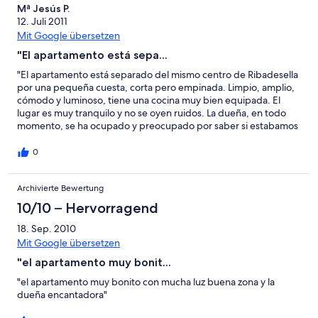
Mª Jesús P.
12. Juli 2011
Mit Google übersetzen
"El apartamento está sepa...
"El apartamento está separado del mismo centro de Ribadesella
por una pequeña cuesta, corta pero empinada. Limpio, amplio,
cómodo y luminoso, tiene una cocina muy bien equipada. El
lugar es muy tranquilo y no se oyen ruidos. La dueña, en todo
momento, se ha ocupado y preocupado por saber si estabamos
bien alojados o necesitábamos algo. Hemos estado muy agusto
y es de agradecer la atención mostrada por la dueña."
0
Archivierte Bewertung
10/10 – Hervorragend
18. Sep. 2010
Mit Google übersetzen
"el apartamento muy bonit...
"el apartamento muy bonito con mucha luz buena zona y la
dueña encantadora"