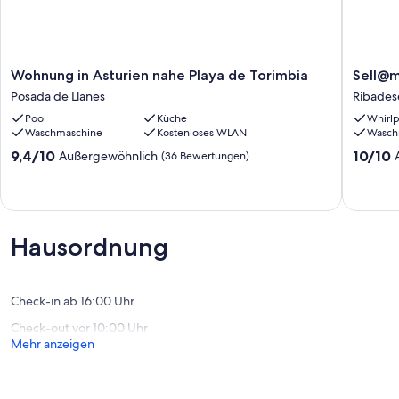
Wohnung
Sell@ma
Wohnung in Asturien nahe Playa de Torimbia
Sell@m
in
Cozy
Posada de Llanes
Ribadese
Asturien
and
Pool
Küche
Whirlp
nahe
stylish
Waschmaschine
Kostenloses WLAN
Wasch
Playa
apartme
de
Ribadese
9.4
10.0
9,4/10
10/10
Außergewöhnlich
(36 Bewertungen)
Torimbia
von
von
Posada
10,
10,
de
Außergewöhnlich,
Außerge
Llanes
(36
(1
Bewertungen)
Bewertu
Hausordnung
Check-in ab 16:00 Uhr
Check-out vor 10:00 Uhr
Mehr anzeigen