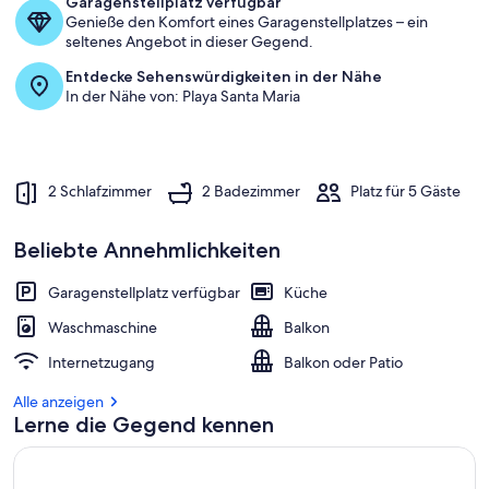
Garagenstellplatz verfügbar
von
Genieße den Komfort eines Garagenstellplatzes – ein
Panoramafoto
seltenes Angebot in dieser Gegend.
der
Entdecke Sehenswürdigkeiten in der Nähe
Strand-
In der Nähe von: Playa Santa Maria
Ribadesella
2 Schlafzimmer
2 Badezimmer
Platz für 5 Gäste
Beliebte Annehmlichkeiten
Garagenstellplatz verfügbar
Küche
Waschmaschine
Balkon
Internetzugang
Balkon oder Patio
Alle anzeigen
Lerne die Gegend kennen