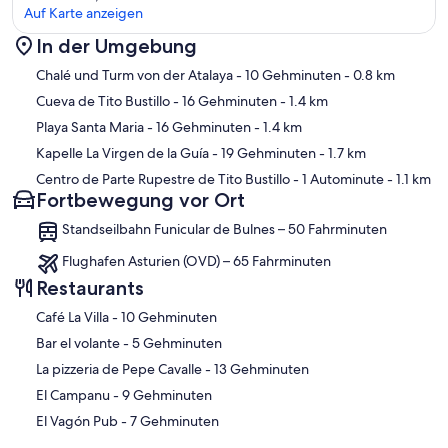
Auf Karte anzeigen
In der Umgebung
Karte
Chalé und Turm von der Atalaya
- 10 Gehminuten
- 0.8 km
Cueva de Tito Bustillo
- 16 Gehminuten
- 1.4 km
Playa Santa Maria
- 16 Gehminuten
- 1.4 km
Kapelle La Virgen de la Guía
- 19 Gehminuten
- 1.7 km
Centro de Parte Rupestre de Tito Bustillo
- 1 Autominute
- 1.1 km
Fortbewegung vor Ort
Standseilbahn Funicular de Bulnes – 50 Fahrminuten
Flughafen Asturien (OVD) – 65 Fahrminuten
Restaurants
‪Café La Villa - ‬10 Gehminuten
‪Bar el volante - ‬5 Gehminuten
‪La pizzeria de Pepe Cavalle - ‬13 Gehminuten
‪El Campanu - ‬9 Gehminuten
‪El Vagón Pub - ‬7 Gehminuten