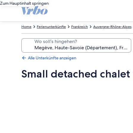
Zum Hauptinhalt springen
Home
Ferienunterkünfte
Frankreich
Auvergne-Rhône-Alpes
Wo soll’s hingehen?
Alle Unterkünfte anzeigen
Small detached chalet 
Fotogalerie
von
Small
detached
chalet
with