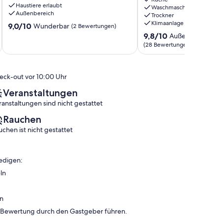
Haustiere erlaubt
MONT
Mont
Waschmaschine
Außenbereich
Trockner
BLANC
Blanc!
Klimaanlage
9.0
Sallanches
9,0/10
Großes
Wunderbar
(2 Bewertungen)
von
Studio
9.8
9,8/10
Außergewöhnli
10,
mit
von
(28 Bewertungen)
Wunderbar,
Bergblick
10,
(2
Magland
Außergewöhnlich,
Bewertungen)
(28
eck-out vor 10:00 Uhr
Bewertungen)
Veranstaltungen
ranstaltungen sind nicht gestattet
Rauchen
uchen ist nicht gestattet
edigen:
ln
en
n Bewertung durch den Gastgeber führen.