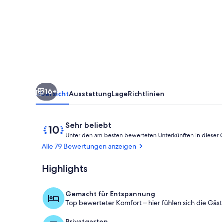
character,
garden
and
terrace
16+
Übersicht
Ausstattung
Lage
Richtlinien
Bewertungen
10
Sehr beliebt
von
Unter den am besten bewerteten Unterkünften in dieser
10,
Alle 79 Bewertungen anzeigen
Sehr
beliebt
Highlights
Terrasse / Ba
Gemacht für Entspannung
Top bewerteter Komfort – hier fühlen sich die Gäs
Privatgarten