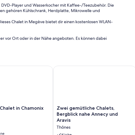
g: DVD-Player und Wasserkocher mit Kaffee-/Teezubehör. Die
en gehören Kühlschrank, Herdplatte, Mikrowelle und
ieses Chalet in Megève bietet dir einen kostenlosen WLAN-
der vor Ort oder in der Nähe angeboten. Es können dabei
Mont-Blanc, 5 Minuten von den Skipisten entfernt
alet in Chamonix Tal
Zwei gemütliche Chalets, Bergblick 
Zwei
Chalet in Chamonix
Zwei gemütliche Chalets,
gemütliche
Bergblick nahe Annecy und
Chalets,
Aravis
Bergblick
Thônes
nahe
ine
Annecy
Küche