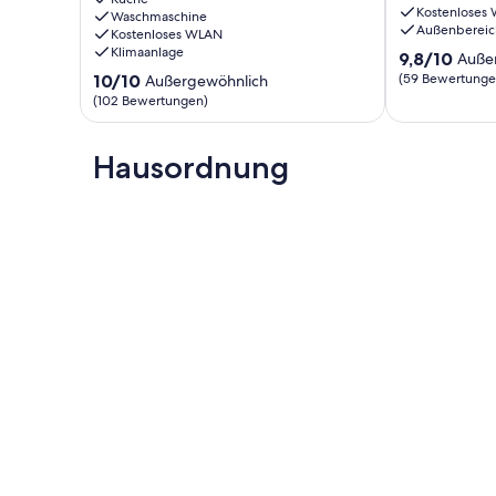
Kostenloses
den
Waschmaschine
Außenbereic
Kostenloses WLAN
Mont-
Klimaanlage
9.8
Blanc,
9,8/10
Auße
von
5
10.0
10/10
(59 Bewertunge
Außergewöhnlich
10,
Minuten
von
(102 Bewertungen)
Außergewöhnl
von
10,
(59
den
Außergewöhnlich,
Bewertungen
Skipisten
(102
Hausordnung
entfernt
Bewertungen)
Sallanches