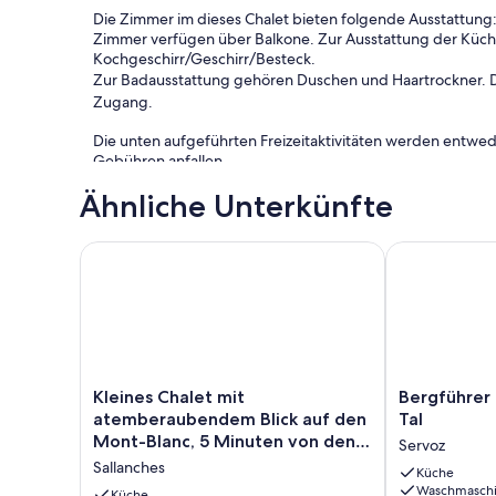
Die Zimmer im dieses Chalet bieten folgende Ausstattun
Zimmer verfügen über Balkone. Zur Ausstattung der Küch
Kochgeschirr/Geschirr/Besteck.
Zur Badausstattung gehören Duschen und Haartrockner. D
Zugang.
Die unten aufgeführten Freizeitaktivitäten werden entwe
Gebühren anfallen.
Ähnliche Unterkünfte
Kleines Chalet mit atemberaubendem Blick auf den 
Bergführer Ch
Kleines
Bergführer
Kleines Chalet mit
Bergführer 
Chalet
Chalet
atemberaubendem Blick auf den
Tal
mit
in
Mont-Blanc, 5 Minuten von den
Servoz
atemberaubendem
Chamonix
Skipisten entfernt
Sallanches
Blick
Tal
Küche
Waschmasch
auf
Servoz
Küche