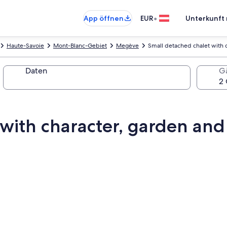
•
App öffnen
EUR
Unterkunft 
Haute-Savoie
Mont-Blanc-Gebiet
Megève
Small detached chalet with c
Daten
G
with character, garden and