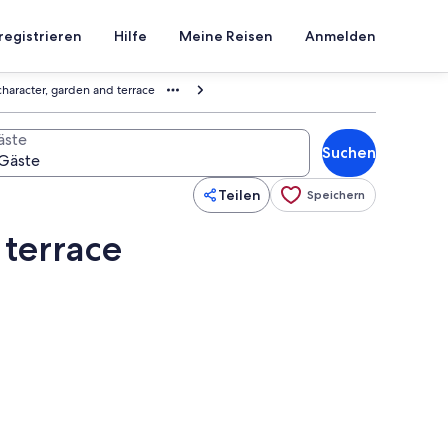
registrieren
Hilfe
Meine Reisen
Anmelden
haracter, garden and terrace
äste
Suchen
Teilen
Speichern
 terrace