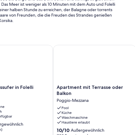
Das Meer ist weniger als 10 Minuten mit dem Auto und Folelli
n einer halben Stunde zu erreichen, der Balagne oder torrents
r Paare von Freunden, die die Freuden des Strandes genießen
orsika.
fer in Folelli
Apartment mit Terrasse oder Balkon
Apartment
sufer in Folelli
Apartment mit Terrasse oder
mit
Balkon
Terrasse
Poggio-Mezzana
oder
ine
Balkon
Pool
h
Küche
Poggio-
erfügbar
Waschmaschine
Mezzana
Haustiere erlaubt
rgewöhnlich
10.0
n)
10/10
Außergewöhnlich