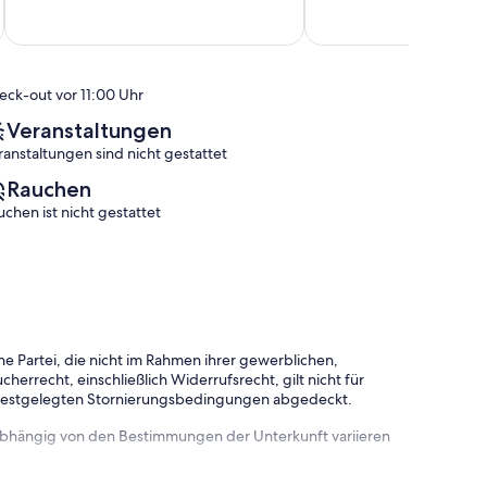
von
Pool
Außergewöhnlich,
10,
Santa-
(7
Hervorragend,
Lucia-
Bewertungen)
(8
di-
Bewertungen)
Moriani
eck-out vor 11:00 Uhr
Veranstaltungen
ranstaltungen sind nicht gestattet
Rauchen
uchen ist nicht gestattet
e Partei, die nicht im Rahmen ihrer gewerblichen,
herrecht, einschließlich Widerrufsrecht, gilt nicht für
 festgelegten Stornierungsbedingungen abgedeckt.
 abhängig von den Bestimmungen der Unterkunft variieren