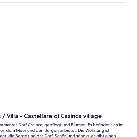
/ Villa - Castellare di Casinca village
 charmantes Dorf Casinca, gepflegt und Blumen. Es befindet sich im
e von dem Meer und den Bergen anbietet. Die Wohnung ist
eer, die Berge und das Dorf. Schön und sonnig, es gibt einen