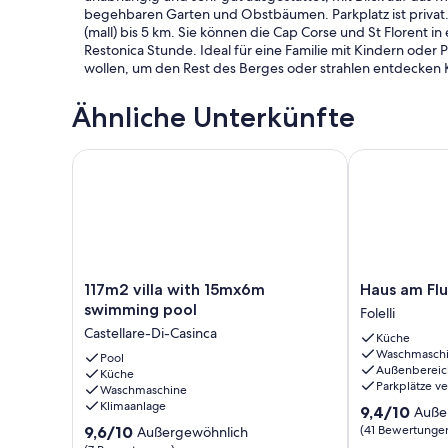
begehbaren Garten und Obstbäumen. Parkplatz ist privat. 
(mall) bis 5 km. Sie können die Cap Corse und St Florent i
Restonica Stunde. Ideal für eine Familie mit Kindern ode
wollen, um den Rest des Berges oder strahlen entdecken K
Ähnliche Unterkünfte
117m2 villa with 15mx6m swimming pool
Haus am Flussu
117m2
Haus
117m2 villa with 15mx6m
Haus am Flus
villa
am
swimming pool
Folelli
with
Flussufer
Castellare-Di-Casinca
Küche
15mx6m
in
Waschmasch
swimming
Pool
Folelli
Außenbereic
Küche
pool
Folelli
Parkplätze v
Waschmaschine
Castellare-
Klimaanlage
9.4
9,4/10
Auße
Di-
von
9.6
Casinca
9,6/10
(41 Bewertunge
Außergewöhnlich
10,