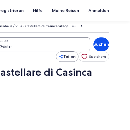
registrieren
Hilfe
Meine Reisen
Anmelden
ienhaus / Villa - Castellare di Casinca village
äste
Suchen
Teilen
Speichern
Castellare di Casinca