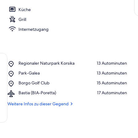
Küche
Grill
Internetzugang
Place,
Regionaler Naturpark Korsika
‪13 Autominuten‬
Regionaler
Place,
Park-Galea
‪13 Autominuten‬
Naturpark
Park-
Korsika
Place,
Borgo Golf Club
‪15 Autominuten‬
Galea
Borgo
Airport,
Bastia (BIA-Poretta)
‪17 Autominuten‬
Golf
Bastia
Club
(BIA-
Weitere Infos zu dieser Gegend
Poretta)