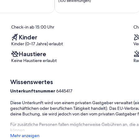
von
(100 Bewertungen)
ich,
10,
Außergewöhnlich,
)
(100
Bewertungen)
Check-in ab 15:00 Uhr
Ch
Kinder
Kinder (0–17 Jahre) erlaubt
Ve
Haustiere
Keine Haustiere erlaubt
Ra
Wissenswertes
Unterkunftsnummer
6445417
Diese Unterkunft wird von einem privaten Gastgeber verwaltet (ein
geschäftlichen oder beruflichen Tätigkeit handelt). Das EU-Verbrauc
deine Buchung, sie wird jedoch von den vom privaten Gastgeber
Für zusätzliche Personen fallen möglicherweise Gebühren an, die
können.
Mehr anzeigen