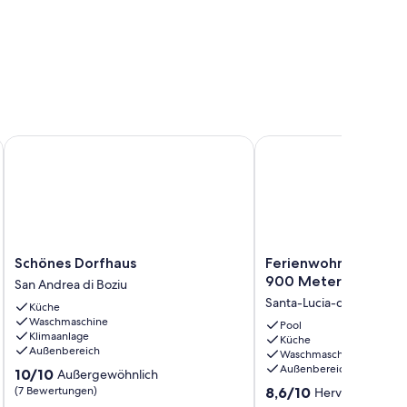
Schönes Dorfhaus
Ferienwohnung in ruhi
Schönes
Ferienwohnung
Schönes Dorfhaus
Ferienwohnung in ru
Dorfhaus
in
900 Meter vom Meer
San Andrea di Boziu
San
ruhiger
Santa-Lucia-di-Moriani
Küche
Andrea
Lage
Waschmaschine
di
900
Pool
Klimaanlage
Küche
Boziu
Meter
Außenbereich
Waschmaschine
vom
Außenbereich
10.0
10/10
Außergewöhnlich
Meer
von
8.6
(7 Bewertungen)
mit
8,6/10
Hervorragend
(
10,