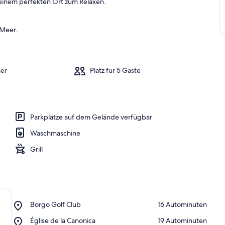
einem perfekten Ort zum Relaxen.
 Meer.
er
Platz für 5 Gäste
Parkplätze auf dem Gelände verfügbar
Waschmaschine
Grill
Place,
Borgo Golf Club
‪16 Autominuten‬
Borgo
Place,
Église de la Canonica
‪19 Autominuten‬
Golf