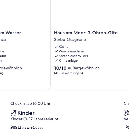
Haus
 im Wasser
Haus am Meer: 3-Ohren-Gîte
am
nca
Sorbo-Ocagnano
Meer:
Küche
3-
ine
Waschmaschine
Ohren-
aubt
Kostenloses WLAN
Gîte
h
Klimaanlage
Sorbo-
10.0
10/10
rgewöhnlich
Außergewöhnlich
Ocagnano
von
n)
(40 Bewertungen)
10,
ich,
Außergewöhnlich,
(40
)
Bewertungen)
Check-in ab 16:00 Uhr
Ch
Kinder
Kinder (0–17 Jahre) erlaubt
Ve
Haustiere