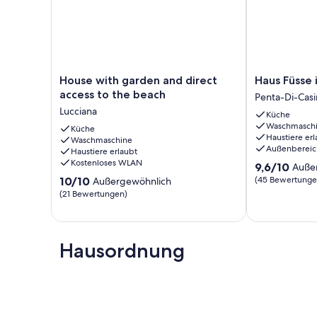
House
Haus
House with garden and direct
Haus Füsse
with
Füsse
access to the beach
Penta-Di-Casi
garden
im
Lucciana
Küche
and
Wasser
Waschmasch
direct
Küche
Penta-
Haustiere erl
Waschmaschine
access
Di-
Außenbereic
Haustiere erlaubt
to
Casinca
Kostenloses WLAN
9.6
9,6/10
Auße
the
von
10.0
beach
10/10
(45 Bewertunge
Außergewöhnlich
10,
von
Lucciana
(21 Bewertungen)
Außergewöhnl
10,
(45
Außergewöhnlich,
Bewertungen
(21
Bewertungen)
Hausordnung