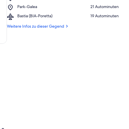
Église
Club
Place,
Park-Galea
‪21 Autominuten‬
de
Park-
la
Airport,
Bastia (BIA-Poretta)
‪19 Autominuten‬
Galea
Canonica
Bastia
(BIA-
Weitere Infos zu dieser Gegend
Poretta)