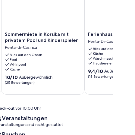
Sommermiete
Ferienhaus
Sommermiete in Korsika mit
Ferienhaus / Villa - Fo
in
/
privatem Pool und Kinderspielen
Penta-Di-Casinca
Korsika
Villa
Penta-di-Casinca
Blick auf den Ozean
mit
-
Küche
privatem
Blick auf den Ozean
Folelli
Waschmaschine
Pool
Pool
Penta-
Haustiere erlaubt
Whirlpool
und
Di-
Küche
9.4
9,4/10
Außergewöhnli
Kinderspielen
Casinca
von
10.0
Penta-
10/10
(18 Bewertungen)
Außergewöhnlich
10,
von
di-
(25 Bewertungen)
Außergewöhnlich,
10,
Casinca
(18
Außergewöhnlich,
Bewertungen)
(25
Bewertungen)
eck-out vor 10:00 Uhr
Veranstaltungen
ranstaltungen sind nicht gestattet
Rauchen