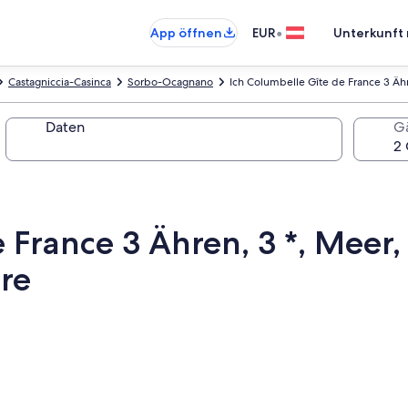
•
App öffnen
EUR
Unterkunft 
Castagniccia-Casinca
Sorbo-Ocagnano
Ich Columbelle Gîte de France 3 Äh
Daten
G
e France 3 Ähren, 3 *, Mee
ere