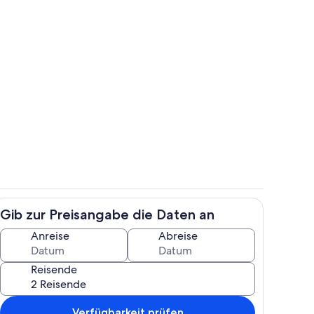
gelände
Unterkunftsgelände
Gib zur Preisangabe die Daten an
e
Zimmer
Anreise
Abreise
Reisende
Verfügbarkeit prüfen