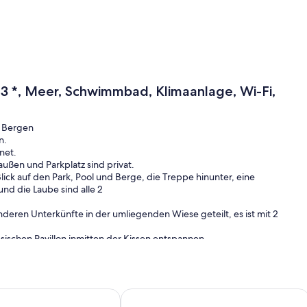
 3 *, Meer, Schwimmbad, Klimaanlage, Wi-Fi,
d Bergen
n.
net.
außen und Parkplatz sind privat.
ick auf den Park, Pool und Berge, die Treppe hinunter, eine
und die Laube sind alle 2
ren Unterkünfte in der umliegenden Wiese geteilt, es ist mit 2
esischen Pavillon inmitten der Kissen entspannen.
nen großen weißen Sandstrand ideal für Kinder.
sen willkommen.
m Wasser
Haus am Meer: 3-Ohren-Gîte