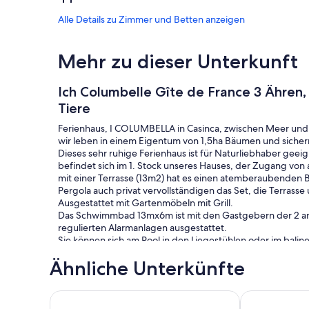
Alle Details zu Zimmer und Betten anzeigen
Mehr zu dieser Unterkunft
Ich Columbelle Gîte de France 3 Ähren,
Tiere
Ferienhaus, I COLUMBELLA in Casinca, zwischen Meer un
wir leben in einem Eigentum von 1,5ha Bäumen und sicher
Dieses sehr ruhige Ferienhaus ist für Naturliebhaber geeig
befindet sich im 1. Stock unseres Hauses, der Zugang von 
mit einer Terrasse (13m2) hat es einen atemberaubenden Bl
Pergola auch privat vervollständigen das Set, die Terrasse 
Ausgestattet mit Gartenmöbeln mit Grill.
Das Schwimmbad 13mx6m ist mit den Gastgebern der 2 ande
regulierten Alarmanlagen ausgestattet.
Sie können sich am Pool in den Liegestühlen oder im balin
Pinarello Strand ist sehr leicht zu erreichen und bietet ei
Ähnliche Unterkünfte
2 Familien-Pizzerien heißen Sie zum Mittag- und Abendes
House with garden and direct access to the beach
Haus Füsse i