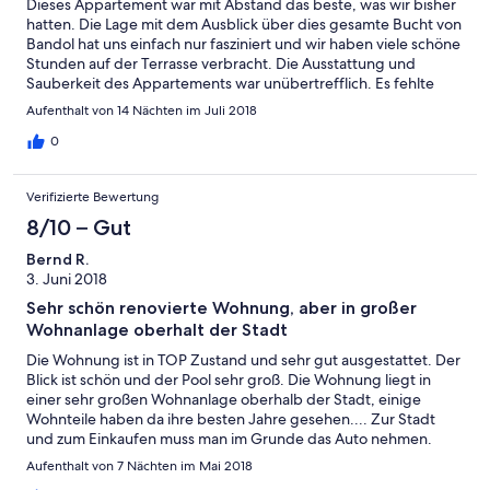
Dieses Appartement war mit Abstand das beste, was wir bisher
hatten. Die Lage mit dem Ausblick über dies gesamte Bucht von
Bandol hat uns einfach nur fasziniert und wir haben viele schöne
Stunden auf der Terrasse verbracht. Die Ausstattung und
Sauberkeit des Appartements war unübertrefflich. Es fehlte
absolut an nichts und die Einrichtung war sehr geschmackvoll
Aufenthalt von 14 Nächten im Juli 2018
und modern. Ein ganz herzliches Dankeschön an die
Vermieterin, Frau Parodi, die trotz ihrer Abwesenheit uns ganz
0
viele Tipps gegeben hat und sehr bemüht war, uns einen
unvergesslichen Urlaub zu ermöglichen. Wir können alles
Verifizierte Bewertung
uneingeschränkt weiterempfehlen. Merci beaucoup, Madame
Parodi ! Wir haben uns sehr, sehr wohlgefühlt !
8/10 – Gut
Bernd R.
3. Juni 2018
Sehr schön renovierte Wohnung, aber in großer
Wohnanlage oberhalt der Stadt
Die Wohnung ist in TOP Zustand und sehr gut ausgestattet. Der
Blick ist schön und der Pool sehr groß. Die Wohnung liegt in
einer sehr großen Wohnanlage oberhalb der Stadt, einige
Wohnteile haben da ihre besten Jahre gesehen.... Zur Stadt
und zum Einkaufen muss man im Grunde das Auto nehmen.
Aufenthalt von 7 Nächten im Mai 2018