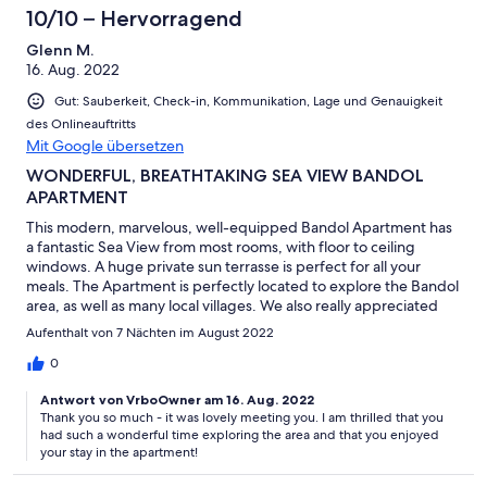
10/10 – Hervorragend
Glenn M.
16. Aug. 2022
Gut: Sauberkeit, Check-in, Kommunikation, Lage und Genauigkeit
des Onlineauftritts
Mit Google übersetzen
WONDERFUL, BREATHTAKING SEA VIEW BANDOL
APARTMENT
This modern, marvelous, well-equipped Bandol Apartment has
a fantastic Sea View from most rooms, with floor to ceiling
windows. A huge private sun terrasse is perfect for all your
meals. The Apartment is perfectly located to explore the Bandol
area, as well as many local villages. We also really appreciated
the convenient free parking, just outside the apartment. Thanks
Aufenthalt von 7 Nächten im August 2022
to Mercedes for a wonderful week!
0
Antwort von VrboOwner am 16. Aug. 2022
Thank you so much - it was lovely meeting you. I am thrilled that you
had such a wonderful time exploring the area and that you enjoyed
your stay in the apartment!