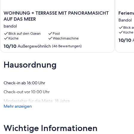
WOHNUNG
Ferien
WOHNUNG + TERRASSE MIT PANORAMASICHT
Ferie
+
-
AUF DAS MEER
Bandol
TERRASSE
BANDO
bandol
Blick 
MIT
Bandol
Küche
PANORAMASICHT
Blick auf den Ozean
Pool
Küche
Waschmaschine
AUF
10.0
10/10
DAS
von
10.0
10/10
Außergewöhnlich
(46 Bewertungen)
MEER
10,
von
bandol
Außerge
10,
(68
Außergewöhnlich,
Hausordnung
Bewert
(46
Bewertungen)
Check-in ab 16:00 Uhr
Check-out vor 10:00 Uhr
Mindestalter für die Miete: 18 Jahre
Mehr anzeigen
Wichtige Informationen