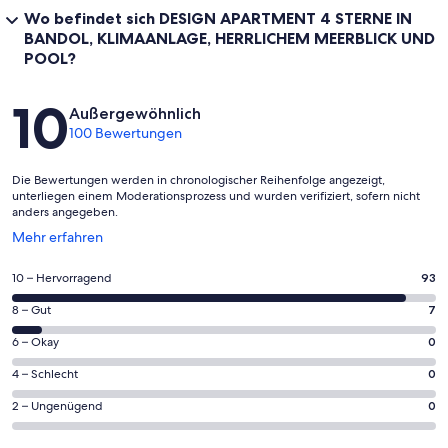
Wo befindet sich DESIGN APARTMENT 4 STERNE IN
BANDOL, KLIMAANLAGE, HERRLICHEM MEERBLICK UND
POOL?
Bewertungen
10
Außergewöhnlich
100 Bewertungen
Die Bewertungen werden in chronologischer Reihenfolge angezeigt,
unterliegen einem Moderationsprozess und wurden verifiziert, sofern nicht
anders angegeben.
Wird
Mehr erfahren
in
einem
93
10 – Hervorragend
93
neuen
von
Fenster
7
8 – Gut
7
insgesamt
geöffnet
von
100
0
6 – Okay
0
insgesamt
Gästebewertungen
von
100
0
4 – Schlecht
0
haben
insgesamt
Gästebewertungen
von
eine
100
0
2 – Ungenügend
0
haben
insgesamt
Bewertung
Gästebewertungen
von
eine
100
von