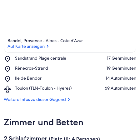
Bandol, Provence - Alpes - Cote d'Azur
Auf Karte anzeigen
Place,
Sandstrand Plage centrale
‪17 Gehminuten‬
Sandstrand
Auf Karte anzeigen
Place,
Rènecros-Strand
‪19 Gehminuten‬
Plage
Rènecros-
centrale
Place,
Ile de Bendor
‪14 Autominuten‬
Strand
Ile
Airport,
Toulon (TLN-Toulon - Hyeres)
‪69 Autominuten‬
de
Toulon
Bendor
(TLN-
Weitere Infos zu dieser Gegend
Toulon
-
Hyeres)
Zimmer und Betten
2 Schlafzimmer
(Platz für 4 Personen)