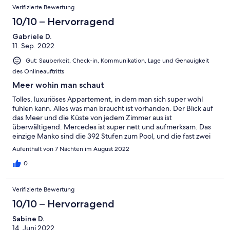
Verifizierte Bewertung
10/10 – Hervorragend
Gabriele D.
11. Sep. 2022
Gut: Sauberkeit, Check-in, Kommunikation, Lage und Genauigkeit
des Onlineauftritts
Meer wohin man schaut
Tolles, luxuriöses Appartement, in dem man sich super wohl
fühlen kann. Alles was man braucht ist vorhanden. Der Blick auf
das Meer und die Küste von jedem Zimmer aus ist
überwältigend. Mercedes ist super nett und aufmerksam. Das
einzige Manko sind die 392 Stufen zum Pool, und die fast zwei
Kilometer bis zum Ausgang der Anlage.
Aufenthalt von 7 Nächten im August 2022
0
Verifizierte Bewertung
10/10 – Hervorragend
Sabine D.
14. Juni 2022