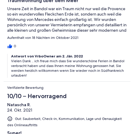
Traumwohnung über dem Meer
Unsere Zeit in Bandol war ein Traum nicht nur weil die Provence
so ein wundervolles Fleckchen Erde ist, sondern auch weil die
Wohnung von Mercedes einfach großartig ist. Wir wurden
persönlich von unserer Vermieterin empfangen und detailliert in
alle kleinen und großen Geheimnisse dieser sehr modernen und
super-sauberen Wohnung eingewiesen. Es mangelt dort an gar
Aufenthalt von 18 Nächten im Oktober 2021
nichts, selbst eine Nespresso-Maschine haben wir entdeckt und
benutzt. Was man auf den Fotos natürlich nicht ermessen kann
0
ist die Größe der Terrasse - theoretisch könnte man dort 8-10
Antwort von VrboOwner am 2. Jän. 2022
Liegestühle aufstellen und hätte immer noch Platz...einfach
Vielen Dank .. ich freue mich dass Sie wunderschöne Ferien in Bandol
herrlich! Den Ausblick habe ich jeden Morgen kontrolliert - er ist
verbracht haben und dass Ihnen meine Wohnung genossen hat. Sie
nicht mit Gold aufzuwiegen, so weit kann das Auge über das
werden herzlich willkommen wenn Sie wieder noch in Südfrankreich
Mittelmeer gleiten. Außerdem ist es total ruhig, wir haben
urlauben!
wunderbar geschlafen und den allesumgebenen Pinienduft
sehr genossen. Wer allerdings glaubt, dass man von hier aus
Verifizierte Bewertung
etwas zu Fuß erledigen kann, der irrt sich. Wir haben es gar
nicht erst probiert, sondern immer das Auto benutzt. Das war
10/10 – Hervorragend
kein Problem, denn Ende Oktober war es nicht mehr voll in
Natascha R.
Bandol. Der Ort bietet alles was man braucht, die Restaurants
24. Okt. 2021
sind zu empfehlen und die Umgebung sollte jeder auf seine Art
erkunden, es ganz bestimmt etwas dabei. Wir werden
Gut: Sauberkeit, Check-in, Kommunikation, Lage und Genauigkeit
bestimmt wiederkommen - Danke Mercedes!
des Onlineauftritts
Super!