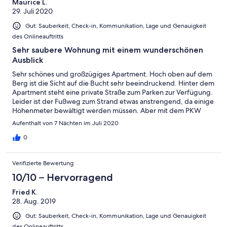
Maurice L.
Anmerkungen zu Bandol und der Umgebung. Wie überall an
29. Juli 2020
der Cote d´Azur ist es schwierig Parkplätze zu finden. Wer mit
dem Fahrzeug unterwegs ist, sollte sehr früh starten oder die
Gut: Sauberkeit, Check-in, Kommunikation, Lage und Genauigkeit
Stoßzeiten umgehen. Gegenüber Bandol fanden wir den
des Onlineauftritts
Nachbarort Sanary-sur-Mer inklusive Strände und
Sehr saubere Wohnung mit einem wunderschönen
Wochenmarkt hübscher.
Ausblick
Sehr schönes und großzügiges Apartment. Hoch oben auf dem
Berg ist die Sicht auf die Bucht sehr beeindruckend. Hinter dem
Apartment steht eine private Straße zum Parken zur Verfügung.
Leider ist der Fußweg zum Strand etwas anstrengend, da einige
Höhenmeter bewältigt werden müssen. Aber mit dem PKW
kann man ebenfalls zum Strand fahren. Besten Dank an die
Aufenthalt von 7 Nächten im Juli 2020
Vermieterin.
0
Verifizierte Bewertung
10/10 – Hervorragend
Fried K.
28. Aug. 2019
Gut: Sauberkeit, Check-in, Kommunikation, Lage und Genauigkeit
des Onlineauftritts