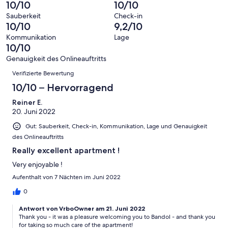
haben
insgesamt
10/10
10/10
Bewertung
Gästebewertungen
10
eine
100
von
haben
Sauberkeit
Check-in
-
Bewertung
Gästebewertungen
10/10
9,2/10
8
eine
Hervorragend
von
haben
-
Bewertung
Kommunikation
Lage
6
eine
10/10
Gut
von
-
Bewertung
4
Genauigkeit des Onlineauftritts
Okay
von
Bewertungen
-
Verifizierte Bewertung
2
Schlecht
-
10/10 – Hervorragend
Ungenügend
Reiner E.
20. Juni 2022
Gut: Sauberkeit, Check-in, Kommunikation, Lage und Genauigkeit
des Onlineauftritts
Really excellent apartment !
Very enjoyable !
Aufenthalt von 7 Nächten im Juni 2022
0
Antwort von VrboOwner am 21. Juni 2022
Thank you - it was a pleasure welcoming you to Bandol - and thank you
for taking so much care of the apartment!