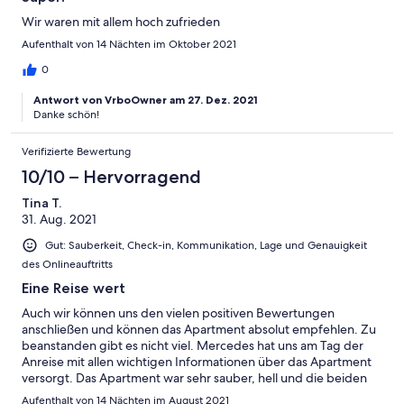
Wir waren mit allem hoch zufrieden
Aufenthalt von 14 Nächten im Oktober 2021
0
Antwort von VrboOwner am 27. Dez. 2021
Danke schön!
Verifizierte Bewertung
10/10 – Hervorragend
Tina T.
31. Aug. 2021
Gut: Sauberkeit, Check-in, Kommunikation, Lage und Genauigkeit
des Onlineauftritts
Eine Reise wert
Auch wir können uns den vielen positiven Bewertungen
anschließen und können das Apartment absolut empfehlen. Zu
beanstanden gibt es nicht viel. Mercedes hat uns am Tag der
Anreise mit allen wichtigen Informationen über das Apartment
versorgt. Das Apartment war sehr sauber, hell und die beiden
Klimaanlagen funktionierten einwandfrei. Küche, Bad und die
Aufenthalt von 14 Nächten im August 2021