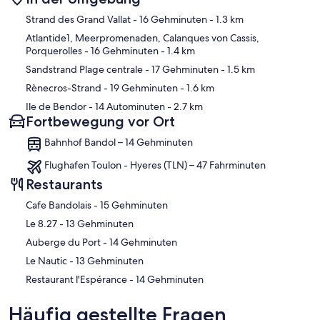
Karte
Strand des Grand Vallat
- 16 Gehminuten
- 1.3 km
Atlantide1, Meerpromenaden, Calanques von Cassis,
Porquerolles
- 16 Gehminuten
- 1.4 km
Sandstrand Plage centrale
- 17 Gehminuten
- 1.5 km
Rènecros-Strand
- 19 Gehminuten
- 1.6 km
Ile de Bendor
- 14 Autominuten
- 2.7 km
Fortbewegung vor Ort
Bahnhof Bandol – 14 Gehminuten
Flughafen Toulon - Hyeres (TLN) – 47 Fahrminuten
Restaurants
‪Cafe Bandolais - ‬15 Gehminuten
‪Le 8.27 - ‬13 Gehminuten
‪Auberge du Port - ‬14 Gehminuten
‪Le Nautic - ‬13 Gehminuten
‪Restaurant l'Espérance - ‬14 Gehminuten
Häufig gestellte Fragen