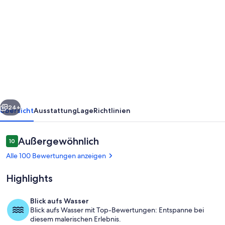
von
DESIGN
APARTMENT
4
STERNE
IN
BANDOL,
rück
Weiter
KLIMAANLAGE,
24+
Übersicht
Ausstattung
Lage
Richtlinien
HERRLICHEM
MEERBLICK
Bewertungen
Außergewöhnlich
10
10 von 10.
UND
Alle 100 Bewertungen anzeigen
POOL
Highlights
Blick aufs Wasser
Blick aufs Wasser mit Top-Bewertungen: Entspanne bei
Zimmer
diesem malerischen Erlebnis.