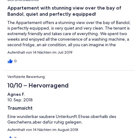
Appartement with stunning view over the bay of
Bandol, quiet and perfectly equipped!
The Appartement offers a stunning view over the bay of Bandol,
is perfectly equipped, is very quiet and very clean. The tenant is
extremely friendly and takes care of everything. We spent two
weeks and enjoyed all the convenience of a washing machine, a
second fridge, an air condition, all you can imagine in the
kitchen and a very helpful tenant. It is located at the highest end
Aufenthalt von 14 Nächten im Juli 2019
of the mountain. We felt extremely well and relaxed nicely.
0
Verifizierte Bewertung
10/10 – Hervorragend
Agnes F.
10. Sep. 2018
Traumsicht
Eine wunderbar saubere Unterkunft.Etwas oberhalb des
Geschehens,aber dafür ruhig gelegen.
Aufenthalt von 14 Nächten im August 2018