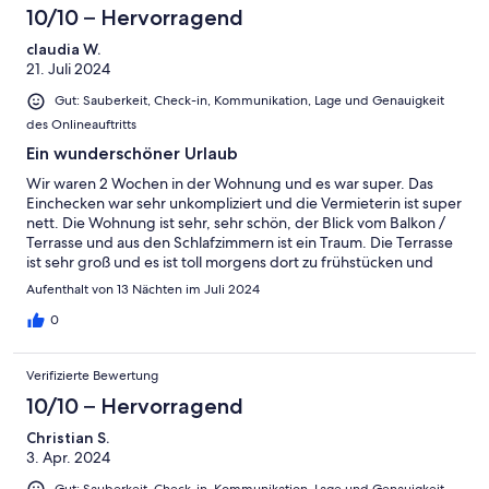
10/10 – Hervorragend
claudia W.
21. Juli 2024
Gut: Sauberkeit, Check-in, Kommunikation, Lage und Genauigkeit
des Onlineauftritts
Ein wunderschöner Urlaub
Wir waren 2 Wochen in der Wohnung und es war super. Das
Einchecken war sehr unkompliziert und die Vermieterin ist super
nett. Die Wohnung ist sehr, sehr schön, der Blick vom Balkon /
Terrasse und aus den Schlafzimmern ist ein Traum. Die Terrasse
ist sehr groß und es ist toll morgens dort zu frühstücken und
abends den Tag dort ausklingen zu lassen. Die Gegend um
Aufenthalt von 13 Nächten im Juli 2024
Bandol ist auch sehr schön und es gibt dort traumhafte
Buchten. Wir haben den Urlaub dort sehr genossen.
0
Verifizierte Bewertung
10/10 – Hervorragend
Christian S.
3. Apr. 2024
Gut: Sauberkeit, Check-in, Kommunikation, Lage und Genauigkeit