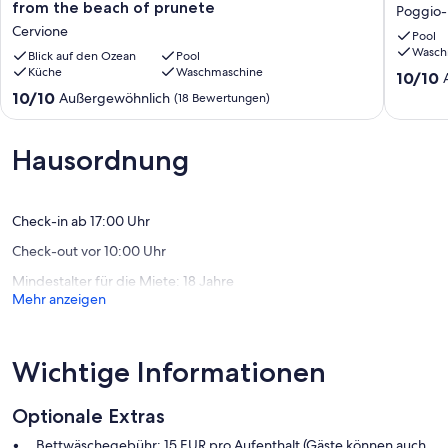
Casetta
mit
Haustiere: Max. 2; € 30.00/Tier/ Aufenthalt
from the beach of prunete
Poggio
Prunete,
Terrasse
Cervione
Pool
Villa
oder
Optionale Dienste, die Sie vor Ort arrangieren können
Wasch
facing
Blick auf den Ozean
Pool
Balkon
Handtücher: Inbegriffen, wenn Sie ein Paket mieten
Küche
Waschmaschine
the
Poggio-
Frühstück: Möglich
10.0
10/10
sea
Mezzan
WLAN: Gratis (In der Nähe der Unterkunft)
von
10.0
10/10
Außergewöhnlich
(18 Bewertungen)
80m
Geschirrtücher: Inbegriffen, wenn Sie ein Paket mieten
10,
von
from
Catering: Abendessen möglich
Außerge
10,
the
Wäschewechsel: Extra Bettwäsche Wechsel € 15.00 p.p.
(100
Außergewöhnlich,
Hausordnung
beach
Bewert
(18
of
Bewertungen)
prunete
Cervione
Check-in ab 17:00 Uhr
Check-out vor 10:00 Uhr
Mindestalter für die Miete: 18 Jahre
Mehr anzeigen
Wichtige Informationen
Optionale Extras
Bettwäschegebühr: 15 EUR pro Aufenthalt (Gäste können auch