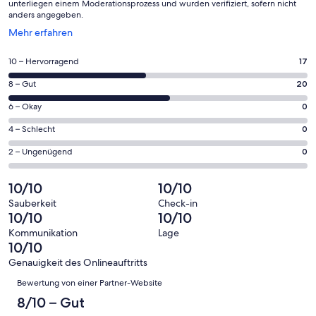
unterliegen einem Moderationsprozess und wurden verifiziert, sofern nicht
anders angegeben.
Wird
Mehr erfahren
in
einem
17
10 – Hervorragend
17
neuen
von
Fenster
20
8 – Gut
20
insgesamt
geöffnet
von
37
0
6 – Okay
0
insgesamt
Gästebewertungen
von
37
0
4 – Schlecht
0
haben
insgesamt
Gästebewertungen
von
eine
37
0
2 – Ungenügend
0
haben
insgesamt
Bewertung
Gästebewertungen
von
eine
37
von
haben
insgesamt
10/10
10/10
Bewertung
Gästebewertungen
10
eine
37
von
haben
Sauberkeit
Check-in
-
Bewertung
Gästebewertungen
10/10
10/10
8
eine
Hervorragend
von
haben
-
Bewertung
Kommunikation
Lage
6
eine
10/10
Gut
von
-
Bewertung
4
Genauigkeit des Onlineauftritts
Okay
von
Bewertungen
-
Bewertung von einer Partner-Website
2
Schlecht
-
8/10 – Gut
Ungenügend