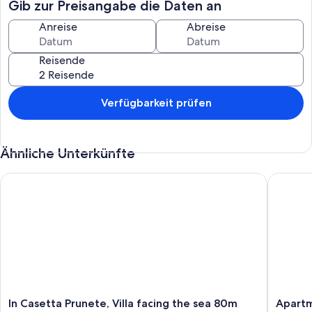
Quad, Reiten, Wassersport (Jetski, Tauchen) oder die markierten
Gib zur Preisangabe die Daten an
Wege erkunden das Land zu entdecken. Darüber hinaus ist der
schöne Badeort Moriani-Plage ist nur 2 km afstand.Dankzij den
Anreise
Abreise
idealen Standort zu finden, können Sie ganz einfach an einem Tag
verschiedene Regionen von Korsika. genießen
Reisende
Die Wohnung kann in Bezug auf die Einrichtung etwas von den
gezeigten Fotos abweichen, das Komfortniveau ist jedoch wie
beschrieben
Verfügbarkeit prüfen
Layout: Parterre: (Wohnküche(Doppelschlafcouch, TV(Satellit),
Kochherd(Ceranfeld), Kombi-Mikrowelle,
Kühl-/Gefrierkombination), Badezimmer(Dusche(Kabine), Toilette))
Ähnliche Unterkünfte
In der 1. Etage: (Schlafzimmer(Doppelbett(160 x 200 cm)),
Schlafzimmer(2x Einzelbett(80 x 200 cm)), Badezimmer(Dusche,
In Casetta Prunete, Villa facing the sea 80m from the beach o
Apartmen
Toilette))
Klimaanlage, Terrasse, Garten, Grill(Holzkohle), Trampolin,
Pool(Gemeinschaftliche Nutzung mit anderen Gästen, erwärmt),
Kinderbett, Hochstuhl
Diese Kosten sind obligatorisch und vor Ort zu zahlen. Sie sind nicht
im Mietpreis enthalten.
Bettwäsche: Möglichkeit, im Paket zu mieten, € 15.00 p.p./
In
Apartme
Aufenthalt (Auf Anfrage)
In Casetta Prunete, Villa facing the sea 80m
Apartm