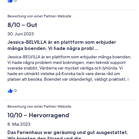
0
Bewertung von einer Partner-Website
8/10 – Gut
30. Juni 2023
Jessica-BELVILLA är en plattform som erbjuder
många boenden, Vi hade några probl ...
Jessica-BELVILLA är en plattform som erbjuder många boenden,
Vi hade några problem med bokningen, men teknisk support
svarade snabbt, Värdarna var mycket vänliga och lyhörda, Vi
hade en utmärkt vistelse på Korsika tack vare deras råd om
platser att besöka, Boendet var oklanderligt, väldigt praktiskt, i
en grönskande miljö med en fantastisk pool, Vi kommer gärna
tillbaka!
0
Bewertung von einer Partner-Website
10/10 – Hervorragend
8. Mai 2023
Das Ferienhaus war geräumig und gut ausgestattet,
Wir konnten den Strand und die ...