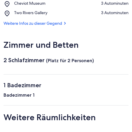
Auf Karte anzeigen
Place,
Cheviot Museum
‪3 Autominuten‬
Library
Cheviot
Place,
Two Rivers Gallery
‪3 Autominuten‬
Museum
Two
Rivers
Weitere Infos zu dieser Gegend
Gallery
Zimmer und Betten
2 Schlafzimmer
(Platz für 2 Personen)
1 Badezimmer
Badezimmer 1
Weitere Räumlichkeiten