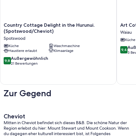
Country
Art
Country Cottage Delight in the Hurunui.
Art Co
Cottage
Cottage
(Spotswood/Cheviot)
Waiau
Delight
Waiau
Spotswood
Küche
in
the
Küche
Waschmaschine
9.4
Auß
9,4
Haustiere erlaubt
Klimaanlage
Hurunui.
von
3 Be
(Spotswood/Cheviot)
9.8
10,
Außergewöhnlich
9,8
Spotswood
von
Außerge
21 Bewertungen
10,
3
Außergewöhnlich,
Bewert
21
Bewertungen
Zur Gegend
Cheviot
Mitten in Cheviot befindet sich dieses B&B. Die schöne Natur der
Region erlebst du hier: Mount Stewart und Mount Cookson. Wenn
du dagegen eher kulturell interessiert bist, ist Folgendes