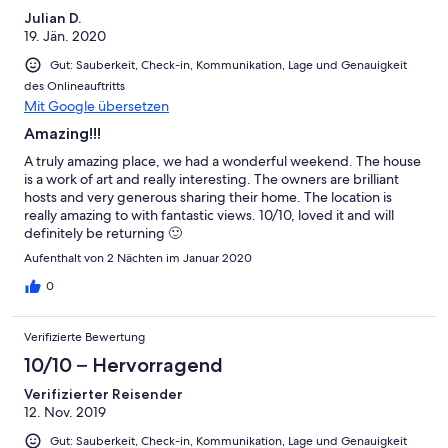
Ungenügend
Julian D.
19. Jän. 2020
Gut: Sauberkeit, Check-in, Kommunikation, Lage und Genauigkeit
des Onlineauftritts
Mit Google übersetzen
Amazing!!!
A truly amazing place, we had a wonderful weekend. The house
is a work of art and really interesting. The owners are brilliant
hosts and very generous sharing their home. The location is
really amazing to with fantastic views. 10/10, loved it and will
definitely be returning 🙂
Aufenthalt von 2 Nächten im Januar 2020
0
Verifizierte Bewertung
10/10 – Hervorragend
Verifizierter Reisender
12. Nov. 2019
Gut: Sauberkeit, Check-in, Kommunikation, Lage und Genauigkeit