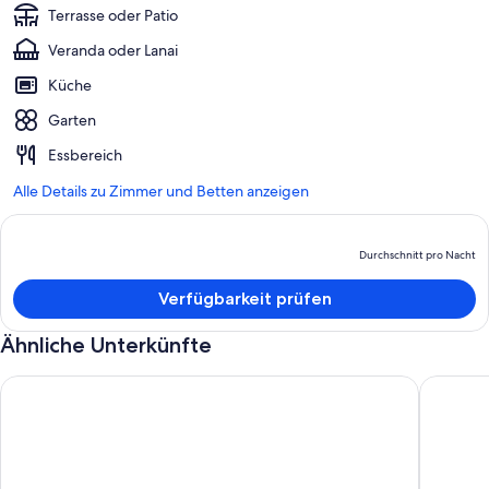
Terrasse oder Patio
Veranda oder Lanai
Küche
Garten
Essbereich
Alle Details zu Zimmer und Betten anzeigen
Durchschnitt pro Nacht
D
P
Verfügbarkeit prüfen
b
D
Ähnliche Unterkünfte
p
N
Country Cottage Delight in the Hurunui. (Spotswood/Cheviot
Art Cott