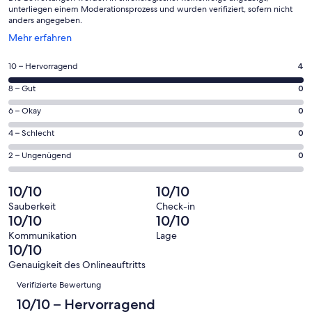
unterliegen einem Moderationsprozess und wurden verifiziert, sofern nicht
anders angegeben.
Wird
Mehr erfahren
in
einem
4
10 – Hervorragend
4
neuen
von
Fenster
0
8 – Gut
0
insgesamt
geöffnet
von
4
0
6 – Okay
0
insgesamt
Gästebewertungen
von
4
0
4 – Schlecht
0
haben
insgesamt
Gästebewertungen
von
eine
4
0
2 – Ungenügend
0
haben
insgesamt
Bewertung
Gästebewertungen
von
eine
4
von
haben
insgesamt
10/10
10/10
Bewertung
Gästebewertungen
10
eine
4
von
haben
Sauberkeit
Check-in
-
Bewertung
Gästebewertungen
10/10
10/10
8
eine
Hervorragend
von
haben
-
Bewertung
Kommunikation
Lage
6
eine
10/10
Gut
von
-
Bewertung
4
Genauigkeit des Onlineauftritts
Okay
von
Bewertungen
-
Verifizierte Bewertung
2
Schlecht
-
10/10 – Hervorragend