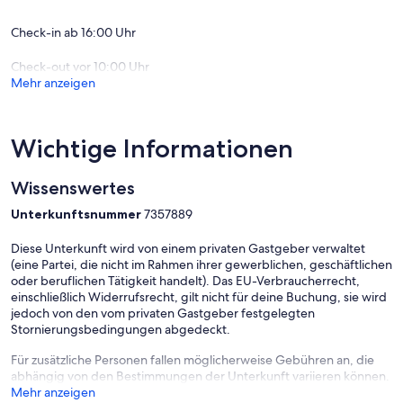
mit Bad). Das Badezimmer ist sehr stilvoll mit Natursteinfliesen und
einem Waschtisch aus Holz. Das Badezimmer hat eine Dusche und
Check-in ab 16:00 Uhr
eine Badewanne.
Check-out vor 10:00 Uhr
Entspannen Sie in der Lounge mit ihren zwei massiven Bäumen, die
Mehr anzeigen
die Holzdecke 9 Meter über sich halten.
Lehnen Sie sich zurück und genießen Sie den Sonnenuntergang bei
einem Wein, frühstücken Sie mit Blick auf die Berge im Freien oder
Wichtige Informationen
machen Sie einen entspannten Spaziergang auf den Wanderwegen
auf dem Grundstück zwischen singenden Vögeln und sanften
Wissenswertes
Hügeln.
Unterkunftsnummer
7357889
Fühlen Sie sich frei, im umfassenden Fitnessstudio im Erdgeschoss
zu trainieren. Es gibt viele Geräte; Laufband, Rudergerät, Fahrrad,
Diese Unterkunft wird von einem privaten Gastgeber verwaltet
Hanteln und Maschinen. Die Nutzung des Fitnessraums ist für alle
(eine Partei, die nicht im Rahmen ihrer gewerblichen, geschäftlichen
Gäste kostenlos.
oder beruflichen Tätigkeit handelt). Das EU-Verbraucherrecht,
einschließlich Widerrufsrecht, gilt nicht für deine Buchung, sie wird
jedoch von den vom privaten Gastgeber festgelegten
Stornierungsbedingungen abgedeckt.
Für zusätzliche Personen fallen möglicherweise Gebühren an, die
abhängig von den Bestimmungen der Unterkunft variieren können.
Mehr anzeigen