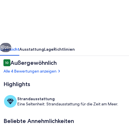
Tree
House
Lodge
-
Bed
rück
Weiter
&
25+
Übersicht
Ausstattung
Lage
Richtlinien
Breakfast
Bewertungen
Außergewöhnlich
10
10 von 10.
Alle 4 Bewertungen anzeigen
Highlights
Strandausstattung
Eine Seltenheit: Strandausstattung für die Zeit am Meer.
Außenbereich
Beliebte Annehmlichkeiten