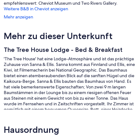
empfehlenswert: Cheviot Museum und Two Rivers Gallery.
Weitere B&B in Cheviot anzeigen
Mehr anzeigen
Mehr zu dieser Unterkunft
The Tree House Lodge - Bed & Breakfast
'The Tree House' hat eine Lodge-Atmosphäre und ist das prächtige
Zuhause von Sanna & Ellis. Sanna kommt aus Finnland und Ellis, eine
Kiwi, ist Filmemacherin bei National Geographic. Das Baumhaus
bietet einen atemberaubenden Blick auf die sanften Hügel und die
Kaikoura-Berge. Sanna & Ellis bauten das Baumhaus von Hand. Es
hat viele bemerkenswerte Eigenschaften; Von zwei 9 m langen
Baumstämmen in der Lounge bis zu einem riesigen offenen Feuer
aus Steinen mit einem Gewicht von bis zu einer Tonne. Das Haus
wurde im Fernsehen und in Zeitschriften vorgestellt. Ihr Zimmer ist
gemütlich mit einem bequemen Queensize-Bett, einer Heizdecke,
einem Kühlschrank und einer schönen Holzdecke.
Das Zimmer hat auch einen Schreibtisch und ein Ledersofa.
Hausordnung
Das Zimmer verfügt über ein eigenes Bad und eine Toilette (nicht