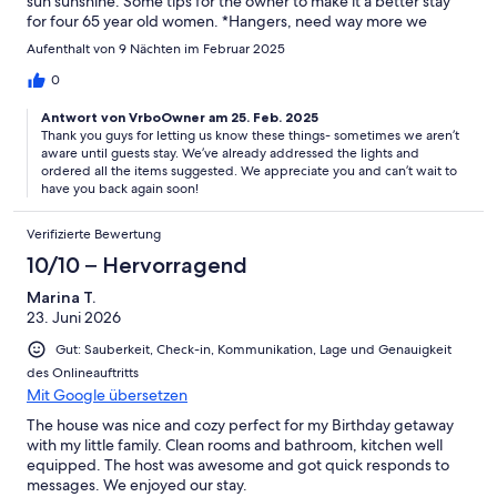
sun sunshine. Some tips for the owner to make it a better stay
for four 65 year old women. *Hangers, need way more we
bought 1 dozen. But needs more especially in twin room where
Aufenthalt von 9 Nächten im Februar 2025
there is no dresser. *teaspoons for eating cereal etc. there were
only 3, we bought 3 more. *buy another chair for kitchen table,
0
if you will note, people have been using the garbage can for a
Antwort von VrboOwner am 25. Feb. 2025
4th seat. *bowls, to eat cereal out of, we bought paper to cover
Thank you guys for letting us know these things- sometimes we aren’t
the trip. *check for burned out lightbulbs. *lawn chairs of some
aware until guests stay. We’ve already addressed the lights and
sort we bought 2 from Walmart for extra chairs outside. *plastic
ordered all the items suggested. We appreciate you and can’t wait to
chairs are cracked and pinches the arm , check them out. *clean
have you back again soon!
cushions outdoors, they are really dirty. We cleaned them the
best we could. * no, we did not use the pool, but pool man is not
Verifizierte Bewertung
doing a very good job. *paint, as we sat in back of house, the
back wall of house really needs painting. In bedrooms, lay on
10/10 – Hervorragend
bed, look up. Just some touch up goes a long way. If owners did
Marina T.
some spiffing up they could ask more for house. I must say this
23. Juni 2026
was the least we have spent on a home in La Quinta. So, we got
what we paid for. Thank you
Gut: Sauberkeit, Check-in, Kommunikation, Lage und Genauigkeit
des Onlineauftritts
Mit Google übersetzen
The house was nice and cozy perfect for my Birthday getaway
with my little family. Clean rooms and bathroom, kitchen well
equipped. The host was awesome and got quick responds to
messages. We enjoyed our stay.