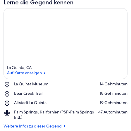
Lerne die Gegend kennen
La Quinta, CA
Auf Karte anzeigen
Place,
La Quinta Museum
‪14 Gehminuten‬
La
Auf Karte anzeigen
Place,
Bear Creek Trail
‪18 Gehminuten‬
Quinta
Bear
Museum
Place,
Altstadt La Quinta
‪19 Gehminuten‬
Creek
Altstadt
Trail
Airport,
Palm Springs, Kalifornien (PSP-Palm Springs
‪47 Autominuten‬
La
Palm
Intl.)
Quinta
Springs,
Weitere Infos zu dieser Gegend
Kalifornien