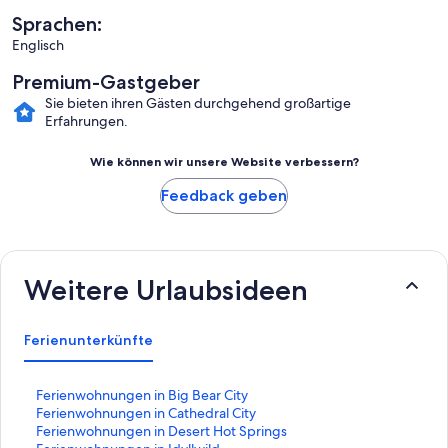
Sprachen:
Englisch
Premium-Gastgeber
Sie bieten ihren Gästen durchgehend großartige
Erfahrungen.
Wie können wir unsere Website verbessern?
Feedback geben
Weitere Urlaubsideen
Ferienunterkünfte
L
Ferienwohnungen in Big Bear City
i
L
Ferienwohnungen in Cathedral City
n
i
L
Ferienwohnungen in Desert Hot Springs