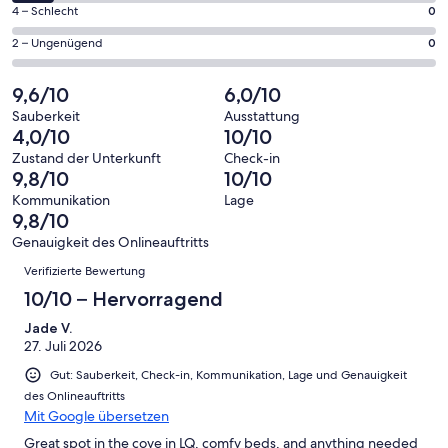
Gästebewertungen
von
21
0
4 – Schlecht
0
haben
insgesamt
Gästebewertungen
von
eine
21
0
2 – Ungenügend
0
haben
insgesamt
Bewertung
Gästebewertungen
von
eine
21
von
haben
insgesamt
9,6/10
6,0/10
Bewertung
Gästebewertungen
10
eine
21
von
haben
Sauberkeit
Ausstattung
-
Bewertung
Gästebewertungen
4,0/10
10/10
8
eine
Hervorragend
von
haben
-
Bewertung
Zustand der Unterkunft
Check-in
6
eine
9,8/10
10/10
Gut
von
-
Bewertung
4
Kommunikation
Lage
Okay
von
9,8/10
-
2
Schlecht
Genauigkeit des Onlineauftritts
-
Bewertungen
Verifizierte Bewertung
Ungenügend
10/10 – Hervorragend
Jade V.
27. Juli 2026
Gut: Sauberkeit, Check-in, Kommunikation, Lage und Genauigkeit
des Onlineauftritts
Mit Google übersetzen
Great spot in the cove in LQ, comfy beds, and anything needed