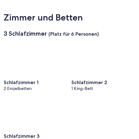
(PSP-
Palm
Springs
Zimmer und Betten
Intl.)
3 Schlafzimmer
(Platz für 6 Personen)
Schlafzimmer 1
Schlafzimmer 2
2 Einzelbetten
1 King-Bett
Schlafzimmer 3