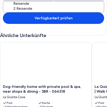
Reisende
Verfügbarkeit prüfen
Ähnliche Unterkünfte
Dog-friendly home with private pool & spa, near shops & dini
La Quint
Dog-
La
Dog-friendly home with private pool & spa,
La Qui
friendly
Quinta
near shops & dining - 3BR - 066318
| Walk
home
Cove
La Quinta Cove
La Quin
with
Retreat
private
Pool
Küche
|
Pool
Waschmaschine
Trockner
Küche