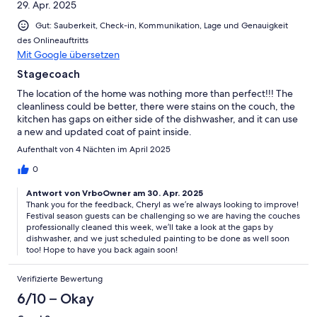
29. Apr. 2025
Gut: Sauberkeit, Check-in, Kommunikation, Lage und Genauigkeit
des Onlineauftritts
Mit Google übersetzen
Stagecoach
The location of the home was nothing more than perfect!!! The
cleanliness could be better, there were stains on the couch, the
kitchen has gaps on either side of the dishwasher, and it can use
a new and updated coat of paint inside.
Aufenthalt von 4 Nächten im April 2025
0
Antwort von VrboOwner am 30. Apr. 2025
Thank you for the feedback, Cheryl as we’re always looking to improve!
Festival season guests can be challenging so we are having the couches
professionally cleaned this week, we’ll take a look at the gaps by
dishwasher, and we just scheduled painting to be done as well soon
too! Hope to have you back again soon!
Verifizierte Bewertung
6/10 – Okay