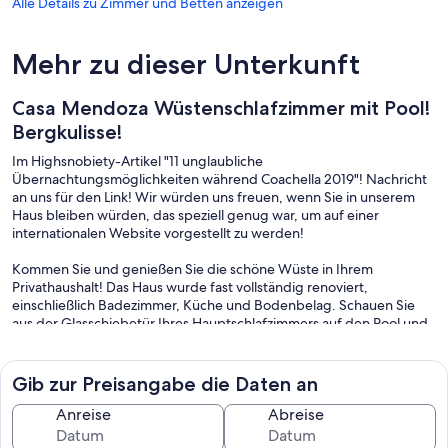
Alle Details zu Zimmer und Betten anzeigen
Mehr zu dieser Unterkunft
Casa Mendoza Wüstenschlafzimmer mit Pool!
Bergkulisse!
Im Highsnobiety-Artikel "11 unglaubliche
Übernachtungsmöglichkeiten während Coachella 2019"! Nachricht
an uns für den Link! Wir würden uns freuen, wenn Sie in unserem
Haus bleiben würden, das speziell genug war, um auf einer
internationalen Website vorgestellt zu werden!
Kommen Sie und genießen Sie die schöne Wüste in Ihrem
Privathaushalt! Das Haus wurde fast vollständig renoviert,
einschließlich Badezimmer, Küche und Bodenbelag. Schauen Sie
aus der Glasschiebetür Ihres Hauptschlafzimmers auf den Pool und
die Palmen draußen. Lounge im komfortablen Wohnzimmer oder
Gästezimmer. Das Hauptschlafzimmer, ein Gästezimmer und das
Wohnzimmer verfügen über Fernseher. Der Hinterhof ist eine
Gib zur Preisangabe die Daten an
angenehme Oase mit Sitzgelegenheiten, Flößen und einem
eingezäunten privaten Garten.
Anreise
Abreise