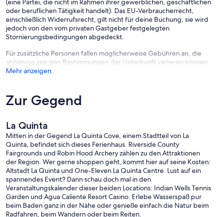
(eine Partei, die nicht im Rahmen ihrer gewerblichen, geschäftlichen
oder beruflichen Tätigkeit handelt). Das EU-Verbraucherrecht,
einschließlich Widerrufsrecht, gilt nicht für deine Buchung, sie wird
jedoch von den vom privaten Gastgeber festgelegten
Stornierungsbedingungen abgedeckt.
Für zusätzliche Personen fallen möglicherweise Gebühren an, die
abhängig von den Bestimmungen der Unterkunft variieren können.
Mehr anzeigen
Zur Gegend
La Quinta
Mitten in der Gegend La Quinta Cove, einem Stadtteil von La
Quinta, befindet sich dieses Ferienhaus. Riverside County
Fairgrounds und Robin Hood Archery zählen zu den Attraktionen
der Region. Wer gerne shoppen geht, kommt hier auf seine Kosten:
Altstadt La Quinta und One-Eleven La Quinta Centre. Lust auf ein
spannendes Event? Dann schau doch mal in den
Veranstaltungskalender dieser beiden Locations: Indian Wells Tennis
Garden und Agua Caliente Resort Casino. Erlebe Wasserspaß pur
beim Baden ganz in der Nähe oder genieße einfach die Natur beim
Radfahren, beim Wandern oder beim Reiten.