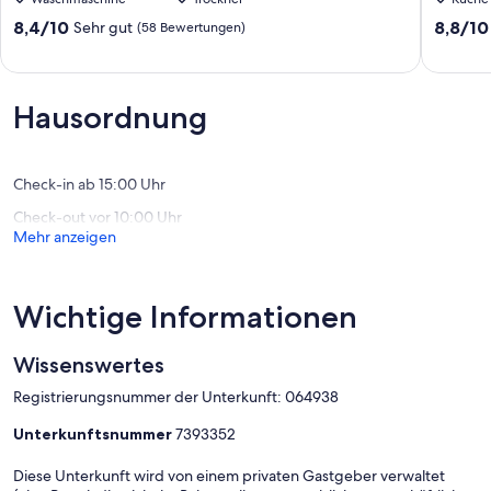
pool
Pool,
&
Hot
8.4
8.8
8,4/10
8,8/10
Sehr gut
(58 Bewertungen)
spa,
Tub
von
von
near
&
10,
10,
shops
Views
Sehr
Hervorr
&
|
gut,
(80
Hausordnung
dining
Walk
(58
Bewert
-
to
Bewertungen)
3BR
Old
-
Town
Check-in ab 15:00 Uhr
066318
3BR
Check-out vor 10:00 Uhr
La
#06404
Mehr anzeigen
Quinta
La
Cove
Quinta
Cove
Wichtige Informationen
Wissenswertes
Registrierungsnummer der Unterkunft: 064938
Unterkunftsnummer
7393352
Diese Unterkunft wird von einem privaten Gastgeber verwaltet