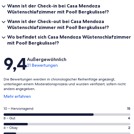
Wann ist der Check-in bei Casa Mendoza
Wüstenschlafzimmer mit Pool! Bergkulisse!?
Wann ist der Check-out bei Casa Mendoza
Wüstenschlafzimmer mit Pool! Bergkulisse!?
Wo befindet sich Casa Mendoza Wüstenschlafzimmer
mit Pool! Bergkulisse!?
Bewertungen
9,4
Außergewöhnlich
21 Bewertungen
Die Bewertungen werden in chronologischer Reihenfolge angezeigt,
unterliegen einem Moderationsprozess und wurden verifiziert, sofern nicht
anders angegeben.
Wird
Mehr erfahren
in
einem
15
10 – Hervorragend
15
neuen
von
Fenster
4
8 – Gut
4
insgesamt
geöffnet
von
21
2
6 – Okay
2
insgesamt