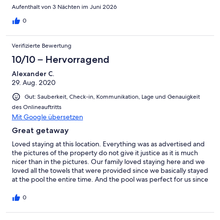
Aufenthalt von 3 Nächten im Juni 2026
0
Verifizierte Bewertung
10/10 – Hervorragend
Alexander C.
29. Aug. 2020
Gut: Sauberkeit, Check-in, Kommunikation, Lage und Genauigkeit
des Onlineauftritts
Mit Google übersetzen
Great getaway
Loved staying at this location. Everything was as advertised and
the pictures of the property do not give it justice as it is much
nicer than in the pictures. Our family loved staying here and we
loved all the towels that were provided since we basically stayed
at the pool the entire time. And the pool was perfect for us since
we have smaller children . We would definitely recommend and
definitely will return.
0