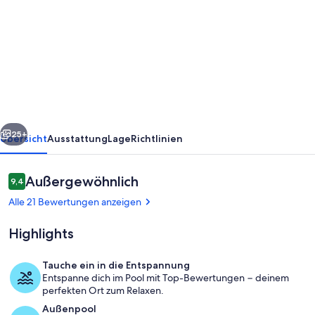
Casa
Mendoza
Wüstenschlafzimmer
mit
Pool!
Bergkulisse!
rück
Weiter
25+
Übersicht
Ausstattung
Lage
Richtlinien
Bewertungen
Außergewöhnlich
9,4
9,4 von 10.
Alle 21 Bewertungen anzeigen
Highlights
Tauche ein in die Entspannung
Entspanne dich im Pool mit Top-Bewertungen − deinem
Pool
perfekten Ort zum Relaxen.
Außenpool