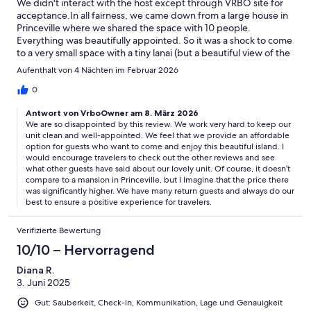
We didn't interact with the host except through VRBO site for
acceptance.In all fairness, we came down from a large house in
Princeville where we shared the space with 10 people.
Everything was beautifully appointed. So it was a shock to come
to a very small space with a tiny lanai (but a beautiful view of the
ocean, no dishwasher, etc.
Aufenthalt von 4 Nächten im Februar 2026
0
Antwort von VrboOwner am 8. März 2026
We are so disappointed by this review. We work very hard to keep our
unit clean and well-appointed. We feel that we provide an affordable
option for guests who want to come and enjoy this beautiful island. I
would encourage travelers to check out the other reviews and see
what other guests have said about our lovely unit. Of course, it doesn’t
compare to a mansion in Princeville, but I Imagine that the price there
was significantly higher. We have many return guests and always do our
best to ensure a positive experience for travelers.
Verifizierte Bewertung
10/10 – Hervorragend
Diana R.
3. Juni 2025
Gut: Sauberkeit, Check-in, Kommunikation, Lage und Genauigkeit