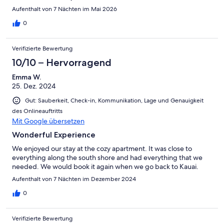
day and night, so ear plugs are a great idea. The place was
Aufenthalt von 7 Nächten im Mai 2026
charming but some of the luxuries we expect in the states were
not provided; i.e. dishwasher, disposal. The lanai was tiny but it
0
offered a beautiful ocean setting. The bed is huge and
comfortable, the bathroom (especially the shower) was very
Verifizierte Bewertung
nice and the kitchen furnishings were everything we needed.
We were disappointed that the recycling was mixed in with the
10/10 – Hervorragend
garbage because there are no clearly marked bins. The pool is
Emma W.
lovely and surrounded by lots of beautiful greenery. Other than
25. Dez. 2024
these few minor things, the condo is situated in a perfect part of
the island and beaches for any activity are within minutes, even
Gut: Sauberkeit, Check-in, Kommunikation, Lage und Genauigkeit
if walking. Kauai is paradise and we very much thank our VRBO
des Onlineauftritts
hosts. It was wonderful! Mahalo!
Mit Google übersetzen
Wonderful Experience
We enjoyed our stay at the cozy apartment. It was close to
everything along the south shore and had everything that we
needed. We would book it again when we go back to Kauai.
Aufenthalt von 7 Nächten im Dezember 2024
0
Verifizierte Bewertung