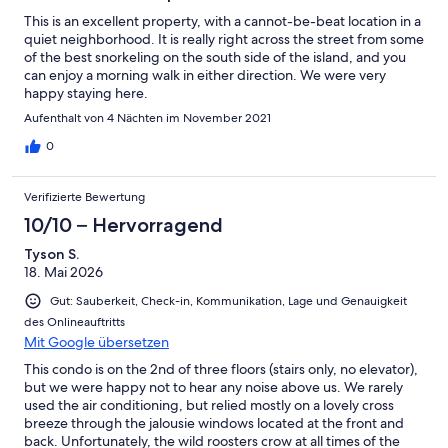
This is an excellent property, with a cannot-be-beat location in a
quiet neighborhood. It is really right across the street from some
of the best snorkeling on the south side of the island, and you
can enjoy a morning walk in either direction. We were very
happy staying here.
Aufenthalt von 4 Nächten im November 2021
0
Verifizierte Bewertung
10/10 – Hervorragend
Tyson S.
18. Mai 2026
Gut: Sauberkeit, Check-in, Kommunikation, Lage und Genauigkeit
des Onlineauftritts
Mit Google übersetzen
This condo is on the 2nd of three floors (stairs only, no elevator),
but we were happy not to hear any noise above us. We rarely
used the air conditioning, but relied mostly on a lovely cross
breeze through the jalousie windows located at the front and
back. Unfortunately, the wild roosters crow at all times of the