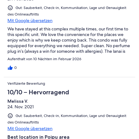
Gut: Sauberkeit, Check-in, Kommunikation, Lage und Genauigkeit
des Onlineauftritts
Mit Google übersetzen
We have stayed at this complex multiple times, our first time to
this specific unit. We love the convenience for the places we
enjoy which is why we keep coming back. This condo was fully
equipped for everything we needed. Super clean. No perfume
plug in’s (always a win for someone with allergies). The lanai is
narrow but useable. Communication was easy and timely.
Aufenthalt von 10 Nächten im Februar 2026
Highlights? The bed - 20 ’s minimumThe shower - 20 ’s
minimumIt’s difficult to find a high quality mattress in rentals but
0
THIS mattress was amazing. We will be back! Many mahalos for
providing a high quality, super clean condo.
Verifizierte Bewertung
10/10 – Hervorragend
Melissa V.
24. Nov. 2021
Gut: Sauberkeit, Check-in, Kommunikation, Lage und Genauigkeit
des Onlineauftritts
Mit Google übersetzen
Best location in Poipu area