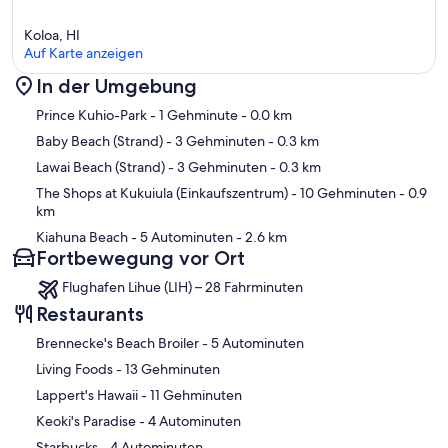
Koloa, HI
Auf Karte anzeigen
In der Umgebung
Karte
Prince Kuhio-Park
- 1 Gehminute
- 0.0 km
Baby Beach (Strand)
- 3 Gehminuten
- 0.3 km
Lawai Beach (Strand)
- 3 Gehminuten
- 0.3 km
The Shops at Kukuiula (Einkaufszentrum)
- 10 Gehminuten
- 0.9
km
Kiahuna Beach
- 5 Autominuten
- 2.6 km
Fortbewegung vor Ort
Flughafen Lihue (LIH) – 28 Fahrminuten
Restaurants
‪Brennecke's Beach Broiler - ‬5 Autominuten
‪Living Foods - ‬13 Gehminuten
‪Lappert's Hawaii - ‬11 Gehminuten
‪Keoki's Paradise - ‬4 Autominuten
‪Starbucks - ‬4 Autominuten