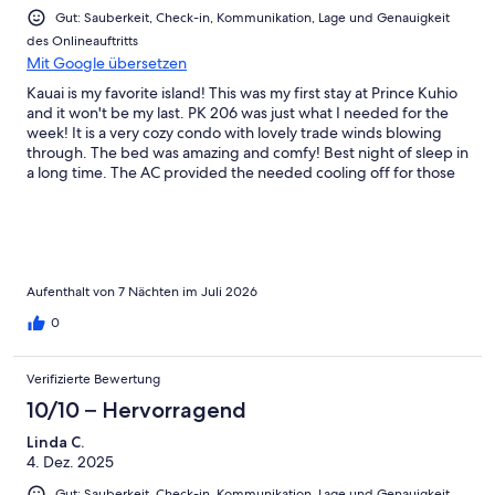
Gut: Sauberkeit, Check-in, Kommunikation, Lage und Genauigkeit
des Onlineauftritts
Mit Google übersetzen
Kauai is my favorite island! This was my first stay at Prince Kuhio
and it won't be my last. PK 206 was just what I needed for the
week! It is a very cozy condo with lovely trade winds blowing
through. The bed was amazing and comfy! Best night of sleep in
a long time. The AC provided the needed cooling off for those
of us from the PNW not used to the high humidity. The host was
wonderful and easy to communicate with. Thank you for sharing
your space with others!!The gardens are absolutely beautiful!! I
loved walking through them every day. The pool was also really
lovely. I was worried it would be cold because it is not heated,
but the water was perfect after a long day of exploring. I used
Aufenthalt von 7 Nächten im Juli 2026
the great bbq a couple of times. Located right next to one of
0
the best snorkel spots on the island and within walking distance
to shops and restaraunts. PK 206 can't be beat for it's
affordability and location.
Verifizierte Bewertung
10/10 – Hervorragend
Linda C.
4. Dez. 2025
Gut: Sauberkeit, Check-in, Kommunikation, Lage und Genauigkeit