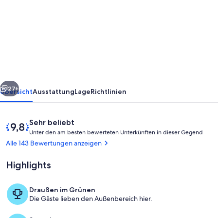
Charming
einem
Schlafzimmer
Condo
mit
fantastischem
rück
Weiter
Meerblick
27+
Übersicht
Ausstattung
Lage
Richtlinien
Bewertungen
9,8
Sehr beliebt
U
von
Unter den am besten bewerteten Unterkünften in dieser Gegend
n
10,
Alle 143 Bewertungen anzeigen
t
Sehr
e
beliebt
Highlights
r
d
Draußen im Grünen
e
Pool
Die Gäste lieben den Außenbereich hier.
n