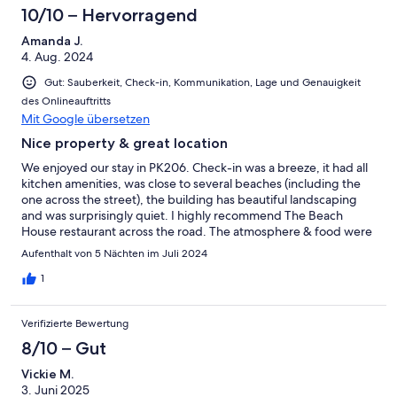
10/10 – Hervorragend
Amanda J.
4. Aug. 2024
Gut: Sauberkeit, Check-in, Kommunikation, Lage und Genauigkeit
des Onlineauftritts
Mit Google übersetzen
Nice property & great location
We enjoyed our stay in PK206. Check-in was a breeze, it had all
kitchen amenities, was close to several beaches (including the
one across the street), the building has beautiful landscaping
and was surprisingly quiet. I highly recommend The Beach
House restaurant across the road. The atmosphere & food were
amazing. We will most definitely stay here on our next visit to
Aufenthalt von 5 Nächten im Juli 2024
Kauai.
1
Verifizierte Bewertung
8/10 – Gut
Vickie M.
3. Juni 2025