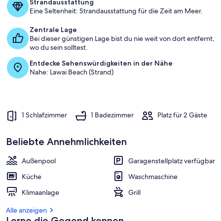
a
Strandausstattung
m
Eine Seltenheit: Strandausstattung für die Zeit am Meer.
b
Zentrale Lage
e
Bei dieser günstigen Lage bist du nie weit von dort entfernt,
s
wo du sein solltest.
t
Entdecke Sehenswürdigkeiten in der Nähe
e
Nahe: Lawai Beach (Strand)
n
b
e
w
1 Schlafzimmer
1 Badezimmer
Platz für 2 Gäste
e
r
t
Beliebte Annehmlichkeiten
e
t
Außenpool
Garagenstellplatz verfügbar
e
n
Küche
Waschmaschine
U
Klimaanlage
Grill
n
t
Alle anzeigen
e
Lerne die Gegend kennen