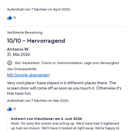
Aufenthalt von 7 Nächten im April 2026
0
Verifizierte Bewertung
10/10 – Hervorragend
Antonio W.
31. Mai 2026
Gut: Sauberkeit, Check-in, Kommunikation, Lage und Genauigkeit
des Onlineauftritts
Mit Google übersetzen
Very cool place i have stayed in 6 different places there. The
screen door will come off as soon as you touch it. Otherwise it's
fine have fun
Aufenthalt von 7 Nächten im Mai 2026
0
Antwort von VrboOwner am 2. Juni 2026
Gosh, I’m sorry the screen was acting up. We’d have had it tightened
up had we known. We’ll have it looked at right away. We’re happy to