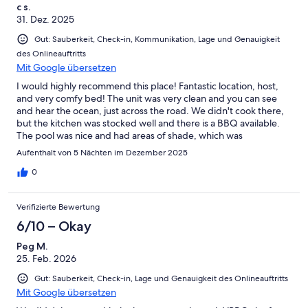
c s.
31. Dez. 2025
Gut: Sauberkeit, Check-in, Kommunikation, Lage und Genauigkeit
des Onlineauftritts
Mit Google übersetzen
I would highly recommend this place! Fantastic location, host,
and very comfy bed! The unit was very clean and you can see
and hear the ocean, just across the road. We didn't cook there,
but the kitchen was stocked well and there is a BBQ available.
The pool was nice and had areas of shade, which was
appreciated. There is a great breakfast place a few minutes
Aufenthalt von 5 Nächten im Dezember 2025
drive-Anuenue Cafe-amazing french toast with lemon curd!
Stay here, you won't be sorry!
0
Verifizierte Bewertung
6/10 – Okay
Peg M.
25. Feb. 2026
Gut: Sauberkeit, Check-in, Lage und Genauigkeit des Onlineauftritts
Mit Google übersetzen