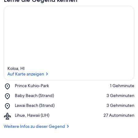
r
k
ü
n
f
t
e
n
i
n
d
Koloa, HI
i
Auf Karte anzeigen
e
s
Place,
Prince Kuhio-Park
‪1 Gehminute‬
e
Prince
Auf Karte anzeigen
Place,
Baby Beach (Strand)
‪3 Gehminuten‬
r
Kuhio-
Baby
Park
Place,
Lawai Beach (Strand)
‪3 Gehminuten‬
Beach
G
Lawai
(Strand)
e
Airport,
Lihue, Hawaii (LIH)
‪27 Autominuten‬
Beach
g
Lihue,
(Strand)
e
Hawaii
Weitere Infos zu dieser Gegend
n
(LIH)
d