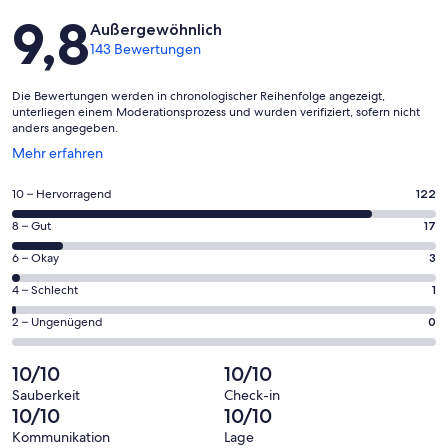
Bewertungen
9,8
Außergewöhnlich
143 Bewertungen
Die Bewertungen werden in chronologischer Reihenfolge angezeigt,
unterliegen einem Moderationsprozess und wurden verifiziert, sofern nicht
anders angegeben.
Wird
Mehr erfahren
in
einem
122
10 – Hervorragend
122
neuen
von
Fenster
17
8 – Gut
17
insgesamt
geöffnet
von
143
3
6 – Okay
3
insgesamt
Gästebewertungen
von
143
1
4 – Schlecht
1
haben
insgesamt
Gästebewertungen
von
eine
143
0
2 – Ungenügend
0
haben
insgesamt
Bewertung
Gästebewertungen
von
eine
143
von
haben
insgesamt
10/10
10/10
Bewertung
Gästebewertungen
10
eine
143
von
haben
Sauberkeit
Check-in
-
Bewertung
Gästebewertungen
10/10
10/10
8
eine
Hervorragend
von
haben
-
Bewertung
Kommunikation
Lage