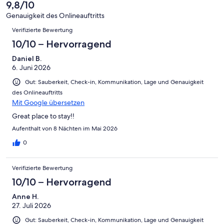
6
eine
9,8/10
Gut
von
-
Bewertung
4
Genauigkeit des Onlineauftritts
Okay
von
Bewertungen
-
Verifizierte Bewertung
2
Schlecht
-
10/10 – Hervorragend
Ungenügend
Daniel B.
6. Juni 2026
Gut: Sauberkeit, Check-in, Kommunikation, Lage und Genauigkeit
des Onlineauftritts
Mit Google übersetzen
Great place to stay!!
Aufenthalt von 8 Nächten im Mai 2026
0
Verifizierte Bewertung
10/10 – Hervorragend
Anne H.
27. Juli 2026
Gut: Sauberkeit, Check-in, Kommunikation, Lage und Genauigkeit