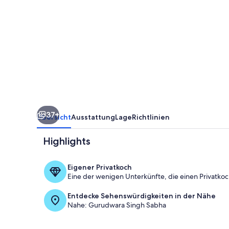
STADTZENTRUM,
CHANDIGARH,
INDIEN,
B
&
B.
37+
Übersicht
Ausstattung
Lage
Richtlinien
Highlights
Eigener Privatkoch
Eine der wenigen Unterkünfte, die einen Privatkoc
Zimmer
Entdecke Sehenswürdigkeiten in der Nähe
Nahe: Gurudwara Singh Sabha