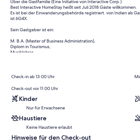
Über die Gastfamilie (Eine Initiative von Interactive Corp.)
Best Interactive HomeStay heißt seit Juli 2018 Gäste willkommen.
Es ist bei der Einwanderungsbehörde registriert. von Indien als G
ist 6G4X.
Sein Gastgeber ist ein:
M. B.A. (Master of Business Administration),
Diplom in Tourismus,
Musiklehrer .
Er wohnt auf dem Grundstück neben Raum Nr. 1 in seinem separa
Kostenloses indisches und kontinentales Frühstück.
Check-in ab 13:00 Uhr
Mi
Es befindet sich in der Nähe des Stadtzentrums Sektors -17 (ca. 30
Check-out vor 11:00 Uhr
Kostenloses Wifi (100 Mbit / s Geschwindigkeit) & NETFLIX OD
Kinder
Nur für Erwachsene
Die Vorteile sind: Ein Standardzimmer mit Klimaanlage (Zimmer N
3) und ein Standardzimmer ohne Klimaanlage.
Haustiere
Entfernungen von: Sektor -17 Commercial Hub-0. 5 km, ISBT (Haup
Keine Haustiere erlaubt
Minuten), Flughafen Chd Internation - 20 km.
Hinweise für den Check-out