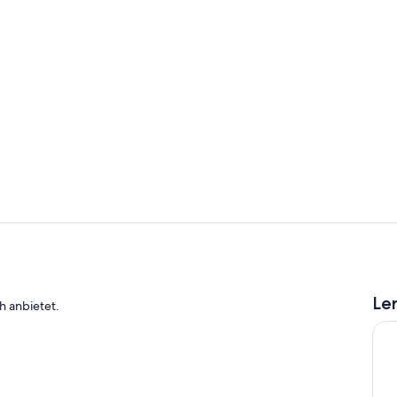
Zimmer
Zimmer
Le
h anbietet.