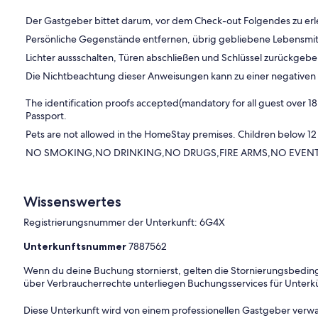
Der Gastgeber bittet darum, vor dem Check-out Folgendes zu erl
Persönliche Gegenstände entfernen, übrig gebliebene Lebensmit
Lichter aussschalten, Türen abschließen und Schlüssel zurückgeb
Die Nichtbeachtung dieser Anweisungen kann zu einer negative
The identification proofs accepted(mandatory for all guest over 18
Passport.
Pets are not allowed in the HomeStay premises. Children below 12
NO SMOKING,NO DRINKING,NO DRUGS,FIRE ARMS,NO EVENTS,NO
Wissenswertes
Registrierungsnummer der Unterkunft: 6G4X
Unterkunftsnummer
7887562
Wenn du deine Buchung stornierst, gelten die Stornierungsbe
über Verbraucherrechte unterliegen Buchungsservices für Unterk
Diese Unterkunft wird von einem professionellen Gastgeber verwa