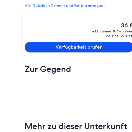
Alle Details zu Zimmer und Betten anzeigen
Der
36 
aktuel
inkl. Steuern & Gebühre
Preis
26. Dez.–27. Dez
beträ
36 €.
Verfügbarkeit prüfen
Zur Gegend
Mehr zu dieser Unterkunft