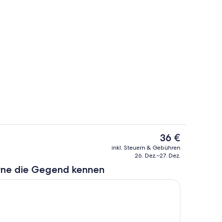
Zimmer
Der
36 €
aktuelle
Zimmer
inkl. Steuern & Gebühren
Preis
26. Dez.–27. Dez.
beträgt
rne die Gegend kennen
36 €.