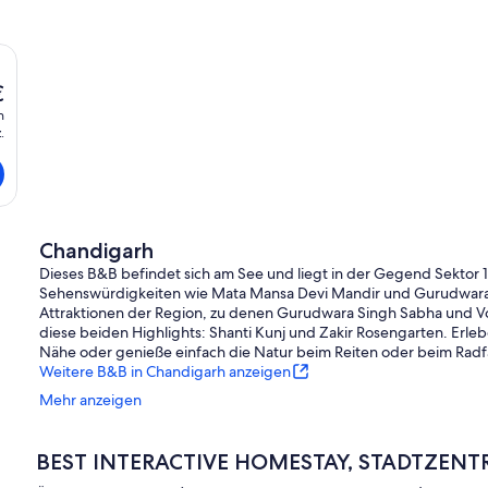
€
le
n
.
gt
Chandigarh
Dieses B&B befindet sich am See und liegt in der Gegend Sektor 1
Sehenswürdigkeiten wie Mata Mansa Devi Mandir und Gurudwara 
Attraktionen der Region, zu denen Gurudwara Singh Sabha und Vo
diese beiden Highlights: Shanti Kunj und Zakir Rosengarten. Erl
Nähe oder genieße einfach die Natur beim Reiten oder beim Radf
Weitere B&B in Chandigarh anzeigen
Mehr anzeigen
BEST INTERACTIVE HOMESTAY, STADTZENTR