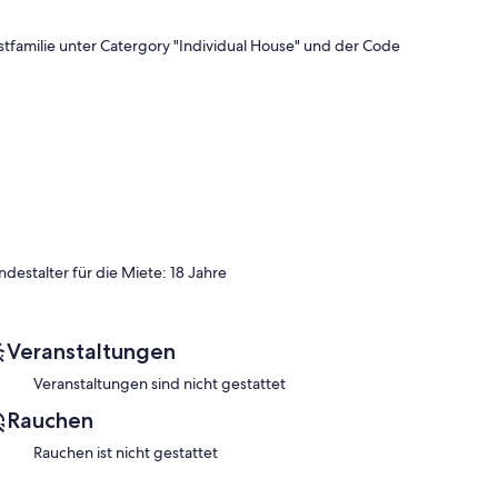
astfamilie unter Catergory "Individual House" und der Code
ten Raum.
ndestalter für die Miete: 18 Jahre
0 m).
ER ANDERES STREAMING.
Veranstaltungen
Veranstaltungen sind nicht gestattet
r. 2) und ein Standardzimmer ohne Klimaanlage (Zimmer Nr.
Rauchen
tbusbahnhof) -1 km, Bahnhof Chandigarh - 6 km (10
Rauchen ist nicht gestattet