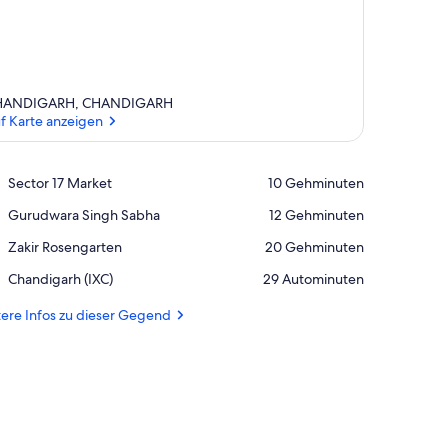
HANDIGARH, CHANDIGARH
f Karte anzeigen
Auf Karte anzeigen
Place,
Sector 17 Market
‪10 Gehminuten‬
Sector
Place,
Gurudwara Singh Sabha
‪12 Gehminuten‬
17
Gurudwara
Market
Place,
Zakir Rosengarten
‪20 Gehminuten‬
Singh
Zakir
Sabha
Airport,
Chandigarh (IXC)
‪29 Autominuten‬
Rosengarten
Chandigarh
(IXC)
ere Infos zu dieser Gegend