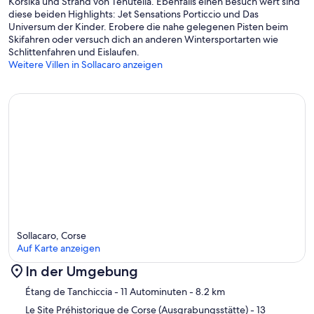
Korsika und Strand von Tenutella. Ebenfalls einen Besuch wert sind
diese beiden Highlights: Jet Sensations Porticcio und Das
Universum der Kinder. Erobere die nahe gelegenen Pisten beim
Skifahren oder versuch dich an anderen Wintersportarten wie
Schlittenfahren und Eislaufen.
Weitere Villen in Sollacaro anzeigen
Sollacaro, Corse
Auf Karte anzeigen
In der Umgebung
Karte
Étang de Tanchiccia
- 11 Autominuten
- 8.2 km
Le Site Préhistorique de Corse (Ausgrabungsstätte)
- 13