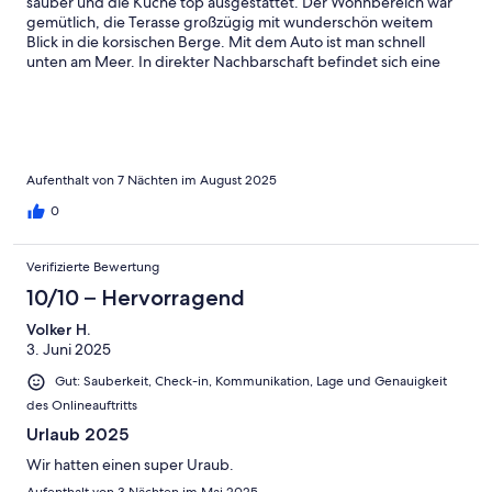
sauber und die Küche top ausgestattet. Der Wohnbereich war
gemütlich, die Terasse großzügig mit wunderschön weitem
Blick in die korsischen Berge. Mit dem Auto ist man schnell
unten am Meer. In direkter Nachbarschaft befindet sich eine
Gärtnerei, bei der man direkt superleckeres Bio-Gemüse
kaufen kann. Da die Villa etwas im Hinterland liegt, ist es Abends
wunderbar ruhig und von der Terasse aus kann man den
korsischen Sternenhimmel bewundern.
Aufenthalt von 7 Nächten im August 2025
0
Verifizierte Bewertung
10/10 – Hervorragend
Volker H.
3. Juni 2025
Gut: Sauberkeit, Check-in, Kommunikation, Lage und Genauigkeit
des Onlineauftritts
Urlaub 2025
Wir hatten einen super Uraub.
Aufenthalt von 3 Nächten im Mai 2025