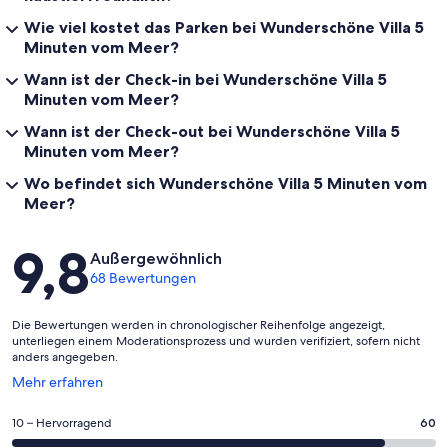
Wie viel kostet das Parken bei Wunderschöne Villa 5
Minuten vom Meer?
Wann ist der Check-in bei Wunderschöne Villa 5
Minuten vom Meer?
Wann ist der Check-out bei Wunderschöne Villa 5
Minuten vom Meer?
Wo befindet sich Wunderschöne Villa 5 Minuten vom
Meer?
Bewertungen
9,8
Außergewöhnlich
68 Bewertungen
Die Bewertungen werden in chronologischer Reihenfolge angezeigt,
unterliegen einem Moderationsprozess und wurden verifiziert, sofern nicht
anders angegeben.
Wird
Mehr erfahren
in
einem
60
10 – Hervorragend
60
neuen
von