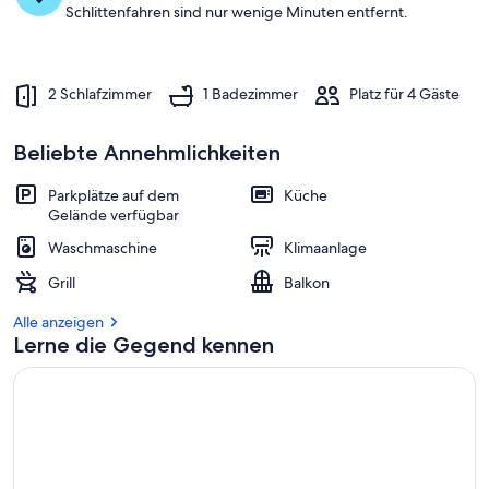
Schlittenfahren sind nur wenige Minuten entfernt.
b
e
s
2 Schlafzimmer
1 Badezimmer
Platz für 4 Gäste
t
e
n
Beliebte Annehmlichkeiten
b
e
Parkplätze auf dem
Küche
w
Gelände verfügbar
e
Waschmaschine
Klimaanlage
r
t
Grill
Balkon
e
t
Alle anzeigen
e
Lerne die Gegend kennen
n
U
n
t
e
r
k