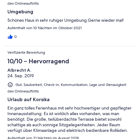
des Onlineauftritts
Umgebung
Schönes Haus in sehr ruhiger Umgebung.Gerne wieder mal!
Aufenthalt von 10 Nächten im Oktober 2021
0
Verifizierte Bewertung
10/10 – Hervorragend
Albrecht A.
24. Sep. 2019
Gut: Sauberkeit, Check-in, Kommunikation, Lage und Genauigkeit
des Onlineauftritts
Urlaub auf Korsika
Ein ganz tolles Ferienhaus mit sehr hochwertiger und gepflegter
Innenausstattung. Es ist wirklich alles vorhanden, was man
benötigt. Die große, teilüberdachte Terrasse bietet sowohl
schattige als auch sonnige Sitzgelegenheiten. Jeder Raum
verfügt über Klimaanlage und elektrisch bedienbare Rolläden.
Eben alles vom feinsten. Sehr freundlicher Vermieter. Kurz
Aufenthalt von 21 Nächten im August 2019