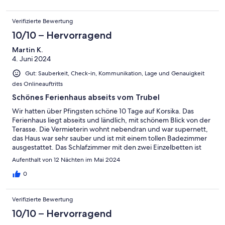
Verifizierte Bewertung
10/10 – Hervorragend
Martin K.
4. Juni 2024
Gut: Sauberkeit, Check-in, Kommunikation, Lage und Genauigkeit
des Onlineauftritts
Schönes Ferienhaus abseits vom Trubel
Wir hatten über Pfingsten schöne 10 Tage auf Korsika. Das
Ferienhaus liegt abseits und ländlich, mit schönem Blick von der
Terasse. Die Vermieterin wohnt nebendran und war supernett,
das Haus war sehr sauber und ist mit einem tollen Badezimmer
ausgestattet. Das Schlafzimmer mit den zwei Einzelbetten ist
eng, wir hatten nur unsere Tochter in dem Zimmer, das war kein
Aufenthalt von 12 Nächten im Mai 2024
Problem. Bettwäsche und Handtücher waren alle vorhanden,
ein- und auschecken war völlig problemlos. Aufgrund der
0
ländlichen Lage muss man für einen Restaurantbesuch immer
etwas fahren, aber die Küche ist modern und so ausgestattet,
Verifizierte Bewertung
dass selber kochen kein Problem ist. Über Pfingsten wurde es
während der Nacht noch so frisch, dass wir die Klimaanlage
10/10 – Hervorragend
nicht gebraucht haben.