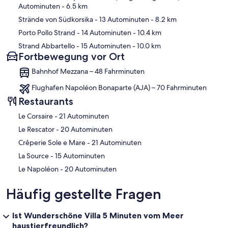
Autominuten
- 6.5 km
Strände von Südkorsika
- 13 Autominuten
- 8.2 km
Porto Pollo Strand
- 14 Autominuten
- 10.4 km
Strand Abbartello
- 15 Autominuten
- 10.0 km
Fortbewegung vor Ort
Bahnhof Mezzana – 48 Fahrminuten
Flughafen Napoléon Bonaparte (AJA) – 70 Fahrminuten
Restaurants
‪Le Corsaire - ‬21 Autominuten
‪Le Rescator - ‬20 Autominuten
‪Crêperie Sole e Mare - ‬21 Autominuten
‪La Source - ‬15 Autominuten
‪Le Napoléon - ‬20 Autominuten
Häufig gestellte Fragen
Ist Wunderschöne Villa 5 Minuten vom Meer
haustierfreundlich?