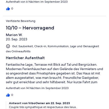
Aufenthalt von 6 Nächten im September 2023
0
Verifizierte Bewertung
10/10 – Hervorragend
Marion W.
20. Sep. 2023
Gut: Sauberkeit, Check-in, Kommunikation, Lage und Genauigkeit
des Onlineauftritts
Herrlicher Aufenthalt
Fantastische Lage, Terrasse mit Blick auf Tal und Bergrücken.
Modernes Ferienhäuschen auf den Gelände des Vermieters und
so angeordnet dass Privatsphäre gegeben ist. Das Haus ist mit
allem ausgestattet, was man braucht. Freundliche Gastgeber,
sehr gut erreichbar und sehr hilfsbereit. Nur kurze Fahrt zum
Meer— wir hatten einen perfekten Aufenthalt von 2 Wochen
Aufenthalt von 14 Nächten im September 2023
und uns prima erholt. Würden jederzeit wieder kommen.
0
Antwort von VrboOwner am 22. Sep. 2023
Couple très sympathique et respectueux des lieux.