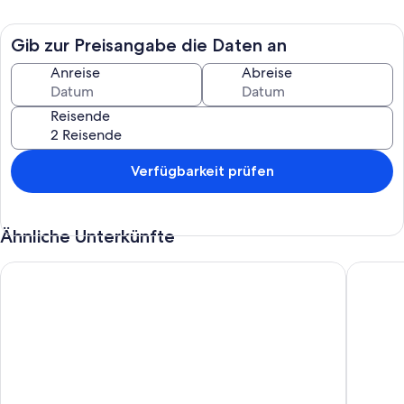
Gib zur Preisangabe die Daten an
Anreise
Abreise
Reisende
Verfügbarkeit prüfen
Ähnliche Unterkünfte
PORTICCIO VILLA ruhig und ANLAGE 5 min entfernt vom St
Campest