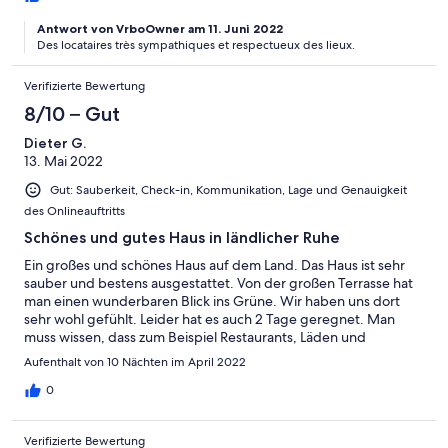
Antwort von VrboOwner am 11. Juni 2022
Des locataires très sympathiques et respectueux des lieux.
Verifizierte Bewertung
8/10 – Gut
Dieter G.
13. Mai 2022
Gut: Sauberkeit, Check-in, Kommunikation, Lage und Genauigkeit
des Onlineauftritts
Schönes und gutes Haus in ländlicher Ruhe
Ein großes und schönes Haus auf dem Land. Das Haus ist sehr
sauber und bestens ausgestattet. Von der großen Terrasse hat
man einen wunderbaren Blick ins Grüne. Wir haben uns dort
sehr wohl gefühlt. Leider hat es auch 2 Tage geregnet. Man
muss wissen, dass zum Beispiel Restaurants, Läden und
Tankstellen 5km entfernt sind. Man muss also das ländliche und
Aufenthalt von 10 Nächten im April 2022
Ruhe mögen (bei uns ist es so!). Die Einfahrt zum Gelände des
Hauses ist ein wenig "Tricky", aber man gewöhnt sich dran.
0
Insgesamt hat es uns gut gefallen und wir haben die Zeit dort
genossen.
Verifizierte Bewertung