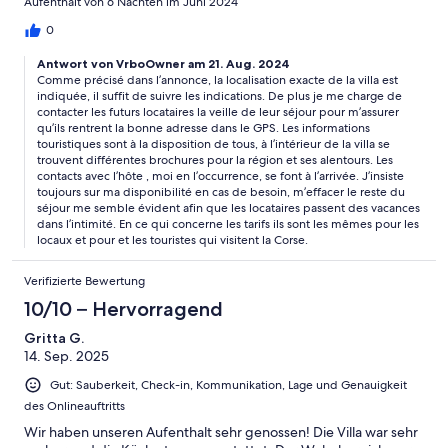
Aufenthalt von 6 Nächten im Juni 2024
ourshelves.
0
Antwort von VrboOwner am 21. Aug. 2024
Comme précisé dans l’annonce, la localisation exacte de la villa est
indiquée, il suffit de suivre les indications. De plus je me charge de
contacter les futurs locataires la veille de leur séjour pour m’assurer
qu’ils rentrent la bonne adresse dans le GPS. Les informations
touristiques sont à la disposition de tous, à l’intérieur de la villa se
trouvent différentes brochures pour la région et ses alentours. Les
contacts avec l’hôte , moi en l’occurrence, se font à l’arrivée. J’insiste
toujours sur ma disponibilité en cas de besoin, m’effacer le reste du
séjour me semble évident afin que les locataires passent des vacances
dans l’intimité. En ce qui concerne les tarifs ils sont les mêmes pour les
locaux et pour et les touristes qui visitent la Corse.
Verifizierte Bewertung
10/10 – Hervorragend
Gritta G.
14. Sep. 2025
Gut: Sauberkeit, Check-in, Kommunikation, Lage und Genauigkeit
des Onlineauftritts
Wir haben unseren Aufenthalt sehr genossen! Die Villa war sehr