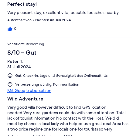
Perfect stay!
Very pleasant stay, excellent villa, beautiful beaches nearby.
Aufenthalt von 7 Nächten im Juli 2024
0
Verifizierte Bewertung
8/10 – Gut
Peter T.
31. Juli 2024
Gut: Check-in, Lage und Genauigkeit des Onlineauftritts
Verbesserungswürdig: Kommunikation
Mit Google übersetzen
Wild Adventure
Very good villa however difficult to find GPS location
needed.Very rural gardens could do with some attention. Total
lack of tourist information No contact with the Host. We did
meet by chance a local lady who helped us a great deal.Area has
a two price regime one for locals one for tourists so very
expensive.Not much to see or do.Overall we enjoyed