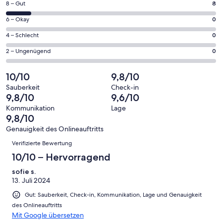
Fenster
8
8 – Gut
8
insgesamt
geöffnet
von
68
0
6 – Okay
0
insgesamt
Gästebewertungen
von
68
0
4 – Schlecht
0
haben
insgesamt
Gästebewertungen
von
eine
68
0
2 – Ungenügend
0
haben
insgesamt
Bewertung
Gästebewertungen
von
eine
68
von
haben
insgesamt
10/10
9,8/10
Bewertung
Gästebewertungen
10
eine
68
von
haben
Sauberkeit
Check-in
-
Bewertung
Gästebewertungen
9,8/10
9,6/10
8
eine
Hervorragend
von
haben
-
Bewertung
Kommunikation
Lage
6
eine
9,8/10
Gut
von
-
Bewertung
4
Genauigkeit des Onlineauftritts
Okay
von
Bewertungen
-
Verifizierte Bewertung
2
Schlecht
-
10/10 – Hervorragend
Ungenügend
sofie s.
13. Juli 2024
Gut: Sauberkeit, Check-in, Kommunikation, Lage und Genauigkeit
des Onlineauftritts
Mit Google übersetzen