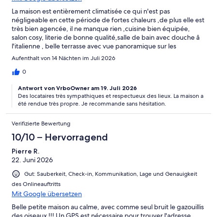
La maison est entièrement climatisée ce qui n'est pas
négligeable en cette période de fortes chaleurs ,de plus elle est
très bien agencée, il ne manque rien ,cuisine bien équipée,
salon cosy, literie de bonne qualité,salle de bain avec douche â
l'italienne , belle terrasse avec vue panoramique sur les
montagnes.Bref,un havre de paix et de beauté au milieu des
Aufenthalt von 14 Nächten im Juli 2026
lauriers ,des oliviers avec la musique des oiseaux et des
cigales.La plage est à 5 minutes La literie est de bonne qualité ,il
0
y tous les équipements. Le propriétaire est présent au moindre
Antwort von VrboOwner am 19. Juli 2026
problème tout en étant d'une très grande discrétion .Notre seul
Des locataires très sympathiques et respectueux des lieux. La maison a
regret est de devoir partir mais on reviendra.Merci
été rendue très propre. Je recommande sans hésitation.
Verifizierte Bewertung
10/10 – Hervorragend
Pierre R.
22. Juni 2026
Gut: Sauberkeit, Check-in, Kommunikation, Lage und Genauigkeit
des Onlineauftritts
Mit Google übersetzen
Belle petite maison au calme, avec comme seul bruit le gazouillis
des oiseaux !!! Un GPS est nécessaire pour trouver l'adresse....