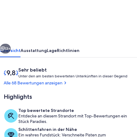
Villa
5
Minuten
vom
Meer
rück
Weiter
13+
Übersicht
Ausstattung
Lage
Richtlinien
Bewertungen
9,8
Sehr beliebt
U
von
Unter den am besten bewerteten Unterkünften in dieser Gegend
n
10,
Alle 68 Bewertungen anzeigen
t
Sehr
e
beliebt
Highlights
r
d
Top bewertete Strandorte
e
Terrasse/Patio
Entdecke an diesem Strandort mit Top-Bewertungen ein
n
Stück Paradies.
Schlittenfahren in der Nähe
a
Ein wahres Fundstück: Verschneite Pisten zum
m