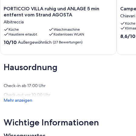
PORTICCIO
Campest
PORTICCIO VILLA ruhig und ANLAGE 5 min
Campes
VILLA
by
entfernt vom Strand AGOSTA
Chiavari
ruhig
Interho
Albitreccia
Küche
und
Chiavari
Klimaa
ANLAGE
Küche
Waschmaschine
Haustiere erlaubt
Kostenloses WLAN
5
8.6
8,6/10
min
von
10.0
10/10
Außergewöhnlich
(27 Bewertungen)
entfernt
10,
von
vom
Hervorr
10,
Strand
(8
Außergewöhnlich,
AGOSTA
Bewert
(27
Hausordnung
Albitreccia
Bewertungen)
Check-in ab 17:00 Uhr
Check-out vor 10:00 Uhr
Mehr anzeigen
Wichtige Informationen
Wissenswertes