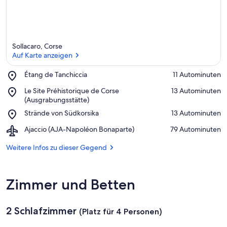
ü
n
f
t
e
Sollacaro, Corse
n
Auf Karte anzeigen
i
Place,
Étang de Tanchiccia
‪11 Autominuten‬
n
Étang
Auf Karte anzeigen
Place,
Le Site Préhistorique de Corse
‪13 Autominuten‬
de
Le
(Ausgrabungsstätte)
d
Tanchiccia
Site
i
Place,
Strände von Südkorsika
‪13 Autominuten‬
Préhistorique
e
Strände
de
s
Airport,
Ajaccio (AJA-Napoléon Bonaparte)
‪79 Autominuten‬
von
Corse
e
Ajaccio
Südkorsika
(Ausgrabungsstätte)
r
(AJA-
Weitere Infos zu dieser Gegend
Napoléon
G
Bonaparte)
e
Zimmer und Betten
g
e
n
2 Schlafzimmer
d
(Platz für 4 Personen)