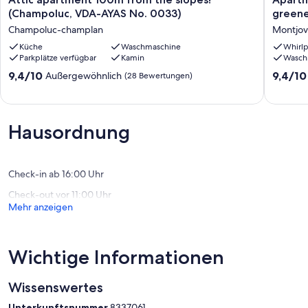
apartment
in
(Champoluc, VDA-AYAS No. 0033)
greener
100m
quiet
Champoluc-champlan
Montjov
from
house,
the
Küche
Waschmaschine
surroun
Whirlp
Parkplätze verfügbar
Kamin
Wasch
slopes!
by
(Champoluc,
greener
9.4
9.4
9,4/10
9,4/10
Außergewöhnlich
(28 Bewertungen)
VDA-
in
von
von
AYAS
the
10,
10,
No.
center
Außergewöhnlich,
Außerge
0033)
of
(28
(36
Hausordnung
Champoluc-
the
Bewertungen)
Bewert
champlan
Valley
Montjov
Check-in ab 16:00 Uhr
Check-out vor 11:00 Uhr
Mehr anzeigen
Wichtige Informationen
Wissenswertes
Unterkunftsnummer
8337061