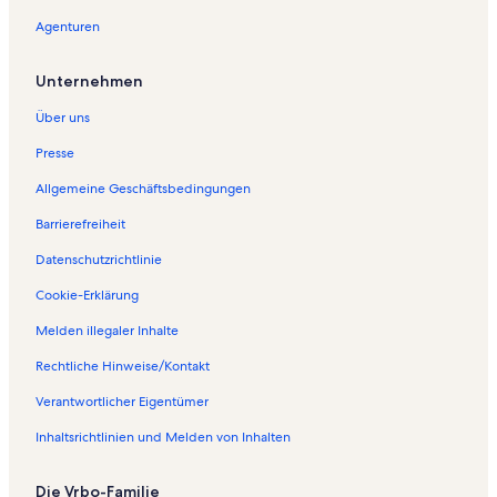
e
S
e
d
n
Agenturen
i
e
S
e
d
t
i
e
S
e
e
t
i
e
S
Unternehmen
ö
e
t
i
e
f
ö
e
t
i
Über uns
f
f
ö
e
t
n
f
f
ö
e
Presse
e
n
f
f
ö
Allgemeine Geschäftsbedingungen
t
e
n
f
f
:
t
e
n
f
Barrierefreiheit
F
:
t
e
n
e
F
:
t
e
Datenschutzrichtlinie
r
e
F
:
t
i
r
e
F
:
Cookie-Erklärung
e
i
r
e
F
Melden illegaler Inhalte
n
e
i
r
e
w
n
e
i
r
Rechtliche Hinweise/Kontakt
o
w
n
e
i
h
o
w
n
e
Verantwortlicher Eigentümer
n
h
o
w
n
u
n
h
o
w
Inhaltsrichtlinien und Melden von Inhalten
n
u
n
h
o
g
n
u
n
h
Die Vrbo-Familie
e
g
n
u
n