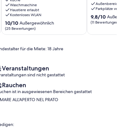
Außenbereich
for
Waschmaschine
Parkplätze verfügbar
Haustiere erlaubt
visiting
Kostenloses WLAN
9.8
the
9,8/10
Außergewöhnli
von
entire
10.0
10/10
(11 Bewertungen)
Außergewöhnlich
10,
Aosta
von
(25 Bewertungen)
Außergewöhnlich,
Valley
10,
(11
Tholaseche
Außergewöhnlich,
Bewertungen)
(25
ndestalter für die Miete: 18 Jahre
Bewertungen)
Veranstaltungen
ranstaltungen sind nicht gestattet
Rauchen
uchen ist in ausgewiesenen Bereichen gestattet
MARE ALL'APERTO NEL PRATO
edigen: