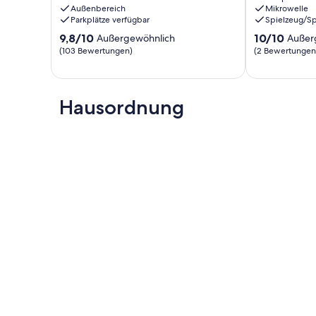
Außenbereich
Mikrowelle
Magdeleine
3
Parkplätze verfügbar
Spielzeug/Sp
Pollein
9.8
10.0
9,8/10
10/10
Außergewöhnlich
Außer
von
von
(103 Bewertungen)
(2 Bewertungen
10,
10,
Außergewöhnlich,
Außergewöhnl
(103
(2
Bewertungen)
Bewertungen
Hausordnung