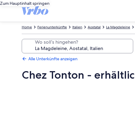
Zum Hauptinhalt springen
Home
Ferienunterkünfte
Italien
Aostatal
La Magdeleine
Wo soll’s hingehen?
Alle Unterkünfte anzeigen
Chez Tonton - erhältlic
Fotogalerie
von
Chez
Tonton
-
erhältlich