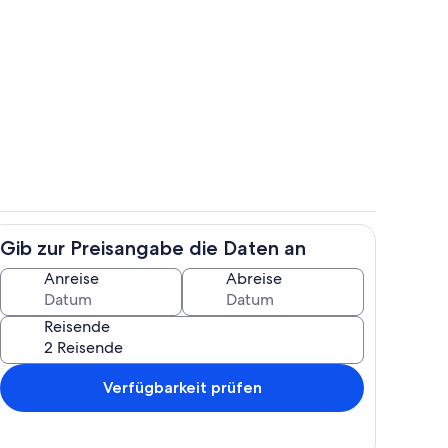
reien
Außenbereich
Gib zur Preisangabe die Daten an
h
Innenbereich
Anreise
Abreise
Reisende
Verfügbarkeit prüfen