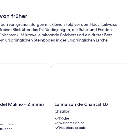
 von früher
eben von grünen Bergen mit kleinen Feld vor dem Haus, teilweise
reiem Blick über das Tal für diejenigen, die Ruhe ‚und Frieden
ühlschrank, Mikrowelle miroonde Sofabett und ein drittes Bett
dem ursprünglichen Steinboden in der ursprünglichen Lärche
.
l Mulino - Zimmer 3
La maison de Chantal 1.0
La
 del Mulino - Zimmer
La maison de Chantal 1.0
maison
Chatillon
de
Küche
Chantal
Waschmaschine
egriffen
1.0
Haustiere erlaubt
erfügbar
Chatillon