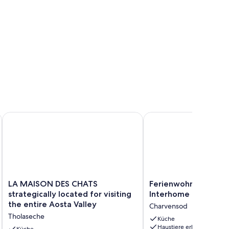
LA MAISON DES CHATS strategically located for visiting the e
Ferienwohnung Cima b
LA
Ferienwohnung
LA MAISON DES CHATS
Ferienwohnung Cima
MAISON
Cima
strategically located for visiting
Interhome
DES
by
the entire Aosta Valley
Charvensod
CHATS
Interhome
Tholaseche
strategically
Charvensod
Küche
Haustiere erlaubt
located
Küche