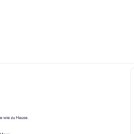
Speisen im F
Innenbereic
gelände
te wie zu Hause.