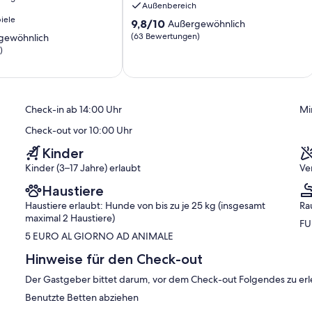
Außenbereich
iele
9.8
9,8/10
Außergewöhnlich
von
(63 Bewertungen)
gewöhnlich
10,
)
Außergewöhnlich,
(63
ich,
Bewertungen)
)
Check-in ab 14:00 Uhr
Mi
Check-out vor 10:00 Uhr
Kinder
Kinder (3–17 Jahre) erlaubt
Ve
Haustiere
Haustiere erlaubt: Hunde von bis zu je 25 kg (insgesamt
Ra
maximal 2 Haustiere)
FU
5 EURO AL GIORNO AD ANIMALE
Hinweise für den Check-out
Der Gastgeber bittet darum, vor dem Check-out Folgendes zu erl
Benutzte Betten abziehen