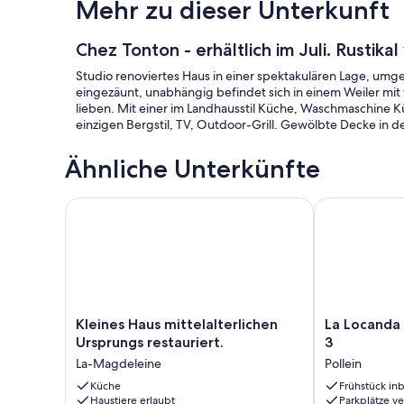
Mehr zu dieser Unterkunft
Chez Tonton - erhältlich im Juli. Rustikal
Studio renoviertes Haus in einer spektakulären Lage, umg
eingezäunt, unabhängig befindet sich in einem Weiler mit f
lieben. Mit einer im Landhausstil Küche, Waschmaschine K
einzigen Bergstil, TV, Outdoor-Grill. Gewölbte Decke in 
Ähnliche Unterkünfte
Kleines Haus mittelalterlichen Ursprungs restauriert
La Locanda de
Kleines
La
Kleines Haus mittelalterlichen
La Locanda
Haus
Locanda
Ursprungs restauriert.
3
mittelalterlichen
del
La-Magdeleine
Pollein
Ursprungs
Mulino
restauriert.
Küche
-
Frühstück inb
Haustiere erlaubt
Parkplätze v
La-
Zimmer