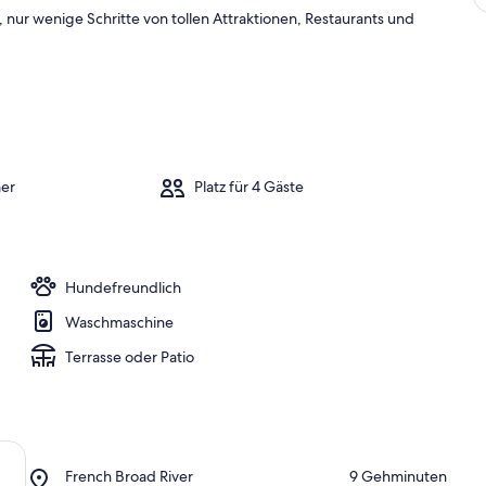
a
nur wenige Schritte von tollen Attraktionen, Restaurants und
m
b
e
s
t
e
n
er
Platz für 4 Gäste
b
e
w
e
r
Hundefreundlich
t
e
Waschmaschine
t
e
Terrasse oder Patio
n
U
n
t
e
Place,
French Broad River
‪9 Gehminuten‬