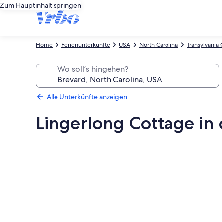
Zum Hauptinhalt springen
Home
Ferienunterkünfte
USA
North Carolina
Transylvania
Wo soll’s hingehen?
Alle Unterkünfte anzeigen
Lingerlong Cottage in 
Fotogalerie
von
Lingerlong
Cottage
in
der