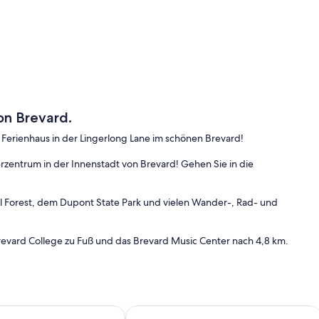
on Brevard.
Ferienhaus in der Lingerlong Lane im schönen Brevard!
rzentrum in der Innenstadt von Brevard! Gehen Sie in die
al Forest, dem Dupont State Park und vielen Wander-, Rad- und
Brevard College zu Fuß und das Brevard Music Center nach 4,8 km.
 lokalen Brauereien besuchen, Linegerlong Cottage ist der
ene und 2 Kinder. Schlafzimmer Nr. 1 hat ein Queen-Size-Bett und
iendly.
gepflegt! Neu renovierter moderner Bungalow!
Deluxe Downtown Studio, Brevard N