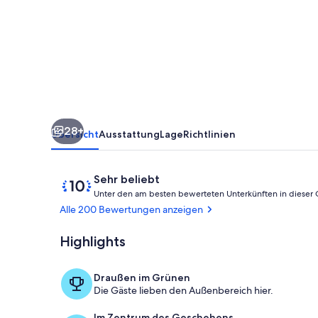
Innenstadt
von
Brevard.
28+
Übersicht
Ausstattung
Lage
Richtlinien
Bewertungen
10
Sehr beliebt
von
Unter den am besten bewerteten Unterkünften in dieser
10,
Alle 200 Bewertungen anzeigen
Sehr
beliebt
Highlights
Speisen im Fr
Draußen im Grünen
Die Gäste lieben den Außenbereich hier.
Im Zentrum des Geschehens