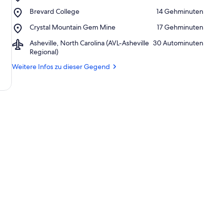
r
French
Place,
k
Brevard College
‪14 Gehminuten‬
Broad
Brevard
ü
River
Place,
Crystal Mountain Gem Mine
‪17 Gehminuten‬
College
n
Crystal
f
Airport,
Asheville, North Carolina (AVL-Asheville
‪30 Autominuten‬
Mountain
t
Asheville,
Regional)
Gem
e
North
Mine
n
Weitere Infos zu dieser Gegend
Carolina
(AVL-
i
Asheville
n
Regional)
d
i
e
s
e
r
G
e
g
e
n
d