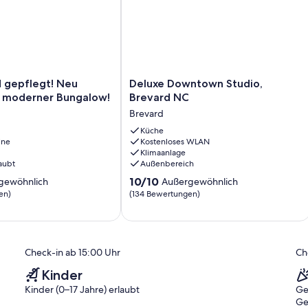
Tag wunderbar entspannen oder morgens einen Kaffee genießen,
Fahrräder, einen Fahrradständer zum Bearbeiten und einen
. Wir haben ein weiteres größeres Haus mit 2 Schlafzimmern
Deluxe
d gepflegt! Neu
Deluxe Downtown Studio,
ong Lane ist eine sehr einzigartige Verbindung von Häusern.
Downtown
r moderner Bungalow!
Brevard NC
Studio,
Brevard
Brevard
NC
Küche
ine
Kostenloses WLAN
Brevard
Klimaanlage
aubt
Außenbereich
10.0
10/10
gewöhnlich
Außergewöhnlich
von
en)
(134 Bewertungen)
10,
ich,
Außergewöhnlich,
(134
)
Bewertungen)
Check-in ab 15:00 Uhr
Ch
Kinder
Kinder (0–17 Jahre) erlaubt
Ge
Ge