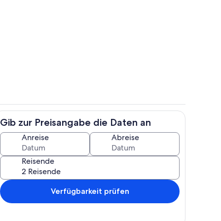
ch
Speisen
Gib zur Preisangabe die Daten an
h
Eigene Küche
Anreise
Abreise
Reisende
Verfügbarkeit prüfen