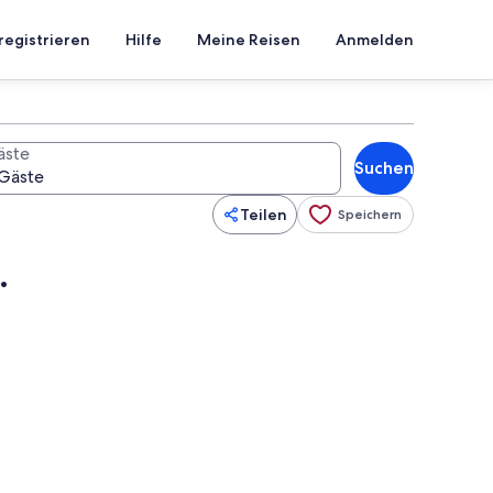
registrieren
Hilfe
Meine Reisen
Anmelden
äste
Suchen
Teilen
Speichern
.