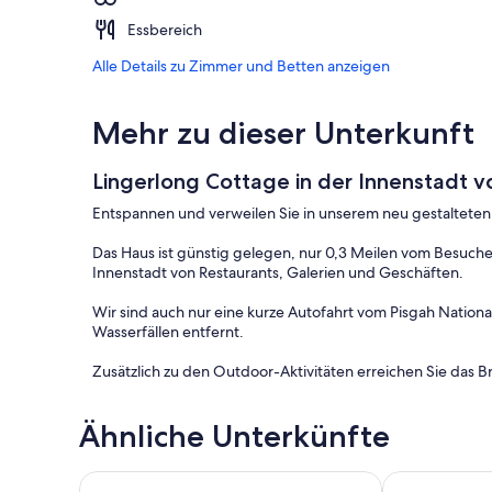
Essbereich
Alle Details zu Zimmer und Betten anzeigen
Mehr zu dieser Unterkunft
Lingerlong Cottage in der Innenstadt v
Entspannen und verweilen Sie in unserem neu gestalteten 
Das Haus ist günstig gelegen, nur 0,3 Meilen vom Besuche
Innenstadt von Restaurants, Galerien und Geschäften.
Wir sind auch nur eine kurze Autofahrt vom Pisgah Nation
Wasserfällen entfernt.
Zusätzlich zu den Outdoor-Aktivitäten erreichen Sie das 
Ob Sie für Outdoor-Aktivitäten, Musik, Kunst oder unsere
Ähnliche Unterkünfte
perfekte Ort für Ihre Heimatbasis.
Mit 2 Schlafzimmern bieten wir Platz für bis zu 2 Erwachs
Deluxe Downtown Bungalow - fenced in yard, pet fr
Geliebt und 
Schlafzimmer Nr. 2 hat Etagenbetten.