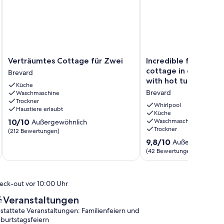
Verträumtes
Incredible
Verträumtes Cottage für Zwei
Incredible fenced in
Cottage
fenced
cottage in downtow
Brevard
für
in
with hot tub!
Küche
Zwei
dog
Brevard
Waschmaschine
Brevard
friendly
Trockner
cottage
Whirlpool
Haustiere erlaubt
in
Küche
10.0
10/10
Waschmaschine
Außergewöhnlich
downtown
Trockner
von
(212 Bewertungen)
Brevard
10,
with
9.8
9,8/10
Außergewöhnli
Außergewöhnlich,
hot
von
(42 Bewertungen)
(212
tub!
10,
Bewertungen)
Brevard
Außergewöhnlich,
(42
eck-out vor 10:00 Uhr
Bewertungen)
Veranstaltungen
stattete Veranstaltungen: Familienfeiern und
burtstagsfeiern