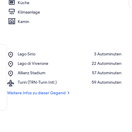
Küche
Klimaanlage
Kamin
Place,
Lago Sirio
‪3 Autominuten‬
Lago
Place,
Lago di Viverone
‪22 Autominuten‬
Sirio
Lago
Place,
Allianz Stadium
‪57 Autominuten‬
di
Allianz
Viverone
Airport,
Turin (TRN-Turin Intl.)
‪59 Autominuten‬
Stadium
Turin
(TRN-
Weitere Infos zu dieser Gegend
Turin
Intl.)