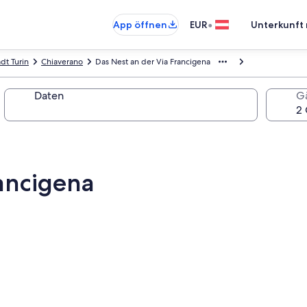
•
App öffnen
EUR
Unterkunft 
dt Turin
Chiaverano
Das Nest an der Via Francigena
Daten
G
rancigena