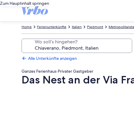
Zum Hauptinhalt springen
Home
Ferienunterkünfte
Italien
Piedmont
Metropolitansta
Wo soll’s hingehen?
Alle Unterkünfte anzeigen
Ganzes Ferienhaus
·
Privater Gastgeber
Das Nest an der Via F
Fotogalerie
von
Das
Nest
an