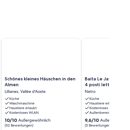
e 1700s
Schönes kleines Häuschen in den Almen
Baita Le Jafè - Bilocale 
Schönes
Baita
Schönes kleines Häuschen in den
Baita Le Jafè - Biloca
kleines
Le
Almen
4 posti letto
Häuschen
Jafè
Lillianes, Vallée d'Aoste
Netro
in
-
den
Küche
Bilocale
Küche
Waschmaschine
Haustiere erlaubt
Almen
1°
Haustiere erlaubt
Kostenloses WLAN
Lillianes,
piano,
Kostenloses WLAN
Außenbereich
Vallée
4
10.0
9.6
d'Aoste
10/10
posti
9,6/10
Außergewöhnlich
Außergewöhnli
von
von
letto
(52 Bewertungen)
(5 Bewertungen)