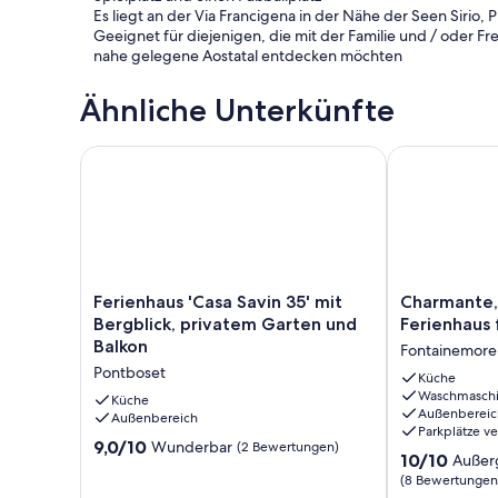
Es liegt an der Via Francigena in der Nähe der Seen Sirio, 
Geeignet für diejenigen, die mit der Familie und / oder F
nahe gelegene Aostatal entdecken möchten
Ähnliche Unterkünfte
Ferienhaus 'Casa Savin 35' mit Bergblick, privatem 
Charmante, re
Ferienhaus
Charmante,
Ferienhaus 'Casa Savin 35' mit
Charmante, 
'Casa
restaurierte
Bergblick, privatem Garten und
Ferienhaus 
Savin
Ferienhaus
Balkon
Fontainemore
35'
für
Pontboset
mit
6
Küche
Waschmasch
Bergblick,
Fontainemore
Küche
Außenbereic
privatem
Außenbereich
Parkplätze v
Garten
9.0
9,0/10
Wunderbar
(2 Bewertungen)
10.0
und
10/10
Außer
von
von
Balkon
(8 Bewertungen
10,