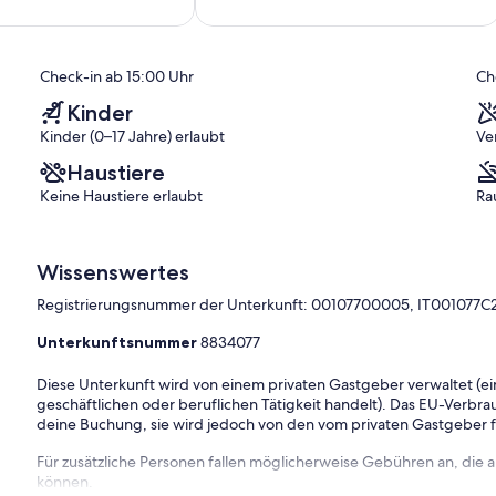
10,
ich,
Sehr
gut,
)
(5
Check-in ab 15:00 Uhr
Ch
Bewertungen)
Kinder
Kinder (0–17 Jahre) erlaubt
Ve
Haustiere
Keine Haustiere erlaubt
Ra
Wissenswertes
Registrierungsnummer der Unterkunft: 00107700005, IT001077
Unterkunftsnummer
8834077
Diese Unterkunft wird von einem privaten Gastgeber verwaltet (ein
geschäftlichen oder beruflichen Tätigkeit handelt). Das EU-Verbrauc
deine Buchung, sie wird jedoch von den vom privaten Gastgeber
Für zusätzliche Personen fallen möglicherweise Gebühren an, die
können.