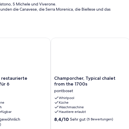
Pistono, S Michele und Viverone.
reunden die Canavese, die Serra Morenica, die Biellese und das
Garten und Balkon
staurierte Ferienhaus für 6
Champorcher, Typical chalet from th
Champorcher,
restaurierte
Champorcher, Typical chalet
Typical
für 6
from the 1700s
chalet
pontboset
from
the
Whirlpool
ine
Küche
1700s
h
Waschmaschine
pontboset
erfügbar
Haustiere erlaubt
8.4
8,4/10
gewöhnlich
Sehr gut
(5 Bewertungen)
von
)