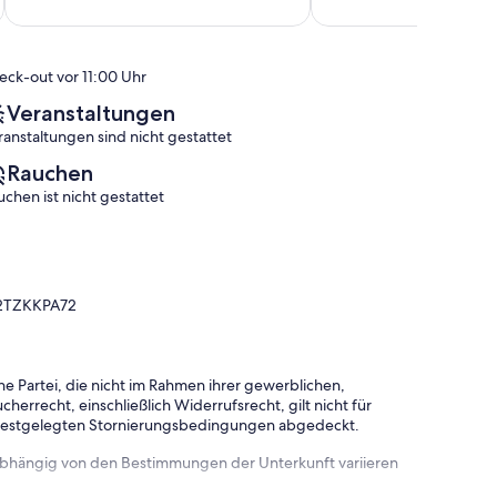
10,
10,
Netro
Außergewöhnlich,
Außergewöhnlich,
(52
(5
Bewertungen)
Bewertungen)
eck-out vor 11:00 Uhr
Veranstaltungen
ranstaltungen sind nicht gestattet
Rauchen
uchen ist nicht gestattet
C2TZKKPA72
e Partei, die nicht im Rahmen ihrer gewerblichen,
herrecht, einschließlich Widerrufsrecht, gilt nicht für
 festgelegten Stornierungsbedingungen abgedeckt.
 abhängig von den Bestimmungen der Unterkunft variieren