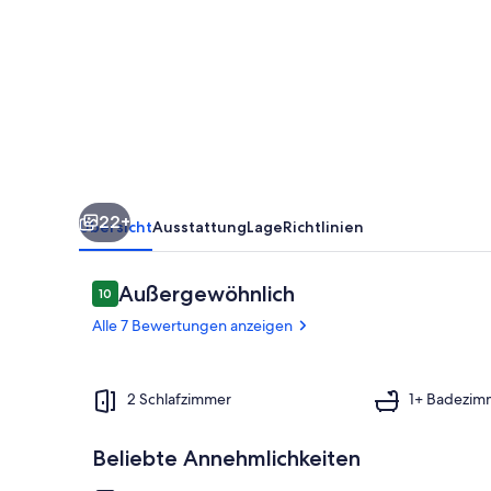
der
Via
Francigena
22+
Übersicht
Ausstattung
Lage
Richtlinien
Bewertungen
Außergewöhnlich
10
10 von 10.
Alle 7 Bewertungen anzeigen
Außendetails
2 Schlafzimmer
1+ Badezim
Beliebte Annehmlichkeiten