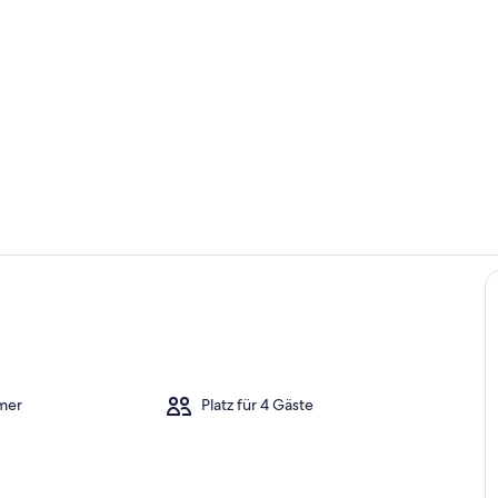
Eigene Küch
Zimmer
mer
Platz für 4 Gäste